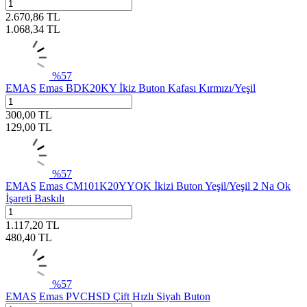
2.670,86
TL
1.068,34
TL
%
57
EMAS
Emas BDK20KY İkiz Buton Kafası Kırmızı/Yeşil
300,00
TL
129,00
TL
%
57
EMAS
Emas CM101K20YYOK İkizi Buton Yeşil/Yeşil 2 Na Ok
İşareti Baskılı
1.117,20
TL
480,40
TL
%
57
EMAS
Emas PVCHSD Çift Hızlı Siyah Buton