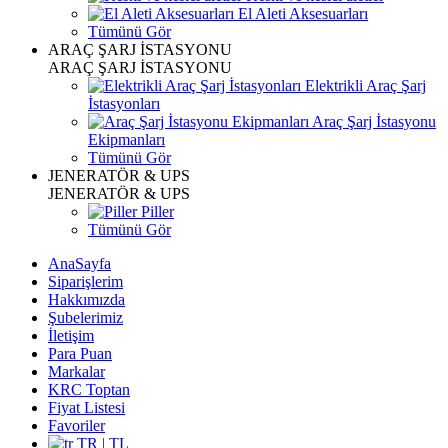
El Aleti Aksesuarları
Tümünü Gör
ARAÇ ŞARJ İSTASYONU
ARAÇ ŞARJ İSTASYONU
Elektrikli Araç Şarj
İstasyonları
Araç Şarj İstasyonu
Ekipmanları
Tümünü Gör
JENERATÖR & UPS
JENERATÖR & UPS
Piller
Tümünü Gör
AnaSayfa
Siparişlerim
Hakkımızda
Şubelerimiz
İletişim
Para Puan
Markalar
KRC Toptan
Fiyat Listesi
Favoriler
TR | TL