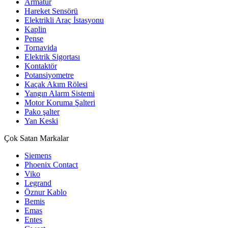
Armatür
Hareket Sensörü
Elektrikli Araç İstasyonu
Kaplin
Pense
Tornavida
Elektrik Sigortası
Kontaktör
Potansiyometre
Kaçak Akım Rölesi
Yangın Alarm Sistemi
Motor Koruma Şalteri
Pako şalter
Yan Keski
Çok Satan Markalar
Siemens
Phoenix Contact
Viko
Legrand
Öznur Kablo
Bemis
Emas
Entes