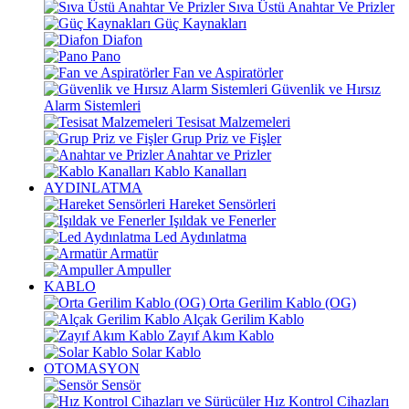
Sıva Üstü Anahtar Ve Prizler
Güç Kaynakları
Diafon
Pano
Fan ve Aspiratörler
Güvenlik ve Hırsız
Alarm Sistemleri
Tesisat Malzemeleri
Grup Priz ve Fişler
Anahtar ve Prizler
Kablo Kanalları
AYDINLATMA
Hareket Sensörleri
Işıldak ve Fenerler
Led Aydınlatma
Armatür
Ampuller
KABLO
Orta Gerilim Kablo (OG)
Alçak Gerilim Kablo
Zayıf Akım Kablo
Solar Kablo
OTOMASYON
Sensör
Hız Kontrol Cihazları