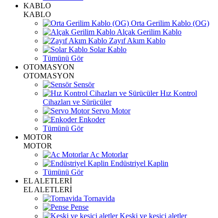
KABLO
KABLO
Orta Gerilim Kablo (OG)
Alçak Gerilim Kablo
Zayıf Akım Kablo
Solar Kablo
Tümünü Gör
OTOMASYON
OTOMASYON
Sensör
Hız Kontrol
Cihazları ve Sürücüler
Servo Motor
Enkoder
Tümünü Gör
MOTOR
MOTOR
Ac Motorlar
Endüstriyel Kaplin
Tümünü Gör
EL ALETLERİ
EL ALETLERİ
Tornavida
Pense
Keski ve kesici aletler