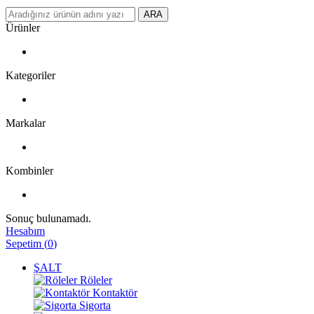
ARA
Ürünler
Kategoriler
Markalar
Kombinler
Sonuç bulunamadı.
Hesabım
Sepetim
(
0
)
ŞALT
Röleler
Kontaktör
Sigorta