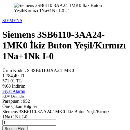
SIEMENS
Siemens 3SB6110-3AA24-
1MK0 İkiz Buton Yeşil/Kırmızı
1Na+1Nk I-0
Ürün Kodu :
S 3SB61103AA241MK0
1.784,40
TL
571,01
TL
%
68
İndirim
Fiyat Alarmı
KDV Dahildir.
Parapuan :
952
Öne Çıkan Bilgiler
Siemens 3SB6110-3AA24-1MK0 İkiz Buton Yeşil/Kırmızı
1Na+1Nk I-0
Sepete Ekle