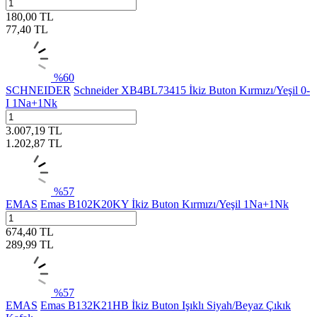
180,00
TL
77,40
TL
%
60
SCHNEIDER
Schneider XB4BL73415 İkiz Buton Kırmızı/Yeşil 0-
I 1Na+1Nk
3.007,19
TL
1.202,87
TL
%
57
EMAS
Emas B102K20KY İkiz Buton Kırmızı/Yeşil 1Na+1Nk
674,40
TL
289,99
TL
%
57
EMAS
Emas B132K21HB İkiz Buton Işıklı Siyah/Beyaz Çıkık