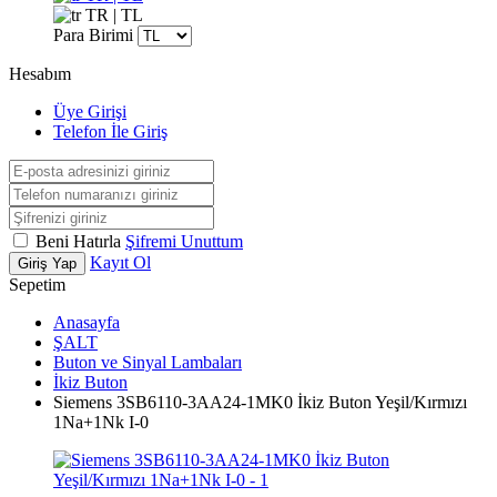
TR | TL
Para Birimi
Hesabım
Üye Girişi
Telefon İle Giriş
Beni Hatırla
Şifremi Unuttum
Kayıt Ol
Giriş Yap
Sepetim
Anasayfa
ŞALT
Buton ve Sinyal Lambaları
İkiz Buton
Siemens 3SB6110-3AA24-1MK0 İkiz Buton Yeşil/Kırmızı
1Na+1Nk I-0