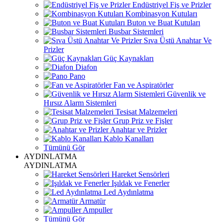
Endüstriyel Fiş ve Prizler
Kombinasyon Kutuları
Buton ve Buat Kutuları
Busbar Sistemleri
Sıva Üstü Anahtar Ve
Prizler
Güç Kaynakları
Diafon
Pano
Fan ve Aspiratörler
Güvenlik ve
Hırsız Alarm Sistemleri
Tesisat Malzemeleri
Grup Priz ve Fişler
Anahtar ve Prizler
Kablo Kanalları
Tümünü Gör
AYDINLATMA
AYDINLATMA
Hareket Sensörleri
Işıldak ve Fenerler
Led Aydınlatma
Armatür
Ampuller
Tümünü Gör