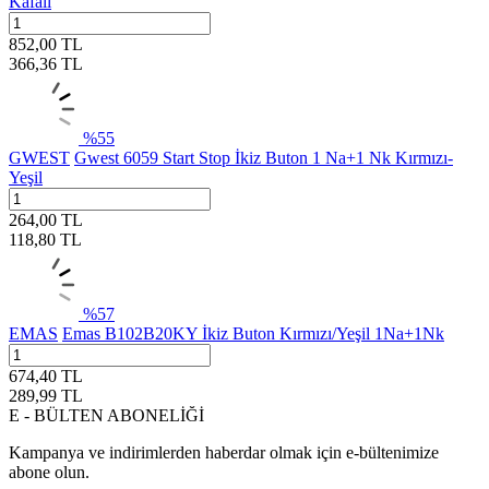
Kafalı
852,00
TL
366,36
TL
%
55
GWEST
Gwest 6059 Start Stop İkiz Buton 1 Na+1 Nk Kırmızı-
Yeşil
264,00
TL
118,80
TL
%
57
EMAS
Emas B102B20KY İkiz Buton Kırmızı/Yeşil 1Na+1Nk
674,40
TL
289,99
TL
E - BÜLTEN ABONELİĞİ
Kampanya ve indirimlerden haberdar olmak için e-bültenimize
abone olun.