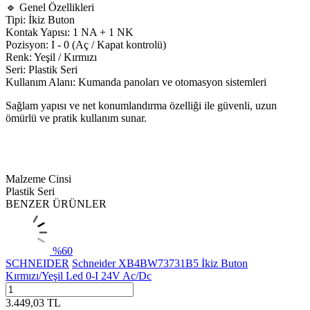
🔹 Genel Özellikleri
Tipi: İkiz Buton
Kontak Yapısı: 1 NA + 1 NK
Pozisyon: I - 0 (Aç / Kapat kontrolü)
Renk: Yeşil / Kırmızı
Seri: Plastik Seri
Kullanım Alanı: Kumanda panoları ve otomasyon sistemleri
Sağlam yapısı ve net konumlandırma özelliği ile güvenli, uzun
ömürlü ve pratik kullanım sunar.
Malzeme Cinsi
Plastik Seri
BENZER ÜRÜNLER
%
60
SCHNEIDER
Schneider XB4BW73731B5 İkiz Buton
Kırmızı/Yeşil Led 0-I 24V Ac/Dc
3.449,03
TL