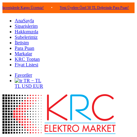
rde Kargo Ücretsiz!
•
Yeni Üyelere Özel 50 TL Değerinde Para Puan!
•
5.000
AnaSayfa
Siparişlerim
Hakkımızda
Şubelerimiz
İletişim
Para Puan
Markalar
KRC Toptan
Fiyat Listesi
Favoriler
TR − TL
TL
USD
EUR