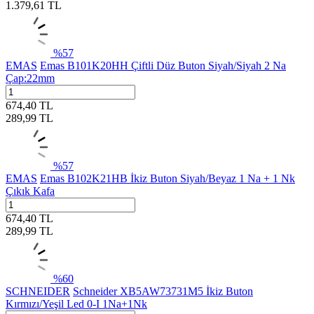
1.379,61
TL
%
57
EMAS
Emas B101K20HH Çiftli Düz Buton Siyah/Siyah 2 Na
Çap:22mm
674,40
TL
289,99
TL
%
57
EMAS
Emas B102K21HB İkiz Buton Siyah/Beyaz 1 Na + 1 Nk
Çıkık Kafa
674,40
TL
289,99
TL
%
60
SCHNEIDER
Schneider XB5AW73731M5 İkiz Buton
Kırmızı/Yeşil Led 0-I 1Na+1Nk