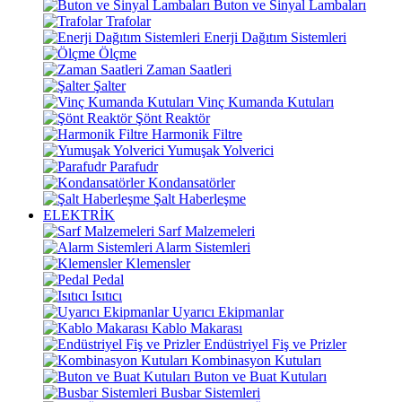
Buton ve Sinyal Lambaları
Trafolar
Enerji Dağıtım Sistemleri
Ölçme
Zaman Saatleri
Şalter
Vinç Kumanda Kutuları
Şönt Reaktör
Harmonik Filtre
Yumuşak Yolverici
Parafudr
Kondansatörler
Şalt Haberleşme
ELEKTRİK
Sarf Malzemeleri
Alarm Sistemleri
Klemensler
Pedal
Isıtıcı
Uyarıcı Ekipmanlar
Kablo Makarası
Endüstriyel Fiş ve Prizler
Kombinasyon Kutuları
Buton ve Buat Kutuları
Busbar Sistemleri