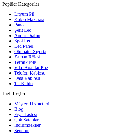
Popüler Kategoriler
Lityum Pil
Kablo Makarası
Pano
Şerit Led
Audio Diafon
Spot Led
Led Panel
Otomatik Sigorta
Zaman Rölesi
Termik röle
Viko Anahtar Priz
Telefon Kablosu
Data Kablosu
Ttr Kablo
Hızlı Erişim
Müşteri Hizmetleri
Blog
Fiyat Listesi
Çok Satanlar
İndirimdekiler
Sepetim