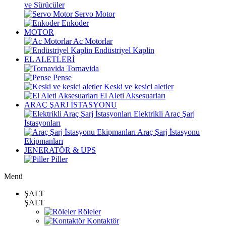
ve Sürücüler
Servo Motor
Enkoder
MOTOR
Ac Motorlar
Endüstriyel Kaplin
EL ALETLERİ
Tornavida
Pense
Keski ve kesici aletler
El Aleti Aksesuarları
ARAÇ ŞARJ İSTASYONU
Elektrikli Araç Şarj
İstasyonları
Araç Şarj İstasyonu
Ekipmanları
JENERATÖR & UPS
Piller
Menü
ŞALT
ŞALT
Röleler
Kontaktör