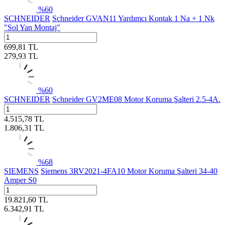
%
60
SCHNEIDER
Schneider GVAN11 Yardımcı Kontak 1 Na + 1 Nk
"Sol Yan Montaj"
699,81
TL
279,93
TL
%
60
SCHNEIDER
Schneider GV2ME08 Motor Koruma Şalteri 2.5-4A.
4.515,78
TL
1.806,31
TL
%
68
SIEMENS
Siemens 3RV2021-4FA10 Motor Koruma Şalteri 34-40
Amper S0
19.821,60
TL
6.342,91
TL