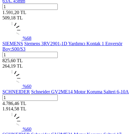
63A. 45mm
1.591,20
TL
509,18
TL
%
68
SIEMENS
Siemens 3RV2901-1D Yardımcı Kontak 1 Enversör
Boy:S00/S3
825,60
TL
264,19
TL
%
60
SCHNEIDER
Schneider GV2ME14 Motor Koruma Şalteri 6-10A
4.786,46
TL
1.914,58
TL
%
60