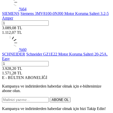
%
64
SIEMENS
Siemens 3MV8100-0NJ00 Motor Koruma Şalteri 3.2-5
Amper
3.089,08
TL
1.112,07
TL
%
60
SCHNEIDER
Schneider GZ1E22 Motor Koruma Şalteri 20-25A.
Easy
3.928,20
TL
1.571,28
TL
E - BÜLTEN ABONELİĞİ
Kampanya ve indirimlerden haberdar olmak için e-bültenimize
abone olun.
ABONE OL
Kampanya ve indirimlerden haberdar olmak için bizi Takip Edin!