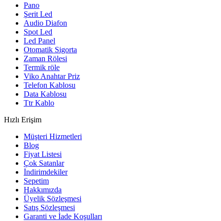
Pano
Şerit Led
Audio Diafon
Spot Led
Led Panel
Otomatik Sigorta
Zaman Rölesi
Termik röle
Viko Anahtar Priz
Telefon Kablosu
Data Kablosu
Ttr Kablo
Hızlı Erişim
Müşteri Hizmetleri
Blog
Fiyat Listesi
Çok Satanlar
İndirimdekiler
Sepetim
Hakkımızda
Üyelik Sözleşmesi
Satış Sözleşmesi
Garanti ve İade Koşulları