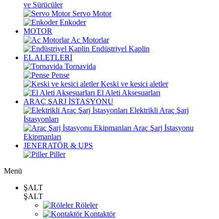
ve Sürücüler
Servo Motor
Enkoder
MOTOR
Ac Motorlar
Endüstriyel Kaplin
EL ALETLERİ
Tornavida
Pense
Keski ve kesici aletler
El Aleti Aksesuarları
ARAÇ ŞARJ İSTASYONU
Elektrikli Araç Şarj
İstasyonları
Araç Şarj İstasyonu
Ekipmanları
JENERATÖR & UPS
Piller
Menü
ŞALT
ŞALT
Röleler
Kontaktör