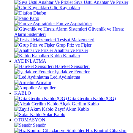
Sıva Üstü Anahtar Ve Prizler
Güç Kaynakları
Diafon
Pano
Fan ve Aspiratörler
Güvenlik ve Hırsız
Alarm Sistemleri
Tesisat Malzemeleri
Grup Priz ve Fişler
Anahtar ve Prizler
Kablo Kanalları
AYDINLATMA
Hareket Sensörleri
Işıldak ve Fenerler
Led Aydınlatma
Armatür
Ampuller
KABLO
Orta Gerilim Kablo (OG)
Alçak Gerilim Kablo
Zayıf Akım Kablo
Solar Kablo
OTOMASYON
Sensör
Hız Kontrol Cihazları