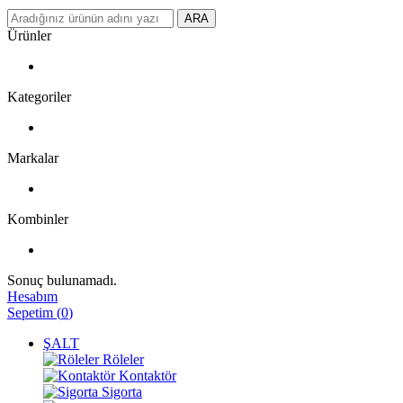
ARA
Ürünler
Kategoriler
Markalar
Kombinler
Sonuç bulunamadı.
Hesabım
Sepetim
(
0
)
ŞALT
Röleler
Kontaktör
Sigorta