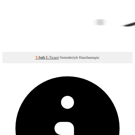
T
-Soft
E-Ticaret
Sistemleriyle Hazırlanmıştır.