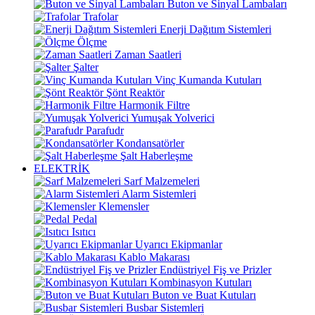
Buton ve Sinyal Lambaları
Trafolar
Enerji Dağıtım Sistemleri
Ölçme
Zaman Saatleri
Şalter
Vinç Kumanda Kutuları
Şönt Reaktör
Harmonik Filtre
Yumuşak Yolverici
Parafudr
Kondansatörler
Şalt Haberleşme
ELEKTRİK
Sarf Malzemeleri
Alarm Sistemleri
Klemensler
Pedal
Isıtıcı
Uyarıcı Ekipmanlar
Kablo Makarası
Endüstriyel Fiş ve Prizler
Kombinasyon Kutuları
Buton ve Buat Kutuları
Busbar Sistemleri