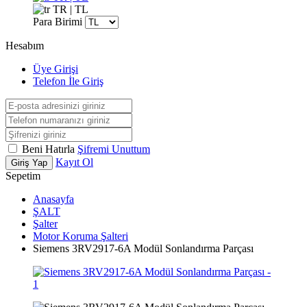
TR | TL
Para Birimi
Hesabım
Üye Girişi
Telefon İle Giriş
Beni Hatırla
Şifremi Unuttum
Kayıt Ol
Giriş Yap
Sepetim
Anasayfa
ŞALT
Şalter
Motor Koruma Şalteri
Siemens 3RV2917-6A Modül Sonlandırma Parçası