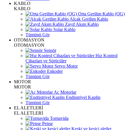
KABLO
KABLO
Orta Gerilim Kablo (OG)
Alçak Gerilim Kablo
Zayıf Akım Kablo
Solar Kablo
Tümünü Gör
OTOMASYON
OTOMASYON
Sensör
Hız Kontrol
Cihazları ve Sürücüler
Servo Motor
Enkoder
Tümünü Gör
MOTOR
MOTOR
Ac Motorlar
Endüstriyel Kaplin
Tümünü Gör
EL ALETLERİ
EL ALETLERİ
Tornavida
Pense
Keski ve kesici aletler