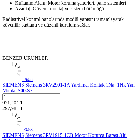
Kullanım Alanı: Motor koruma şalterleri, pano sistemleri
Avantaj: Güvenli montaj ve sistem bütünlüğü
Endüstriyel kontrol panolarında modül yapısını tamamlayarak
güvenilir bağlantı ve düzenli kurulum sağlar.
BENZER ÜRÜNLER
%
68
SIEMENS
Siemens 3RV2901-1A Yardımcı Kontak 1Na+1Nk Yan
Montaj S00-S3
931,20
TL
297,98
TL
%
68
SIEMENS
Siemens 3RV1915-1CB Motor Koruma Barası 3'lü