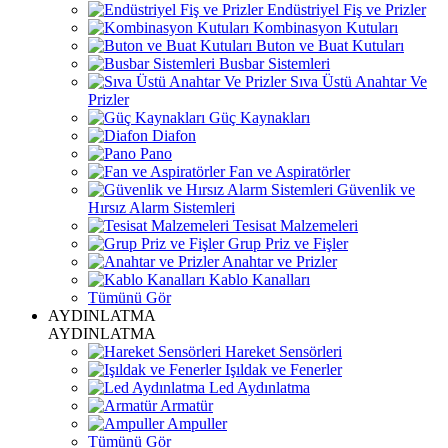
Endüstriyel Fiş ve Prizler
Kombinasyon Kutuları
Buton ve Buat Kutuları
Busbar Sistemleri
Sıva Üstü Anahtar Ve
Prizler
Güç Kaynakları
Diafon
Pano
Fan ve Aspiratörler
Güvenlik ve
Hırsız Alarm Sistemleri
Tesisat Malzemeleri
Grup Priz ve Fişler
Anahtar ve Prizler
Kablo Kanalları
Tümünü Gör
AYDINLATMA
AYDINLATMA
Hareket Sensörleri
Işıldak ve Fenerler
Led Aydınlatma
Armatür
Ampuller
Tümünü Gör