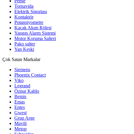
Pense
Tornavida
Elektrik Sigortası
Kontaktör
Potansiyometre
Kaçak Akım Rölesi
Yangın Alarm Sistemi
Motor Koruma Şalteri
Pako şalter
Yan Keski
Çok Satan Markalar
Siemens
Phoenix Contact
Viko
Legrand
Öznur Kablo
Bemis
Emas
Entes
Gwest
Grup Arge
Mavili
Metop