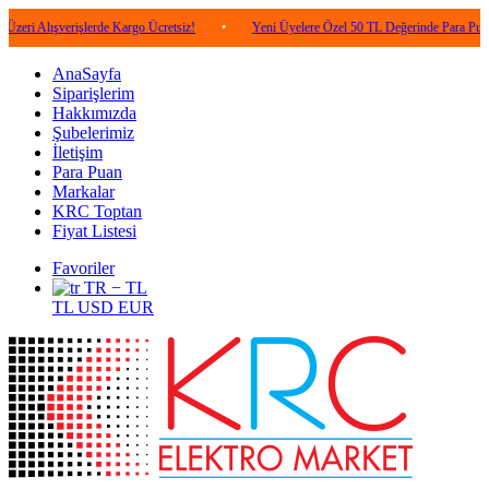
şverişlerde Kargo Ücretsiz!
•
Yeni Üyelere Özel 50 TL Değerinde Para Puan!
•
AnaSayfa
Siparişlerim
Hakkımızda
Şubelerimiz
İletişim
Para Puan
Markalar
KRC Toptan
Fiyat Listesi
Favoriler
TR − TL
TL
USD
EUR