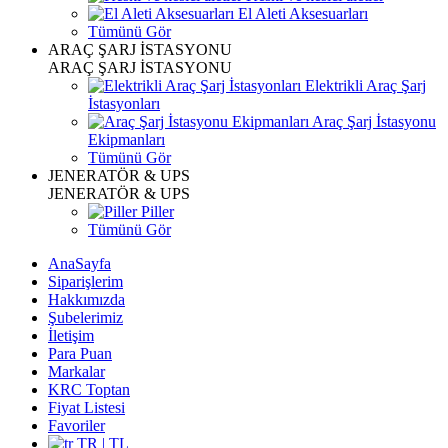
El Aleti Aksesuarları
Tümünü Gör
ARAÇ ŞARJ İSTASYONU
ARAÇ ŞARJ İSTASYONU
Elektrikli Araç Şarj
İstasyonları
Araç Şarj İstasyonu
Ekipmanları
Tümünü Gör
JENERATÖR & UPS
JENERATÖR & UPS
Piller
Tümünü Gör
AnaSayfa
Siparişlerim
Hakkımızda
Şubelerimiz
İletişim
Para Puan
Markalar
KRC Toptan
Fiyat Listesi
Favoriler
TR | TL