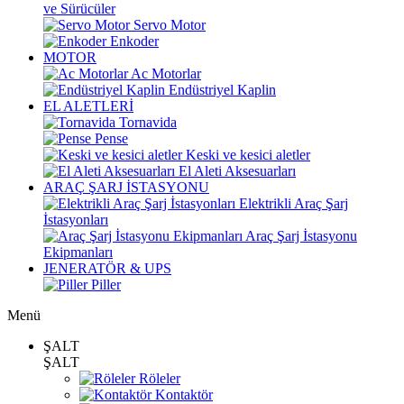
ve Sürücüler
Servo Motor
Enkoder
MOTOR
Ac Motorlar
Endüstriyel Kaplin
EL ALETLERİ
Tornavida
Pense
Keski ve kesici aletler
El Aleti Aksesuarları
ARAÇ ŞARJ İSTASYONU
Elektrikli Araç Şarj
İstasyonları
Araç Şarj İstasyonu
Ekipmanları
JENERATÖR & UPS
Piller
Menü
ŞALT
ŞALT
Röleler
Kontaktör