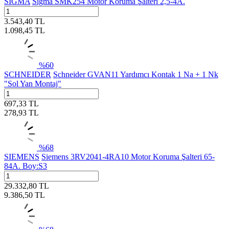
SİGMA
Sigma SMK254 Motor Koruma Şalteri 2,5-4A.
3.543,40
TL
1.098,45
TL
%
60
SCHNEIDER
Schneider GVAN11 Yardımcı Kontak 1 Na + 1 Nk
"Sol Yan Montaj"
697,33
TL
278,93
TL
%
68
SIEMENS
Siemens 3RV2041-4RA10 Motor Koruma Şalteri 65-
84A. Boy:S3
29.332,80
TL
9.386,50
TL