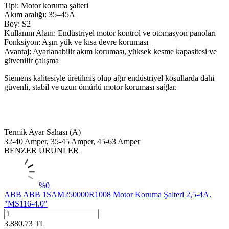
Tipi: Motor koruma şalteri
Akım aralığı: 35–45A
Boy: S2
Kullanım Alanı: Endüstriyel motor kontrol ve otomasyon panoları
Fonksiyon: Aşırı yük ve kısa devre koruması
Avantaj: Ayarlanabilir akım koruması, yüksek kesme kapasitesi ve
güvenilir çalışma
Siemens kalitesiyle üretilmiş olup ağır endüstriyel koşullarda dahi
güvenli, stabil ve uzun ömürlü motor koruması sağlar.
Termik Ayar Sahası (A)
32-40 Amper, 35-45 Amper, 45-63 Amper
BENZER ÜRÜNLER
%
0
ABB
ABB 1SAM250000R1008 Motor Koruma Şalteri 2,5-4A.
"MS116-4.0"
3.880,73
TL