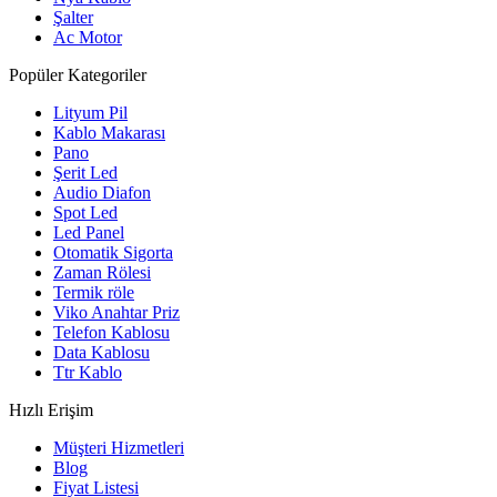
Şalter
Ac Motor
Popüler Kategoriler
Lityum Pil
Kablo Makarası
Pano
Şerit Led
Audio Diafon
Spot Led
Led Panel
Otomatik Sigorta
Zaman Rölesi
Termik röle
Viko Anahtar Priz
Telefon Kablosu
Data Kablosu
Ttr Kablo
Hızlı Erişim
Müşteri Hizmetleri
Blog
Fiyat Listesi