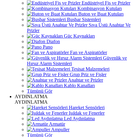
Endüstriyel Fiş ve Prizler
Kombinasyon Kutuları
Buton ve Buat Kutuları
Busbar Sistemleri
Sıva Üstü Anahtar Ve
Prizler
Güç Kaynakları
Diafon
Pano
Fan ve Aspiratörler
Güvenlik ve
Hırsız Alarm Sistemleri
Tesisat Malzemeleri
Grup Priz ve Fişler
Anahtar ve Prizler
Kablo Kanalları
Tümünü Gör
AYDINLATMA
AYDINLATMA
Hareket Sensörleri
Işıldak ve Fenerler
Led Aydınlatma
Armatür
Ampuller
Tümünü Gör