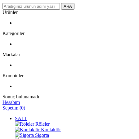
ARA
Ürünler
Kategoriler
Markalar
Kombinler
Sonuç bulunamadı.
Hesabım
Sepetim
(
0
)
ŞALT
Röleler
Kontaktör
Sigorta