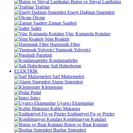
Buton ve Sinyal Lambaları
Trafolar
Enerji Dağıtım Sistemleri
Ölçme
Zaman Saatleri
Şalter
Vinç Kumanda Kutuları
Şönt Reaktör
Harmonik Filtre
Yumuşak Yolverici
Parafudr
Kondansatörler
Şalt Haberleşme
ELEKTRİK
Sarf Malzemeleri
Alarm Sistemleri
Klemensler
Pedal
Isıtıcı
Uyarıcı Ekipmanlar
Kablo Makarası
Endüstriyel Fiş ve Prizler
Kombinasyon Kutuları
Buton ve Buat Kutuları
Busbar Sistemleri