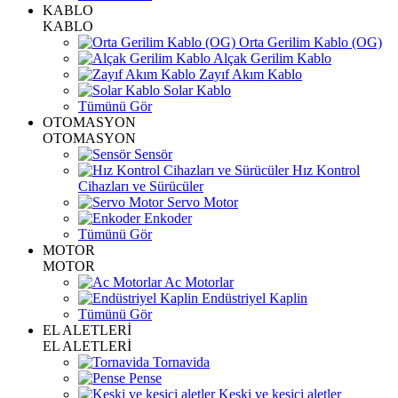
KABLO
KABLO
Orta Gerilim Kablo (OG)
Alçak Gerilim Kablo
Zayıf Akım Kablo
Solar Kablo
Tümünü Gör
OTOMASYON
OTOMASYON
Sensör
Hız Kontrol
Cihazları ve Sürücüler
Servo Motor
Enkoder
Tümünü Gör
MOTOR
MOTOR
Ac Motorlar
Endüstriyel Kaplin
Tümünü Gör
EL ALETLERİ
EL ALETLERİ
Tornavida
Pense
Keski ve kesici aletler