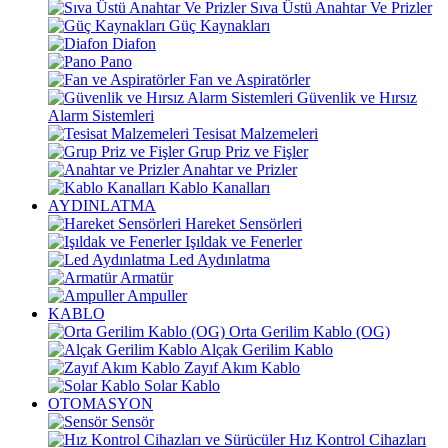
Sıva Üstü Anahtar Ve Prizler
Güç Kaynakları
Diafon
Pano
Fan ve Aspiratörler
Güvenlik ve Hırsız
Alarm Sistemleri
Tesisat Malzemeleri
Grup Priz ve Fişler
Anahtar ve Prizler
Kablo Kanalları
AYDINLATMA
Hareket Sensörleri
Işıldak ve Fenerler
Led Aydınlatma
Armatür
Ampuller
KABLO
Orta Gerilim Kablo (OG)
Alçak Gerilim Kablo
Zayıf Akım Kablo
Solar Kablo
OTOMASYON
Sensör
Hız Kontrol Cihazları