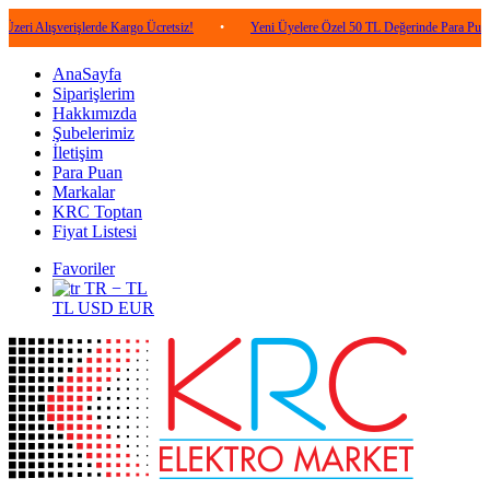
verişlerde Kargo Ücretsiz!
•
Yeni Üyelere Özel 50 TL Değerinde Para Puan!
•
AnaSayfa
Siparişlerim
Hakkımızda
Şubelerimiz
İletişim
Para Puan
Markalar
KRC Toptan
Fiyat Listesi
Favoriler
TR − TL
TL
USD
EUR