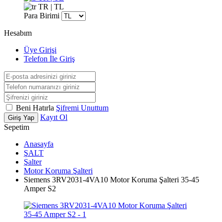
TR | TL
Para Birimi
Hesabım
Üye Girişi
Telefon İle Giriş
Beni Hatırla
Şifremi Unuttum
Kayıt Ol
Giriş Yap
Sepetim
Anasayfa
ŞALT
Şalter
Motor Koruma Şalteri
Siemens 3RV2031-4VA10 Motor Koruma Şalteri 35-45
Amper S2