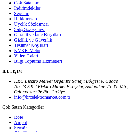
Çok Satanlar
İndirimdekiler
Sepetim
Hakkımızda
Üyelik Sözleşmesi
Satış Sözleşmesi
Garanti ve İade Koşulları
Gizlilik ve Güvenlik
Teslimat Koşulları
KVKK Metni
Video Galeri
Bilgi Toplumu Hizmetleri
İLETİŞİM
KRC Elektro Market Organize Sanayi Bölgesi 9. Cadde
No:23 KRC Elektro Market Eskişehir, Sultandere 75. Yıl Mh.,
Odunpazarı 26250 Türkiye
info@krcelektromarket.com.tr
Çok Satan Kategoriler
Röle
Ampul
Sensör