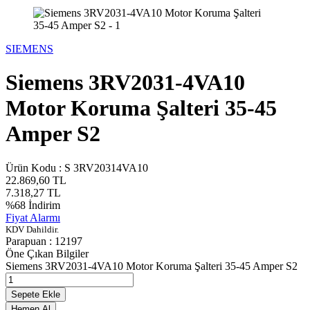
SIEMENS
Siemens 3RV2031-4VA10
Motor Koruma Şalteri 35-45
Amper S2
Ürün Kodu :
S 3RV20314VA10
22.869,60
TL
7.318,27
TL
%
68
İndirim
Fiyat Alarmı
KDV Dahildir.
Parapuan :
12197
Öne Çıkan Bilgiler
Siemens 3RV2031-4VA10 Motor Koruma Şalteri 35-45 Amper S2
Sepete Ekle
Hemen Al