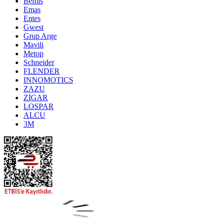
Bemis
Emas
Entes
Gwest
Grup Arge
Mavili
Metop
Schneider
FLENDER
INNOMOTICS
ZAZU
ZİGAR
LOSPAR
ALCU
3M