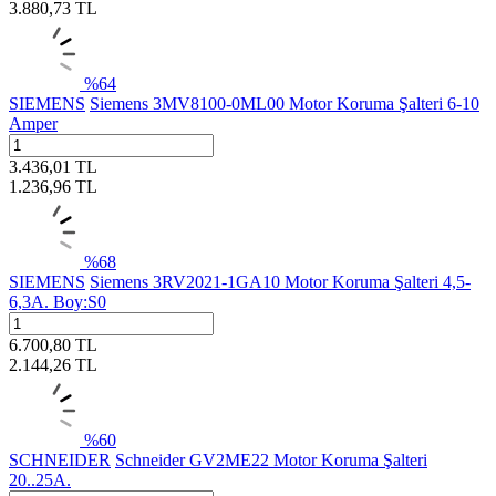
3.880,73
TL
%
64
SIEMENS
Siemens 3MV8100-0ML00 Motor Koruma Şalteri 6-10
Amper
3.436,01
TL
1.236,96
TL
%
68
SIEMENS
Siemens 3RV2021-1GA10 Motor Koruma Şalteri 4,5-
6,3A. Boy:S0
6.700,80
TL
2.144,26
TL
%
60
SCHNEIDER
Schneider GV2ME22 Motor Koruma Şalteri
20..25A.