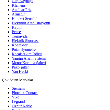
Güç Kaynağı
Klemens
Anahtar Priz
Armatür
Hareket Sensörü
Elektrikli Araç İstasyonu
Kaplin
Pense
Tornavida
Elektrik Sigortası
Kontaktör
Potansiyometre
Kaçak Akım Rölesi
Yangın Alarm Sistemi
Motor Koruma Şalteri
Pako şalter
Yan Keski
Çok Satan Markalar
Siemens
Phoenix Contact
Viko
Legrand
Öznur Kablo