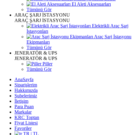
El Aleti Aksesuarları
Tümünü Gör
ARAÇ ŞARJ İSTASYONU
ARAÇ ŞARJ İSTASYONU
Elektrikli Araç Şarj
İstasyonları
Araç Şarj İstasyonu
Ekipmanları
Tümünü Gör
JENERATÖR & UPS
JENERATÖR & UPS
Piller
Tümünü Gör
AnaSayfa
Siparişlerim
Hakkımızda
Şubelerimiz
İletişim
Para Puan
Markalar
KRC Toptan
Fiyat Listesi
Favoriler
TR | TL