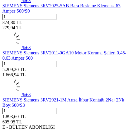
%
68
SIEMENS
Siemens 3RV2925-5AB Bara Besleme Klemensi 63
Amper S00/S0
874,80
TL
279,94
TL
%
68
SIEMENS
Siemens 3RV2011-0GA10 Motor Koruma Şalteri 0,45-
0,63 Amper S00
5.209,20
TL
1.666,94
TL
%
68
SIEMENS
Siemens 3RV2921-1M Arıza İhbar Kontağı 2Na+2Nk
Boy:S00/S3
1.893,60
TL
605,95
TL
E - BÜLTEN ABONELİĞİ