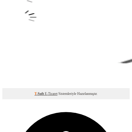
T
-Soft
E-Ticaret
Sistemleriyle Hazırlanmıştır.