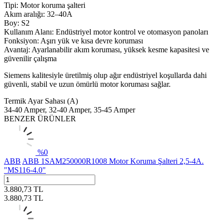
Tipi: Motor koruma şalteri
Akım aralığı: 32–40A
Boy: S2
Kullanım Alanı: Endüstriyel motor kontrol ve otomasyon panoları
Fonksiyon: Aşırı yük ve kısa devre koruması
Avantaj: Ayarlanabilir akım koruması, yüksek kesme kapasitesi ve
güvenilir çalışma
Siemens kalitesiyle üretilmiş olup ağır endüstriyel koşullarda dahi
güvenli, stabil ve uzun ömürlü motor koruması sağlar.
Termik Ayar Sahası (A)
34-40 Amper, 32-40 Amper, 35-45 Amper
BENZER ÜRÜNLER
%
0
ABB
ABB 1SAM250000R1008 Motor Koruma Şalteri 2,5-4A.
"MS116-4.0"
3.880,73
TL
3.880,73
TL