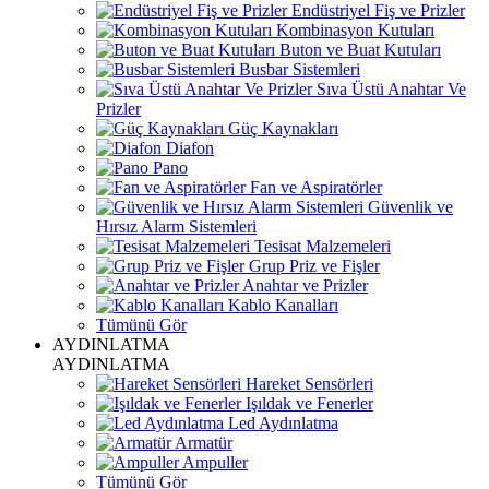
Endüstriyel Fiş ve Prizler
Kombinasyon Kutuları
Buton ve Buat Kutuları
Busbar Sistemleri
Sıva Üstü Anahtar Ve
Prizler
Güç Kaynakları
Diafon
Pano
Fan ve Aspiratörler
Güvenlik ve
Hırsız Alarm Sistemleri
Tesisat Malzemeleri
Grup Priz ve Fişler
Anahtar ve Prizler
Kablo Kanalları
Tümünü Gör
AYDINLATMA
AYDINLATMA
Hareket Sensörleri
Işıldak ve Fenerler
Led Aydınlatma
Armatür
Ampuller
Tümünü Gör