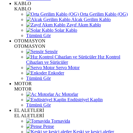
KABLO
KABLO
Orta Gerilim Kablo (OG)
Alçak Gerilim Kablo
Zayıf Akım Kablo
Solar Kablo
Tümünü Gör
OTOMASYON
OTOMASYON
Sensör
Hız Kontrol
Cihazları ve Sürücüler
Servo Motor
Enkoder
Tümünü Gör
MOTOR
MOTOR
Ac Motorlar
Endüstriyel Kaplin
Tümünü Gör
EL ALETLERİ
EL ALETLERİ
Tornavida
Pense
Keski ve kesici aletler