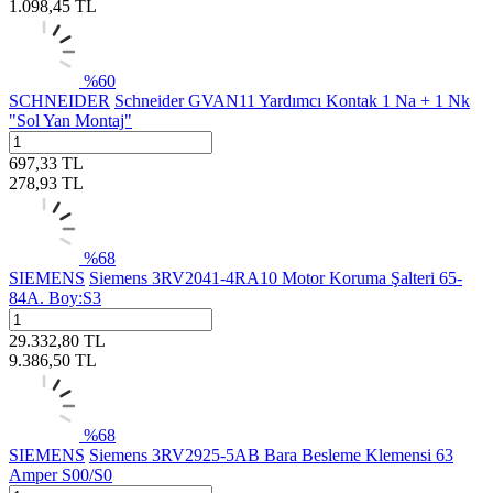
1.098,45
TL
%
60
SCHNEIDER
Schneider GVAN11 Yardımcı Kontak 1 Na + 1 Nk
"Sol Yan Montaj"
697,33
TL
278,93
TL
%
68
SIEMENS
Siemens 3RV2041-4RA10 Motor Koruma Şalteri 65-
84A. Boy:S3
29.332,80
TL
9.386,50
TL
%
68
SIEMENS
Siemens 3RV2925-5AB Bara Besleme Klemensi 63
Amper S00/S0