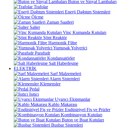
Buton ve Sinyal Lambaları
Trafolar
Enerji Dağıtım Sistemleri
Ölçme
Zaman Saatleri
Şalter
Vinç Kumanda Kutuları
Şönt Reaktör
Harmonik Filtre
Yumuşak Yolverici
Parafudr
Kondansatörler
Şalt Haberleşme
ELEKTRİK
Sarf Malzemeleri
Alarm Sistemleri
Klemensler
Pedal
Isıtıcı
Uyarıcı Ekipmanlar
Kablo Makarası
Endüstriyel Fiş ve Prizler
Kombinasyon Kutuları
Buton ve Buat Kutuları
Busbar Sistemleri