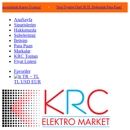
lerde Kargo Ücretsiz!
•
Yeni Üyelere Özel 50 TL Değerinde Para Puan!
•
5.00
AnaSayfa
Siparişlerim
Hakkımızda
Şubelerimiz
İletişim
Para Puan
Markalar
KRC Toptan
Fiyat Listesi
Favoriler
TR − TL
TL
USD
EUR