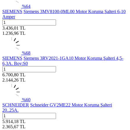
%
64
SIEMENS
Siemens 3MV8100-0ML00 Motor Koruma Şalteri 6-10
Amper
3.436,01
TL
1.236,96
TL
%
68
SIEMENS
Siemens 3RV2021-1GA10 Motor Koruma Şalteri 4,5-
6,3A. Boy:S0
6.700,80
TL
2.144,26
TL
%
60
SCHNEIDER
Schneider GV2ME22 Motor Koruma Şalteri
20..25A.
5.914,18
TL
2.365,67
TL