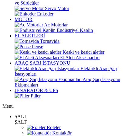
ve Sürücüler
Servo Motor
Enkoder
MOTOR
Ac Motorlar
Endüstriyel Kaplin
EL ALETLERİ
Tornavida
Pense
Keski ve kesici aletler
El Aleti Aksesuarları
ARAÇ ŞARJ İSTASYONU
Elektrikli Araç Şarj
İstasyonları
Araç Şarj İstasyonu
Ekipmanları
JENARATÖR & UPS
Piller
Menü
ŞALT
ŞALT
Röleler
Kontaktör