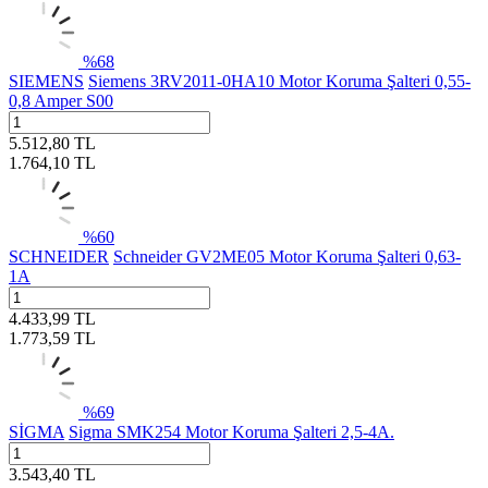
%
68
SIEMENS
Siemens 3RV2011-0HA10 Motor Koruma Şalteri 0,55-
0,8 Amper S00
5.512,80
TL
1.764,10
TL
%
60
SCHNEIDER
Schneider GV2ME05 Motor Koruma Şalteri 0,63-
1A
4.433,99
TL
1.773,59
TL
%
69
SİGMA
Sigma SMK254 Motor Koruma Şalteri 2,5-4A.
3.543,40
TL