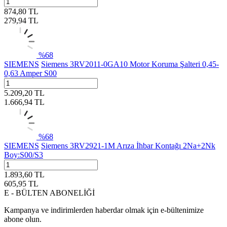
874,80
TL
279,94
TL
%
68
SIEMENS
Siemens 3RV2011-0GA10 Motor Koruma Şalteri 0,45-
0,63 Amper S00
5.209,20
TL
1.666,94
TL
%
68
SIEMENS
Siemens 3RV2921-1M Arıza İhbar Kontağı 2Na+2Nk
Boy:S00/S3
1.893,60
TL
605,95
TL
E - BÜLTEN ABONELİĞİ
Kampanya ve indirimlerden haberdar olmak için e-bültenimize
abone olun.