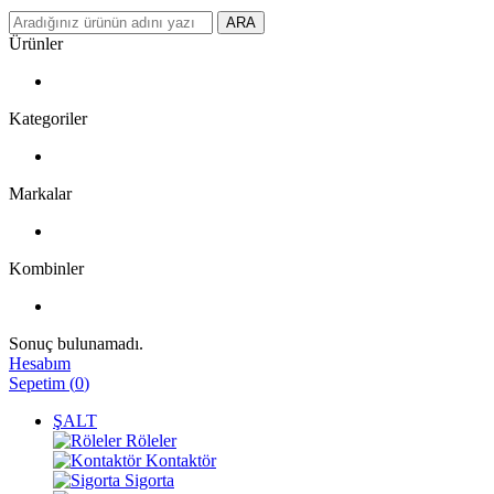
ARA
Ürünler
Kategoriler
Markalar
Kombinler
Sonuç bulunamadı.
Hesabım
Sepetim
(
0
)
ŞALT
Röleler
Kontaktör
Sigorta