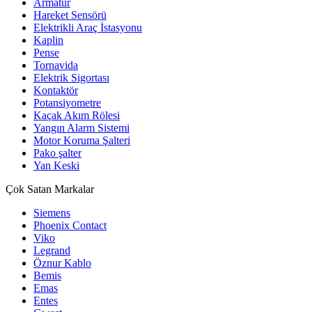
Armatür
Hareket Sensörü
Elektrikli Araç İstasyonu
Kaplin
Pense
Tornavida
Elektrik Sigortası
Kontaktör
Potansiyometre
Kaçak Akım Rölesi
Yangın Alarm Sistemi
Motor Koruma Şalteri
Pako şalter
Yan Keski
Çok Satan Markalar
Siemens
Phoenix Contact
Viko
Legrand
Öznur Kablo
Bemis
Emas
Entes