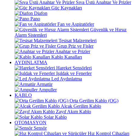
Sıva Üstü Anahtar Ve Prizler
Güç Kaynakları
Diafon
Pano
Fan ve Aspiratörler
Güvenlik ve Hırsız
Alarm Sistemleri
Tesisat Malzemeleri
Grup Priz ve Fişler
Anahtar ve Prizler
Kablo Kanalları
AYDINLATMA
Hareket Sensörleri
Işıldak ve Fenerler
Led Aydınlatma
Armatür
Ampuller
KABLO
Orta Gerilim Kablo (OG)
Alçak Gerilim Kablo
Zayıf Akım Kablo
Solar Kablo
OTOMASYON
Sensör
Hız Kontrol Cihazları