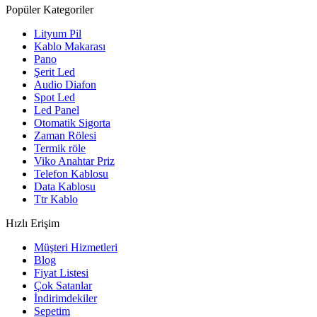
Popüler Kategoriler
Lityum Pil
Kablo Makarası
Pano
Şerit Led
Audio Diafon
Spot Led
Led Panel
Otomatik Sigorta
Zaman Rölesi
Termik röle
Viko Anahtar Priz
Telefon Kablosu
Data Kablosu
Ttr Kablo
Hızlı Erişim
Müşteri Hizmetleri
Blog
Fiyat Listesi
Çok Satanlar
İndirimdekiler
Sepetim