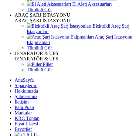
El Aleti Aksesuarları
Tümünü Gör
ARAÇ ŞARJ İSTASYONU
ARAÇ ŞARJ İSTASYONU
Elektrikli Araç Şarj
İstasyonları
Araç Şarj İstasyonu
Ekipmanları
Tümünü Gör
JENARATÖR & UPS
JENARATÖR & UPS
Piller
Tümünü Gör
AnaSayfa
Siparişlerim
Hakkımızda
Şubelerimiz
İletişim
Para Puan
Markalar
KRC Toptan
Fiyat Listesi
Favoriler
TR | TL