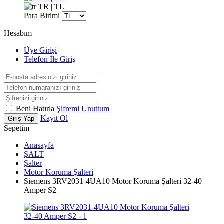
TR | TL
Para Birimi
Hesabım
Üye Girişi
Telefon İle Giriş
Beni Hatırla
Şifremi Unuttum
Kayıt Ol
Giriş Yap
Sepetim
Anasayfa
ŞALT
Şalter
Motor Koruma Şalteri
Siemens 3RV2031-4UA10 Motor Koruma Şalteri 32-40
Amper S2