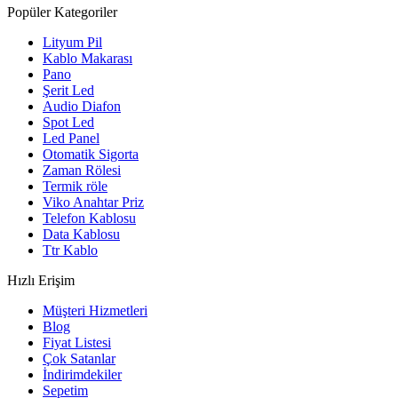
Popüler Kategoriler
Lityum Pil
Kablo Makarası
Pano
Şerit Led
Audio Diafon
Spot Led
Led Panel
Otomatik Sigorta
Zaman Rölesi
Termik röle
Viko Anahtar Priz
Telefon Kablosu
Data Kablosu
Ttr Kablo
Hızlı Erişim
Müşteri Hizmetleri
Blog
Fiyat Listesi
Çok Satanlar
İndirimdekiler
Sepetim