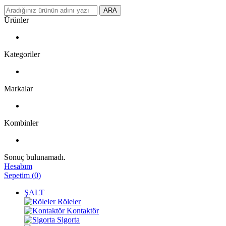
ARA
Ürünler
Kategoriler
Markalar
Kombinler
Sonuç bulunamadı.
Hesabım
Sepetim
(
0
)
ŞALT
Röleler
Kontaktör
Sigorta