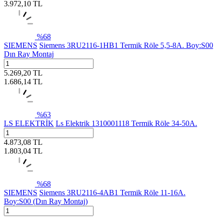
3.972,10
TL
%
68
SIEMENS
Siemens 3RU2116-1HB1 Termik Röle 5,5-8A. Boy:S00
Dın Ray Montaj
5.269,20
TL
1.686,14
TL
%
63
LS ELEKTRİK
Ls Elektrik 1310001118 Termik Röle 34-50A.
4.873,08
TL
1.803,04
TL
%
68
SIEMENS
Siemens 3RU2116-4AB1 Termik Röle 11-16A.
Boy:S00 (Dın Ray Montaj)