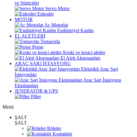
ve Sürücüler
Servo Motor
Enkoder
MOTOR
Ac Motorlar
Endüstriyel Kaplin
EL ALETLERİ
Tornavida
Pense
Keski ve kesici aletler
El Aleti Aksesuarları
ARAÇ ŞARJ İSTASYONU
Elektrikli Araç Şarj
İstasyonları
Araç Şarj İstasyonu
Ekipmanları
JENERATÖR & UPS
Piller
Menü
ŞALT
ŞALT
Röleler
Kontaktör