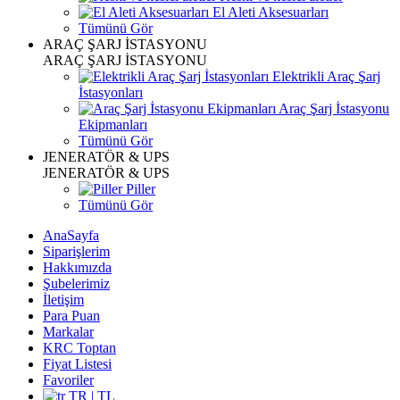
El Aleti Aksesuarları
Tümünü Gör
ARAÇ ŞARJ İSTASYONU
ARAÇ ŞARJ İSTASYONU
Elektrikli Araç Şarj
İstasyonları
Araç Şarj İstasyonu
Ekipmanları
Tümünü Gör
JENERATÖR & UPS
JENERATÖR & UPS
Piller
Tümünü Gör
AnaSayfa
Siparişlerim
Hakkımızda
Şubelerimiz
İletişim
Para Puan
Markalar
KRC Toptan
Fiyat Listesi
Favoriler
TR | TL