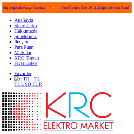
lerde Kargo Ücretsiz!
•
Yeni Üyelere Özel 50 TL Değerinde Para Puan!
•
5.0
AnaSayfa
Siparişlerim
Hakkımızda
Şubelerimiz
İletişim
Para Puan
Markalar
KRC Toptan
Fiyat Listesi
Favoriler
TR − TL
TL
USD
EUR