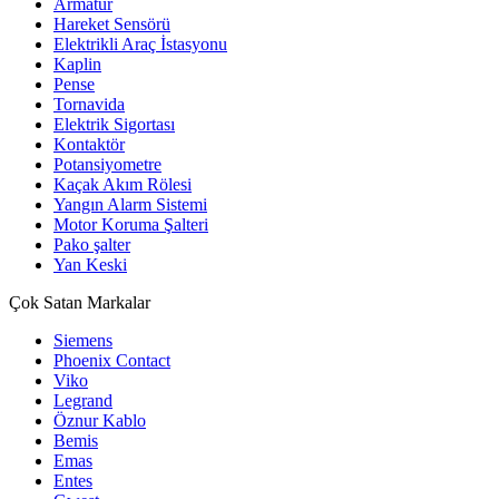
Armatür
Hareket Sensörü
Elektrikli Araç İstasyonu
Kaplin
Pense
Tornavida
Elektrik Sigortası
Kontaktör
Potansiyometre
Kaçak Akım Rölesi
Yangın Alarm Sistemi
Motor Koruma Şalteri
Pako şalter
Yan Keski
Çok Satan Markalar
Siemens
Phoenix Contact
Viko
Legrand
Öznur Kablo
Bemis
Emas
Entes