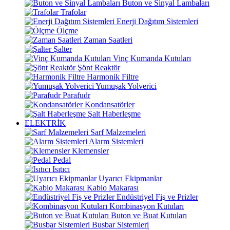
Buton ve Sinyal Lambaları
Trafolar
Enerji Dağıtım Sistemleri
Ölçme
Zaman Saatleri
Şalter
Vinç Kumanda Kutuları
Şönt Reaktör
Harmonik Filtre
Yumuşak Yolverici
Parafudr
Kondansatörler
Şalt Haberleşme
ELEKTRİK
Sarf Malzemeleri
Alarm Sistemleri
Klemensler
Pedal
Isıtıcı
Uyarıcı Ekipmanlar
Kablo Makarası
Endüstriyel Fiş ve Prizler
Kombinasyon Kutuları
Buton ve Buat Kutuları
Busbar Sistemleri