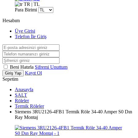
TR | TL
Para Birimi
Hesabım
Üye Girişi
Telefon İle Giriş
Beni Hatırla
Şifremi Unuttum
Kayıt Ol
Giriş Yap
Sepetim
Anasayfa
ŞALT
Röleler
Termik Röleler
Siemens 3RU2126-4FB1 Termik Röle 34-40 Amper S0 Dın
Ray Montaj