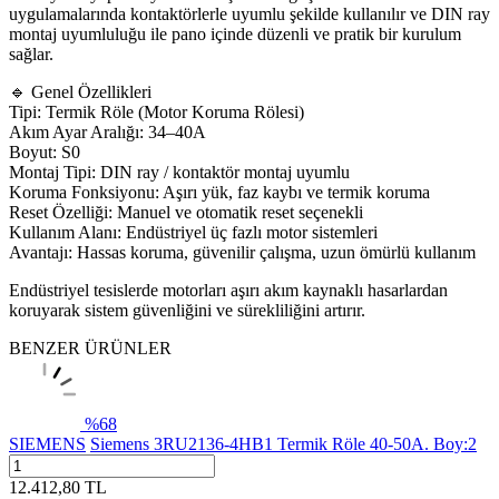
uygulamalarında kontaktörlerle uyumlu şekilde kullanılır ve DIN ray
montaj uyumluluğu ile pano içinde düzenli ve pratik bir kurulum
sağlar.
🔹 Genel Özellikleri
Tipi: Termik Röle (Motor Koruma Rölesi)
Akım Ayar Aralığı: 34–40A
Boyut: S0
Montaj Tipi: DIN ray / kontaktör montaj uyumlu
Koruma Fonksiyonu: Aşırı yük, faz kaybı ve termik koruma
Reset Özelliği: Manuel ve otomatik reset seçenekli
Kullanım Alanı: Endüstriyel üç fazlı motor sistemleri
Avantajı: Hassas koruma, güvenilir çalışma, uzun ömürlü kullanım
Endüstriyel tesislerde motorları aşırı akım kaynaklı hasarlardan
koruyarak sistem güvenliğini ve sürekliliğini artırır.
BENZER ÜRÜNLER
%
68
SIEMENS
Siemens 3RU2136-4HB1 Termik Röle 40-50A. Boy:2
12.412,80
TL