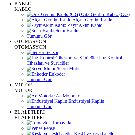
KABLO
KABLO
Orta Gerilim Kablo (OG)
Alçak Gerilim Kablo
Zayıf Akım Kablo
Solar Kablo
Tümünü Gör
OTOMASYON
OTOMASYON
Sensör
Hız Kontrol
Cihazları ve Sürücüler
Servo Motor
Enkoder
Tümünü Gör
MOTOR
MOTOR
Ac Motorlar
Endüstriyel Kaplin
Tümünü Gör
EL ALETLERİ
EL ALETLERİ
Tornavida
Pense
Keski ve kesici aletler