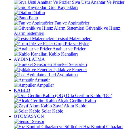
Sıva Üstü Anahtar Ve Prizler
Güç Kaynakları
Diafon
Pano
Fan ve Aspiratörler
Güvenlik ve Hırsız
Alarm Sistemleri
Tesisat Malzemeleri
Grup Priz ve Fişler
Anahtar ve Prizler
Kablo Kanalları
AYDINLATMA
Hareket Sensörleri
Işıldak ve Fenerler
Led Aydınlatma
Armatür
Ampuller
KABLO
Orta Gerilim Kablo (OG)
Alçak Gerilim Kablo
Zayıf Akım Kablo
Solar Kablo
OTOMASYON
Sensör
Hız Kontrol Cihazları