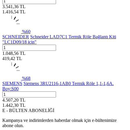
3.541,36
TL
1.416,54
TL
%
60
SCHNEIDER
Schneider LAD7C1 Termik Röle Bağlantı Kiti
"LC1D09/18 için"
1.048,56
TL
419,42
TL
%
68
SIEMENS
Siemens 3RU2116-1AB0 Termik Röle 1,1-1,6A.
Boy:S00
4.507,20
TL
1.442,30
TL
E - BÜLTEN ABONELİĞİ
Kampanya ve indirimlerden haberdar olmak için e-bültenimize
abone olun.