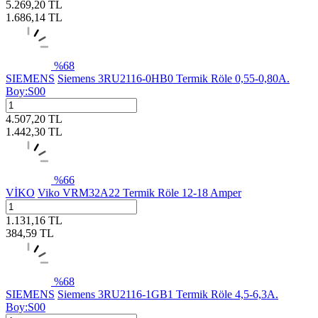
5.269,20
TL
1.686,14
TL
%
68
SIEMENS
Siemens 3RU2116-0HB0 Termik Röle 0,55-0,80A.
Boy:S00
4.507,20
TL
1.442,30
TL
%
66
VİKO
Viko VRM32A22 Termik Röle 12-18 Amper
1.131,16
TL
384,59
TL
%
68
SIEMENS
Siemens 3RU2116-1GB1 Termik Röle 4,5-6,3A.
Boy:S00