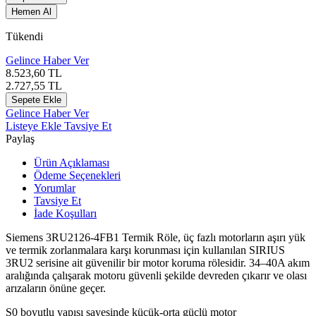
Hemen Al
Tükendi
Gelince Haber Ver
8.523,60
TL
2.727,55
TL
Sepete Ekle
Gelince Haber Ver
Listeye Ekle
Tavsiye Et
Paylaş
Ürün Açıklaması
Ödeme Seçenekleri
Yorumlar
Tavsiye Et
İade Koşulları
Siemens 3RU2126-4FB1 Termik Röle, üç fazlı motorların aşırı yük
ve termik zorlanmalara karşı korunması için kullanılan SIRIUS
3RU2 serisine ait güvenilir bir motor koruma rölesidir. 34–40A akım
aralığında çalışarak motoru güvenli şekilde devreden çıkarır ve olası
arızaların önüne geçer.
S0 boyutlu yapısı sayesinde küçük-orta güçlü motor