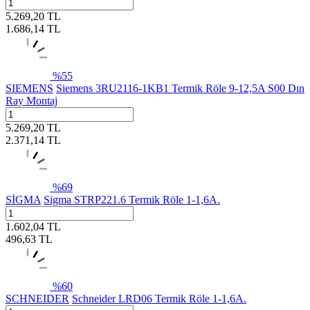
5.269,20
TL
1.686,14
TL
%
55
SIEMENS
Siemens 3RU2116-1KB1 Termik Röle 9-12,5A S00 Dın
Ray Montaj
5.269,20
TL
2.371,14
TL
%
69
SİGMA
Sigma STRP221.6 Termik Röle 1-1,6A.
1.602,04
TL
496,63
TL
%
60
SCHNEIDER
Schneider LRD06 Termik Röle 1-1,6A.