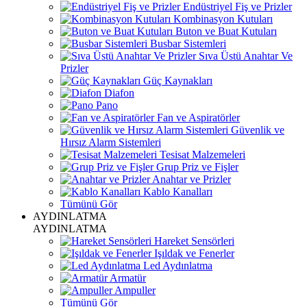
Endüstriyel Fiş ve Prizler
Kombinasyon Kutuları
Buton ve Buat Kutuları
Busbar Sistemleri
Sıva Üstü Anahtar Ve
Prizler
Güç Kaynakları
Diafon
Pano
Fan ve Aspiratörler
Güvenlik ve
Hırsız Alarm Sistemleri
Tesisat Malzemeleri
Grup Priz ve Fişler
Anahtar ve Prizler
Kablo Kanalları
Tümünü Gör
AYDINLATMA
AYDINLATMA
Hareket Sensörleri
Işıldak ve Fenerler
Led Aydınlatma
Armatür
Ampuller
Tümünü Gör