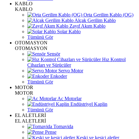
KABLO
KABLO
Orta Gerilim Kablo (OG)
Alçak Gerilim Kablo
Zayıf Akım Kablo
Solar Kablo
Tümünü Gör
OTOMASYON
OTOMASYON
Sensör
Hız Kontrol
Cihazları ve Sürücüler
Servo Motor
Enkoder
Tümünü Gör
MOTOR
MOTOR
Ac Motorlar
Endüstriyel Kaplin
Tümünü Gör
EL ALETLERİ
EL ALETLERİ
Tornavida
Pense
Keski ve kesici aletler