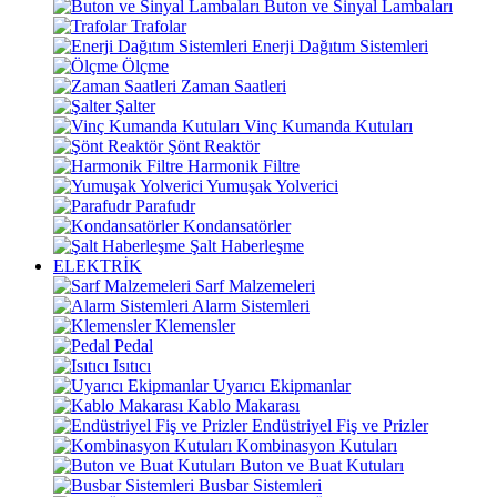
Buton ve Sinyal Lambaları
Trafolar
Enerji Dağıtım Sistemleri
Ölçme
Zaman Saatleri
Şalter
Vinç Kumanda Kutuları
Şönt Reaktör
Harmonik Filtre
Yumuşak Yolverici
Parafudr
Kondansatörler
Şalt Haberleşme
ELEKTRİK
Sarf Malzemeleri
Alarm Sistemleri
Klemensler
Pedal
Isıtıcı
Uyarıcı Ekipmanlar
Kablo Makarası
Endüstriyel Fiş ve Prizler
Kombinasyon Kutuları
Buton ve Buat Kutuları
Busbar Sistemleri