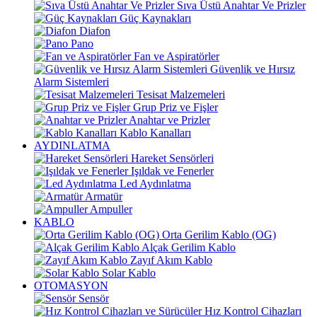
Sıva Üstü Anahtar Ve Prizler
Güç Kaynakları
Diafon
Pano
Fan ve Aspiratörler
Güvenlik ve Hırsız
Alarm Sistemleri
Tesisat Malzemeleri
Grup Priz ve Fişler
Anahtar ve Prizler
Kablo Kanalları
AYDINLATMA
Hareket Sensörleri
Işıldak ve Fenerler
Led Aydınlatma
Armatür
Ampuller
KABLO
Orta Gerilim Kablo (OG)
Alçak Gerilim Kablo
Zayıf Akım Kablo
Solar Kablo
OTOMASYON
Sensör
Hız Kontrol Cihazları