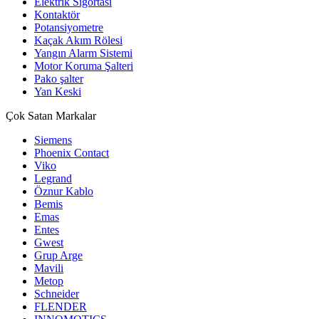
Elektrik Sigortası
Kontaktör
Potansiyometre
Kaçak Akım Rölesi
Yangın Alarm Sistemi
Motor Koruma Şalteri
Pako şalter
Yan Keski
Çok Satan Markalar
Siemens
Phoenix Contact
Viko
Legrand
Öznur Kablo
Bemis
Emas
Entes
Gwest
Grup Arge
Mavili
Metop
Schneider
FLENDER