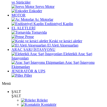
ve Sürücüler
Servo Motor
Enkoder
MOTOR
Ac Motorlar
Endüstriyel Kaplin
EL ALETLERİ
Tornavida
Pense
Keski ve kesici aletler
El Aleti Aksesuarları
ARAÇ ŞARJ İSTASYONU
Elektrikli Araç Şarj
İstasyonları
Araç Şarj İstasyonu
Ekipmanları
JENERATÖR & UPS
Piller
Menü
ŞALT
ŞALT
Röleler
Kontaktör