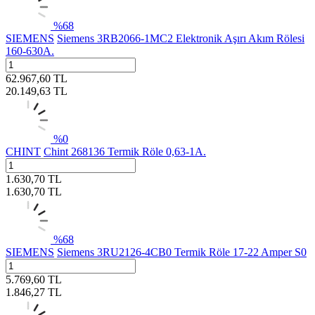
%
68
SIEMENS
Siemens 3RB2066-1MC2 Elektronik Aşırı Akım Rölesi
160-630A.
62.967,60
TL
20.149,63
TL
%
0
CHINT
Chint 268136 Termik Röle 0,63-1A.
1.630,70
TL
1.630,70
TL
%
68
SIEMENS
Siemens 3RU2126-4CB0 Termik Röle 17-22 Amper S0
5.769,60
TL
1.846,27
TL