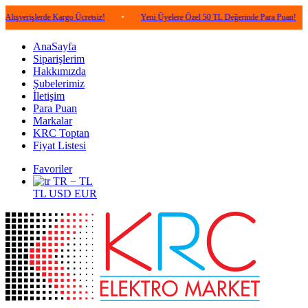
lerde Kargo Ücretsiz!
•
Yeni Üyelere Özel 50 TL Değerinde Para Puan!
•
5.0
AnaSayfa
Siparişlerim
Hakkımızda
Şubelerimiz
İletişim
Para Puan
Markalar
KRC Toptan
Fiyat Listesi
Favoriler
TR − TL
TL
USD
EUR