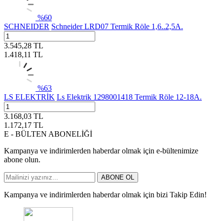
%
60
SCHNEIDER
Schneider LRD07 Termik Röle 1,6..2,5A.
3.545,28
TL
1.418,11
TL
%
63
LS ELEKTRİK
Ls Elektrik 1298001418 Termik Röle 12-18A.
3.168,03
TL
1.172,17
TL
E - BÜLTEN ABONELİĞİ
Kampanya ve indirimlerden haberdar olmak için e-bültenimize
abone olun.
ABONE OL
Kampanya ve indirimlerden haberdar olmak için bizi Takip Edin!