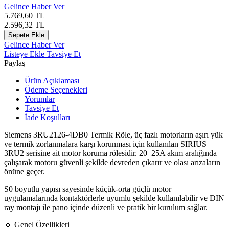
Gelince Haber Ver
5.769,60
TL
2.596,32
TL
Sepete Ekle
Gelince Haber Ver
Listeye Ekle
Tavsiye Et
Paylaş
Ürün Açıklaması
Ödeme Seçenekleri
Yorumlar
Tavsiye Et
İade Koşulları
Siemens 3RU2126-4DB0 Termik Röle, üç fazlı motorların aşırı yük
ve termik zorlanmalara karşı korunması için kullanılan SIRIUS
3RU2 serisine ait motor koruma rölesidir. 20–25A akım aralığında
çalışarak motoru güvenli şekilde devreden çıkarır ve olası arızaların
önüne geçer.
S0 boyutlu yapısı sayesinde küçük-orta güçlü motor
uygulamalarında kontaktörlerle uyumlu şekilde kullanılabilir ve DIN
ray montajı ile pano içinde düzenli ve pratik bir kurulum sağlar.
🔹 Genel Özellikleri