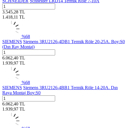
SCHNEIDER
Schneider LRD14 Termik Röle 7-10A
3.545,28
TL
1.418,11
TL
%
68
SIEMENS
Siemens 3RU2126-4DB1 Termik Röle 20-25A. Boy:S0
(Dın Ray Montaj)
6.062,40
TL
1.939,97
TL
%
68
SIEMENS
Siemens 3RU2126-4BB1 Termik Röle 14-20A. Dın
Raya Montaj Boy:S0
6.062,40
TL
1.939,97
TL