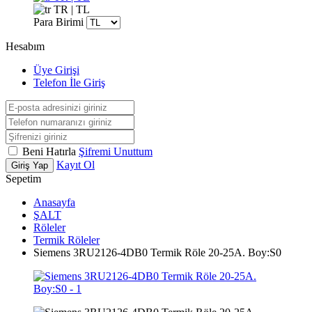
TR | TL
Para Birimi
Hesabım
Üye Girişi
Telefon İle Giriş
Beni Hatırla
Şifremi Unuttum
Kayıt Ol
Giriş Yap
Sepetim
Anasayfa
ŞALT
Röleler
Termik Röleler
Siemens 3RU2126-4DB0 Termik Röle 20-25A. Boy:S0