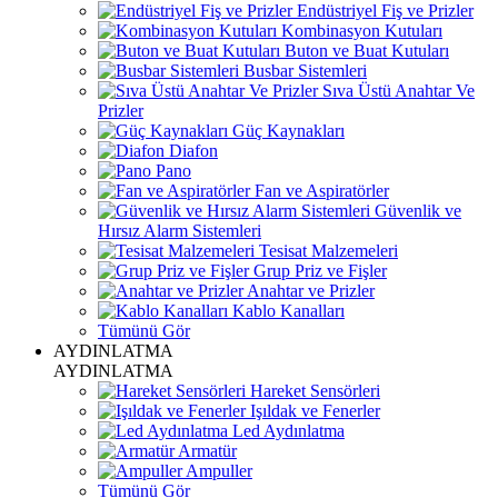
Endüstriyel Fiş ve Prizler
Kombinasyon Kutuları
Buton ve Buat Kutuları
Busbar Sistemleri
Sıva Üstü Anahtar Ve
Prizler
Güç Kaynakları
Diafon
Pano
Fan ve Aspiratörler
Güvenlik ve
Hırsız Alarm Sistemleri
Tesisat Malzemeleri
Grup Priz ve Fişler
Anahtar ve Prizler
Kablo Kanalları
Tümünü Gör
AYDINLATMA
AYDINLATMA
Hareket Sensörleri
Işıldak ve Fenerler
Led Aydınlatma
Armatür
Ampuller
Tümünü Gör