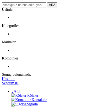
ARA
Ürünler
Kategoriler
Markalar
Kombinler
Sonuç bulunamadı.
Hesabım
Sepetim
(
0
)
ŞALT
Röleler
Kontaktör
Sigorta