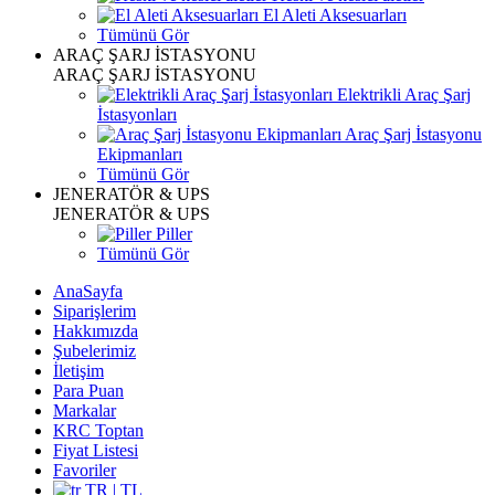
El Aleti Aksesuarları
Tümünü Gör
ARAÇ ŞARJ İSTASYONU
ARAÇ ŞARJ İSTASYONU
Elektrikli Araç Şarj
İstasyonları
Araç Şarj İstasyonu
Ekipmanları
Tümünü Gör
JENERATÖR & UPS
JENERATÖR & UPS
Piller
Tümünü Gör
AnaSayfa
Siparişlerim
Hakkımızda
Şubelerimiz
İletişim
Para Puan
Markalar
KRC Toptan
Fiyat Listesi
Favoriler
TR | TL