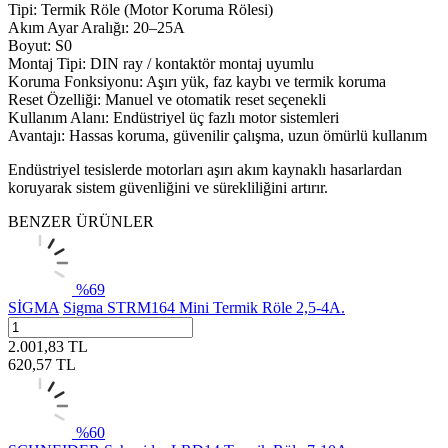
Tipi: Termik Röle (Motor Koruma Rölesi)
Akım Ayar Aralığı: 20–25A
Boyut: S0
Montaj Tipi: DIN ray / kontaktör montaj uyumlu
Koruma Fonksiyonu: Aşırı yük, faz kaybı ve termik koruma
Reset Özelliği: Manuel ve otomatik reset seçenekli
Kullanım Alanı: Endüstriyel üç fazlı motor sistemleri
Avantajı: Hassas koruma, güvenilir çalışma, uzun ömürlü kullanım
Endüstriyel tesislerde motorları aşırı akım kaynaklı hasarlardan
koruyarak sistem güvenliğini ve sürekliliğini artırır.
BENZER ÜRÜNLER
%
69
SİGMA
Sigma STRM164 Mini Termik Röle 2,5-4A.
2.001,83
TL
620,57
TL
%
60