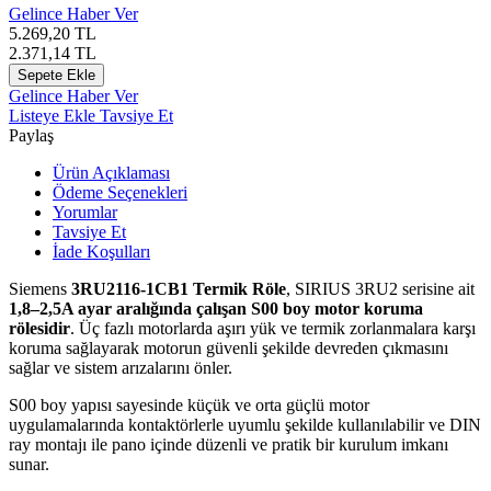
Gelince Haber Ver
5.269,20
TL
2.371,14
TL
Sepete Ekle
Gelince Haber Ver
Listeye Ekle
Tavsiye Et
Paylaş
Ürün Açıklaması
Ödeme Seçenekleri
Yorumlar
Tavsiye Et
İade Koşulları
Siemens
3RU2116-1CB1 Termik Röle
, SIRIUS 3RU2 serisine ait
1,8–2,5A ayar aralığında çalışan S00 boy motor koruma
rölesidir
. Üç fazlı motorlarda aşırı yük ve termik zorlanmalara karşı
koruma sağlayarak motorun güvenli şekilde devreden çıkmasını
sağlar ve sistem arızalarını önler.
S00 boy yapısı sayesinde küçük ve orta güçlü motor
uygulamalarında kontaktörlerle uyumlu şekilde kullanılabilir ve DIN
ray montajı ile pano içinde düzenli ve pratik bir kurulum imkanı
sunar.