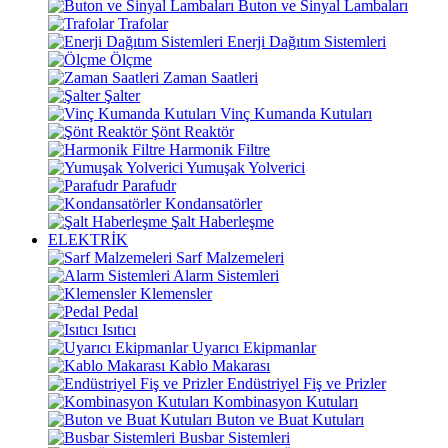
Buton ve Sinyal Lambaları
Trafolar
Enerji Dağıtım Sistemleri
Ölçme
Zaman Saatleri
Şalter
Vinç Kumanda Kutuları
Şönt Reaktör
Harmonik Filtre
Yumuşak Yolverici
Parafudr
Kondansatörler
Şalt Haberleşme
ELEKTRİK
Sarf Malzemeleri
Alarm Sistemleri
Klemensler
Pedal
Isıtıcı
Uyarıcı Ekipmanlar
Kablo Makarası
Endüstriyel Fiş ve Prizler
Kombinasyon Kutuları
Buton ve Buat Kutuları
Busbar Sistemleri