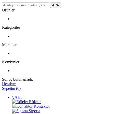
ARA
Ürünler
Kategoriler
Markalar
Kombinler
Sonuç bulunamadı.
Hesabım
Sepetim
(
0
)
ŞALT
Röleler
Kontaktör
Sigorta