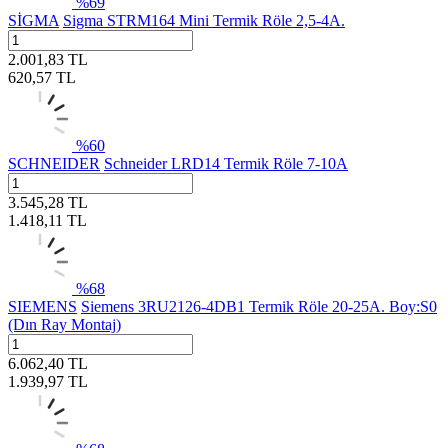
%
69
SİGMA
Sigma STRM164 Mini Termik Röle 2,5-4A.
2.001,83
TL
620,57
TL
%
60
SCHNEIDER
Schneider LRD14 Termik Röle 7-10A
3.545,28
TL
1.418,11
TL
%
68
SIEMENS
Siemens 3RU2126-4DB1 Termik Röle 20-25A. Boy:S0
(Dın Ray Montaj)
6.062,40
TL
1.939,97
TL