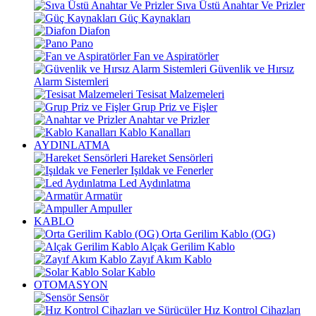
Sıva Üstü Anahtar Ve Prizler
Güç Kaynakları
Diafon
Pano
Fan ve Aspiratörler
Güvenlik ve Hırsız
Alarm Sistemleri
Tesisat Malzemeleri
Grup Priz ve Fişler
Anahtar ve Prizler
Kablo Kanalları
AYDINLATMA
Hareket Sensörleri
Işıldak ve Fenerler
Led Aydınlatma
Armatür
Ampuller
KABLO
Orta Gerilim Kablo (OG)
Alçak Gerilim Kablo
Zayıf Akım Kablo
Solar Kablo
OTOMASYON
Sensör
Hız Kontrol Cihazları