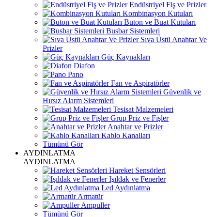
Endüstriyel Fiş ve Prizler
Kombinasyon Kutuları
Buton ve Buat Kutuları
Busbar Sistemleri
Sıva Üstü Anahtar Ve
Prizler
Güç Kaynakları
Diafon
Pano
Fan ve Aspiratörler
Güvenlik ve
Hırsız Alarm Sistemleri
Tesisat Malzemeleri
Grup Priz ve Fişler
Anahtar ve Prizler
Kablo Kanalları
Tümünü Gör
AYDINLATMA
AYDINLATMA
Hareket Sensörleri
Işıldak ve Fenerler
Led Aydınlatma
Armatür
Ampuller
Tümünü Gör