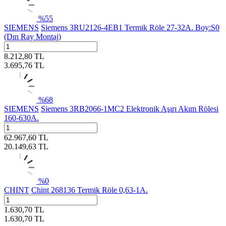
%
55
SIEMENS
Siemens 3RU2126-4EB1 Termik Röle 27-32A. Boy:S0
(Dın Ray Montaj)
8.212,80
TL
3.695,76
TL
%
68
SIEMENS
Siemens 3RB2066-1MC2 Elektronik Aşırı Akım Rölesi
160-630A.
62.967,60
TL
20.149,63
TL
%
0
CHINT
Chint 268136 Termik Röle 0,63-1A.
1.630,70
TL
1.630,70
TL