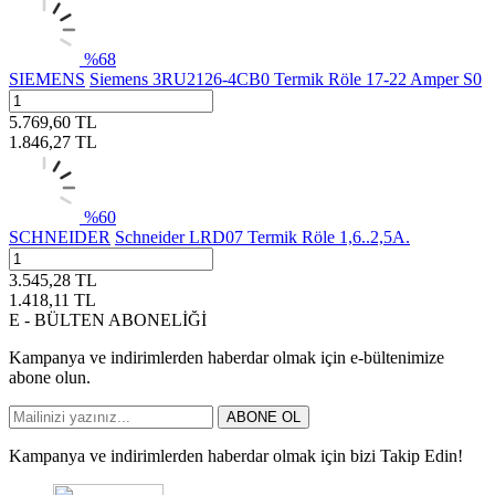
%
68
SIEMENS
Siemens 3RU2126-4CB0 Termik Röle 17-22 Amper S0
5.769,60
TL
1.846,27
TL
%
60
SCHNEIDER
Schneider LRD07 Termik Röle 1,6..2,5A.
3.545,28
TL
1.418,11
TL
E - BÜLTEN ABONELİĞİ
Kampanya ve indirimlerden haberdar olmak için e-bültenimize
abone olun.
ABONE OL
Kampanya ve indirimlerden haberdar olmak için bizi Takip Edin!