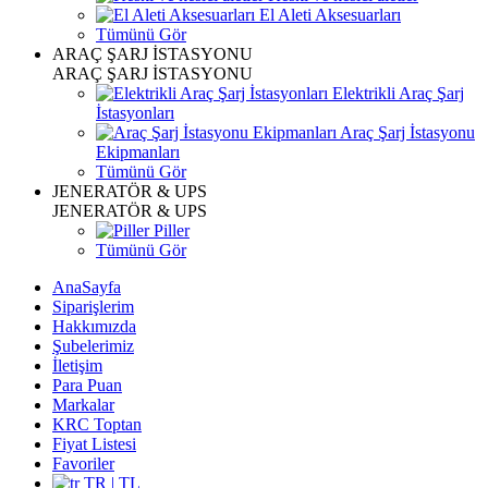
El Aleti Aksesuarları
Tümünü Gör
ARAÇ ŞARJ İSTASYONU
ARAÇ ŞARJ İSTASYONU
Elektrikli Araç Şarj
İstasyonları
Araç Şarj İstasyonu
Ekipmanları
Tümünü Gör
JENERATÖR & UPS
JENERATÖR & UPS
Piller
Tümünü Gör
AnaSayfa
Siparişlerim
Hakkımızda
Şubelerimiz
İletişim
Para Puan
Markalar
KRC Toptan
Fiyat Listesi
Favoriler
TR | TL