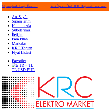
lerde Kargo Ücretsiz!
•
Yeni Üyelere Özel 50 TL Değerinde Para Puan!
•
5.00
AnaSayfa
Siparişlerim
Hakkımızda
Şubelerimiz
İletişim
Para Puan
Markalar
KRC Toptan
Fiyat Listesi
Favoriler
TR − TL
TL
USD
EUR