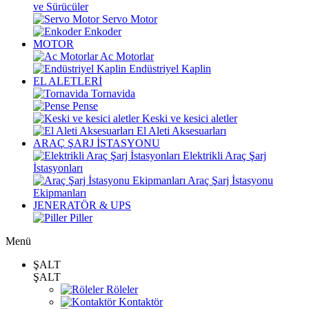
ve Sürücüler
Servo Motor
Enkoder
MOTOR
Ac Motorlar
Endüstriyel Kaplin
EL ALETLERİ
Tornavida
Pense
Keski ve kesici aletler
El Aleti Aksesuarları
ARAÇ ŞARJ İSTASYONU
Elektrikli Araç Şarj
İstasyonları
Araç Şarj İstasyonu
Ekipmanları
JENERATÖR & UPS
Piller
Menü
ŞALT
ŞALT
Röleler
Kontaktör