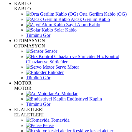
KABLO
KABLO
Orta Gerilim Kablo (OG)
Alçak Gerilim Kablo
Zayıf Akım Kablo
Solar Kablo
Tümünü Gör
OTOMASYON
OTOMASYON
Sensör
Hız Kontrol
Cihazları ve Sürücüler
Servo Motor
Enkoder
Tümünü Gör
MOTOR
MOTOR
Ac Motorlar
Endüstriyel Kaplin
Tümünü Gör
EL ALETLERİ
EL ALETLERİ
Tornavida
Pense
Keski ve kesici aletler