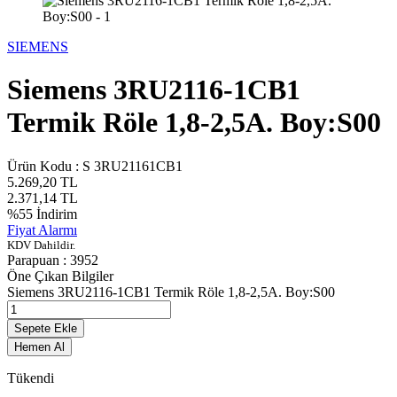
SIEMENS
Siemens 3RU2116-1CB1
Termik Röle 1,8-2,5A. Boy:S00
Ürün Kodu :
S 3RU21161CB1
5.269,20
TL
2.371,14
TL
%
55
İndirim
Fiyat Alarmı
KDV Dahildir.
Parapuan :
3952
Öne Çıkan Bilgiler
Siemens 3RU2116-1CB1 Termik Röle 1,8-2,5A. Boy:S00
Sepete Ekle
Hemen Al
Tükendi