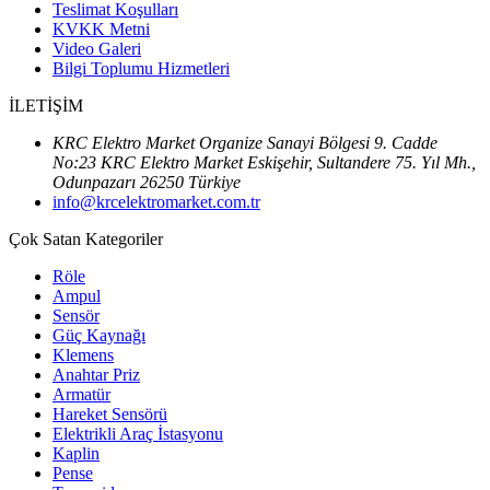
Teslimat Koşulları
KVKK Metni
Video Galeri
Bilgi Toplumu Hizmetleri
İLETİŞİM
KRC Elektro Market Organize Sanayi Bölgesi 9. Cadde
No:23 KRC Elektro Market Eskişehir, Sultandere 75. Yıl Mh.,
Odunpazarı 26250 Türkiye
info@krcelektromarket.com.tr
Çok Satan Kategoriler
Röle
Ampul
Sensör
Güç Kaynağı
Klemens
Anahtar Priz
Armatür
Hareket Sensörü
Elektrikli Araç İstasyonu
Kaplin
Pense