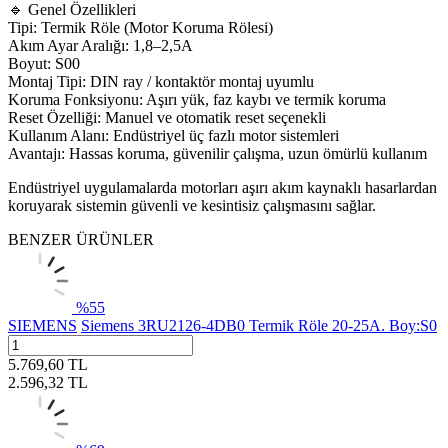
🔹 Genel Özellikleri
Tipi: Termik Röle (Motor Koruma Rölesi)
Akım Ayar Aralığı: 1,8–2,5A
Boyut: S00
Montaj Tipi: DIN ray / kontaktör montaj uyumlu
Koruma Fonksiyonu: Aşırı yük, faz kaybı ve termik koruma
Reset Özelliği: Manuel ve otomatik reset seçenekli
Kullanım Alanı: Endüstriyel üç fazlı motor sistemleri
Avantajı: Hassas koruma, güvenilir çalışma, uzun ömürlü kullanım
Endüstriyel uygulamalarda motorları aşırı akım kaynaklı hasarlardan
koruyarak sistemin güvenli ve kesintisiz çalışmasını sağlar.
BENZER ÜRÜNLER
%
55
SIEMENS
Siemens 3RU2126-4DB0 Termik Röle 20-25A. Boy:S0
5.769,60
TL
2.596,32
TL