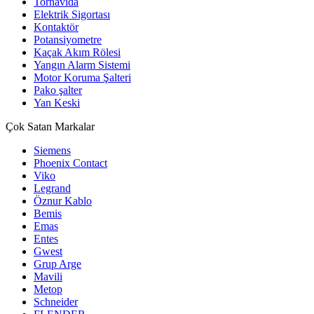
Tornavida
Elektrik Sigortası
Kontaktör
Potansiyometre
Kaçak Akım Rölesi
Yangın Alarm Sistemi
Motor Koruma Şalteri
Pako şalter
Yan Keski
Çok Satan Markalar
Siemens
Phoenix Contact
Viko
Legrand
Öznur Kablo
Bemis
Emas
Entes
Gwest
Grup Arge
Mavili
Metop
Schneider