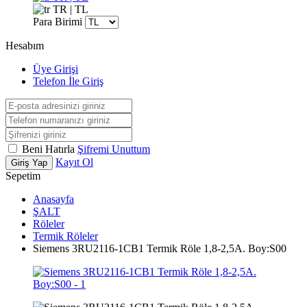
TR | TL
Para Birimi
Hesabım
Üye Girişi
Telefon İle Giriş
Beni Hatırla
Şifremi Unuttum
Kayıt Ol
Giriş Yap
Sepetim
Anasayfa
ŞALT
Röleler
Termik Röleler
Siemens 3RU2116-1CB1 Termik Röle 1,8-2,5A. Boy:S00