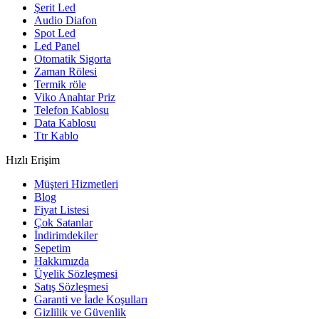
Şerit Led
Audio Diafon
Spot Led
Led Panel
Otomatik Sigorta
Zaman Rölesi
Termik röle
Viko Anahtar Priz
Telefon Kablosu
Data Kablosu
Ttr Kablo
Hızlı Erişim
Müşteri Hizmetleri
Blog
Fiyat Listesi
Çok Satanlar
İndirimdekiler
Sepetim
Hakkımızda
Üyelik Sözleşmesi
Satış Sözleşmesi
Garanti ve İade Koşulları
Gizlilik ve Güvenlik