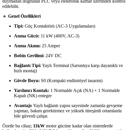
duymadan doğrudan PLC veya elektronik kartlar üzerinden kontrol
edilebilir.
🔹
Genel Özellikleri
Tipi:
Güç Kontaktörü (AC-3 Uygulamaları)
Anma Gücü:
11 kW (400V, AC-3)
Anma Akımı:
25 Amper
Bobin Gerilimi:
24V DC
Bağlantı Tipi:
Yaylı Terminal (Sarsıntıya karşı dayanıklı ve
hızlı montaj)
Gövde Boyu:
S0 (Kompakt endüstriyel tasarım)
Yardımcı Kontak:
1 Normalde Açık (NA) + 1 Normalde
Kapalı (NK) entegre
Avantajı:
Yaylı bağlantı yapısı sayesinde zamanla gevşeme
yapmaz, bakım gerektirmez ve yüksek titreşimli ortamlarda
bile güvenli çalışır.
Özetle bu cihaz;
11kW
motor gücüne kadar olan sistemlerde