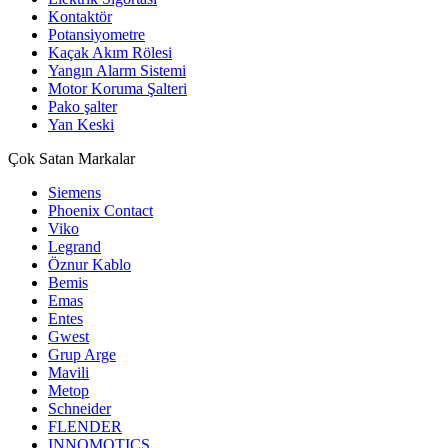
Kontaktör
Potansiyometre
Kaçak Akım Rölesi
Yangın Alarm Sistemi
Motor Koruma Şalteri
Pako şalter
Yan Keski
Çok Satan Markalar
Siemens
Phoenix Contact
Viko
Legrand
Öznur Kablo
Bemis
Emas
Entes
Gwest
Grup Arge
Mavili
Metop
Schneider
FLENDER
INNOMOTICS