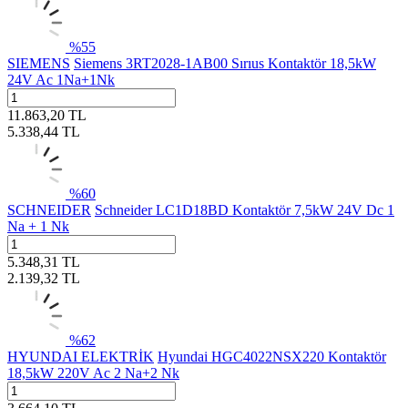
%
55
SIEMENS
Siemens 3RT2028-1AB00 Sırıus Kontaktör 18,5kW
24V Ac 1Na+1Nk
11.863,20
TL
5.338,44
TL
%
60
SCHNEIDER
Schneider LC1D18BD Kontaktör 7,5kW 24V Dc 1
Na + 1 Nk
5.348,31
TL
2.139,32
TL
%
62
HYUNDAI ELEKTRİK
Hyundai HGC4022NSX220 Kontaktör
18,5kW 220V Ac 2 Na+2 Nk