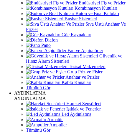
Endüstriyel Fiş ve Prizler
Kombinasyon Kutuları
Buton ve Buat Kutuları
Busbar Sistemleri
Sıva Üstü Anahtar Ve
Prizler
Güç Kaynakları
Diafon
Pano
Fan ve Aspiratörler
Güvenlik ve
Hırsız Alarm Sistemleri
Tesisat Malzemeleri
Grup Priz ve Fişler
Anahtar ve Prizler
Kablo Kanalları
Tümünü Gör
AYDINLATMA
AYDINLATMA
Hareket Sensörleri
Işıldak ve Fenerler
Led Aydınlatma
Armatür
Ampuller
Tümünü Gör