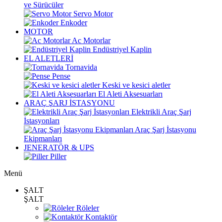
ve Sürücüler
Servo Motor
Enkoder
MOTOR
Ac Motorlar
Endüstriyel Kaplin
EL ALETLERİ
Tornavida
Pense
Keski ve kesici aletler
El Aleti Aksesuarları
ARAÇ ŞARJ İSTASYONU
Elektrikli Araç Şarj
İstasyonları
Araç Şarj İstasyonu
Ekipmanları
JENERATÖR & UPS
Piller
Menü
ŞALT
ŞALT
Röleler
Kontaktör