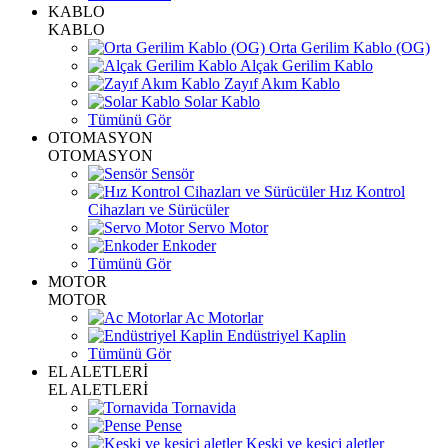
KABLO
KABLO
Orta Gerilim Kablo (OG)
Alçak Gerilim Kablo
Zayıf Akım Kablo
Solar Kablo
Tümünü Gör
OTOMASYON
OTOMASYON
Sensör
Hız Kontrol
Cihazları ve Sürücüler
Servo Motor
Enkoder
Tümünü Gör
MOTOR
MOTOR
Ac Motorlar
Endüstriyel Kaplin
Tümünü Gör
EL ALETLERİ
EL ALETLERİ
Tornavida
Pense
Keski ve kesici aletler