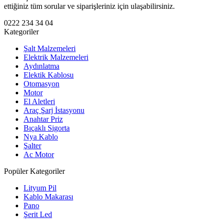
ettiğiniz tüm sorular ve siparişleriniz için ulaşabilirsiniz.
0222 234 34 04
Kategoriler
Şalt Malzemeleri
Elektrik Malzemeleri
Aydınlatma
Elektik Kablosu
Otomasyon
Motor
El Aletleri
Araç Şarj İstasyonu
Anahtar Priz
Bıçaklı Sigorta
Nya Kablo
Şalter
Ac Motor
Popüler Kategoriler
Lityum Pil
Kablo Makarası
Pano
Şerit Led