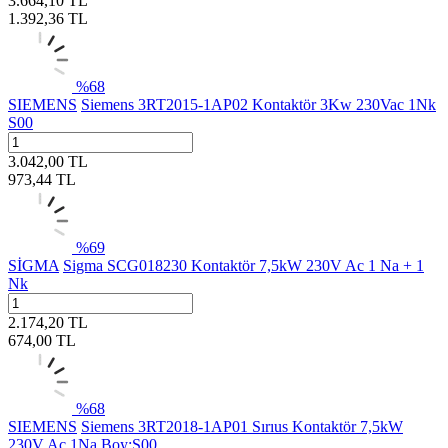
3.664,10
TL
1.392,36
TL
%
68
SIEMENS
Siemens 3RT2015-1AP02 Kontaktör 3Kw 230Vac 1Nk
S00
3.042,00
TL
973,44
TL
%
69
SİGMA
Sigma SCG018230 Kontaktör 7,5kW 230V Ac 1 Na + 1
Nk
2.174,20
TL
674,00
TL
%
68
SIEMENS
Siemens 3RT2018-1AP01 Sırıus Kontaktör 7,5kW
230V Ac 1Na Boy:S00