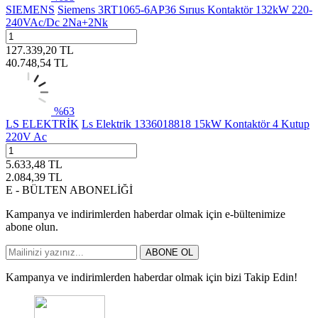
SIEMENS
Siemens 3RT1065-6AP36 Sırıus Kontaktör 132kW 220-
240VAc/Dc 2Na+2Nk
127.339,20
TL
40.748,54
TL
%
63
LS ELEKTRİK
Ls Elektrik 1336018818 15kW Kontaktör 4 Kutup
220V Ac
5.633,48
TL
2.084,39
TL
E - BÜLTEN ABONELİĞİ
Kampanya ve indirimlerden haberdar olmak için e-bültenimize
abone olun.
ABONE OL
Kampanya ve indirimlerden haberdar olmak için bizi Takip Edin!