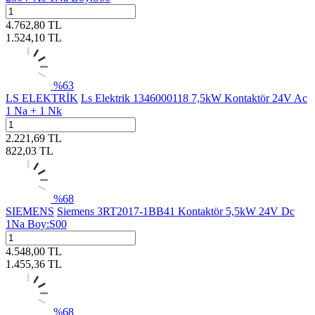
4.762,80
TL
1.524,10
TL
%
63
LS ELEKTRİK
Ls Elektrik 1346000118 7,5kW Kontaktör 24V Ac
1 Na + 1 Nk
2.221,69
TL
822,03
TL
%
68
SIEMENS
Siemens 3RT2017-1BB41 Kontaktör 5,5kW 24V Dc
1Na Boy:S00
4.548,00
TL
1.455,36
TL
%
68