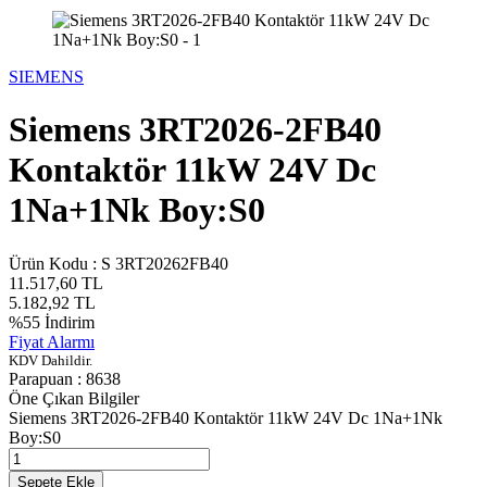
SIEMENS
Siemens 3RT2026-2FB40
Kontaktör 11kW 24V Dc
1Na+1Nk Boy:S0
Ürün Kodu :
S 3RT20262FB40
11.517,60
TL
5.182,92
TL
%
55
İndirim
Fiyat Alarmı
KDV Dahildir.
Parapuan :
8638
Öne Çıkan Bilgiler
Siemens 3RT2026-2FB40 Kontaktör 11kW 24V Dc 1Na+1Nk
Boy:S0
Sepete Ekle