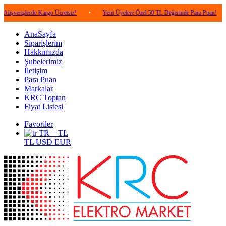
lerde Kargo Ücretsiz!
•
Yeni Üyelere Özel 50 TL Değerinde Para Puan!
•
5.0
AnaSayfa
Siparişlerim
Hakkımızda
Şubelerimiz
İletişim
Para Puan
Markalar
KRC Toptan
Fiyat Listesi
Favoriler
TR − TL
TL
USD
EUR