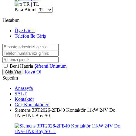
TR | TL
Para Birimi
Hesabım
Üye Girişi
Telefon İle Giriş
Beni Hatırla
Şifremi Unuttum
Kayıt Ol
Giriş Yap
Sepetim
Anasayfa
ŞALT
Kontaktör
Güç Kontaktörleri
Siemens 3RT2026-2FB40 Kontaktör 11kW 24V Dc
1Na+1Nk Boy:S0