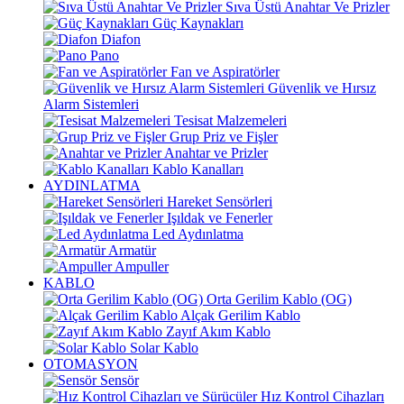
Sıva Üstü Anahtar Ve Prizler
Güç Kaynakları
Diafon
Pano
Fan ve Aspiratörler
Güvenlik ve Hırsız
Alarm Sistemleri
Tesisat Malzemeleri
Grup Priz ve Fişler
Anahtar ve Prizler
Kablo Kanalları
AYDINLATMA
Hareket Sensörleri
Işıldak ve Fenerler
Led Aydınlatma
Armatür
Ampuller
KABLO
Orta Gerilim Kablo (OG)
Alçak Gerilim Kablo
Zayıf Akım Kablo
Solar Kablo
OTOMASYON
Sensör
Hız Kontrol Cihazları