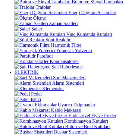
Buton ve Sinyal Lambaları
Trafolar
Enerji Dağıtım Sistemleri
Ölçme
Zaman Saatleri
Şalter
Vinç Kumanda Kutuları
Şönt Reaktör
Harmonik Filtre
Yumuşak Yolverici
Parafudr
Kondansatörler
Şalt Haberleşme
ELEKTRİK
Sarf Malzemeleri
Alarm Sistemleri
Klemensler
Pedal
Isıtıcı
Uyarıcı Ekipmanlar
Kablo Makarası
Endüstriyel Fiş ve Prizler
Kombinasyon Kutuları
Buton ve Buat Kutuları
Busbar Sistemleri