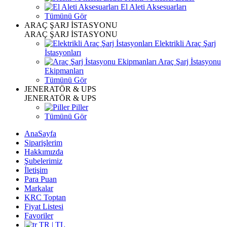
El Aleti Aksesuarları
Tümünü Gör
ARAÇ ŞARJ İSTASYONU
ARAÇ ŞARJ İSTASYONU
Elektrikli Araç Şarj
İstasyonları
Araç Şarj İstasyonu
Ekipmanları
Tümünü Gör
JENERATÖR & UPS
JENERATÖR & UPS
Piller
Tümünü Gör
AnaSayfa
Siparişlerim
Hakkımızda
Şubelerimiz
İletişim
Para Puan
Markalar
KRC Toptan
Fiyat Listesi
Favoriler
TR | TL