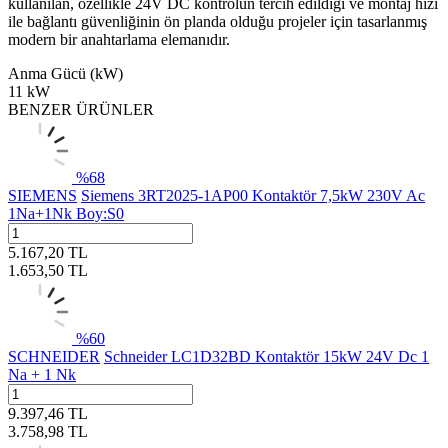
kullanılan, özellikle 24V DC kontrolün tercih edildiği ve montaj hızı
ile bağlantı güvenliğinin ön planda olduğu projeler için tasarlanmış
modern bir anahtarlama elemanıdır.
Anma Gücü (kW)
11 kW
BENZER ÜRÜNLER
%
68
SIEMENS
Siemens 3RT2025-1AP00 Kontaktör 7,5kW 230V Ac
1Na+1Nk Boy:S0
5.167,20
TL
1.653,50
TL
%
60
SCHNEIDER
Schneider LC1D32BD Kontaktör 15kW 24V Dc 1
Na + 1 Nk
9.397,46
TL
3.758,98
TL