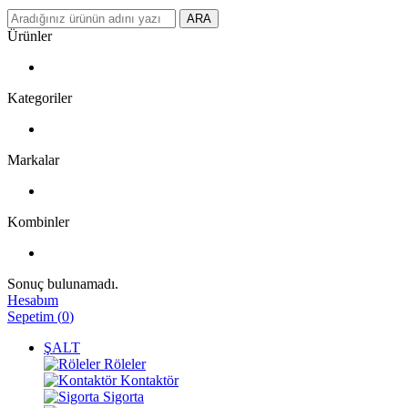
ARA
Ürünler
Kategoriler
Markalar
Kombinler
Sonuç bulunamadı.
Hesabım
Sepetim
(
0
)
ŞALT
Röleler
Kontaktör
Sigorta