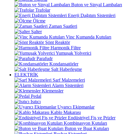
Buton ve Sinyal Lambaları
Trafolar
Enerji Dağıtım Sistemleri
Ölçme
Zaman Saatleri
Şalter
Vinç Kumanda Kutuları
Şönt Reaktör
Harmonik Filtre
Yumuşak Yolverici
Parafudr
Kondansatörler
Şalt Haberleşme
ELEKTRİK
Sarf Malzemeleri
Alarm Sistemleri
Klemensler
Pedal
Isıtıcı
Uyarıcı Ekipmanlar
Kablo Makarası
Endüstriyel Fiş ve Prizler
Kombinasyon Kutuları
Buton ve Buat Kutuları
Busbar Sistemleri