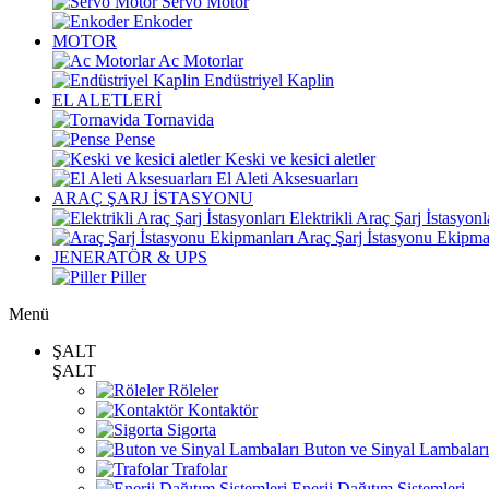
Servo Motor
Enkoder
MOTOR
Ac Motorlar
Endüstriyel Kaplin
EL ALETLERİ
Tornavida
Pense
Keski ve kesici aletler
El Aleti Aksesuarları
ARAÇ ŞARJ İSTASYONU
Elektrikli Araç Şarj İstasyonl
Araç Şarj İstasyonu Ekipma
JENERATÖR & UPS
Piller
Menü
ŞALT
ŞALT
Röleler
Kontaktör
Sigorta
Buton ve Sinyal Lambaları
Trafolar
Enerji Dağıtım Sistemleri