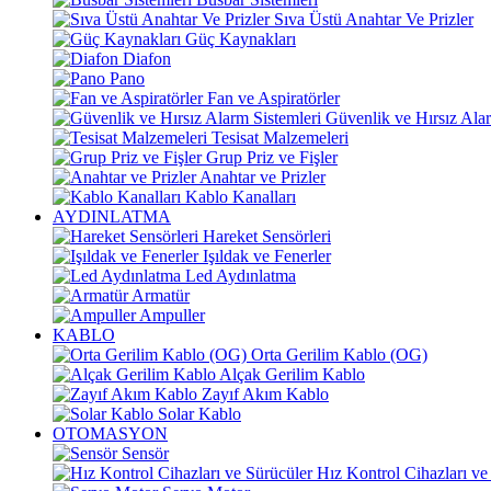
Sıva Üstü Anahtar Ve Prizler
Güç Kaynakları
Diafon
Pano
Fan ve Aspiratörler
Güvenlik ve Hırsız Alar
Tesisat Malzemeleri
Grup Priz ve Fişler
Anahtar ve Prizler
Kablo Kanalları
AYDINLATMA
Hareket Sensörleri
Işıldak ve Fenerler
Led Aydınlatma
Armatür
Ampuller
KABLO
Orta Gerilim Kablo (OG)
Alçak Gerilim Kablo
Zayıf Akım Kablo
Solar Kablo
OTOMASYON
Sensör
Hız Kontrol Cihazları ve