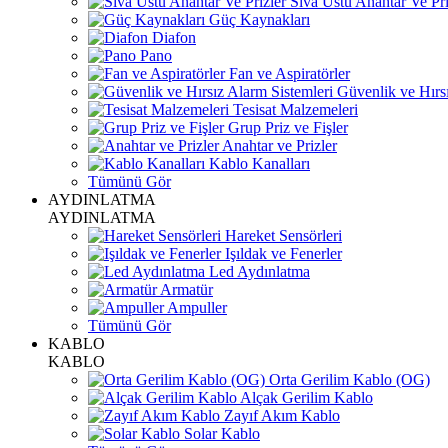
Sıva Üstü Anahtar Ve Pri
Güç Kaynakları
Diafon
Pano
Fan ve Aspiratörler
Güvenlik ve Hırsı
Tesisat Malzemeleri
Grup Priz ve Fişler
Anahtar ve Prizler
Kablo Kanalları
Tümünü Gör
AYDINLATMA
AYDINLATMA
Hareket Sensörleri
Işıldak ve Fenerler
Led Aydınlatma
Armatür
Ampuller
Tümünü Gör
KABLO
KABLO
Orta Gerilim Kablo (OG)
Alçak Gerilim Kablo
Zayıf Akım Kablo
Solar Kablo