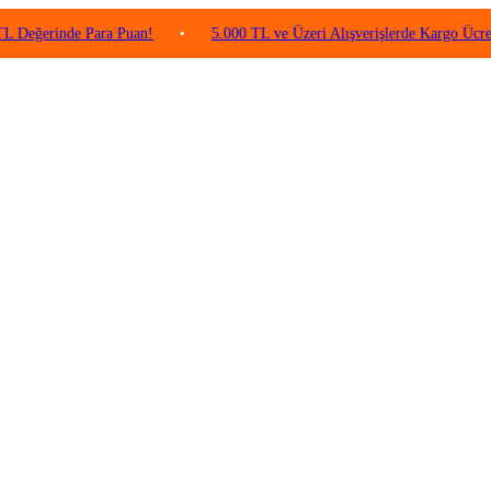
inde Para Puan!
•
5.000 TL ve Üzeri Alışverişlerde Kargo Ücretsiz!