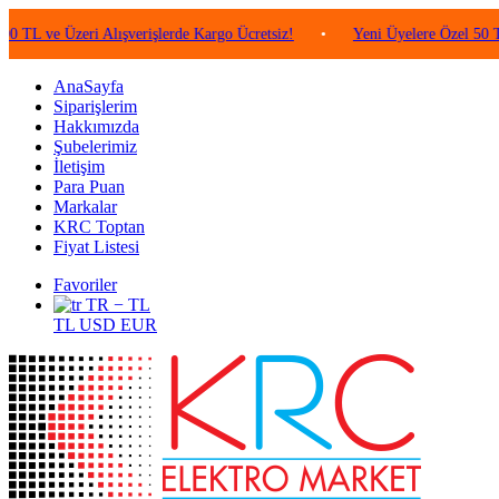
 Üzeri Alışverişlerde Kargo Ücretsiz!
•
Yeni Üyelere Özel 50 TL Değer
AnaSayfa
Siparişlerim
Hakkımızda
Şubelerimiz
İletişim
Para Puan
Markalar
KRC Toptan
Fiyat Listesi
Favoriler
TR − TL
TL
USD
EUR