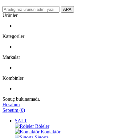
ARA
Ürünler
Kategoriler
Markalar
Kombinler
Sonuç bulunamadı.
Hesabım
Sepetim
(
0
)
ŞALT
Röleler
Kontaktör
Sigorta