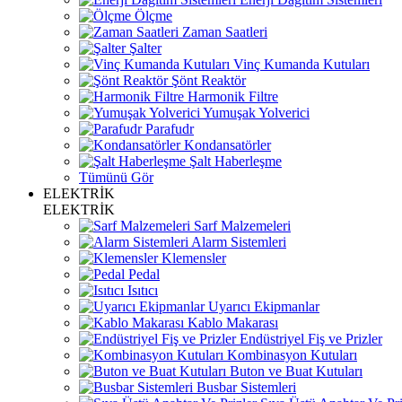
Ölçme
Zaman Saatleri
Şalter
Vinç Kumanda Kutuları
Şönt Reaktör
Harmonik Filtre
Yumuşak Yolverici
Parafudr
Kondansatörler
Şalt Haberleşme
Tümünü Gör
ELEKTRİK
ELEKTRİK
Sarf Malzemeleri
Alarm Sistemleri
Klemensler
Pedal
Isıtıcı
Uyarıcı Ekipmanlar
Kablo Makarası
Endüstriyel Fiş ve Prizler
Kombinasyon Kutuları
Buton ve Buat Kutuları
Busbar Sistemleri