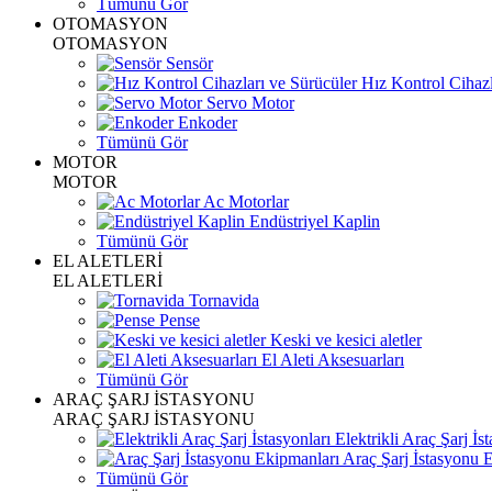
Tümünü Gör
OTOMASYON
OTOMASYON
Sensör
Hız Kontrol Cihazl
Servo Motor
Enkoder
Tümünü Gör
MOTOR
MOTOR
Ac Motorlar
Endüstriyel Kaplin
Tümünü Gör
EL ALETLERİ
EL ALETLERİ
Tornavida
Pense
Keski ve kesici aletler
El Aleti Aksesuarları
Tümünü Gör
ARAÇ ŞARJ İSTASYONU
ARAÇ ŞARJ İSTASYONU
Elektrikli Araç Şarj İst
Araç Şarj İstasyonu 
Tümünü Gör