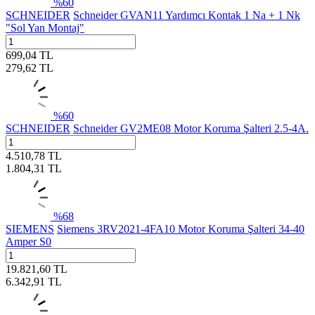
%
60
SCHNEIDER
Schneider GVAN11 Yardımcı Kontak 1 Na + 1 Nk
"Sol Yan Montaj"
699,04
TL
279,62
TL
%
60
SCHNEIDER
Schneider GV2ME08 Motor Koruma Şalteri 2.5-4A.
4.510,78
TL
1.804,31
TL
%
68
SIEMENS
Siemens 3RV2021-4FA10 Motor Koruma Şalteri 34-40
Amper S0
19.821,60
TL
6.342,91
TL