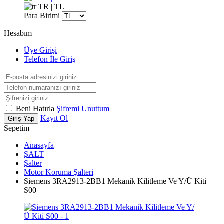
TR | TL
Para Birimi
Hesabım
Üye Girişi
Telefon İle Giriş
Beni Hatırla
Şifremi Unuttum
Kayıt Ol
Giriş Yap
Sepetim
Anasayfa
ŞALT
Şalter
Motor Koruma Şalteri
Siemens 3RA2913-2BB1 Mekanik Kilitleme Ve Y/Ü Kiti
S00