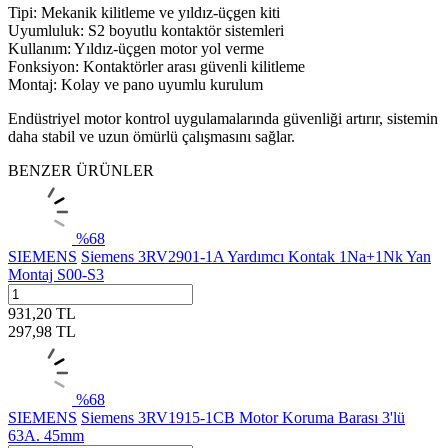
Tipi: Mekanik kilitleme ve yıldız-üçgen kiti
Uyumluluk: S2 boyutlu kontaktör sistemleri
Kullanım: Yıldız-üçgen motor yol verme
Fonksiyon: Kontaktörler arası güvenli kilitleme
Montaj: Kolay ve pano uyumlu kurulum
Endüstriyel motor kontrol uygulamalarında güvenliği artırır, sistemin
daha stabil ve uzun ömürlü çalışmasını sağlar.
BENZER ÜRÜNLER
%
68
SIEMENS
Siemens 3RV2901-1A Yardımcı Kontak 1Na+1Nk Yan
Montaj S00-S3
931,20
TL
297,98
TL
%
68
SIEMENS
Siemens 3RV1915-1CB Motor Koruma Barası 3'lü
63A. 45mm