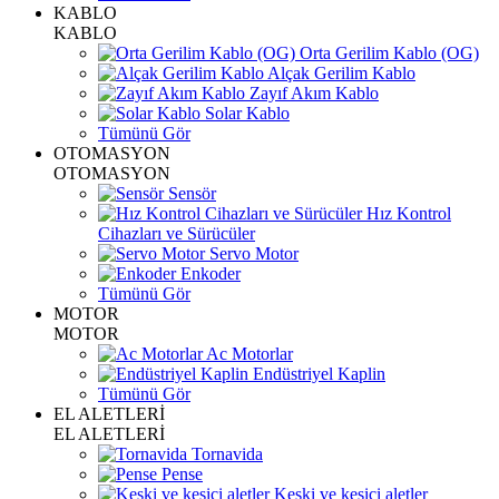
KABLO
KABLO
Orta Gerilim Kablo (OG)
Alçak Gerilim Kablo
Zayıf Akım Kablo
Solar Kablo
Tümünü Gör
OTOMASYON
OTOMASYON
Sensör
Hız Kontrol
Cihazları ve Sürücüler
Servo Motor
Enkoder
Tümünü Gör
MOTOR
MOTOR
Ac Motorlar
Endüstriyel Kaplin
Tümünü Gör
EL ALETLERİ
EL ALETLERİ
Tornavida
Pense
Keski ve kesici aletler