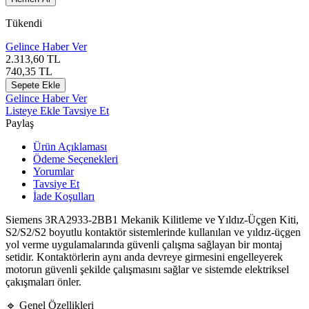
Tükendi
Gelince Haber Ver
2.313,60
TL
740,35
TL
Sepete Ekle
Gelince Haber Ver
Listeye Ekle
Tavsiye Et
Paylaş
Ürün Açıklaması
Ödeme Seçenekleri
Yorumlar
Tavsiye Et
İade Koşulları
Siemens
3RA2933-2BB1 Mekanik Kilitleme ve Yıldız-Üçgen Kiti,
S2/S2/S2 boyutlu kontaktör sistemlerinde kullanılan ve yıldız-üçgen
yol verme uygulamalarında güvenli çalışma sağlayan bir montaj
setidir. Kontaktörlerin aynı anda devreye girmesini engelleyerek
motorun güvenli şekilde çalışmasını sağlar ve sistemde elektriksel
çakışmaları önler.
🔹 Genel Özellikleri