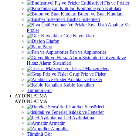
Endüstriyel Fiş ve Prizler
Kombinasyon Kutuları
Buton ve Buat Kutuları
Busbar Sistemleri
Sıva Üstü Anahtar Ve
Prizler
Güç Kaynakları
Diafon
Pano
Fan ve Aspiratörler
Güvenlik ve
Hırsız Alarm Sistemleri
Tesisat Malzemeleri
Grup Priz ve Fişler
Anahtar ve Prizler
Kablo Kanalları
Tümünü Gör
AYDINLATMA
AYDINLATMA
Hareket Sensörleri
Işıldak ve Fenerler
Led Aydınlatma
Armatür
Ampuller
Tümünü Gör