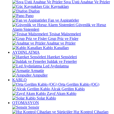
Sıva Üstü Anahtar Ve Prizler
Güç Kaynakları
Diafon
Pano
Fan ve Aspiratörler
Güvenlik ve Hırsız
Alarm Sistemleri
Tesisat Malzemeleri
Grup Priz ve Fişler
Anahtar ve Prizler
Kablo Kanalları
AYDINLATMA
Hareket Sensörleri
Işıldak ve Fenerler
Led Aydınlatma
Armatür
Ampuller
KABLO
Orta Gerilim Kablo (OG)
Alçak Gerilim Kablo
Zayıf Akım Kablo
Solar Kablo
OTOMASYON
Sensör
Hız Kontrol Cihazları