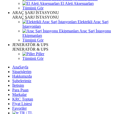
El Aleti Aksesuarları
Tümünü Gör
ARAÇ ŞARJ İSTASYONU
ARAÇ ŞARJ İSTASYONU
Elektrikli Araç Şarj
İstasyonları
Araç Şarj İstasyonu
Ekipmanları
Tümünü Gör
JENERATÖR & UPS
JENERATÖR & UPS
Piller
Tümünü Gör
AnaSayfa
Siparişlerim
Hakkımızda
Şubelerimiz
İletişim
Para Puan
Markalar
KRC Toptan
Fiyat Listesi
Favoriler
TR | TL