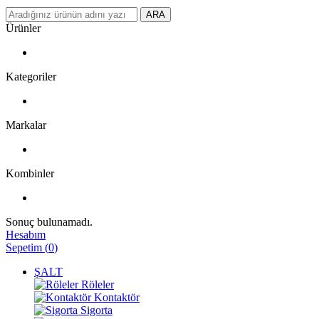
ARA
Ürünler
Kategoriler
Markalar
Kombinler
Sonuç bulunamadı.
Hesabım
Sepetim
(
0
)
ŞALT
Röleler
Kontaktör
Sigorta