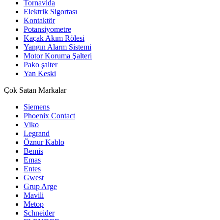
Tornavida
Elektrik Sigortası
Kontaktör
Potansiyometre
Kaçak Akım Rölesi
Yangın Alarm Sistemi
Motor Koruma Şalteri
Pako şalter
Yan Keski
Çok Satan Markalar
Siemens
Phoenix Contact
Viko
Legrand
Öznur Kablo
Bemis
Emas
Entes
Gwest
Grup Arge
Mavili
Metop
Schneider