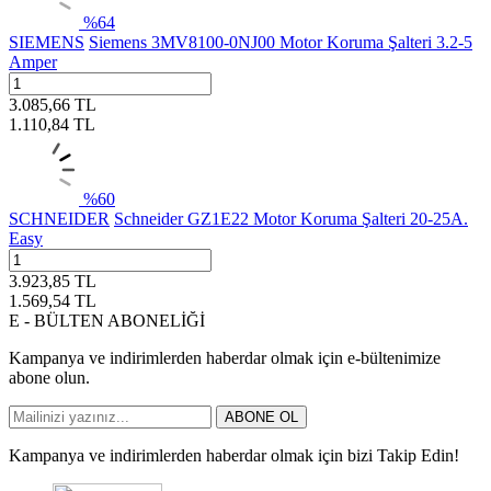
%
64
SIEMENS
Siemens 3MV8100-0NJ00 Motor Koruma Şalteri 3.2-5
Amper
3.085,66
TL
1.110,84
TL
%
60
SCHNEIDER
Schneider GZ1E22 Motor Koruma Şalteri 20-25A.
Easy
3.923,85
TL
1.569,54
TL
E - BÜLTEN ABONELİĞİ
Kampanya ve indirimlerden haberdar olmak için e-bültenimize
abone olun.
ABONE OL
Kampanya ve indirimlerden haberdar olmak için bizi Takip Edin!