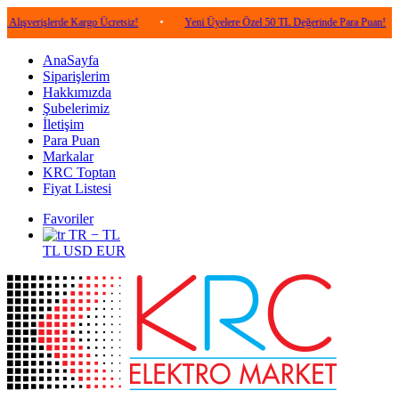
şlerde Kargo Ücretsiz!
•
Yeni Üyelere Özel 50 TL Değerinde Para Puan!
•
5.
AnaSayfa
Siparişlerim
Hakkımızda
Şubelerimiz
İletişim
Para Puan
Markalar
KRC Toptan
Fiyat Listesi
Favoriler
TR − TL
TL
USD
EUR