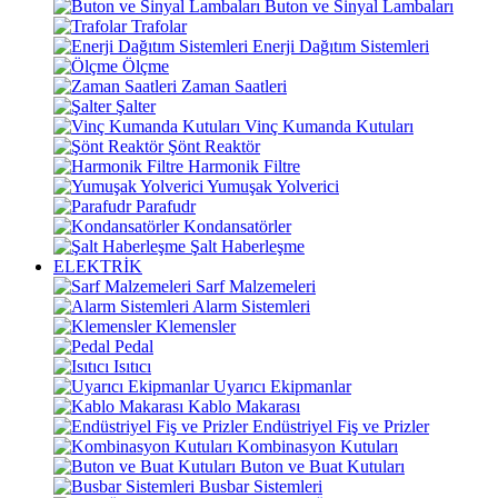
Buton ve Sinyal Lambaları
Trafolar
Enerji Dağıtım Sistemleri
Ölçme
Zaman Saatleri
Şalter
Vinç Kumanda Kutuları
Şönt Reaktör
Harmonik Filtre
Yumuşak Yolverici
Parafudr
Kondansatörler
Şalt Haberleşme
ELEKTRİK
Sarf Malzemeleri
Alarm Sistemleri
Klemensler
Pedal
Isıtıcı
Uyarıcı Ekipmanlar
Kablo Makarası
Endüstriyel Fiş ve Prizler
Kombinasyon Kutuları
Buton ve Buat Kutuları
Busbar Sistemleri