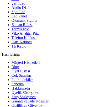
Şerit Led
Audio Diafon
Spot Led
Led Panel
Otomatik Sigorta
Zaman Rölesi
Termik röle
Viko Anahtar Priz
Telefon Kablosu
Data Kablosu
Ttr Kablo
Hızlı Erişim
Müşteri Hizmetleri
Blog
Fiyat Listesi
Çok Satanlar
İndirimdekiler
Sepetim
Hakkımızda
Üyelik Sözleşmesi
Satış Sözleşmesi
Garanti ve İade Koşulları
Gizlilik ve Güvenlik