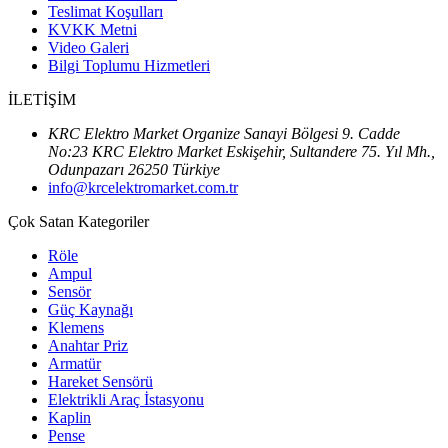
Teslimat Koşulları
KVKK Metni
Video Galeri
Bilgi Toplumu Hizmetleri
İLETİŞİM
KRC Elektro Market Organize Sanayi Bölgesi 9. Cadde
No:23 KRC Elektro Market Eskişehir, Sultandere 75. Yıl Mh.,
Odunpazarı 26250 Türkiye
info@krcelektromarket.com.tr
Çok Satan Kategoriler
Röle
Ampul
Sensör
Güç Kaynağı
Klemens
Anahtar Priz
Armatür
Hareket Sensörü
Elektrikli Araç İstasyonu
Kaplin
Pense