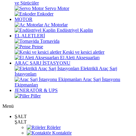
ve Sürücüler
Servo Motor
Enkoder
MOTOR
Ac Motorlar
Endüstriyel Kaplin
EL ALETLERİ
Tornavida
Pense
Keski ve kesici aletler
El Aleti Aksesuarları
ARAÇ ŞARJ İSTASYONU
Elektrikli Araç Şarj
İstasyonları
Araç Şarj İstasyonu
Ekipmanları
JENERATÖR & UPS
Piller
Menü
ŞALT
ŞALT
Röleler
Kontaktör