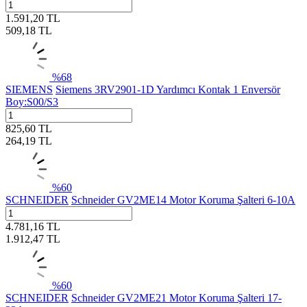
1.591,20
TL
509,18
TL
%
68
SIEMENS
Siemens 3RV2901-1D Yardımcı Kontak 1 Enversör
Boy:S00/S3
825,60
TL
264,19
TL
%
60
SCHNEIDER
Schneider GV2ME14 Motor Koruma Şalteri 6-10A
4.781,16
TL
1.912,47
TL
%
60
SCHNEIDER
Schneider GV2ME21 Motor Koruma Şalteri 17-