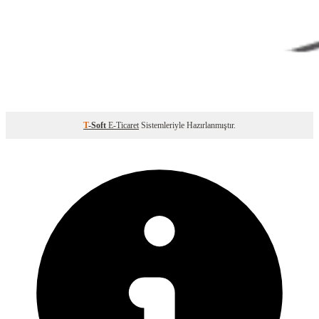
T
-Soft
E-Ticaret
Sistemleriyle Hazırlanmıştır.