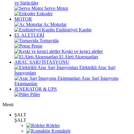
ve Sürücüler
Servo Motor
Enkoder
MOTOR
Ac Motorlar
Endüstriyel Kaplin
EL ALETLERİ
Tornavida
Pense
Keski ve kesici aletler
El Aleti Aksesuarları
ARAÇ ŞARJ İSTASYONU
Elektrikli Araç Şarj
İstasyonları
Araç Şarj İstasyonu
Ekipmanları
JENERATÖR & UPS
Piller
Menü
ŞALT
ŞALT
Röleler
Kontaktör