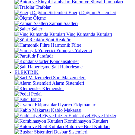
Buton ve Sinyal Lambaları
Trafolar
Enerji Dağıtım Sistemleri
Ölçme
Zaman Saatleri
Şalter
Vinç Kumanda Kutuları
Şönt Reaktör
Harmonik Filtre
Yumuşak Yolverici
Parafudr
Kondansatörler
Şalt Haberleşme
ELEKTRİK
Sarf Malzemeleri
Alarm Sistemleri
Klemensler
Pedal
Isıtıcı
Uyarıcı Ekipmanlar
Kablo Makarası
Endüstriyel Fiş ve Prizler
Kombinasyon Kutuları
Buton ve Buat Kutuları
Busbar Sistemleri