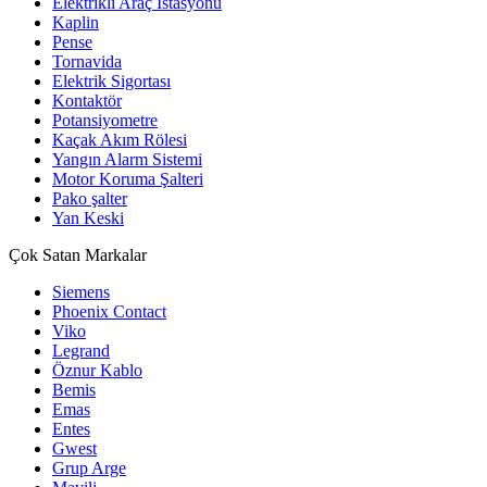
Elektrikli Araç İstasyonu
Kaplin
Pense
Tornavida
Elektrik Sigortası
Kontaktör
Potansiyometre
Kaçak Akım Rölesi
Yangın Alarm Sistemi
Motor Koruma Şalteri
Pako şalter
Yan Keski
Çok Satan Markalar
Siemens
Phoenix Contact
Viko
Legrand
Öznur Kablo
Bemis
Emas
Entes
Gwest
Grup Arge