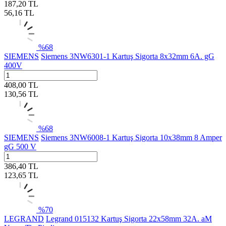
187,20
TL
56,16
TL
%
68
SIEMENS
Siemens 3NW6301-1 Kartuş Sigorta 8x32mm 6A. gG
400V
408,00
TL
130,56
TL
%
68
SIEMENS
Siemens 3NW6008-1 Kartuş Sigorta 10x38mm 8 Amper
gG 500 V
386,40
TL
123,65
TL
%
70
LEGRAND
Legrand 015132 Kartuş Sigorta 22x58mm 32A. aM