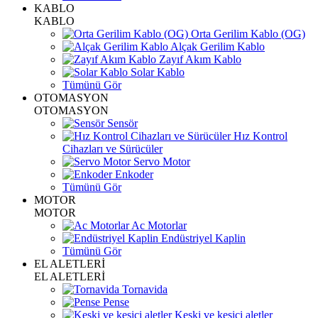
KABLO
KABLO
Orta Gerilim Kablo (OG)
Alçak Gerilim Kablo
Zayıf Akım Kablo
Solar Kablo
Tümünü Gör
OTOMASYON
OTOMASYON
Sensör
Hız Kontrol
Cihazları ve Sürücüler
Servo Motor
Enkoder
Tümünü Gör
MOTOR
MOTOR
Ac Motorlar
Endüstriyel Kaplin
Tümünü Gör
EL ALETLERİ
EL ALETLERİ
Tornavida
Pense
Keski ve kesici aletler