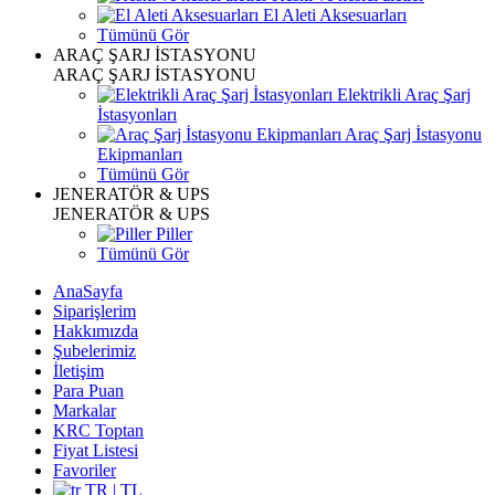
El Aleti Aksesuarları
Tümünü Gör
ARAÇ ŞARJ İSTASYONU
ARAÇ ŞARJ İSTASYONU
Elektrikli Araç Şarj
İstasyonları
Araç Şarj İstasyonu
Ekipmanları
Tümünü Gör
JENERATÖR & UPS
JENERATÖR & UPS
Piller
Tümünü Gör
AnaSayfa
Siparişlerim
Hakkımızda
Şubelerimiz
İletişim
Para Puan
Markalar
KRC Toptan
Fiyat Listesi
Favoriler
TR | TL