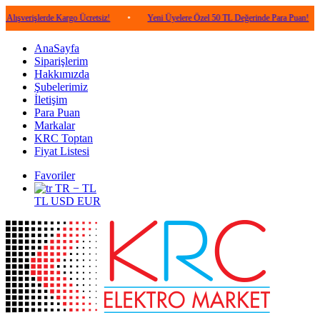
lerde Kargo Ücretsiz!
•
Yeni Üyelere Özel 50 TL Değerinde Para Puan!
•
5.0
AnaSayfa
Siparişlerim
Hakkımızda
Şubelerimiz
İletişim
Para Puan
Markalar
KRC Toptan
Fiyat Listesi
Favoriler
TR − TL
TL
USD
EUR