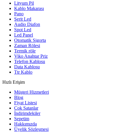
Lityum Pil
Kablo Makarası
Pano
Şerit Led
Audio Diafon
Spot Led
Led Panel
Otomatik Sigorta
Zaman Rölesi
Termik röle
Viko Anahtar Priz
Telefon Kablosu
Data Kablosu
Ttr Kablo
Hızlı Erişim
Müşteri Hizmetleri
Blog
Fiyat Listesi
Çok Satanlar
İndirimdekiler
Sepetim
Hakkımızda
Üyelik Sözleşmesi