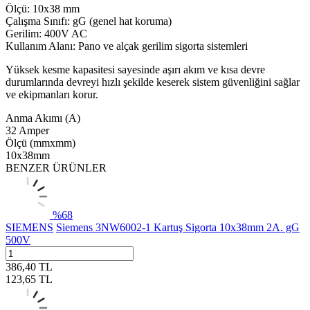
Ölçü: 10x38 mm
Çalışma Sınıfı: gG (genel hat koruma)
Gerilim: 400V AC
Kullanım Alanı: Pano ve alçak gerilim sigorta sistemleri
Yüksek kesme kapasitesi sayesinde aşırı akım ve kısa devre
durumlarında devreyi hızlı şekilde keserek sistem güvenliğini sağlar
ve ekipmanları korur.
Anma Akımı (A)
32 Amper
Ölçü (mmxmm)
10x38mm
BENZER ÜRÜNLER
%
68
SIEMENS
Siemens 3NW6002-1 Kartuş Sigorta 10x38mm 2A. gG
500V
386,40
TL
123,65
TL