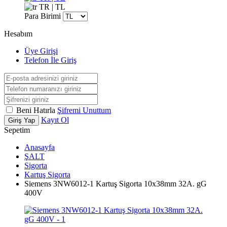
TR | TL
Para Birimi
Hesabım
Üye Girişi
Telefon İle Giriş
Beni Hatırla
Şifremi Unuttum
Kayıt Ol
Giriş Yap
Sepetim
Anasayfa
ŞALT
Sigorta
Kartuş Sigorta
Siemens 3NW6012-1 Kartuş Sigorta 10x38mm 32A. gG
400V