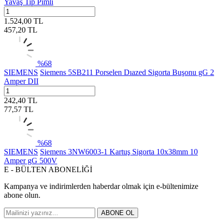
Yavaş Tip Pimli
1.524,00
TL
457,20
TL
%
68
SIEMENS
Siemens 5SB211 Porselen Dıazed Sigorta Buşonu gG 2
Amper DII
242,40
TL
77,57
TL
%
68
SIEMENS
Siemens 3NW6003-1 Kartuş Sigorta 10x38mm 10
Amper gG 500V
E - BÜLTEN ABONELİĞİ
Kampanya ve indirimlerden haberdar olmak için e-bültenimize
abone olun.
ABONE OL