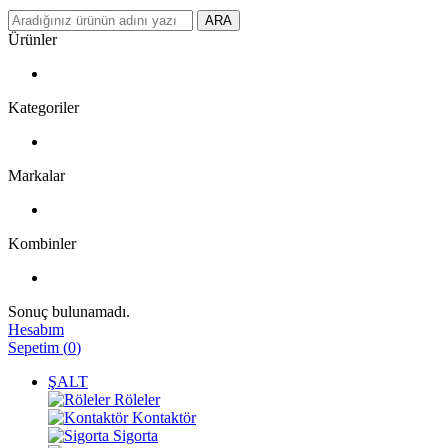
ARA
Ürünler
Kategoriler
Markalar
Kombinler
Sonuç bulunamadı.
Hesabım
Sepetim
(
0
)
ŞALT
Röleler
Kontaktör
Sigorta