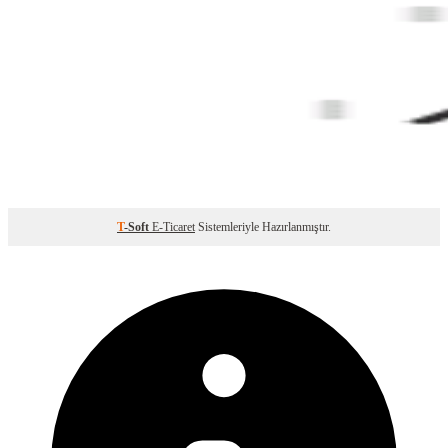
T
-Soft
E-Ticaret
Sistemleriyle Hazırlanmıştır.