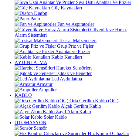
Sıva Üstü Anahtar Ve Prizler
Güç Kaynakları
Diafon
Pano
Fan ve Aspiratörler
Güvenlik ve Hırsız
Alarm Sistemleri
Tesisat Malzemeleri
Grup Priz ve Fişler
Anahtar ve Prizler
Kablo Kanalları
AYDINLATMA
Hareket Sensörleri
Işıldak ve Fenerler
Led Aydınlatma
Armatür
Ampuller
KABLO
Orta Gerilim Kablo (OG)
Alçak Gerilim Kablo
Zayıf Akım Kablo
Solar Kablo
OTOMASYON
Sensör
Hız Kontrol Cihazları