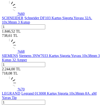
%
60
SCHNEIDER
Schneider DF103 Kartuş Sigorta Yuvası 32A.
10x38mm 3 Kutup
1.846,52
TL
738,61
TL
%
68
SIEMENS
Siemens 3NW7033 Kartuş Sigorta Yuvası 10x38mm 3
Kutup 32 Amper
2.244,00
TL
718,08
TL
%
70
LEGRAND
Legrand 013008 Kartuş Sigorta 10x38mm 8A. aM
Yavaş Tip