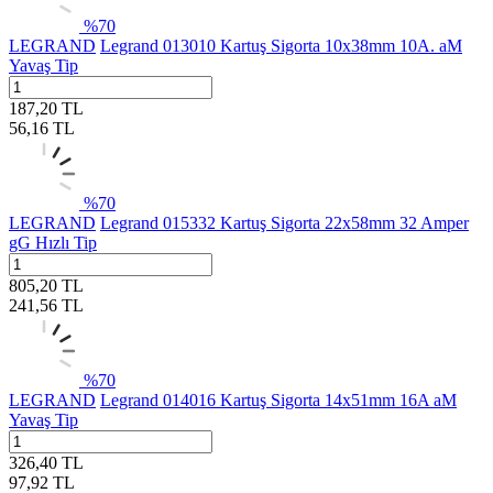
%
70
LEGRAND
Legrand 013010 Kartuş Sigorta 10x38mm 10A. aM
Yavaş Tip
187,20
TL
56,16
TL
%
70
LEGRAND
Legrand 015332 Kartuş Sigorta 22x58mm 32 Amper
gG Hızlı Tip
805,20
TL
241,56
TL
%
70
LEGRAND
Legrand 014016 Kartuş Sigorta 14x51mm 16A aM
Yavaş Tip
326,40
TL
97,92
TL