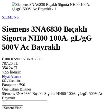
SIEMENS
Siemens 3NA6830 Bıçaklı
Sigorta NH00 100A. gL/gG
500V Ac Bayraklı
Ürün Kodu :
S 3NA6830
787,20
TL
354,24
TL
%
55
İndirim
Fiyat Alarmı
KDV Dahildir.
Parapuan :
590
Öne Çıkan Bilgiler
Siemens 3NA6830 Bıçaklı Sigorta NH00 100A. gL/gG 500V Ac
Bayraklı
Sepete Ekle