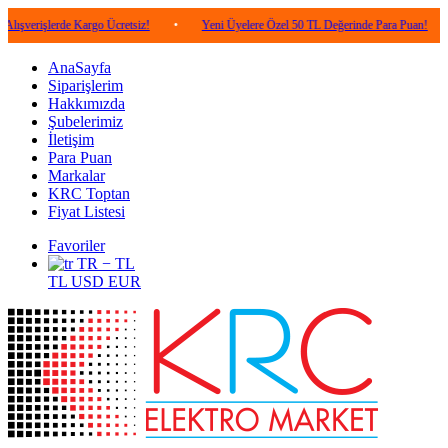
erde Kargo Ücretsiz!
•
Yeni Üyelere Özel 50 TL Değerinde Para Puan!
•
5.00
AnaSayfa
Siparişlerim
Hakkımızda
Şubelerimiz
İletişim
Para Puan
Markalar
KRC Toptan
Fiyat Listesi
Favoriler
TR − TL
TL
USD
EUR