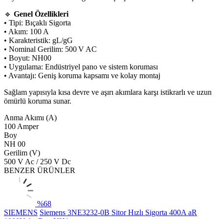
🔹
Genel Özellikleri
• Tipi: Bıçaklı Sigorta
• Akım: 100 A
• Karakteristik: gL/gG
• Nominal Gerilim: 500 V AC
• Boyut: NH00
• Uygulama: Endüstriyel pano ve sistem koruması
• Avantajı: Geniş koruma kapsamı ve kolay montaj
Sağlam yapısıyla kısa devre ve aşırı akımlara karşı istikrarlı ve uzun
ömürlü koruma sunar.
Anma Akımı (A)
100 Amper
Boy
NH 00
Gerilim (V)
500 V Ac / 250 V Dc
BENZER ÜRÜNLER
%
68
SIEMENS
Siemens 3NE3232-0B Sitor Hızlı Sigorta 400A aR