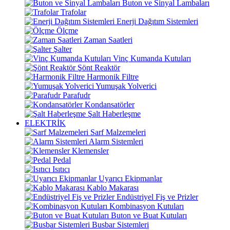
Buton ve Sinyal Lambaları
Trafolar
Enerji Dağıtım Sistemleri
Ölçme
Zaman Saatleri
Şalter
Vinç Kumanda Kutuları
Şönt Reaktör
Harmonik Filtre
Yumuşak Yolverici
Parafudr
Kondansatörler
Şalt Haberleşme
ELEKTRİK
Sarf Malzemeleri
Alarm Sistemleri
Klemensler
Pedal
Isıtıcı
Uyarıcı Ekipmanlar
Kablo Makarası
Endüstriyel Fiş ve Prizler
Kombinasyon Kutuları
Buton ve Buat Kutuları
Busbar Sistemleri