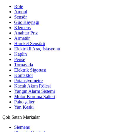
Röle
Ampul
Sensör
Güç Kaynağı
Klemens
Anahtar Priz
Armatür
Hareket Sensörü
Elektrikli Araç İstasyonu
Kaplin
Pense
Tornavida
Elektrik Sigortası
Kontaktör
Potansiyometre
Kaçak Akım Rölesi
Yangın Alarm Sistemi
Motor Koruma Şalteri
Pako şalter
Yan Keski
Çok Satan Markalar
Siemens