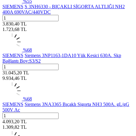
%
55
SIEMENS
S 3NH6330 - BIÇAKLI SİGORTA ALTLIĞI NH2
400A 690VAC/440VDC
3.830,40
TL
1.723,68
TL
%
68
SIEMENS
Siemens 3NP1163-1DA10 Yük Kesici 630A. Skp
Bağlantı Boy:S3/S2
31.045,20
TL
9.934,46
TL
%
68
SIEMENS
Siemens 3NA3365 Bıçaklı Sigorta NH3 500A. gL/gG
500V Ac
4.093,20
TL
1.309,82
TL