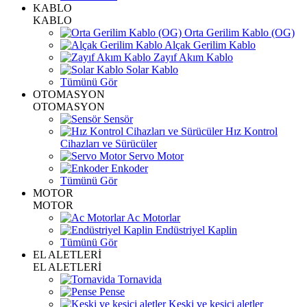
KABLO
KABLO
Orta Gerilim Kablo (OG)
Alçak Gerilim Kablo
Zayıf Akım Kablo
Solar Kablo
Tümünü Gör
OTOMASYON
OTOMASYON
Sensör
Hız Kontrol
Cihazları ve Sürücüler
Servo Motor
Enkoder
Tümünü Gör
MOTOR
MOTOR
Ac Motorlar
Endüstriyel Kaplin
Tümünü Gör
EL ALETLERİ
EL ALETLERİ
Tornavida
Pense
Keski ve kesici aletler