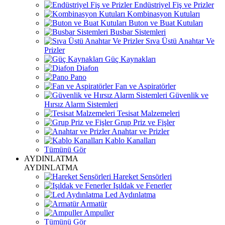
Endüstriyel Fiş ve Prizler
Kombinasyon Kutuları
Buton ve Buat Kutuları
Busbar Sistemleri
Sıva Üstü Anahtar Ve
Prizler
Güç Kaynakları
Diafon
Pano
Fan ve Aspiratörler
Güvenlik ve
Hırsız Alarm Sistemleri
Tesisat Malzemeleri
Grup Priz ve Fişler
Anahtar ve Prizler
Kablo Kanalları
Tümünü Gör
AYDINLATMA
AYDINLATMA
Hareket Sensörleri
Işıldak ve Fenerler
Led Aydınlatma
Armatür
Ampuller
Tümünü Gör