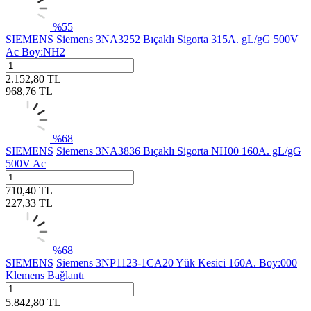
%
55
SIEMENS
Siemens 3NA3252 Bıçaklı Sigorta 315A. gL/gG 500V
Ac Boy:NH2
2.152,80
TL
968,76
TL
%
68
SIEMENS
Siemens 3NA3836 Bıçaklı Sigorta NH00 160A. gL/gG
500V Ac
710,40
TL
227,33
TL
%
68
SIEMENS
Siemens 3NP1123-1CA20 Yük Kesici 160A. Boy:000
Klemens Bağlantı
5.842,80
TL