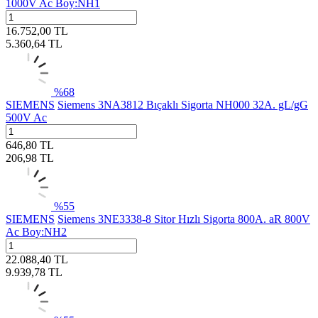
1000V Ac Boy:NH1
16.752,00
TL
5.360,64
TL
%
68
SIEMENS
Siemens 3NA3812 Bıçaklı Sigorta NH000 32A. gL/gG
500V Ac
646,80
TL
206,98
TL
%
55
SIEMENS
Siemens 3NE3338-8 Sitor Hızlı Sigorta 800A. aR 800V
Ac Boy:NH2
22.088,40
TL
9.939,78
TL