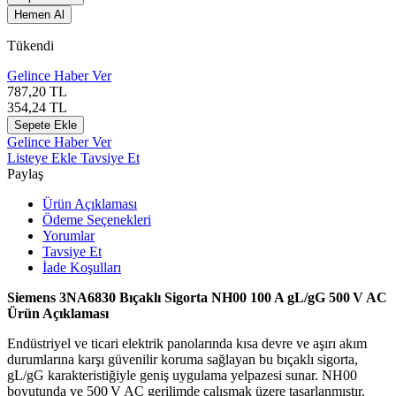
Hemen Al
Tükendi
Gelince Haber Ver
787,20
TL
354,24
TL
Sepete Ekle
Gelince Haber Ver
Listeye Ekle
Tavsiye Et
Paylaş
Ürün Açıklaması
Ödeme Seçenekleri
Yorumlar
Tavsiye Et
İade Koşulları
Siemens 3NA6830 Bıçaklı Sigorta NH00 100 A gL/gG 500 V AC
Ürün Açıklaması
Endüstriyel ve ticari elektrik panolarında kısa devre ve aşırı akım
durumlarına karşı güvenilir koruma sağlayan bu bıçaklı sigorta,
gL/gG karakteristiğiyle geniş uygulama yelpazesi sunar. NH00
boyutunda ve 500 V AC gerilimde çalışmak üzere tasarlanmıştır.