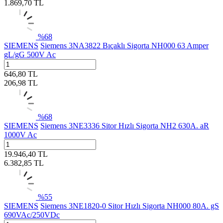
1.869,70
TL
%
68
SIEMENS
Siemens 3NA3822 Bıçaklı Sigorta NH000 63 Amper
gL/gG 500V Ac
646,80
TL
206,98
TL
%
68
SIEMENS
Siemens 3NE3336 Sitor Hızlı Sigorta NH2 630A. aR
1000V Ac
19.946,40
TL
6.382,85
TL
%
55
SIEMENS
Siemens 3NE1820-0 Sitor Hızlı Sigorta NH000 80A. gS
690VAc/250VDc