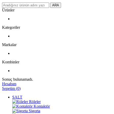
ARA
Ürünler
Kategoriler
Markalar
Kombinler
Sonuç bulunamadı.
Hesabım
Sepetim
(
0
)
ŞALT
Röleler
Kontaktör
Sigorta