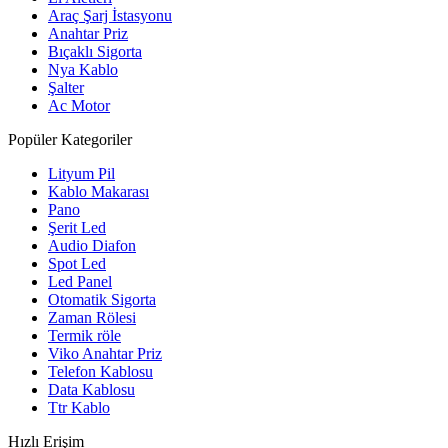
Araç Şarj İstasyonu
Anahtar Priz
Bıçaklı Sigorta
Nya Kablo
Şalter
Ac Motor
Popüler Kategoriler
Lityum Pil
Kablo Makarası
Pano
Şerit Led
Audio Diafon
Spot Led
Led Panel
Otomatik Sigorta
Zaman Rölesi
Termik röle
Viko Anahtar Priz
Telefon Kablosu
Data Kablosu
Ttr Kablo
Hızlı Erişim