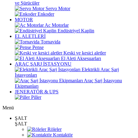
ve Sürücüler
Servo Motor
Enkoder
MOTOR
Ac Motorlar
Endüstriyel Kaplin
EL ALETLERİ
Tornavida
Pense
Keski ve kesici aletler
El Aleti Aksesuarları
ARAÇ ŞARJ İSTASYONU
Elektrikli Araç Şarj
İstasyonları
Araç Şarj İstasyonu
Ekipmanları
JENERATÖR & UPS
Piller
Menü
ŞALT
ŞALT
Röleler
Kontaktör