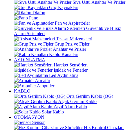
Sıva Üstü Anahtar Ve Prizler
Güç Kaynakları
Diafon
Pano
Fan ve Aspiratörler
Güvenlik ve Hırsız
Alarm Sistemleri
Tesisat Malzemeleri
Grup Priz ve Fişler
Anahtar ve Prizler
Kablo Kanalları
AYDINLATMA
Hareket Sensörleri
Işıldak ve Fenerler
Led Aydınlatma
Armatür
Ampuller
KABLO
Orta Gerilim Kablo (OG)
Alçak Gerilim Kablo
Zayıf Akım Kablo
Solar Kablo
OTOMASYON
Sensör
Hız Kontrol Cihazları