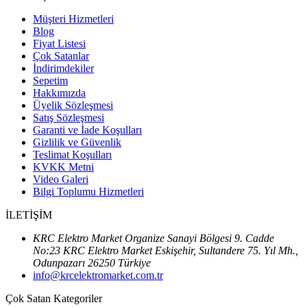
Müşteri Hizmetleri
Blog
Fiyat Listesi
Çok Satanlar
İndirimdekiler
Sepetim
Hakkımızda
Üyelik Sözleşmesi
Satış Sözleşmesi
Garanti ve İade Koşulları
Gizlilik ve Güvenlik
Teslimat Koşulları
KVKK Metni
Video Galeri
Bilgi Toplumu Hizmetleri
İLETİŞİM
KRC Elektro Market Organize Sanayi Bölgesi 9. Cadde
No:23 KRC Elektro Market Eskişehir, Sultandere 75. Yıl Mh.,
Odunpazarı 26250 Türkiye
info@krcelektromarket.com.tr
Çok Satan Kategoriler