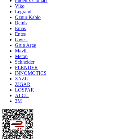
Phoenix Contact
Viko
Legrand
Öznur Kablo
Bemis
Emas
Entes
Gwest
Grup Arge
Mavili
Metop
Schneider
FLENDER
INNOMOTICS
ZAZU
ZİGAR
LOSPAR
ALCU
3M