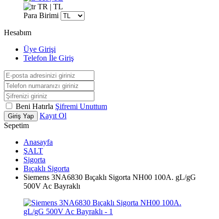
TR | TL
Para Birimi
Hesabım
Üye Girişi
Telefon İle Giriş
Beni Hatırla
Şifremi Unuttum
Kayıt Ol
Giriş Yap
Sepetim
Anasayfa
ŞALT
Sigorta
Bıçaklı Sigorta
Siemens 3NA6830 Bıçaklı Sigorta NH00 100A. gL/gG
500V Ac Bayraklı