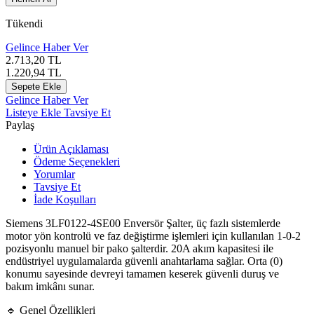
Tükendi
Gelince Haber Ver
2.713,20
TL
1.220,94
TL
Sepete Ekle
Gelince Haber Ver
Listeye Ekle
Tavsiye Et
Paylaş
Ürün Açıklaması
Ödeme Seçenekleri
Yorumlar
Tavsiye Et
İade Koşulları
Siemens
3LF0122-4SE00 Enversör Şalter, üç fazlı sistemlerde
motor yön kontrolü ve faz değiştirme işlemleri için kullanılan 1-0-2
pozisyonlu manuel bir pako şalterdir. 20A akım kapasitesi ile
endüstriyel uygulamalarda güvenli anahtarlama sağlar. Orta (0)
konumu sayesinde devreyi tamamen keserek güvenli duruş ve
bakım imkânı sunar.
🔹 Genel Özellikleri