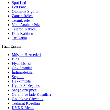
Spot Led
Led Panel
Otomatik Sigorta
Zaman Rölesi
Termik röle
Viko Anahtar Priz
Telefon Kablosu
Data Kablosu
Ttr Kablo
Hızlı Erişim
Müşteri Hizmetleri
Blog
Fiyat Listesi
Çok Satanlar
İndirimdekiler
Sepetim
Hakkımızda
Üyelik Sözleşmesi
Satış Sözleşmesi
Garanti ve İade Koşulları
Gizlilik ve Güvenlik
Teslimat Koşulları
KVKK Metni