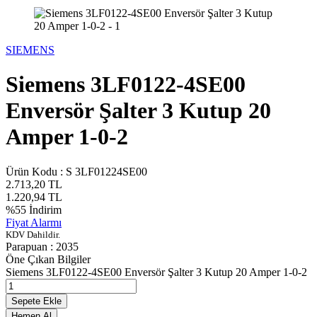
SIEMENS
Siemens 3LF0122-4SE00
Enversör Şalter 3 Kutup 20
Amper 1-0-2
Ürün Kodu :
S 3LF01224SE00
2.713,20
TL
1.220,94
TL
%
55
İndirim
Fiyat Alarmı
KDV Dahildir.
Parapuan :
2035
Öne Çıkan Bilgiler
Siemens 3LF0122-4SE00 Enversör Şalter 3 Kutup 20 Amper 1-0-2
Sepete Ekle
Hemen Al