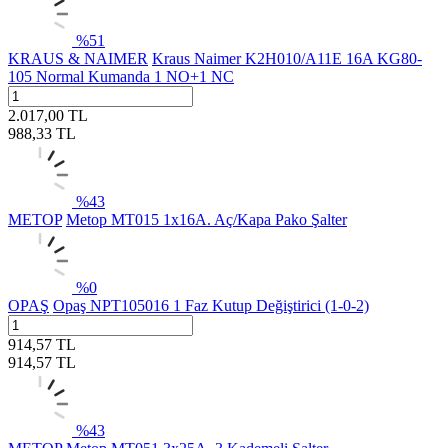
%
51
KRAUS & NAIMER
Kraus Naimer K2H010/A11E 16A KG80-
105 Normal Kumanda 1 NO+1 NC
2.017,00
TL
988,33
TL
%
43
METOP
Metop MT015 1x16A. Aç/Kapa Pako Şalter
%
0
OPAŞ
Opaş NPT105016 1 Faz Kutup Değiştirici (1-0-2)
914,57
TL
914,57
TL
%
43