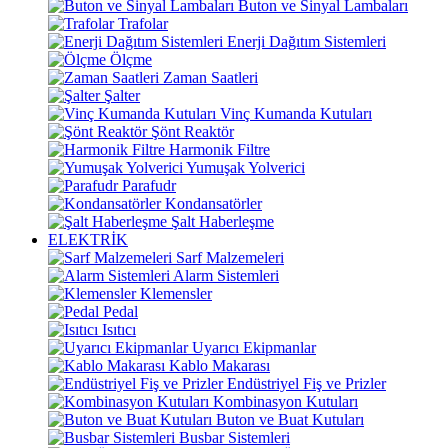
Buton ve Sinyal Lambaları
Trafolar
Enerji Dağıtım Sistemleri
Ölçme
Zaman Saatleri
Şalter
Vinç Kumanda Kutuları
Şönt Reaktör
Harmonik Filtre
Yumuşak Yolverici
Parafudr
Kondansatörler
Şalt Haberleşme
ELEKTRİK
Sarf Malzemeleri
Alarm Sistemleri
Klemensler
Pedal
Isıtıcı
Uyarıcı Ekipmanlar
Kablo Makarası
Endüstriyel Fiş ve Prizler
Kombinasyon Kutuları
Buton ve Buat Kutuları
Busbar Sistemleri