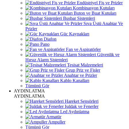
Endüstriyel Fiş ve Prizler
Kombinasyon Kutuları
Buton ve Buat Kutuları
Busbar Sistemleri
Sıva Üstü Anahtar Ve
Prizler
Güç Kaynakları
Diafon
Pano
Fan ve Aspiratörler
Güvenlik ve
Hırsız Alarm Sistemleri
Tesisat Malzemeleri
Grup Priz ve Fişler
Anahtar ve Prizler
Kablo Kanalları
Tümünü Gör
AYDINLATMA
AYDINLATMA
Hareket Sensörleri
Işıldak ve Fenerler
Led Aydınlatma
Armatür
Ampuller
Tümünü Gör