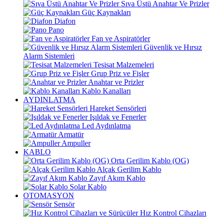
Sıva Üstü Anahtar Ve Prizler
Güç Kaynakları
Diafon
Pano
Fan ve Aspiratörler
Güvenlik ve Hırsız
Alarm Sistemleri
Tesisat Malzemeleri
Grup Priz ve Fişler
Anahtar ve Prizler
Kablo Kanalları
AYDINLATMA
Hareket Sensörleri
Işıldak ve Fenerler
Led Aydınlatma
Armatür
Ampuller
KABLO
Orta Gerilim Kablo (OG)
Alçak Gerilim Kablo
Zayıf Akım Kablo
Solar Kablo
OTOMASYON
Sensör
Hız Kontrol Cihazları