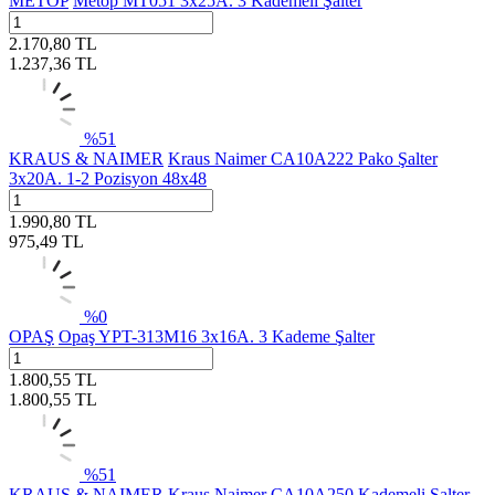
METOP
Metop MT051 3x25A. 3 Kademeli Şalter
2.170,80
TL
1.237,36
TL
%
51
KRAUS & NAIMER
Kraus Naimer CA10A222 Pako Şalter
3x20A. 1-2 Pozisyon 48x48
1.990,80
TL
975,49
TL
%
0
OPAŞ
Opaş YPT-313M16 3x16A. 3 Kademe Şalter
1.800,55
TL
1.800,55
TL
%
51
KRAUS & NAIMER
Kraus Naimer CA10A250 Kademeli Şalter