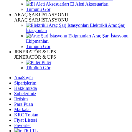
El Aleti Aksesuarları
Tümünü Gör
ARAÇ ŞARJ İSTASYONU
ARAÇ ŞARJ İSTASYONU
Elektrikli Araç Şarj
İstasyonları
Araç Şarj İstasyonu
Ekipmanları
Tümünü Gör
JENERATÖR & UPS
JENERATÖR & UPS
Piller
Tümünü Gör
AnaSayfa
Siparişlerim
Hakkımızda
Şubelerimiz
İletişim
Para Puan
Markalar
KRC Toptan
Fiyat Listesi
Favoriler
TR | TL