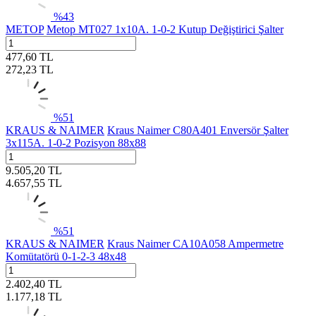
%
43
METOP
Metop MT027 1x10A. 1-0-2 Kutup Değiştirici Şalter
477,60
TL
272,23
TL
%
51
KRAUS & NAIMER
Kraus Naimer C80A401 Enversör Şalter
3x115A. 1-0-2 Pozisyon 88x88
9.505,20
TL
4.657,55
TL
%
51
KRAUS & NAIMER
Kraus Naimer CA10A058 Ampermetre
Komütatörü 0-1-2-3 48x48
2.402,40
TL
1.177,18
TL