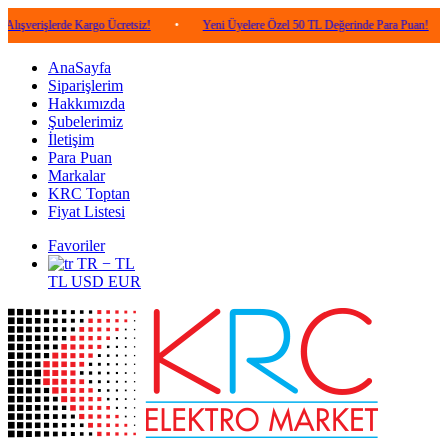
lerde Kargo Ücretsiz!
•
Yeni Üyelere Özel 50 TL Değerinde Para Puan!
•
5.0
AnaSayfa
Siparişlerim
Hakkımızda
Şubelerimiz
İletişim
Para Puan
Markalar
KRC Toptan
Fiyat Listesi
Favoriler
TR − TL
TL
USD
EUR