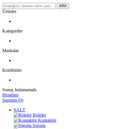
ARA
Ürünler
Kategoriler
Markalar
Kombinler
Sonuç bulunamadı.
Hesabım
Sepetim
(
0
)
ŞALT
Röleler
Kontaktör
Sigorta