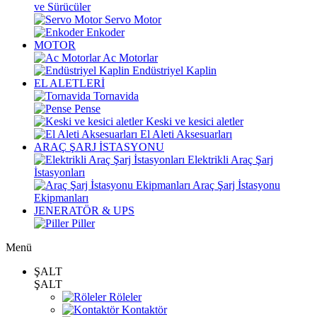
ve Sürücüler
Servo Motor
Enkoder
MOTOR
Ac Motorlar
Endüstriyel Kaplin
EL ALETLERİ
Tornavida
Pense
Keski ve kesici aletler
El Aleti Aksesuarları
ARAÇ ŞARJ İSTASYONU
Elektrikli Araç Şarj
İstasyonları
Araç Şarj İstasyonu
Ekipmanları
JENERATÖR & UPS
Piller
Menü
ŞALT
ŞALT
Röleler
Kontaktör