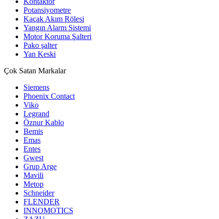
Kontaktör
Potansiyometre
Kaçak Akım Rölesi
Yangın Alarm Sistemi
Motor Koruma Şalteri
Pako şalter
Yan Keski
Çok Satan Markalar
Siemens
Phoenix Contact
Viko
Legrand
Öznur Kablo
Bemis
Emas
Entes
Gwest
Grup Arge
Mavili
Metop
Schneider
FLENDER
INNOMOTICS