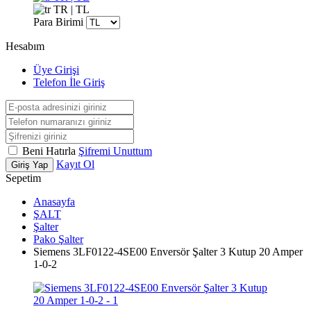
TR | TL
Para Birimi
Hesabım
Üye Girişi
Telefon İle Giriş
Beni Hatırla
Şifremi Unuttum
Kayıt Ol
Giriş Yap
Sepetim
Anasayfa
ŞALT
Şalter
Pako Şalter
Siemens 3LF0122-4SE00 Enversör Şalter 3 Kutup 20 Amper
1-0-2