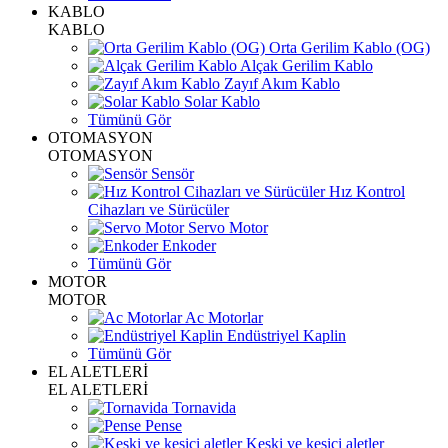
KABLO
KABLO
Orta Gerilim Kablo (OG)
Alçak Gerilim Kablo
Zayıf Akım Kablo
Solar Kablo
Tümünü Gör
OTOMASYON
OTOMASYON
Sensör
Hız Kontrol
Cihazları ve Sürücüler
Servo Motor
Enkoder
Tümünü Gör
MOTOR
MOTOR
Ac Motorlar
Endüstriyel Kaplin
Tümünü Gör
EL ALETLERİ
EL ALETLERİ
Tornavida
Pense
Keski ve kesici aletler