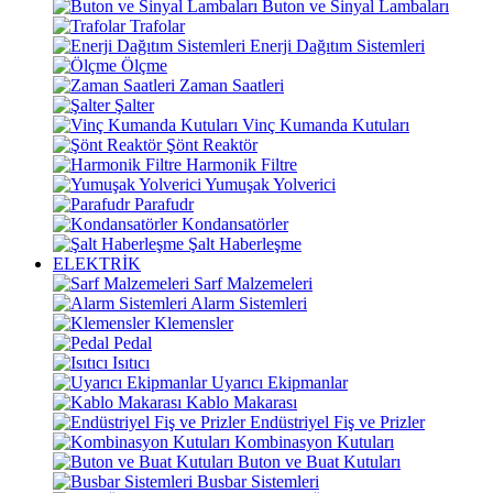
Buton ve Sinyal Lambaları
Trafolar
Enerji Dağıtım Sistemleri
Ölçme
Zaman Saatleri
Şalter
Vinç Kumanda Kutuları
Şönt Reaktör
Harmonik Filtre
Yumuşak Yolverici
Parafudr
Kondansatörler
Şalt Haberleşme
ELEKTRİK
Sarf Malzemeleri
Alarm Sistemleri
Klemensler
Pedal
Isıtıcı
Uyarıcı Ekipmanlar
Kablo Makarası
Endüstriyel Fiş ve Prizler
Kombinasyon Kutuları
Buton ve Buat Kutuları
Busbar Sistemleri