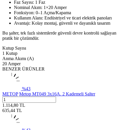
Faz Sayısı: 1 Faz
Nominal Akım: 1×20 Amper
Fonksiyon: 0–1 Açma/Kapama
Kullanım Alanı: Endüstriyel ve ticari elektrik panoları
Avantajı: Kolay montaj, güvenli ve dayanıklı tasarım
Bu şalter, tek fazlı sistemlerde güvenli devre kontrolü sağlayan
pratik bir çözümdür.
Kutup Sayısı
1 Kutup
Anma Akımı (A)
20 Amper
BENZER ÜRÜNLER
%
43
METOP
Metop MT049 3x16A. 2 Kademeli Şalter
1.114,80
TL
635,44
TL