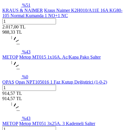
%
51
KRAUS & NAIMER
Kraus Naimer K2H010/A11E 16A KG80-
105 Normal Kumanda 1 NO+1 NC
2.017,00
TL
988,33
TL
%
43
METOP
Metop MT015 1x16A. Aç/Kapa Pako Şalter
%
0
OPAŞ
Opaş NPT105016 1 Faz Kutup Değiştirici (1-0-2)
914,57
TL
914,57
TL
%
43
METOP
Metop MT051 3x25A. 3 Kademeli Şalter