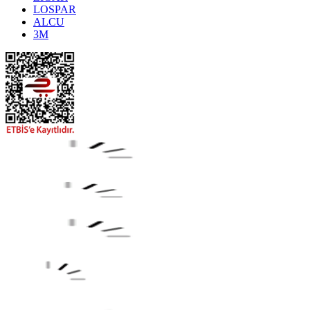
LOSPAR
ALCU
3M