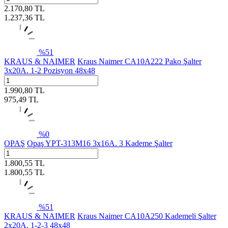
2.170,80
TL
1.237,36
TL
%
51
KRAUS & NAIMER
Kraus Naimer CA10A222 Pako Şalter
3x20A. 1-2 Pozisyon 48x48
1.990,80
TL
975,49
TL
%
0
OPAŞ
Opaş YPT-313M16 3x16A. 3 Kademe Şalter
1.800,55
TL
1.800,55
TL
%
51
KRAUS & NAIMER
Kraus Naimer CA10A250 Kademeli Şalter
2x20A. 1-2-3 48x48