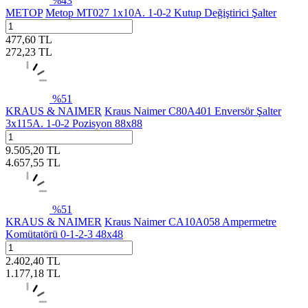
%
43
METOP
Metop MT027 1x10A. 1-0-2 Kutup Değiştirici Şalter
477,60
TL
272,23
TL
%
51
KRAUS & NAIMER
Kraus Naimer C80A401 Enversör Şalter
3x115A. 1-0-2 Pozisyon 88x88
9.505,20
TL
4.657,55
TL
%
51
KRAUS & NAIMER
Kraus Naimer CA10A058 Ampermetre
Komütatörü 0-1-2-3 48x48
2.402,40
TL
1.177,18
TL