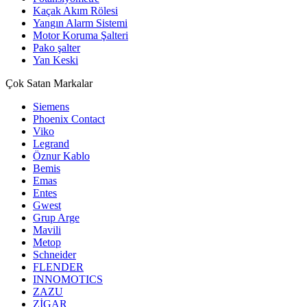
Kaçak Akım Rölesi
Yangın Alarm Sistemi
Motor Koruma Şalteri
Pako şalter
Yan Keski
Çok Satan Markalar
Siemens
Phoenix Contact
Viko
Legrand
Öznur Kablo
Bemis
Emas
Entes
Gwest
Grup Arge
Mavili
Metop
Schneider
FLENDER
INNOMOTICS
ZAZU
ZİGAR