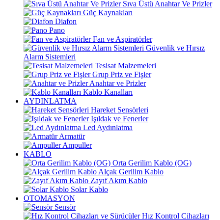
Sıva Üstü Anahtar Ve Prizler
Güç Kaynakları
Diafon
Pano
Fan ve Aspiratörler
Güvenlik ve Hırsız
Alarm Sistemleri
Tesisat Malzemeleri
Grup Priz ve Fişler
Anahtar ve Prizler
Kablo Kanalları
AYDINLATMA
Hareket Sensörleri
Işıldak ve Fenerler
Led Aydınlatma
Armatür
Ampuller
KABLO
Orta Gerilim Kablo (OG)
Alçak Gerilim Kablo
Zayıf Akım Kablo
Solar Kablo
OTOMASYON
Sensör
Hız Kontrol Cihazları