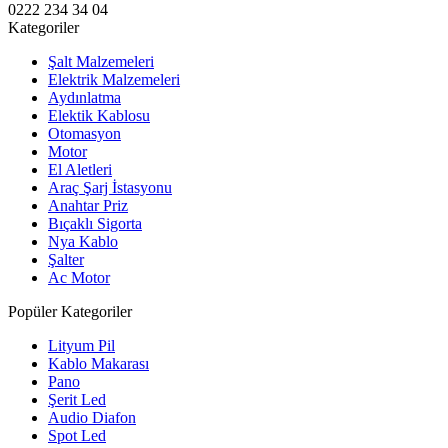
0222 234 34 04
Kategoriler
Şalt Malzemeleri
Elektrik Malzemeleri
Aydınlatma
Elektik Kablosu
Otomasyon
Motor
El Aletleri
Araç Şarj İstasyonu
Anahtar Priz
Bıçaklı Sigorta
Nya Kablo
Şalter
Ac Motor
Popüler Kategoriler
Lityum Pil
Kablo Makarası
Pano
Şerit Led
Audio Diafon
Spot Led