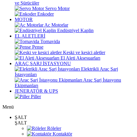
ve Sürücüler
Servo Motor
Enkoder
MOTOR
Ac Motorlar
Endüstriyel Kaplin
EL ALETLERİ
Tornavida
Pense
Keski ve kesici aletler
El Aleti Aksesuarları
ARAÇ ŞARJ İSTASYONU
Elektrikli Araç Şarj
İstasyonları
Araç Şarj İstasyonu
Ekipmanları
JENERATÖR & UPS
Piller
Menü
ŞALT
ŞALT
Röleler
Kontaktör