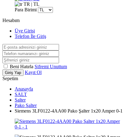
TR | TL
Para Birimi
Hesabım
Üye Girişi
Telefon İle Giriş
Beni Hatırla
Şifremi Unuttum
Kayıt Ol
Giriş Yap
Sepetim
Anasayfa
ŞALT
Şalter
Pako Şalter
Siemens 3LF0122-4AA00 Pako Şalter 1x20 Amper 0-1