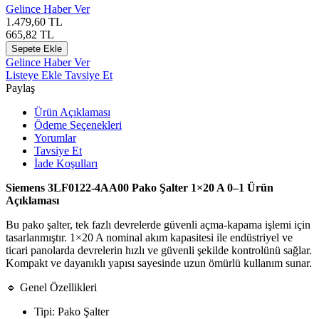
Gelince Haber Ver
1.479,60
TL
665,82
TL
Sepete Ekle
Gelince Haber Ver
Listeye Ekle
Tavsiye Et
Paylaş
Ürün Açıklaması
Ödeme Seçenekleri
Yorumlar
Tavsiye Et
İade Koşulları
Siemens 3LF0122-4AA00 Pako Şalter 1×20 A 0–1 Ürün
Açıklaması
Bu pako şalter, tek fazlı devrelerde güvenli açma-kapama işlemi için
tasarlanmıştır. 1×20 A nominal akım kapasitesi ile endüstriyel ve
ticari panolarda devrelerin hızlı ve güvenli şekilde kontrolünü sağlar.
Kompakt ve dayanıklı yapısı sayesinde uzun ömürlü kullanım sunar.
🔹 Genel Özellikleri
Tipi: Pako Şalter