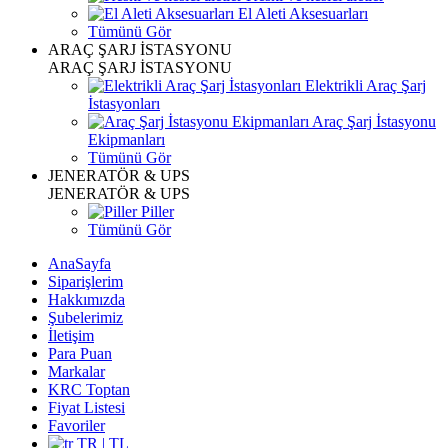
El Aleti Aksesuarları
Tümünü Gör
ARAÇ ŞARJ İSTASYONU
ARAÇ ŞARJ İSTASYONU
Elektrikli Araç Şarj
İstasyonları
Araç Şarj İstasyonu
Ekipmanları
Tümünü Gör
JENERATÖR & UPS
JENERATÖR & UPS
Piller
Tümünü Gör
AnaSayfa
Siparişlerim
Hakkımızda
Şubelerimiz
İletişim
Para Puan
Markalar
KRC Toptan
Fiyat Listesi
Favoriler
TR | TL