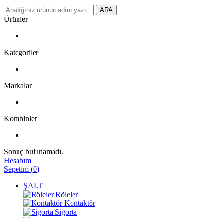
ARA
Ürünler
Kategoriler
Markalar
Kombinler
Sonuç bulunamadı.
Hesabım
Sepetim
(
0
)
ŞALT
Röleler
Kontaktör
Sigorta