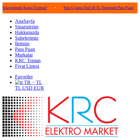
lerde Kargo Ücretsiz!
•
Yeni Üyelere Özel 50 TL Değerinde Para Puan!
•
5.0
AnaSayfa
Siparişlerim
Hakkımızda
Şubelerimiz
İletişim
Para Puan
Markalar
KRC Toptan
Fiyat Listesi
Favoriler
TR − TL
TL
USD
EUR