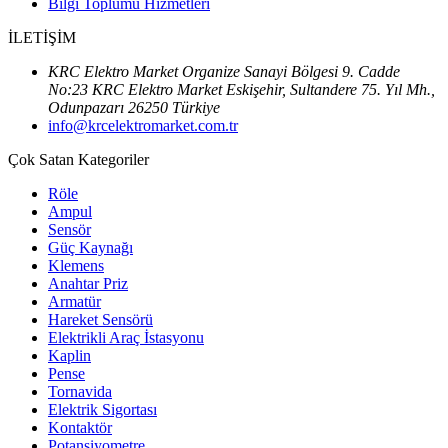
Bilgi Toplumu Hizmetleri
İLETİŞİM
KRC Elektro Market Organize Sanayi Bölgesi 9. Cadde
No:23 KRC Elektro Market Eskişehir, Sultandere 75. Yıl Mh.,
Odunpazarı 26250 Türkiye
info@krcelektromarket.com.tr
Çok Satan Kategoriler
Röle
Ampul
Sensör
Güç Kaynağı
Klemens
Anahtar Priz
Armatür
Hareket Sensörü
Elektrikli Araç İstasyonu
Kaplin
Pense
Tornavida
Elektrik Sigortası
Kontaktör
Potansiyometre