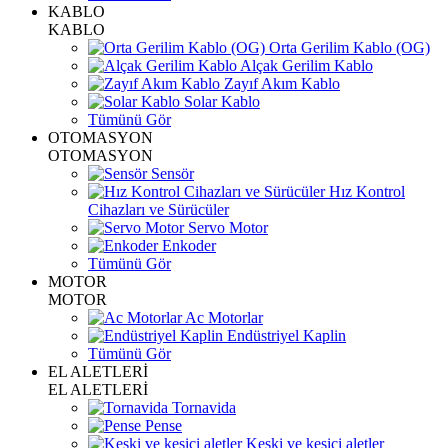
KABLO
KABLO
Orta Gerilim Kablo (OG)
Alçak Gerilim Kablo
Zayıf Akım Kablo
Solar Kablo
Tümünü Gör
OTOMASYON
OTOMASYON
Sensör
Hız Kontrol
Cihazları ve Sürücüler
Servo Motor
Enkoder
Tümünü Gör
MOTOR
MOTOR
Ac Motorlar
Endüstriyel Kaplin
Tümünü Gör
EL ALETLERİ
EL ALETLERİ
Tornavida
Pense
Keski ve kesici aletler