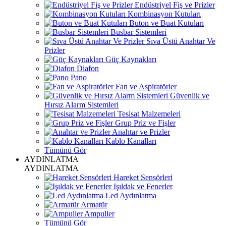
Endüstriyel Fiş ve Prizler
Kombinasyon Kutuları
Buton ve Buat Kutuları
Busbar Sistemleri
Sıva Üstü Anahtar Ve
Prizler
Güç Kaynakları
Diafon
Pano
Fan ve Aspiratörler
Güvenlik ve
Hırsız Alarm Sistemleri
Tesisat Malzemeleri
Grup Priz ve Fişler
Anahtar ve Prizler
Kablo Kanalları
Tümünü Gör
AYDINLATMA
AYDINLATMA
Hareket Sensörleri
Işıldak ve Fenerler
Led Aydınlatma
Armatür
Ampuller
Tümünü Gör