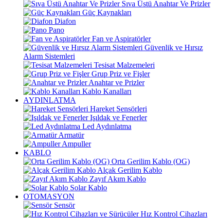
Sıva Üstü Anahtar Ve Prizler
Güç Kaynakları
Diafon
Pano
Fan ve Aspiratörler
Güvenlik ve Hırsız
Alarm Sistemleri
Tesisat Malzemeleri
Grup Priz ve Fişler
Anahtar ve Prizler
Kablo Kanalları
AYDINLATMA
Hareket Sensörleri
Işıldak ve Fenerler
Led Aydınlatma
Armatür
Ampuller
KABLO
Orta Gerilim Kablo (OG)
Alçak Gerilim Kablo
Zayıf Akım Kablo
Solar Kablo
OTOMASYON
Sensör
Hız Kontrol Cihazları