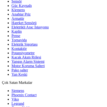
Sensör
Güç Kaynağı
Klemens
Anahtar Priz
Armatür
Hareket Sensörü
Elektrikli Araç İstasyonu
Kaplin
Pense
Tornavida
Elektrik Sigortası
Kontaktör
Potansiyometre
Kaçak Akım Rölesi
Yangın Alarm Sistemi
Motor Koruma Şalteri
Pako şalter
Yan Keski
Çok Satan Markalar
Siemens
Phoenix Contact
Viko
Legrand