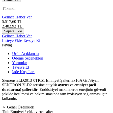
Tükendi
Gelince Haber Ver
5.517,60
TL
2.482,92
TL
Sepete Ekle
Gelince Haber Ver
Listeye Ekle
Tavsiye Et
Paylaş
Ürün Açıklaması
Ödeme Seçenekleri
Yorumlar
Tavsiye Et
İade Koşulları
Siemens 3LD2013-0TK51 Emniyet Şalteri 3x16A Gri/Siyah,
SENTRON 3LD2 serisine ait
yük ayırıcı ve emniyet (acil
durdurma) şalteridir
. Endüstriyel makinelerde enerjinin güvenli
şekilde kesilmesi ve bakım sırasında tam izolasyon sağlanması için
kullanılır.
🔹 Genel Özellikleri
Tipi: Emniyet / yük ayırıcı şalter