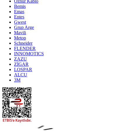
Öznur Kablo
Bemis
Emas
Entes
Gwest
Grup Arge
Mavili
Metop
Schneider
FLENDER
INNOMOTICS
ZAZU
ZİGAR
LOSPAR
ALCU
3M