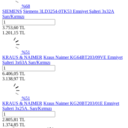
%
68
SIEMENS
Siemens 3LD3254-0TK53 Emniyet Şalteri 3x32A
Sarı/Kırmızı
3.753,60
TL
1.201,15
TL
%
51
KRAUS & NAIMER
Kraus Naimer KG64BT203/09VE Emniyet
Şalteri 3x63A Sarı/Kırmızı
6.406,05
TL
3.138,97
TL
%
51
KRAUS & NAIMER
Kraus Naimer KG20BT203/01E Emniyet
Şalteri 3x25A. Sarı/Kırmızı
2.805,81
TL
1.374,85
TL