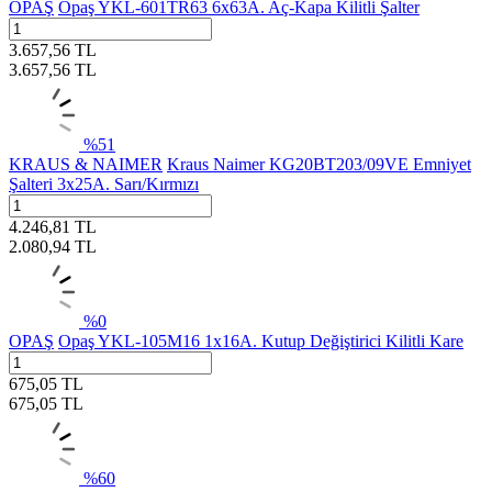
OPAŞ
Opaş YKL-601TR63 6x63A. Aç-Kapa Kilitli Şalter
3.657,56
TL
3.657,56
TL
%
51
KRAUS & NAIMER
Kraus Naimer KG20BT203/09VE Emniyet
Şalteri 3x25A. Sarı/Kırmızı
4.246,81
TL
2.080,94
TL
%
0
OPAŞ
Opaş YKL-105M16 1x16A. Kutup Değiştirici Kilitli Kare
675,05
TL
675,05
TL
%
60