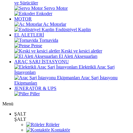
ve Sürücüler
Servo Motor
Enkoder
MOTOR
Ac Motorlar
Endüstriyel Kaplin
EL ALETLERİ
Tornavida
Pense
Keski ve kesici aletler
El Aleti Aksesuarları
ARAÇ ŞARJ İSTASYONU
Elektrikli Araç Şarj
İstasyonları
Araç Şarj İstasyonu
Ekipmanları
JENERATÖR & UPS
Piller
Menü
ŞALT
ŞALT
Röleler
Kontaktör