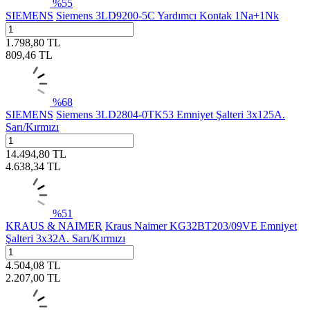
%
55
SIEMENS
Siemens 3LD9200-5C Yardımcı Kontak 1Na+1Nk
1.798,80
TL
809,46
TL
%
68
SIEMENS
Siemens 3LD2804-0TK53 Emniyet Şalteri 3x125A.
Sarı/Kırmızı
14.494,80
TL
4.638,34
TL
%
51
KRAUS & NAIMER
Kraus Naimer KG32BT203/09VE Emniyet
Şalteri 3x32A. Sarı/Kırmızı
4.504,08
TL
2.207,00
TL