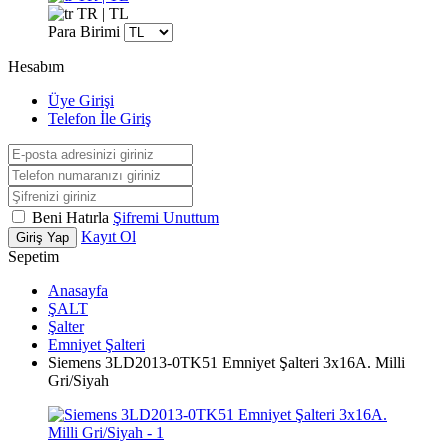
TR | TL
Para Birimi
Hesabım
Üye Girişi
Telefon İle Giriş
Beni Hatırla
Şifremi Unuttum
Kayıt Ol
Giriş Yap
Sepetim
Anasayfa
ŞALT
Şalter
Emniyet Şalteri
Siemens 3LD2013-0TK51 Emniyet Şalteri 3x16A. Milli
Gri/Siyah