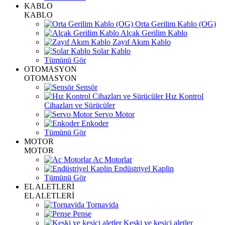
KABLO
KABLO
Orta Gerilim Kablo (OG)
Alçak Gerilim Kablo
Zayıf Akım Kablo
Solar Kablo
Tümünü Gör
OTOMASYON
OTOMASYON
Sensör
Hız Kontrol
Cihazları ve Sürücüler
Servo Motor
Enkoder
Tümünü Gör
MOTOR
MOTOR
Ac Motorlar
Endüstriyel Kaplin
Tümünü Gör
EL ALETLERİ
EL ALETLERİ
Tornavida
Pense
Keski ve kesici aletler