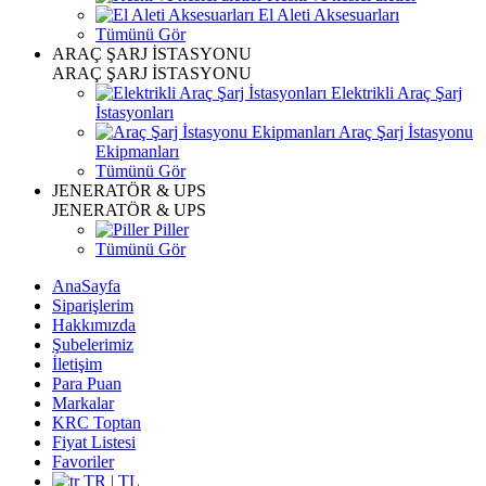
El Aleti Aksesuarları
Tümünü Gör
ARAÇ ŞARJ İSTASYONU
ARAÇ ŞARJ İSTASYONU
Elektrikli Araç Şarj
İstasyonları
Araç Şarj İstasyonu
Ekipmanları
Tümünü Gör
JENERATÖR & UPS
JENERATÖR & UPS
Piller
Tümünü Gör
AnaSayfa
Siparişlerim
Hakkımızda
Şubelerimiz
İletişim
Para Puan
Markalar
KRC Toptan
Fiyat Listesi
Favoriler
TR | TL