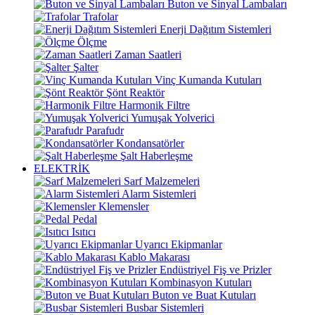
Buton ve Sinyal Lambaları
Trafolar
Enerji Dağıtım Sistemleri
Ölçme
Zaman Saatleri
Şalter
Vinç Kumanda Kutuları
Şönt Reaktör
Harmonik Filtre
Yumuşak Yolverici
Parafudr
Kondansatörler
Şalt Haberleşme
ELEKTRİK
Sarf Malzemeleri
Alarm Sistemleri
Klemensler
Pedal
Isıtıcı
Uyarıcı Ekipmanlar
Kablo Makarası
Endüstriyel Fiş ve Prizler
Kombinasyon Kutuları
Buton ve Buat Kutuları
Busbar Sistemleri