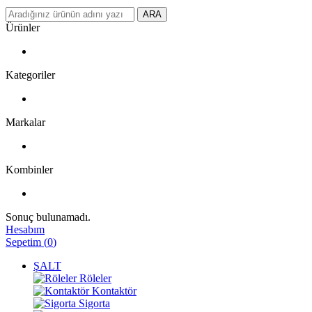
ARA
Ürünler
Kategoriler
Markalar
Kombinler
Sonuç bulunamadı.
Hesabım
Sepetim
(
0
)
ŞALT
Röleler
Kontaktör
Sigorta