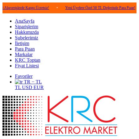
şlerde Kargo Ücretsiz!
•
Yeni Üyelere Özel 50 TL Değerinde Para Puan!
•
5.
AnaSayfa
Siparişlerim
Hakkımızda
Şubelerimiz
İletişim
Para Puan
Markalar
KRC Toptan
Fiyat Listesi
Favoriler
TR − TL
TL
USD
EUR