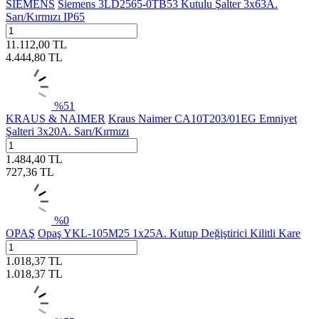
SIEMENS
Siemens 3LD2565-0TB53 Kutulu Şalter 3x63A.
Sarı/Kırmızı IP65
11.112,00
TL
4.444,80
TL
%
51
KRAUS & NAIMER
Kraus Naimer CA10T203/01EG Emniyet
Şalteri 3x20A. Sarı/Kırmızı
1.484,40
TL
727,36
TL
%
0
OPAŞ
Opaş YKL-105M25 1x25A. Kutup Değiştirici Kilitli Kare
1.018,37
TL
1.018,37
TL