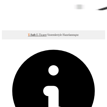
T
-Soft
E-Ticaret
Sistemleriyle Hazırlanmıştır.