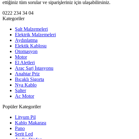
ettiğiniz tüm sorular ve siparişleriniz için ulaşabilirsiniz.
0222 234 34 04
Kategoriler
Şalt Malzemeleri
Elektrik Malzemeleri
Aydınlatma
Elektik Kablosu
Otomasyon
Motor
El Aletleri
Araç Şarj İstasyonu
Anahtar Priz
Bıçaklı Sigorta
Nya Kablo
Şalter
Ac Motor
Popüler Kategoriler
Lityum Pil
Kablo Makarası
Pano
Şerit Led