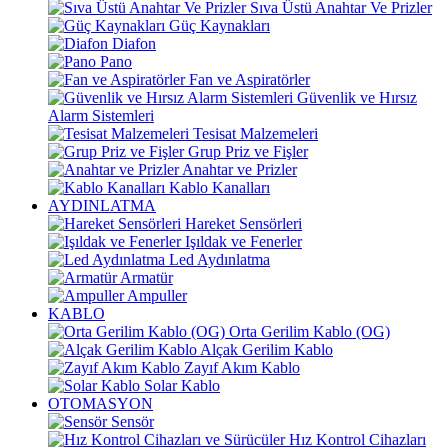
Sıva Üstü Anahtar Ve Prizler
Güç Kaynakları
Diafon
Pano
Fan ve Aspiratörler
Güvenlik ve Hırsız
Alarm Sistemleri
Tesisat Malzemeleri
Grup Priz ve Fişler
Anahtar ve Prizler
Kablo Kanalları
AYDINLATMA
Hareket Sensörleri
Işıldak ve Fenerler
Led Aydınlatma
Armatür
Ampuller
KABLO
Orta Gerilim Kablo (OG)
Alçak Gerilim Kablo
Zayıf Akım Kablo
Solar Kablo
OTOMASYON
Sensör
Hız Kontrol Cihazları