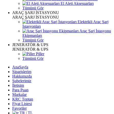
El Aleti Aksesuarları
Tümünü Gör
ARAÇ ŞARJ İSTASYONU
ARAÇ ŞARJ İSTASYONU
Elektrikli Araç Şarj
İstasyonları
Araç Şarj İstasyonu
Ekipmanları
Tümünü Gör
JENERATÖR & UPS
JENERATÖR & UPS
Piller
Tümünü Gör
AnaSayfa
Siparişlerim
Hakkımızda
Şubelerimiz
İletişim
Para Puan
Markalar
KRC Toptan
Fiyat Listesi
Favoriler
TR | TL