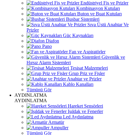
Endüstriyel Fiş ve Prizler
Kombinasyon Kutuları
Buton ve Buat Kutuları
Busbar Sistemleri
Sıva Üstü Anahtar Ve
Prizler
Güç Kaynakları
Diafon
Pano
Fan ve Aspiratörler
Güvenlik ve
Hırsız Alarm Sistemleri
Tesisat Malzemeleri
Grup Priz ve Fişler
Anahtar ve Prizler
Kablo Kanalları
Tümünü Gör
AYDINLATMA
AYDINLATMA
Hareket Sensörleri
Işıldak ve Fenerler
Led Aydınlatma
Armatür
Ampuller
Tümünü Gör