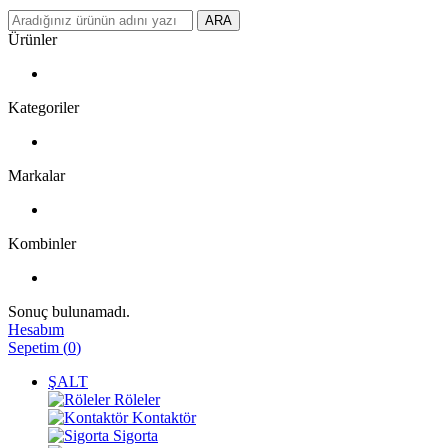
ARA
Ürünler
Kategoriler
Markalar
Kombinler
Sonuç bulunamadı.
Hesabım
Sepetim
(
0
)
ŞALT
Röleler
Kontaktör
Sigorta