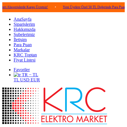
rişlerde Kargo Ücretsiz!
•
Yeni Üyelere Özel 50 TL Değerinde Para Puan!
•
AnaSayfa
Siparişlerim
Hakkımızda
Şubelerimiz
İletişim
Para Puan
Markalar
KRC Toptan
Fiyat Listesi
Favoriler
TR − TL
TL
USD
EUR