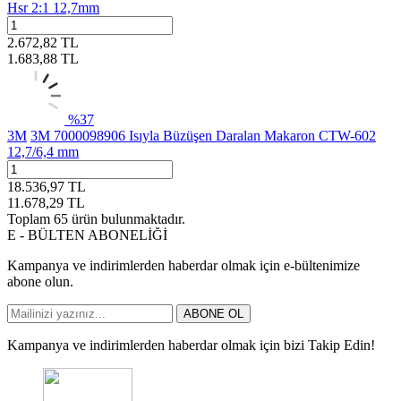
Hsr 2:1 12,7mm
2.672,82
TL
1.683,88
TL
%
37
3M
3M 7000098906 Isıyla Büzüşen Daralan Makaron CTW-602
12,7/6,4 mm
18.536,97
TL
11.678,29
TL
Toplam
65
ürün bulunmaktadır.
E - BÜLTEN ABONELİĞİ
Kampanya ve indirimlerden haberdar olmak için e-bültenimize
abone olun.
ABONE OL
Kampanya ve indirimlerden haberdar olmak için bizi Takip Edin!