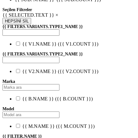
Seçilen Filtreler
{{ SELECTED.TEXT }} ×
HEPSİNİ SİL
{{ FILTERS.VARIANTS.TYPE1_NAME }}
{{ V1.NAME }}
({{ V1.COUNT }})
{{ FILTERS.VARIANTS.TYPE2_NAME }}
{{ V2.NAME }}
({{ V2.COUNT }})
Marka
{{ B.NAME }}
({{ B.COUNT }})
Model
{{ M.NAME }}
({{ M.COUNT }})
{{ FILTER.NAME }}