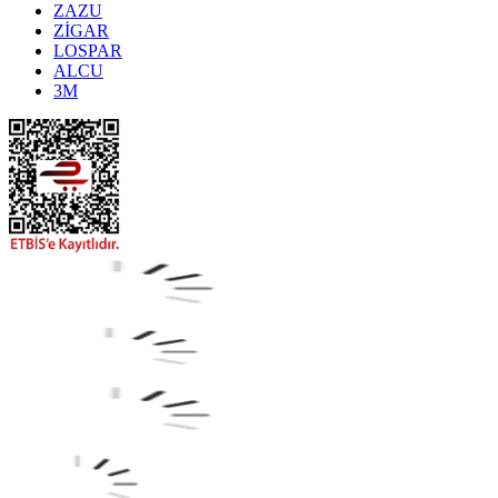
ZAZU
ZİGAR
LOSPAR
ALCU
3M