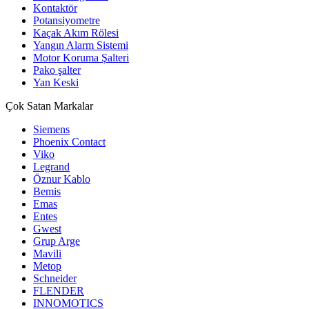
Kontaktör
Potansiyometre
Kaçak Akım Rölesi
Yangın Alarm Sistemi
Motor Koruma Şalteri
Pako şalter
Yan Keski
Çok Satan Markalar
Siemens
Phoenix Contact
Viko
Legrand
Öznur Kablo
Bemis
Emas
Entes
Gwest
Grup Arge
Mavili
Metop
Schneider
FLENDER
INNOMOTICS