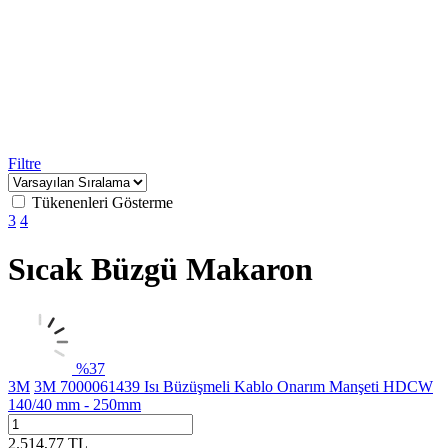
Filtre
Tükenenleri Gösterme
3
4
Sıcak Büzgü Makaron
%
37
3M
3M 7000061439 Isı Büzüşmeli Kablo Onarım Manşeti HDCW
140/40 mm - 250mm
2.514,77
TL