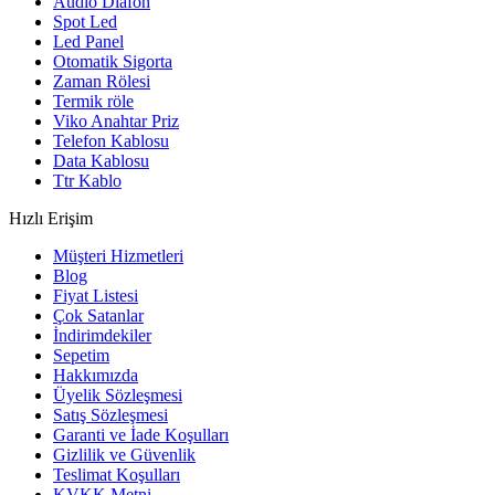
Audio Diafon
Spot Led
Led Panel
Otomatik Sigorta
Zaman Rölesi
Termik röle
Viko Anahtar Priz
Telefon Kablosu
Data Kablosu
Ttr Kablo
Hızlı Erişim
Müşteri Hizmetleri
Blog
Fiyat Listesi
Çok Satanlar
İndirimdekiler
Sepetim
Hakkımızda
Üyelik Sözleşmesi
Satış Sözleşmesi
Garanti ve İade Koşulları
Gizlilik ve Güvenlik
Teslimat Koşulları
KVKK Metni