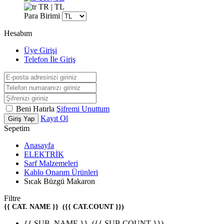
TR | TL
Para Birimi
Hesabım
Üye Girişi
Telefon İle Giriş
Beni Hatırla
Şifremi Unuttum
Kayıt Ol
Giriş Yap
Sepetim
Anasayfa
ELEKTRİK
Sarf Malzemeleri
Kablo Onarım Ürünleri
Sıcak Büzgü Makaron
Filtre
{{ CAT. NAME }}
({{ CAT.COUNT }})
{{ SUB. NAME }}
({{ SUB.COUNT }})