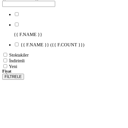
{{ F.NAME }}
{{ F.NAME }}
({{ F.COUNT }})
Stoktakiler
İndirimli
Yeni
Fiyat
FİLTRELE