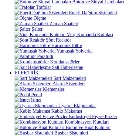
Buton ve Sinyal Lambaları
Trafolar
Enerji Dağıtım Sistemleri
Ölçme
Zaman Saatleri
Şalter
Vinç Kumanda Kutuları
Şönt Reaktör
Harmonik Filtre
Yumuşak Yolverici
Parafudr
Kondansatörler
Şalt Haberleşme
ELEKTRİK
Sarf Malzemeleri
Alarm Sistemleri
Klemensler
Pedal
Isıtıcı
Uyarıcı Ekipmanlar
Kablo Makarası
Endüstriyel Fiş ve Prizler
Kombinasyon Kutuları
Buton ve Buat Kutuları
Busbar Sistemleri