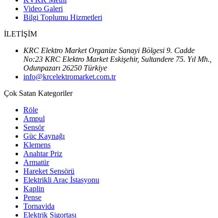
Video Galeri
Bilgi Toplumu Hizmetleri
İLETİŞİM
KRC Elektro Market Organize Sanayi Bölgesi 9. Cadde
No:23 KRC Elektro Market Eskişehir, Sultandere 75. Yıl Mh.,
Odunpazarı 26250 Türkiye
info@krcelektromarket.com.tr
Çok Satan Kategoriler
Röle
Ampul
Sensör
Güç Kaynağı
Klemens
Anahtar Priz
Armatür
Hareket Sensörü
Elektrikli Araç İstasyonu
Kaplin
Pense
Tornavida
Elektrik Sigortası