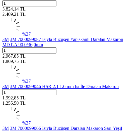
3.824,14
TL
2.409,21
TL
%
37
3M
3M 7000099087 Isıyla Büzüşen Yapışkanlı Daralan Makaron
MDT-A 90,0/36,0mm
2.967,85
TL
1.869,75
TL
%
37
3M
3M 7000099046 HSR 2:1 1.6 mm Isı İle Daralan Makaron
1.992,85
TL
1.255,50
TL
%
37
3M
3M 7000099066 Isıyla Büzüşen Daralan Makaron Sarı-Yeşil