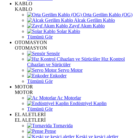
KABLO
KABLO
Orta Gerilim Kablo (OG)
Alçak Gerilim Kablo
Zayıf Akım Kablo
Solar Kablo
Tümünü Gör
OTOMASYON
OTOMASYON
Sensör
Hız Kontrol
Cihazları ve Sürücüler
Servo Motor
Enkoder
Tümünü Gör
MOTOR
MOTOR
Ac Motorlar
Endüstriyel Kaplin
Tümünü Gör
EL ALETLERİ
EL ALETLERİ
Tornavida
Pense
Keski ve kesici aletler