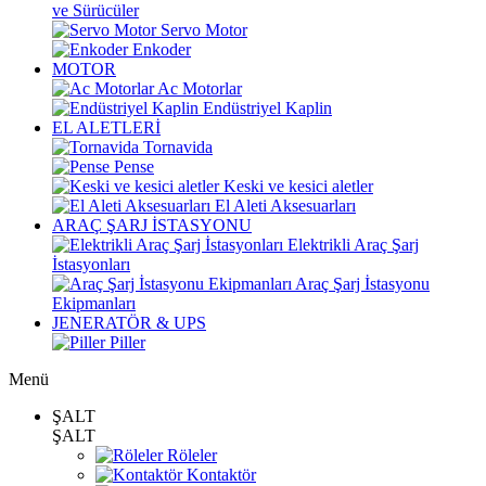
ve Sürücüler
Servo Motor
Enkoder
MOTOR
Ac Motorlar
Endüstriyel Kaplin
EL ALETLERİ
Tornavida
Pense
Keski ve kesici aletler
El Aleti Aksesuarları
ARAÇ ŞARJ İSTASYONU
Elektrikli Araç Şarj
İstasyonları
Araç Şarj İstasyonu
Ekipmanları
JENERATÖR & UPS
Piller
Menü
ŞALT
ŞALT
Röleler
Kontaktör