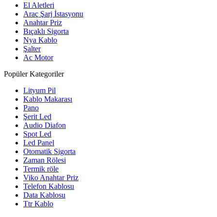
El Aletleri
Araç Şarj İstasyonu
Anahtar Priz
Bıçaklı Sigorta
Nya Kablo
Şalter
Ac Motor
Popüler Kategoriler
Lityum Pil
Kablo Makarası
Pano
Şerit Led
Audio Diafon
Spot Led
Led Panel
Otomatik Sigorta
Zaman Rölesi
Termik röle
Viko Anahtar Priz
Telefon Kablosu
Data Kablosu
Ttr Kablo