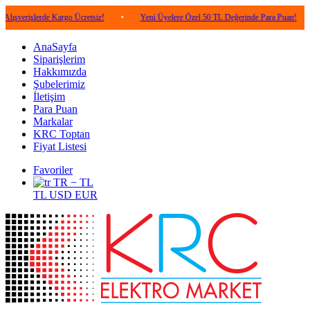
lerde Kargo Ücretsiz!
•
Yeni Üyelere Özel 50 TL Değerinde Para Puan!
•
5.0
AnaSayfa
Siparişlerim
Hakkımızda
Şubelerimiz
İletişim
Para Puan
Markalar
KRC Toptan
Fiyat Listesi
Favoriler
TR − TL
TL
USD
EUR