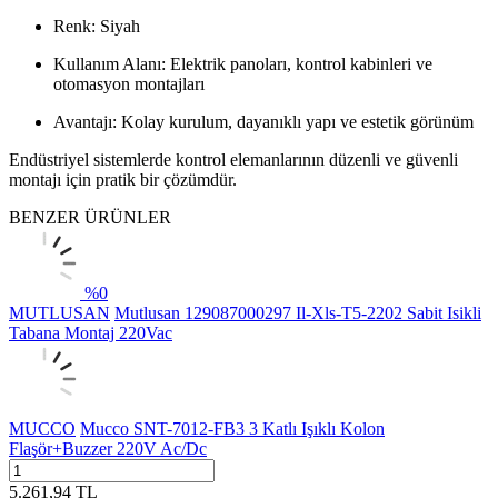
Renk: Siyah
Kullanım Alanı: Elektrik panoları, kontrol kabinleri ve
otomasyon montajları
Avantajı: Kolay kurulum, dayanıklı yapı ve estetik görünüm
Endüstriyel sistemlerde kontrol elemanlarının düzenli ve güvenli
montajı için pratik bir çözümdür.
BENZER ÜRÜNLER
%
0
MUTLUSAN
Mutlusan 129087000297 Il-Xls-T5-2202 Sabit Isikli
Tabana Montaj 220Vac
MUCCO
Mucco SNT-7012-FB3 3 Katlı Işıklı Kolon
Flaşör+Buzzer 220V Ac/Dc
5.261,94
TL