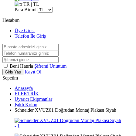
TR | TL
Para Birimi
Hesabım
Üye Girişi
Telefon İle Giriş
Beni Hatırla
Şifremi Unuttum
Kayıt Ol
Giriş Yap
Sepetim
Anasayfa
ELEKTRİK
Uyarıcı Ekipmanlar
Işıklı Kolon
Schneider XVUZ01 Doğrudan Montaj Plakası Siyah