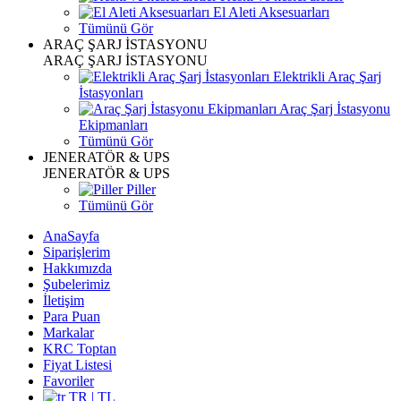
El Aleti Aksesuarları
Tümünü Gör
ARAÇ ŞARJ İSTASYONU
ARAÇ ŞARJ İSTASYONU
Elektrikli Araç Şarj
İstasyonları
Araç Şarj İstasyonu
Ekipmanları
Tümünü Gör
JENERATÖR & UPS
JENERATÖR & UPS
Piller
Tümünü Gör
AnaSayfa
Siparişlerim
Hakkımızda
Şubelerimiz
İletişim
Para Puan
Markalar
KRC Toptan
Fiyat Listesi
Favoriler
TR | TL