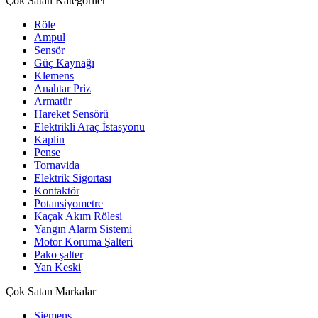
Çok Satan Kategoriler
Röle
Ampul
Sensör
Güç Kaynağı
Klemens
Anahtar Priz
Armatür
Hareket Sensörü
Elektrikli Araç İstasyonu
Kaplin
Pense
Tornavida
Elektrik Sigortası
Kontaktör
Potansiyometre
Kaçak Akım Rölesi
Yangın Alarm Sistemi
Motor Koruma Şalteri
Pako şalter
Yan Keski
Çok Satan Markalar
Siemens