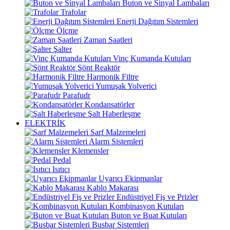
Buton ve Sinyal Lambaları
Trafolar
Enerji Dağıtım Sistemleri
Ölçme
Zaman Saatleri
Şalter
Vinç Kumanda Kutuları
Şönt Reaktör
Harmonik Filtre
Yumuşak Yolverici
Parafudr
Kondansatörler
Şalt Haberleşme
ELEKTRİK
Sarf Malzemeleri
Alarm Sistemleri
Klemensler
Pedal
Isıtıcı
Uyarıcı Ekipmanlar
Kablo Makarası
Endüstriyel Fiş ve Prizler
Kombinasyon Kutuları
Buton ve Buat Kutuları
Busbar Sistemleri