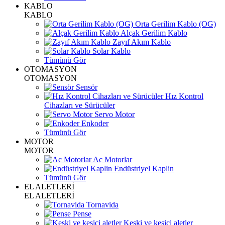
KABLO
KABLO
Orta Gerilim Kablo (OG)
Alçak Gerilim Kablo
Zayıf Akım Kablo
Solar Kablo
Tümünü Gör
OTOMASYON
OTOMASYON
Sensör
Hız Kontrol
Cihazları ve Sürücüler
Servo Motor
Enkoder
Tümünü Gör
MOTOR
MOTOR
Ac Motorlar
Endüstriyel Kaplin
Tümünü Gör
EL ALETLERİ
EL ALETLERİ
Tornavida
Pense
Keski ve kesici aletler