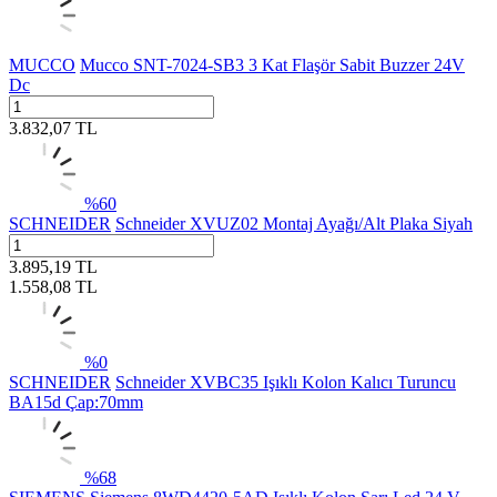
MUCCO
Mucco SNT-7024-SB3 3 Kat Flaşör Sabit Buzzer 24V
Dc
3.832,07
TL
%
60
SCHNEIDER
Schneider XVUZ02 Montaj Ayağı/Alt Plaka Siyah
3.895,19
TL
1.558,08
TL
%
0
SCHNEIDER
Schneider XVBC35 Işıklı Kolon Kalıcı Turuncu
BA15d Çap:70mm
%
68