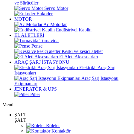
ve Sürücüler
Servo Motor
Enkoder
MOTOR
Ac Motorlar
Endüstriyel Kaplin
EL ALETLERİ
Tornavida
Pense
Keski ve kesici aletler
El Aleti Aksesuarları
ARAÇ ŞARJ İSTASYONU
Elektrikli Araç Şarj
İstasyonları
Araç Şarj İstasyonu
Ekipmanları
JENERATÖR & UPS
Piller
Menü
ŞALT
ŞALT
Röleler
Kontaktör