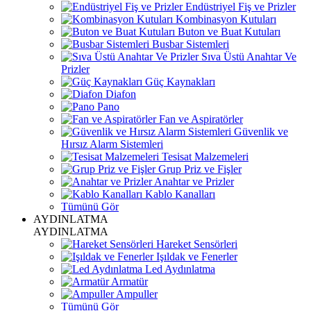
Endüstriyel Fiş ve Prizler
Kombinasyon Kutuları
Buton ve Buat Kutuları
Busbar Sistemleri
Sıva Üstü Anahtar Ve
Prizler
Güç Kaynakları
Diafon
Pano
Fan ve Aspiratörler
Güvenlik ve
Hırsız Alarm Sistemleri
Tesisat Malzemeleri
Grup Priz ve Fişler
Anahtar ve Prizler
Kablo Kanalları
Tümünü Gör
AYDINLATMA
AYDINLATMA
Hareket Sensörleri
Işıldak ve Fenerler
Led Aydınlatma
Armatür
Ampuller
Tümünü Gör