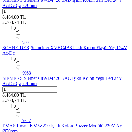
SIEMENS
Siemens 8WD4420-5AD Işıklı Kolon Sarı Led 24 V
Ac/Dc Çap:70mm
8.464,80
TL
2.708,74
TL
%
0
SCHNEIDER
Schneider XVBC4B3 Işıklı Kolon Flaşör Yeşil 24V
Ac/Dc
%
68
SIEMENS
Siemens 8WD4420-5AC Işıklı Kolon Yeşil Led 24V
Ac/Dc Çap:70mm
8.464,80
TL
2.708,74
TL
%
57
EMAS
Emas IKM5Z220 Işıklı Kolon Buzzer Modülü 220V Ac
Ø50mm