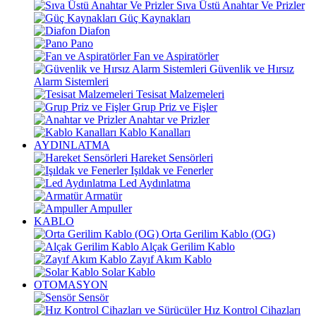
Sıva Üstü Anahtar Ve Prizler
Güç Kaynakları
Diafon
Pano
Fan ve Aspiratörler
Güvenlik ve Hırsız
Alarm Sistemleri
Tesisat Malzemeleri
Grup Priz ve Fişler
Anahtar ve Prizler
Kablo Kanalları
AYDINLATMA
Hareket Sensörleri
Işıldak ve Fenerler
Led Aydınlatma
Armatür
Ampuller
KABLO
Orta Gerilim Kablo (OG)
Alçak Gerilim Kablo
Zayıf Akım Kablo
Solar Kablo
OTOMASYON
Sensör
Hız Kontrol Cihazları