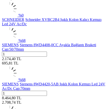
%
0
SCHNEIDER
Schneider XVBC2B4 Işıklı Kolon Kalıcı Kırmızı
Led 24V Ac/Dc
%
68
SIEMENS
Siemens 8WD4408-0CC Ayakla Bağlantı Braketi
Çap:50/70mm
2.174,40
TL
695,81
TL
%
68
SIEMENS
Siemens 8WD4420-5AB Işıklı Kolon Kırmızı Led 24V
Ac/Dc Çap:70mm
8.464,80
TL
2.708,74
TL