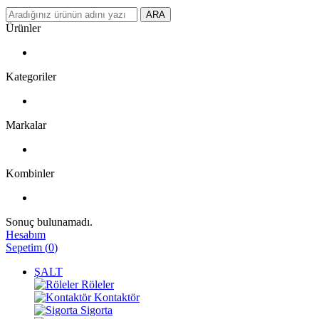
ARA
Ürünler
Kategoriler
Markalar
Kombinler
Sonuç bulunamadı.
Hesabım
Sepetim
(
0
)
ŞALT
Röleler
Kontaktör
Sigorta