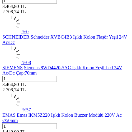
8.464,80
TL
2.708,74
TL
%
0
SCHNEIDER
Schneider XVBC4B3 Işıklı Kolon Flaşör Yeşil 24V
Ac/Dc
%
68
SIEMENS
Siemens 8WD4420-5AC Işıklı Kolon Yeşil Led 24V
Ac/Dc Çap:70mm
8.464,80
TL
2.708,74
TL
%
57
EMAS
Emas IKM5Z220 Işıklı Kolon Buzzer Modülü 220V Ac
Ø50mm
1.440,00
TL