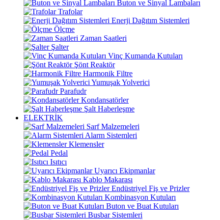
Buton ve Sinyal Lambaları
Trafolar
Enerji Dağıtım Sistemleri
Ölçme
Zaman Saatleri
Şalter
Vinç Kumanda Kutuları
Şönt Reaktör
Harmonik Filtre
Yumuşak Yolverici
Parafudr
Kondansatörler
Şalt Haberleşme
ELEKTRİK
Sarf Malzemeleri
Alarm Sistemleri
Klemensler
Pedal
Isıtıcı
Uyarıcı Ekipmanlar
Kablo Makarası
Endüstriyel Fiş ve Prizler
Kombinasyon Kutuları
Buton ve Buat Kutuları
Busbar Sistemleri