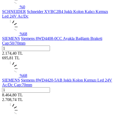
%
0
SCHNEIDER
Schneider XVBC2B4 Işıklı Kolon Kalıcı Kırmızı
Led 24V Ac/Dc
%
68
SIEMENS
Siemens 8WD4408-0CC Ayakla Bağlantı Braketi
Çap:50/70mm
2.174,40
TL
695,81
TL
%
68
SIEMENS
Siemens 8WD4420-5AB Işıklı Kolon Kırmızı Led 24V
Ac/Dc Çap:70mm
8.464,80
TL
2.708,74
TL