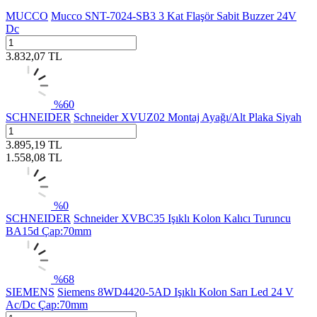
MUCCO
Mucco SNT-7024-SB3 3 Kat Flaşör Sabit Buzzer 24V
Dc
3.832,07
TL
%
60
SCHNEIDER
Schneider XVUZ02 Montaj Ayağı/Alt Plaka Siyah
3.895,19
TL
1.558,08
TL
%
0
SCHNEIDER
Schneider XVBC35 Işıklı Kolon Kalıcı Turuncu
BA15d Çap:70mm
%
68
SIEMENS
Siemens 8WD4420-5AD Işıklı Kolon Sarı Led 24 V
Ac/Dc Çap:70mm