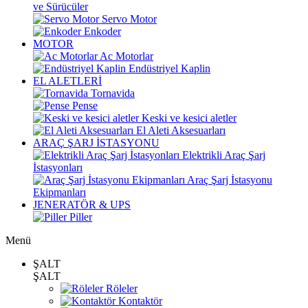
ve Sürücüler
Servo Motor
Enkoder
MOTOR
Ac Motorlar
Endüstriyel Kaplin
EL ALETLERİ
Tornavida
Pense
Keski ve kesici aletler
El Aleti Aksesuarları
ARAÇ ŞARJ İSTASYONU
Elektrikli Araç Şarj
İstasyonları
Araç Şarj İstasyonu
Ekipmanları
JENERATÖR & UPS
Piller
Menü
ŞALT
ŞALT
Röleler
Kontaktör