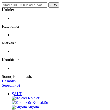
ARA
Ürünler
Kategoriler
Markalar
Kombinler
Sonuç bulunamadı.
Hesabım
Sepetim
(
0
)
ŞALT
Röleler
Kontaktör
Sigorta