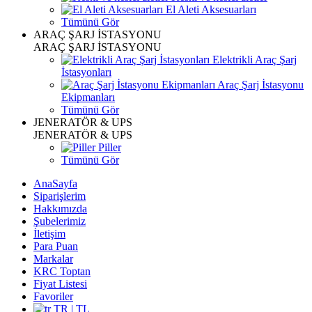
El Aleti Aksesuarları
Tümünü Gör
ARAÇ ŞARJ İSTASYONU
ARAÇ ŞARJ İSTASYONU
Elektrikli Araç Şarj
İstasyonları
Araç Şarj İstasyonu
Ekipmanları
Tümünü Gör
JENERATÖR & UPS
JENERATÖR & UPS
Piller
Tümünü Gör
AnaSayfa
Siparişlerim
Hakkımızda
Şubelerimiz
İletişim
Para Puan
Markalar
KRC Toptan
Fiyat Listesi
Favoriler
TR | TL