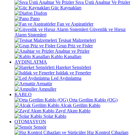
Sıva Üstü Anahtar Ve Prizler
Güç Kaynakları
Diafon
Pano
Fan ve Aspiratörler
Güvenlik ve Hırsız
Alarm Sistemleri
Tesisat Malzemeleri
Grup Priz ve Fişler
Anahtar ve Prizler
Kablo Kanalları
AYDINLATMA
Hareket Sensörleri
Işıldak ve Fenerler
Led Aydınlatma
Armatür
Ampuller
KABLO
Orta Gerilim Kablo (OG)
Alçak Gerilim Kablo
Zayıf Akım Kablo
Solar Kablo
OTOMASYON
Sensör
Hız Kontrol Cihazları