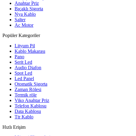
Anahtar Priz
Bıçaklı Sigorta
Nya Kablo
Şalter
Ac Motor
Popüler Kategoriler
Lityum Pil
Kablo Makarası
Pano
Şerit Led
Audio Diafon
Spot Led
Led Panel
Otomatik Sigorta
Zaman Rölesi
Termik röle
Viko Anahtar Priz
Telefon Kablosu
Data Kablosu
Ttr Kablo
Hızlı Erişim