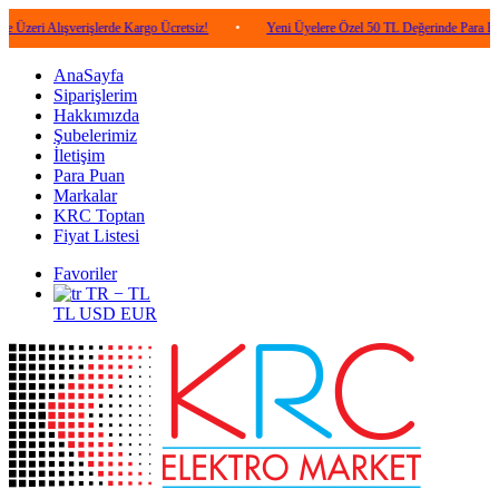
ışverişlerde Kargo Ücretsiz!
•
Yeni Üyelere Özel 50 TL Değerinde Para Puan!
•
AnaSayfa
Siparişlerim
Hakkımızda
Şubelerimiz
İletişim
Para Puan
Markalar
KRC Toptan
Fiyat Listesi
Favoriler
TR − TL
TL
USD
EUR