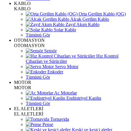
KABLO
KABLO
Orta Gerilim Kablo (OG)
Alçak Gerilim Kablo
Zayıf Akım Kablo
Solar Kablo
Tümünü Gör
OTOMASYON
OTOMASYON
Sensör
Hız Kontrol
Cihazları ve Sürücüler
Servo Motor
Enkoder
Tümünü Gör
MOTOR
MOTOR
Ac Motorlar
Endüstriyel Kaplin
Tümünü Gör
EL ALETLERİ
EL ALETLERİ
Tornavida
Pense
Keski ve kesici aletler