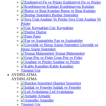
Endüstriyel Fiş ve Prizler
Kombinasyon Kutuları
Buton ve Buat Kutuları
Busbar Sistemleri
Sıva Üstü Anahtar Ve
Prizler
Güç Kaynakları
Diafon
Pano
Fan ve Aspiratörler
Güvenlik ve
Hırsız Alarm Sistemleri
Tesisat Malzemeleri
Grup Priz ve Fişler
Anahtar ve Prizler
Kablo Kanalları
Tümünü Gör
AYDINLATMA
AYDINLATMA
Hareket Sensörleri
Işıldak ve Fenerler
Led Aydınlatma
Armatür
Ampuller
Tümünü Gör