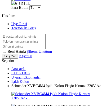
TR | TL
Para Birimi
Hesabım
Üye Girişi
Telefon İle Giriş
Beni Hatırla
Şifremi Unuttum
Kayıt Ol
Giriş Yap
Sepetim
Anasayfa
ELEKTRİK
Uyarıcı Ekipmanlar
Işıklı Kolon
Schneider XVBC4M4 Işıklı Kolon Flaşör Kırmızı 220V Ac