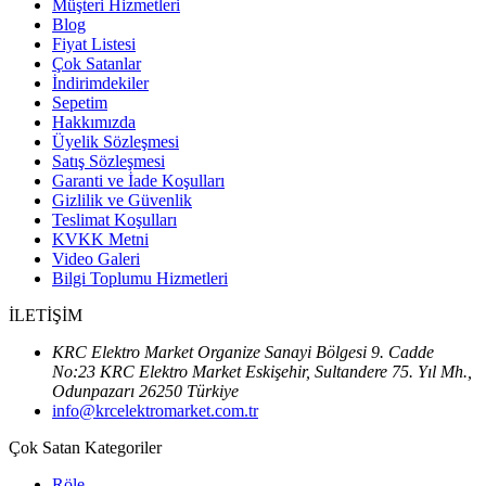
Müşteri Hizmetleri
Blog
Fiyat Listesi
Çok Satanlar
İndirimdekiler
Sepetim
Hakkımızda
Üyelik Sözleşmesi
Satış Sözleşmesi
Garanti ve İade Koşulları
Gizlilik ve Güvenlik
Teslimat Koşulları
KVKK Metni
Video Galeri
Bilgi Toplumu Hizmetleri
İLETİŞİM
KRC Elektro Market Organize Sanayi Bölgesi 9. Cadde
No:23 KRC Elektro Market Eskişehir, Sultandere 75. Yıl Mh.,
Odunpazarı 26250 Türkiye
info@krcelektromarket.com.tr
Çok Satan Kategoriler
Röle