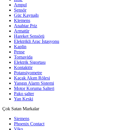
Ampul
Sensör
Güç Kaynağı
Klemens
Anahtar Priz
Armatür
Hareket Sensörü
Elektrikli Araç İstasyonu
Kaplin
Pense
Tornavida
Elektrik Sigortası
Kontaktör
Potansiyometre
Kaçak Akım Rölesi
Yangın Alarm Sistemi
Motor Koruma Şalteri
Pako şalter
Yan Keski
Çok Satan Markalar
Siemens
Phoenix Contact
Viko