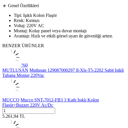
🔹 Genel Özellikleri
Tipi: Işıklı Kolon Flaşör
Renk: Kırmızı
Voltaj: 220V AC
Montaj: Kolay panel veya duvar montajı
Avantajı: Hızlı ve etkili görsel uyarı ile güvenliği artırır.
BENZER ÜRÜNLER
%
0
MUTLUSAN
Mutlusan 129087000297 Il-Xls-T5-2202 Sabit Isikli
Tabana Montaj 220Vac
MUCCO
Mucco SNT-7012-FB3 3 Katlı Işıklı Kolon
Flaşör+Buzzer 220V Ac/Dc
5.261,94
TL