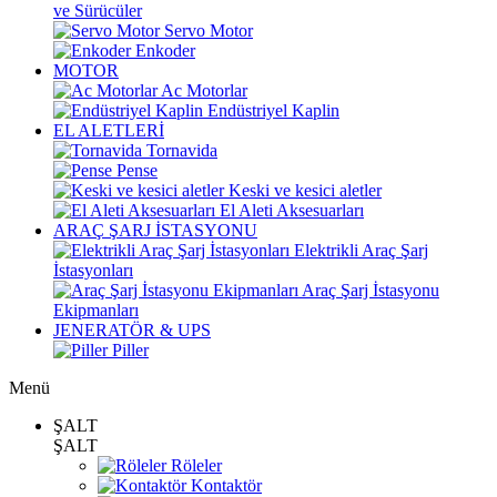
ve Sürücüler
Servo Motor
Enkoder
MOTOR
Ac Motorlar
Endüstriyel Kaplin
EL ALETLERİ
Tornavida
Pense
Keski ve kesici aletler
El Aleti Aksesuarları
ARAÇ ŞARJ İSTASYONU
Elektrikli Araç Şarj
İstasyonları
Araç Şarj İstasyonu
Ekipmanları
JENERATÖR & UPS
Piller
Menü
ŞALT
ŞALT
Röleler
Kontaktör