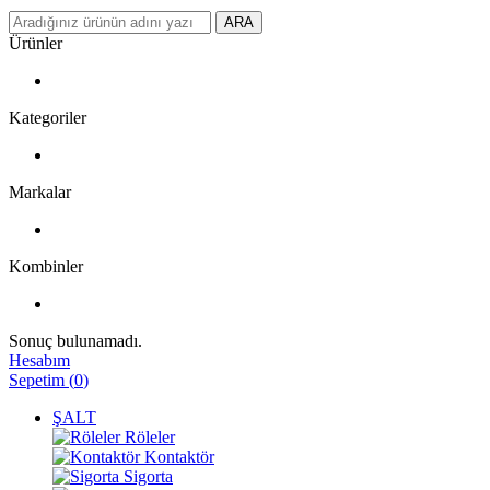
ARA
Ürünler
Kategoriler
Markalar
Kombinler
Sonuç bulunamadı.
Hesabım
Sepetim
(
0
)
ŞALT
Röleler
Kontaktör
Sigorta