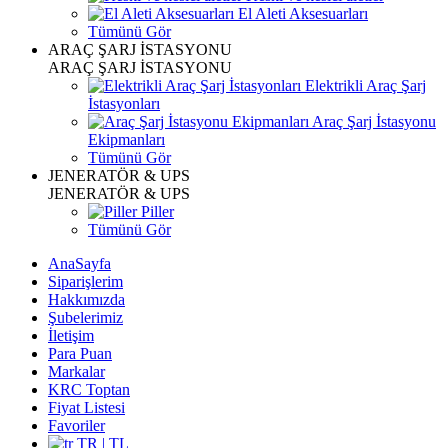
El Aleti Aksesuarları
Tümünü Gör
ARAÇ ŞARJ İSTASYONU
ARAÇ ŞARJ İSTASYONU
Elektrikli Araç Şarj
İstasyonları
Araç Şarj İstasyonu
Ekipmanları
Tümünü Gör
JENERATÖR & UPS
JENERATÖR & UPS
Piller
Tümünü Gör
AnaSayfa
Siparişlerim
Hakkımızda
Şubelerimiz
İletişim
Para Puan
Markalar
KRC Toptan
Fiyat Listesi
Favoriler
TR | TL