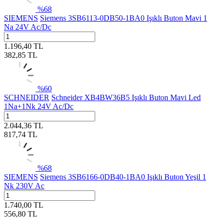
%
68
SIEMENS
Siemens 3SB6113-0DB50-1BA0 Işıklı Buton Mavi 1
Na 24V Ac/Dc
1.196,40
TL
382,85
TL
%
60
SCHNEIDER
Schneider XB4BW36B5 Işıklı Buton Mavi Led
1Na+1Nk 24V Ac/Dc
2.044,36
TL
817,74
TL
%
68
SIEMENS
Siemens 3SB6166-0DB40-1BA0 Işıklı Buton Yeşil 1
Nk 230V Ac
1.740,00
TL
556,80
TL