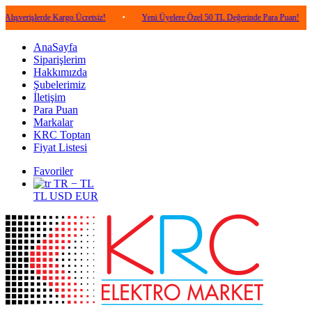
lerde Kargo Ücretsiz!
•
Yeni Üyelere Özel 50 TL Değerinde Para Puan!
•
5.00
AnaSayfa
Siparişlerim
Hakkımızda
Şubelerimiz
İletişim
Para Puan
Markalar
KRC Toptan
Fiyat Listesi
Favoriler
TR − TL
TL
USD
EUR