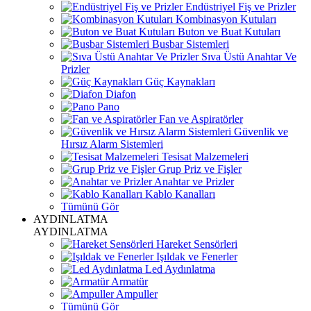
Endüstriyel Fiş ve Prizler
Kombinasyon Kutuları
Buton ve Buat Kutuları
Busbar Sistemleri
Sıva Üstü Anahtar Ve
Prizler
Güç Kaynakları
Diafon
Pano
Fan ve Aspiratörler
Güvenlik ve
Hırsız Alarm Sistemleri
Tesisat Malzemeleri
Grup Priz ve Fişler
Anahtar ve Prizler
Kablo Kanalları
Tümünü Gör
AYDINLATMA
AYDINLATMA
Hareket Sensörleri
Işıldak ve Fenerler
Led Aydınlatma
Armatür
Ampuller
Tümünü Gör