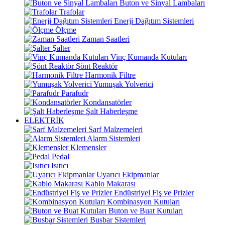
Buton ve Sinyal Lambaları
Trafolar
Enerji Dağıtım Sistemleri
Ölçme
Zaman Saatleri
Şalter
Vinç Kumanda Kutuları
Şönt Reaktör
Harmonik Filtre
Yumuşak Yolverici
Parafudr
Kondansatörler
Şalt Haberleşme
ELEKTRİK
Sarf Malzemeleri
Alarm Sistemleri
Klemensler
Pedal
Isıtıcı
Uyarıcı Ekipmanlar
Kablo Makarası
Endüstriyel Fiş ve Prizler
Kombinasyon Kutuları
Buton ve Buat Kutuları
Busbar Sistemleri