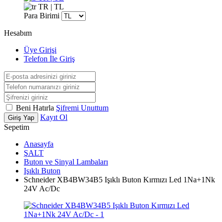
TR | TL
Para Birimi
Hesabım
Üye Girişi
Telefon İle Giriş
Beni Hatırla
Şifremi Unuttum
Kayıt Ol
Giriş Yap
Sepetim
Anasayfa
ŞALT
Buton ve Sinyal Lambaları
Işıklı Buton
Schneider XB4BW34B5 Işıklı Buton Kırmızı Led 1Na+1Nk
24V Ac/Dc