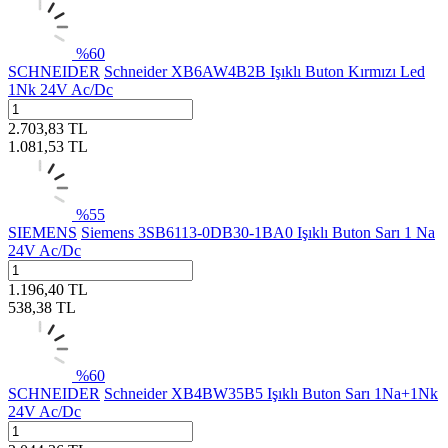
%
60
SCHNEIDER
Schneider XB6AW4B2B Işıklı Buton Kırmızı Led
1Nk 24V Ac/Dc
2.703,83
TL
1.081,53
TL
%
55
SIEMENS
Siemens 3SB6113-0DB30-1BA0 Işıklı Buton Sarı 1 Na
24V Ac/Dc
1.196,40
TL
538,38
TL
%
60
SCHNEIDER
Schneider XB4BW35B5 Işıklı Buton Sarı 1Na+1Nk
24V Ac/Dc