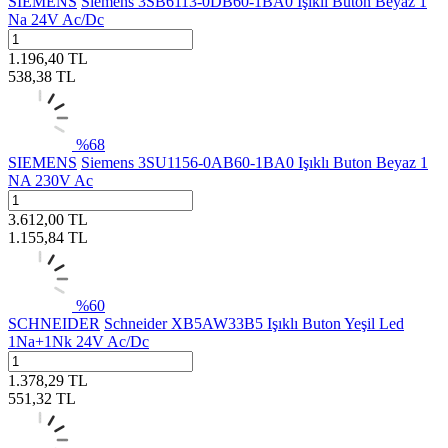
SIEMENS
Siemens 3SB6113-0DB60-1BA0 Işıklı Buton Beyaz 1
Na 24V Ac/Dc
1.196,40
TL
538,38
TL
%
68
SIEMENS
Siemens 3SU1156-0AB60-1BA0 Işıklı Buton Beyaz 1
NA 230V Ac
3.612,00
TL
1.155,84
TL
%
60
SCHNEIDER
Schneider XB5AW33B5 Işıklı Buton Yeşil Led
1Na+1Nk 24V Ac/Dc
1.378,29
TL
551,32
TL