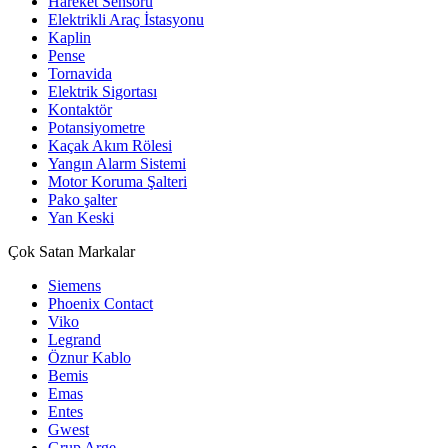
Hareket Sensörü
Elektrikli Araç İstasyonu
Kaplin
Pense
Tornavida
Elektrik Sigortası
Kontaktör
Potansiyometre
Kaçak Akım Rölesi
Yangın Alarm Sistemi
Motor Koruma Şalteri
Pako şalter
Yan Keski
Çok Satan Markalar
Siemens
Phoenix Contact
Viko
Legrand
Öznur Kablo
Bemis
Emas
Entes
Gwest
Grup Arge