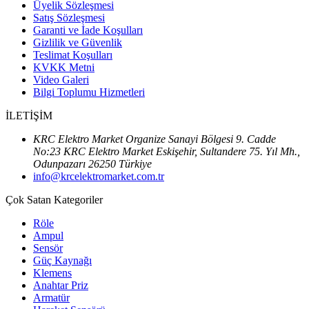
Üyelik Sözleşmesi
Satış Sözleşmesi
Garanti ve İade Koşulları
Gizlilik ve Güvenlik
Teslimat Koşulları
KVKK Metni
Video Galeri
Bilgi Toplumu Hizmetleri
İLETİŞİM
KRC Elektro Market Organize Sanayi Bölgesi 9. Cadde
No:23 KRC Elektro Market Eskişehir, Sultandere 75. Yıl Mh.,
Odunpazarı 26250 Türkiye
info@krcelektromarket.com.tr
Çok Satan Kategoriler
Röle
Ampul
Sensör
Güç Kaynağı
Klemens
Anahtar Priz
Armatür