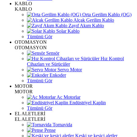
KABLO
KABLO
Orta Gerilim Kablo (OG)
Alçak Gerilim Kablo
Zayıf Akım Kablo
Solar Kablo
Tümünü Gör
OTOMASYON
OTOMASYON
Sensör
Hız Kontrol
Cihazları ve Sürücüler
Servo Motor
Enkoder
Tümünü Gör
MOTOR
MOTOR
Ac Motorlar
Endüstriyel Kaplin
Tümünü Gör
EL ALETLERİ
EL ALETLERİ
Tornavida
Pense
Keski ve kesici aletler