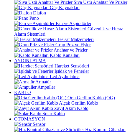
Sıva Üstü Anahtar Ve Prizler
Güç Kaynakları
Diafon
Pano
Fan ve Aspiratörler
Güvenlik ve Hırsız
Alarm Sistemleri
Tesisat Malzemeleri
Grup Priz ve Fişler
Anahtar ve Prizler
Kablo Kanalları
AYDINLATMA
Hareket Sensörleri
Işıldak ve Fenerler
Led Aydınlatma
Armatür
Ampuller
KABLO
Orta Gerilim Kablo (OG)
Alçak Gerilim Kablo
Zayıf Akım Kablo
Solar Kablo
OTOMASYON
Sensör
Hız Kontrol Cihazları