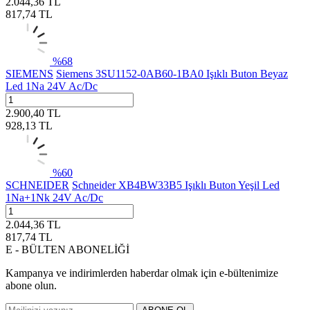
2.044,36
TL
817,74
TL
%
68
SIEMENS
Siemens 3SU1152-0AB60-1BA0 Işıklı Buton Beyaz
Led 1Na 24V Ac/Dc
2.900,40
TL
928,13
TL
%
60
SCHNEIDER
Schneider XB4BW33B5 Işıklı Buton Yeşil Led
1Na+1Nk 24V Ac/Dc
2.044,36
TL
817,74
TL
E - BÜLTEN ABONELİĞİ
Kampanya ve indirimlerden haberdar olmak için e-bültenimize
abone olun.