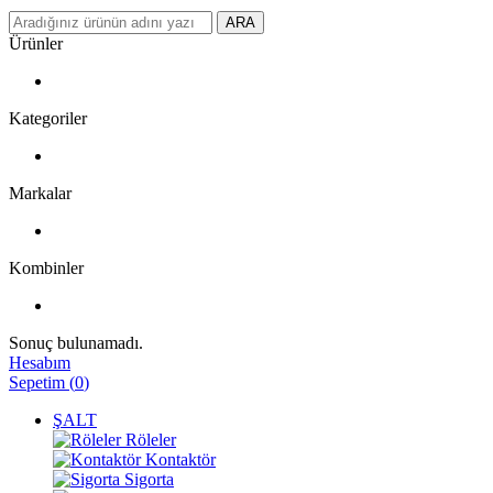
ARA
Ürünler
Kategoriler
Markalar
Kombinler
Sonuç bulunamadı.
Hesabım
Sepetim
(
0
)
ŞALT
Röleler
Kontaktör
Sigorta