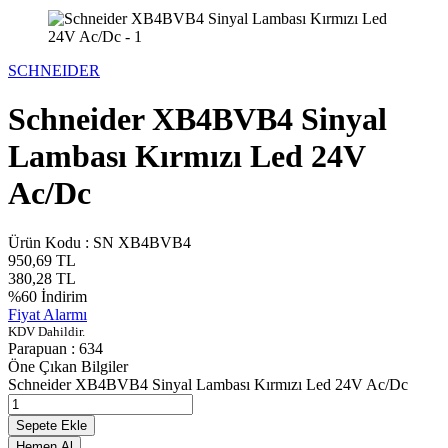
SCHNEIDER
Schneider XB4BVB4 Sinyal
Lambası Kırmızı Led 24V
Ac/Dc
Ürün Kodu :
SN XB4BVB4
950,69
TL
380,28
TL
%
60
İndirim
Fiyat Alarmı
KDV Dahildir.
Parapuan :
634
Öne Çıkan Bilgiler
Schneider XB4BVB4 Sinyal Lambası Kırmızı Led 24V Ac/Dc
Sepete Ekle
Hemen Al