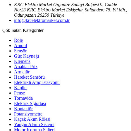
KRC Elektro Market Organize Sanayi Bölgesi 9. Cadde
No:23 KRC Elektro Market Eskişehir, Sultandere 75. Yıl Mh.,
Odunpazarı 26250 Türkiye
info@krcelektromarket.com.tr
Çok Satan Kategoriler
Röle
Ampul
Sensör
Güç Kaynağı
Klemens
Anahtar Priz
Armatür
Hareket Sensörü
Elektrikli Araç İstasyonu
Kaplin
Pense
Tornavida
Elektrik Sigortası
Kontaktör
Potansiyometre
Kaçak Akım Rölesi
Yangın Alarm Sistemi
Motor Koruma Şalteri