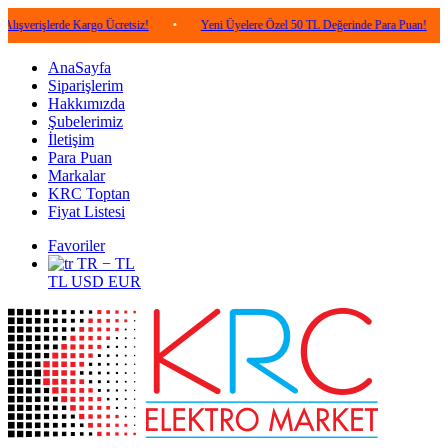
erde Kargo Ücretsiz!
•
Yeni Üyelere Özel 50 TL Değerinde Para Puan!
•
5.00
AnaSayfa
Siparişlerim
Hakkımızda
Şubelerimiz
İletişim
Para Puan
Markalar
KRC Toptan
Fiyat Listesi
Favoriler
TR − TL
TL
USD
EUR