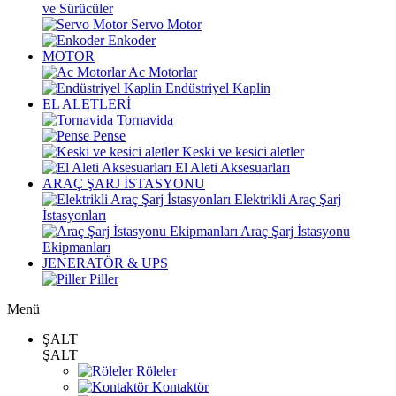
ve Sürücüler
Servo Motor
Enkoder
MOTOR
Ac Motorlar
Endüstriyel Kaplin
EL ALETLERİ
Tornavida
Pense
Keski ve kesici aletler
El Aleti Aksesuarları
ARAÇ ŞARJ İSTASYONU
Elektrikli Araç Şarj
İstasyonları
Araç Şarj İstasyonu
Ekipmanları
JENERATÖR & UPS
Piller
Menü
ŞALT
ŞALT
Röleler
Kontaktör