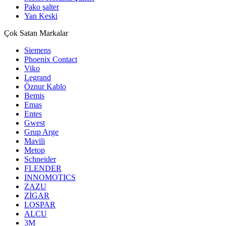
Pako şalter
Yan Keski
Çok Satan Markalar
Siemens
Phoenix Contact
Viko
Legrand
Öznur Kablo
Bemis
Emas
Entes
Gwest
Grup Arge
Mavili
Metop
Schneider
FLENDER
INNOMOTICS
ZAZU
ZİGAR
LOSPAR
ALCU
3M