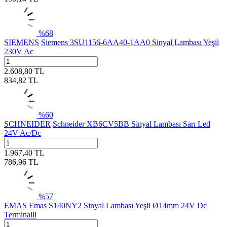
%
68
SIEMENS
Siemens 3SU1156-6AA40-1AA0 Sinyal Lambası Yeşil
230V Ac
2.608,80
TL
834,82
TL
%
60
SCHNEIDER
Schneider XB6CV5BB Sinyal Lambası Sarı Led
24V Ac/Dc
1.967,40
TL
786,96
TL
%
57
EMAS
Emas S140NY2 Sinyal Lambası Yeşil Ø14mm 24V Dc
Terminalli