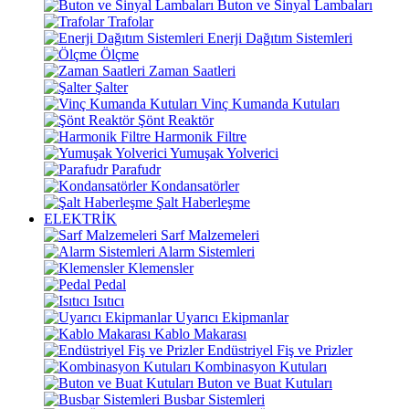
Buton ve Sinyal Lambaları
Trafolar
Enerji Dağıtım Sistemleri
Ölçme
Zaman Saatleri
Şalter
Vinç Kumanda Kutuları
Şönt Reaktör
Harmonik Filtre
Yumuşak Yolverici
Parafudr
Kondansatörler
Şalt Haberleşme
ELEKTRİK
Sarf Malzemeleri
Alarm Sistemleri
Klemensler
Pedal
Isıtıcı
Uyarıcı Ekipmanlar
Kablo Makarası
Endüstriyel Fiş ve Prizler
Kombinasyon Kutuları
Buton ve Buat Kutuları
Busbar Sistemleri