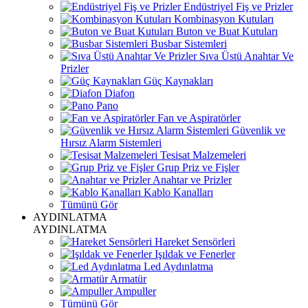
Endüstriyel Fiş ve Prizler
Kombinasyon Kutuları
Buton ve Buat Kutuları
Busbar Sistemleri
Sıva Üstü Anahtar Ve
Prizler
Güç Kaynakları
Diafon
Pano
Fan ve Aspiratörler
Güvenlik ve
Hırsız Alarm Sistemleri
Tesisat Malzemeleri
Grup Priz ve Fişler
Anahtar ve Prizler
Kablo Kanalları
Tümünü Gör
AYDINLATMA
AYDINLATMA
Hareket Sensörleri
Işıldak ve Fenerler
Led Aydınlatma
Armatür
Ampuller
Tümünü Gör