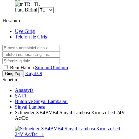
TR | TL
Para Birimi
Hesabım
Üye Girişi
Telefon İle Giriş
Beni Hatırla
Şifremi Unuttum
Kayıt Ol
Giriş Yap
Sepetim
Anasayfa
ŞALT
Buton ve Sinyal Lambaları
Sinyal Lambası
Schneider XB4BVB4 Sinyal Lambası Kırmızı Led 24V
Ac/Dc