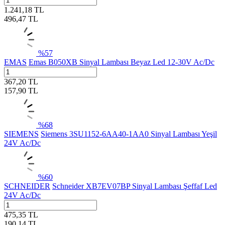
1.241,18
TL
496,47
TL
%
57
EMAS
Emas B050XB Sinyal Lambası Beyaz Led 12-30V Ac/Dc
367,20
TL
157,90
TL
%
68
SIEMENS
Siemens 3SU1152-6AA40-1AA0 Sinyal Lambası Yeşil
24V Ac/Dc
%
60
SCHNEIDER
Schneider XB7EV07BP Sinyal Lambası Şeffaf Led
24V Ac/Dc
475,35
TL
190,14
TL