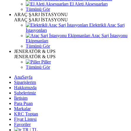
El Aleti Aksesuarları
Tümünü Gör
ARAÇ ŞARJ İSTASYONU
ARAÇ ŞARJ İSTASYONU
Elektrikli Araç Şarj
İstasyonları
Araç Şarj İstasyonu
Ekipmanları
Tümünü Gör
JENERATÖR & UPS
JENERATÖR & UPS
Piller
Tümünü Gör
AnaSayfa
Siparişlerim
Hakkımızda
Şubelerimiz
İletişim
Para Puan
Markalar
KRC Toptan
Fiyat Listesi
Favoriler
TR | TL