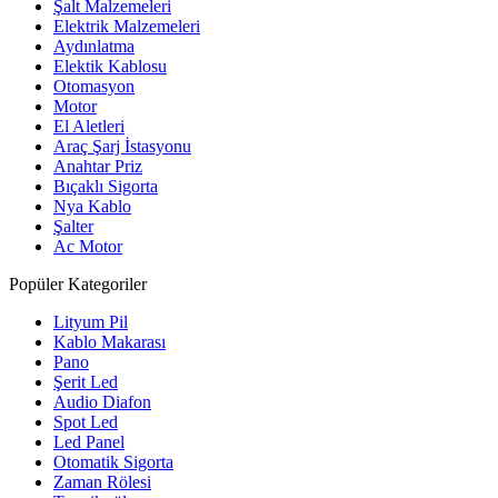
Şalt Malzemeleri
Elektrik Malzemeleri
Aydınlatma
Elektik Kablosu
Otomasyon
Motor
El Aletleri
Araç Şarj İstasyonu
Anahtar Priz
Bıçaklı Sigorta
Nya Kablo
Şalter
Ac Motor
Popüler Kategoriler
Lityum Pil
Kablo Makarası
Pano
Şerit Led
Audio Diafon
Spot Led
Led Panel
Otomatik Sigorta
Zaman Rölesi