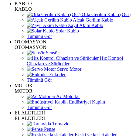
KABLO
KABLO
Orta Gerilim Kablo (OG)
Alçak Gerilim Kablo
Zayıf Akım Kablo
Solar Kablo
Tümünü Gör
OTOMASYON
OTOMASYON
Sensör
Hız Kontrol
Cihazları ve Sürücüler
Servo Motor
Enkoder
Tümünü Gör
MOTOR
MOTOR
Ac Motorlar
Endüstriyel Kaplin
Tümünü Gör
EL ALETLERİ
EL ALETLERİ
Tornavida
Pense
Keski ve kesici aletler