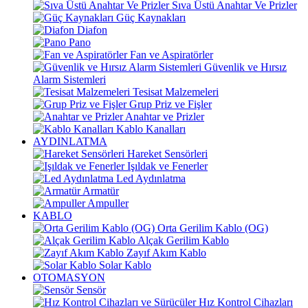
Sıva Üstü Anahtar Ve Prizler
Güç Kaynakları
Diafon
Pano
Fan ve Aspiratörler
Güvenlik ve Hırsız
Alarm Sistemleri
Tesisat Malzemeleri
Grup Priz ve Fişler
Anahtar ve Prizler
Kablo Kanalları
AYDINLATMA
Hareket Sensörleri
Işıldak ve Fenerler
Led Aydınlatma
Armatür
Ampuller
KABLO
Orta Gerilim Kablo (OG)
Alçak Gerilim Kablo
Zayıf Akım Kablo
Solar Kablo
OTOMASYON
Sensör
Hız Kontrol Cihazları