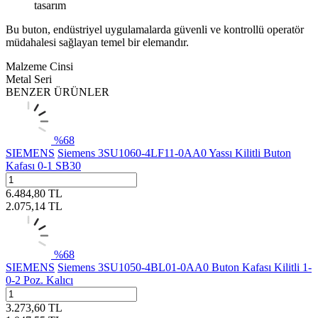
tasarım
Bu buton, endüstriyel uygulamalarda güvenli ve kontrollü operatör
müdahalesi sağlayan temel bir elemandır.
Malzeme Cinsi
Metal Seri
BENZER ÜRÜNLER
%
68
SIEMENS
Siemens 3SU1060-4LF11-0AA0 Yassı Kilitli Buton
Kafası 0-1 SB30
6.484,80
TL
2.075,14
TL
%
68
SIEMENS
Siemens 3SU1050-4BL01-0AA0 Buton Kafası Kilitli 1-
0-2 Poz. Kalıcı
3.273,60
TL