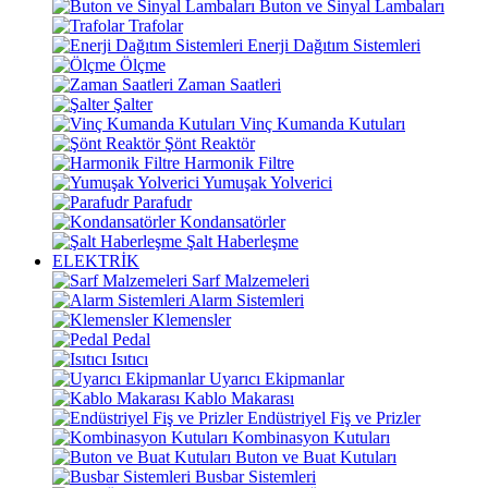
Buton ve Sinyal Lambaları
Trafolar
Enerji Dağıtım Sistemleri
Ölçme
Zaman Saatleri
Şalter
Vinç Kumanda Kutuları
Şönt Reaktör
Harmonik Filtre
Yumuşak Yolverici
Parafudr
Kondansatörler
Şalt Haberleşme
ELEKTRİK
Sarf Malzemeleri
Alarm Sistemleri
Klemensler
Pedal
Isıtıcı
Uyarıcı Ekipmanlar
Kablo Makarası
Endüstriyel Fiş ve Prizler
Kombinasyon Kutuları
Buton ve Buat Kutuları
Busbar Sistemleri