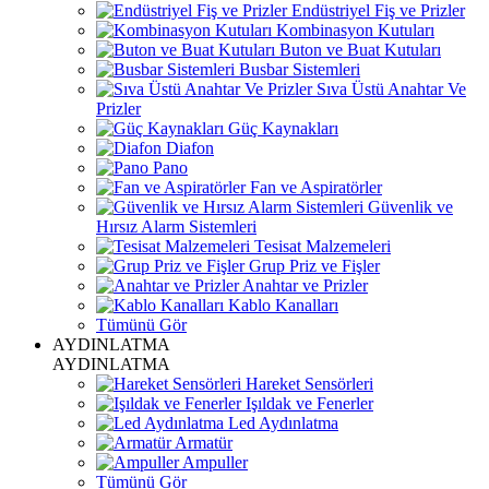
Endüstriyel Fiş ve Prizler
Kombinasyon Kutuları
Buton ve Buat Kutuları
Busbar Sistemleri
Sıva Üstü Anahtar Ve
Prizler
Güç Kaynakları
Diafon
Pano
Fan ve Aspiratörler
Güvenlik ve
Hırsız Alarm Sistemleri
Tesisat Malzemeleri
Grup Priz ve Fişler
Anahtar ve Prizler
Kablo Kanalları
Tümünü Gör
AYDINLATMA
AYDINLATMA
Hareket Sensörleri
Işıldak ve Fenerler
Led Aydınlatma
Armatür
Ampuller
Tümünü Gör