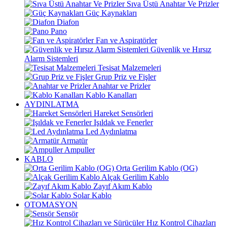
Sıva Üstü Anahtar Ve Prizler
Güç Kaynakları
Diafon
Pano
Fan ve Aspiratörler
Güvenlik ve Hırsız
Alarm Sistemleri
Tesisat Malzemeleri
Grup Priz ve Fişler
Anahtar ve Prizler
Kablo Kanalları
AYDINLATMA
Hareket Sensörleri
Işıldak ve Fenerler
Led Aydınlatma
Armatür
Ampuller
KABLO
Orta Gerilim Kablo (OG)
Alçak Gerilim Kablo
Zayıf Akım Kablo
Solar Kablo
OTOMASYON
Sensör
Hız Kontrol Cihazları