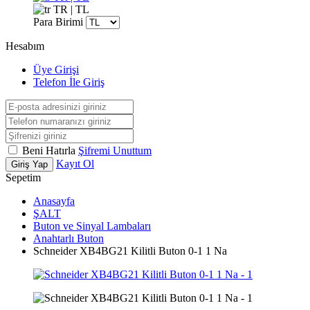
TR | TL
Para Birimi
Hesabım
Üye Girişi
Telefon İle Giriş
Beni Hatırla
Şifremi Unuttum
Kayıt Ol
Giriş Yap
Sepetim
Anasayfa
ŞALT
Buton ve Sinyal Lambaları
Anahtarlı Buton
Schneider XB4BG21 Kilitli Buton 0-1 1 Na