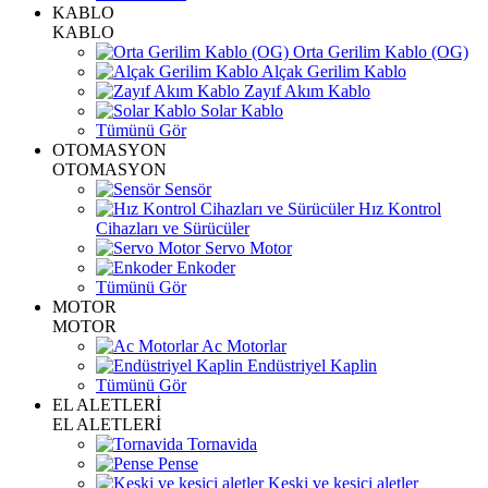
KABLO
KABLO
Orta Gerilim Kablo (OG)
Alçak Gerilim Kablo
Zayıf Akım Kablo
Solar Kablo
Tümünü Gör
OTOMASYON
OTOMASYON
Sensör
Hız Kontrol
Cihazları ve Sürücüler
Servo Motor
Enkoder
Tümünü Gör
MOTOR
MOTOR
Ac Motorlar
Endüstriyel Kaplin
Tümünü Gör
EL ALETLERİ
EL ALETLERİ
Tornavida
Pense
Keski ve kesici aletler