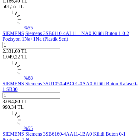
1.166,40
TL
501,55
TL
%
55
SIEMENS
Siemens 3SB6110-4AL11-1NA0 Kilitli Buton 1-0-2
Pozisyon 1Na+1Na (Plastik Seri)
2.331,60
TL
1.049,22
TL
%
68
SIEMENS
Siemens 3SU1050-4BC01-0AA0 Kilitli Buton Kafası 0-
1 SB30
3.094,80
TL
990,34
TL
%
55
SIEMENS
Siemens 3SB6160-4AA11-1BA0 Kilitli Buton 0-1
Pozisyon 1 Na