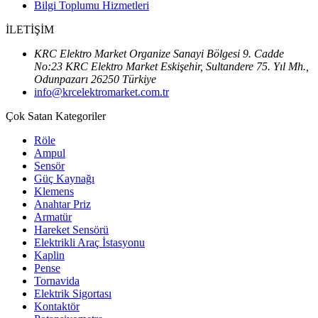
Bilgi Toplumu Hizmetleri
İLETİŞİM
KRC Elektro Market Organize Sanayi Bölgesi 9. Cadde
No:23 KRC Elektro Market Eskişehir, Sultandere 75. Yıl Mh.,
Odunpazarı 26250 Türkiye
info@krcelektromarket.com.tr
Çok Satan Kategoriler
Röle
Ampul
Sensör
Güç Kaynağı
Klemens
Anahtar Priz
Armatür
Hareket Sensörü
Elektrikli Araç İstasyonu
Kaplin
Pense
Tornavida
Elektrik Sigortası
Kontaktör