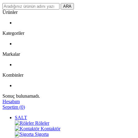
ARA
Ürünler
Kategoriler
Markalar
Kombinler
Sonuç bulunamadı.
Hesabım
Sepetim
(
0
)
ŞALT
Röleler
Kontaktör
Sigorta