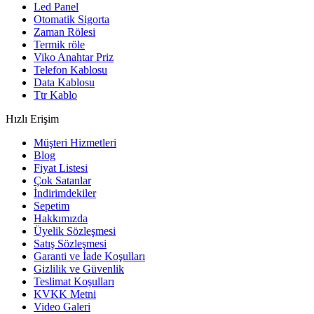
Led Panel
Otomatik Sigorta
Zaman Rölesi
Termik röle
Viko Anahtar Priz
Telefon Kablosu
Data Kablosu
Ttr Kablo
Hızlı Erişim
Müşteri Hizmetleri
Blog
Fiyat Listesi
Çok Satanlar
İndirimdekiler
Sepetim
Hakkımızda
Üyelik Sözleşmesi
Satış Sözleşmesi
Garanti ve İade Koşulları
Gizlilik ve Güvenlik
Teslimat Koşulları
KVKK Metni
Video Galeri