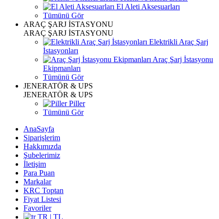
El Aleti Aksesuarları
Tümünü Gör
ARAÇ ŞARJ İSTASYONU
ARAÇ ŞARJ İSTASYONU
Elektrikli Araç Şarj
İstasyonları
Araç Şarj İstasyonu
Ekipmanları
Tümünü Gör
JENERATÖR & UPS
JENERATÖR & UPS
Piller
Tümünü Gör
AnaSayfa
Siparişlerim
Hakkımızda
Şubelerimiz
İletişim
Para Puan
Markalar
KRC Toptan
Fiyat Listesi
Favoriler
TR | TL