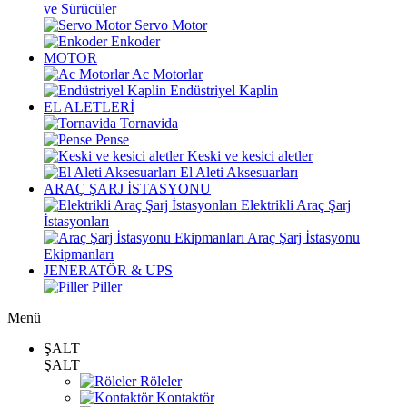
ve Sürücüler
Servo Motor
Enkoder
MOTOR
Ac Motorlar
Endüstriyel Kaplin
EL ALETLERİ
Tornavida
Pense
Keski ve kesici aletler
El Aleti Aksesuarları
ARAÇ ŞARJ İSTASYONU
Elektrikli Araç Şarj
İstasyonları
Araç Şarj İstasyonu
Ekipmanları
JENERATÖR & UPS
Piller
Menü
ŞALT
ŞALT
Röleler
Kontaktör