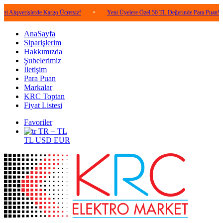
işlerde Kargo Ücretsiz!
•
Yeni Üyelere Özel 50 TL Değerinde Para Puan!
•
5
AnaSayfa
Siparişlerim
Hakkımızda
Şubelerimiz
İletişim
Para Puan
Markalar
KRC Toptan
Fiyat Listesi
Favoriler
TR − TL
TL
USD
EUR