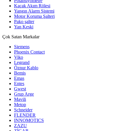
Potansiyometre
Kaçak Akım Rölesi
Yangın Alarm Sistemi
Motor Koruma Şalteri
Pako şalter
Yan Keski
Çok Satan Markalar
Siemens
Phoenix Contact
Viko
Legrand
Öznur Kablo
Bemis
Emas
Entes
Gwest
Grup Arge
Mavili
Metop
Schneider
FLENDER
INNOMOTICS
ZAZU
ZİGAR