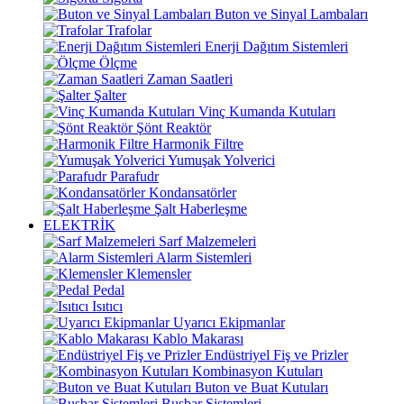
Buton ve Sinyal Lambaları
Trafolar
Enerji Dağıtım Sistemleri
Ölçme
Zaman Saatleri
Şalter
Vinç Kumanda Kutuları
Şönt Reaktör
Harmonik Filtre
Yumuşak Yolverici
Parafudr
Kondansatörler
Şalt Haberleşme
ELEKTRİK
Sarf Malzemeleri
Alarm Sistemleri
Klemensler
Pedal
Isıtıcı
Uyarıcı Ekipmanlar
Kablo Makarası
Endüstriyel Fiş ve Prizler
Kombinasyon Kutuları
Buton ve Buat Kutuları
Busbar Sistemleri