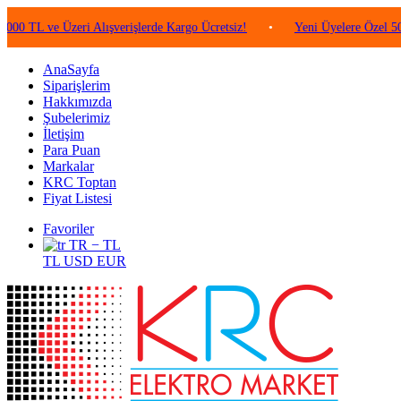
ve Üzeri Alışverişlerde Kargo Ücretsiz!
•
Yeni Üyelere Özel 50 TL Değe
AnaSayfa
Siparişlerim
Hakkımızda
Şubelerimiz
İletişim
Para Puan
Markalar
KRC Toptan
Fiyat Listesi
Favoriler
TR − TL
TL
USD
EUR