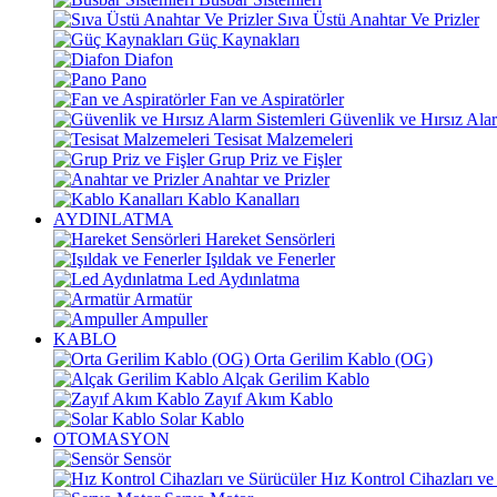
Sıva Üstü Anahtar Ve Prizler
Güç Kaynakları
Diafon
Pano
Fan ve Aspiratörler
Güvenlik ve Hırsız Alar
Tesisat Malzemeleri
Grup Priz ve Fişler
Anahtar ve Prizler
Kablo Kanalları
AYDINLATMA
Hareket Sensörleri
Işıldak ve Fenerler
Led Aydınlatma
Armatür
Ampuller
KABLO
Orta Gerilim Kablo (OG)
Alçak Gerilim Kablo
Zayıf Akım Kablo
Solar Kablo
OTOMASYON
Sensör
Hız Kontrol Cihazları ve