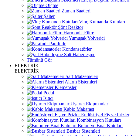
Ölçme
Zaman Saatleri
Şalter
Vinç Kumanda Kutuları
Şönt Reaktör
Harmonik Filtre
Yumuşak Yolverici
Parafudr
Kondansatörler
Şalt Haberleşme
Tümünü Gör
ELEKTRİK
ELEKTRİK
Sarf Malzemeleri
Alarm Sistemleri
Klemensler
Pedal
Isıtıcı
Uyarıcı Ekipmanlar
Kablo Makarası
Endüstriyel Fiş ve Prizler
Kombinasyon Kutuları
Buton ve Buat Kutuları
Busbar Sistemleri