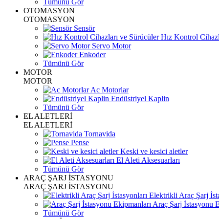
Tümünü Gör
OTOMASYON
OTOMASYON
Sensör
Hız Kontrol Cihazl
Servo Motor
Enkoder
Tümünü Gör
MOTOR
MOTOR
Ac Motorlar
Endüstriyel Kaplin
Tümünü Gör
EL ALETLERİ
EL ALETLERİ
Tornavida
Pense
Keski ve kesici aletler
El Aleti Aksesuarları
Tümünü Gör
ARAÇ ŞARJ İSTASYONU
ARAÇ ŞARJ İSTASYONU
Elektrikli Araç Şarj İst
Araç Şarj İstasyonu 
Tümünü Gör