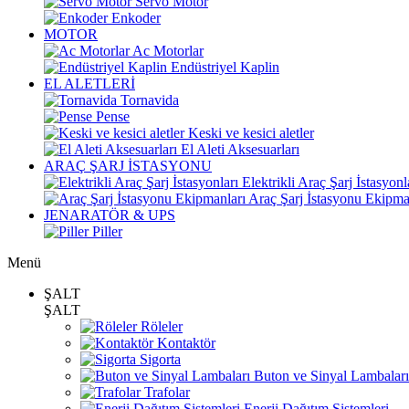
Servo Motor
Enkoder
MOTOR
Ac Motorlar
Endüstriyel Kaplin
EL ALETLERİ
Tornavida
Pense
Keski ve kesici aletler
El Aleti Aksesuarları
ARAÇ ŞARJ İSTASYONU
Elektrikli Araç Şarj İstasyonl
Araç Şarj İstasyonu Ekipma
JENARATÖR & UPS
Piller
Menü
ŞALT
ŞALT
Röleler
Kontaktör
Sigorta
Buton ve Sinyal Lambaları
Trafolar
Enerji Dağıtım Sistemleri