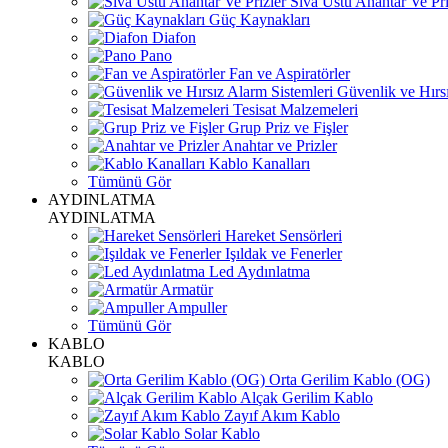
Sıva Üstü Anahtar Ve Pri
Güç Kaynakları
Diafon
Pano
Fan ve Aspiratörler
Güvenlik ve Hırsı
Tesisat Malzemeleri
Grup Priz ve Fişler
Anahtar ve Prizler
Kablo Kanalları
Tümünü Gör
AYDINLATMA
AYDINLATMA
Hareket Sensörleri
Işıldak ve Fenerler
Led Aydınlatma
Armatür
Ampuller
Tümünü Gör
KABLO
KABLO
Orta Gerilim Kablo (OG)
Alçak Gerilim Kablo
Zayıf Akım Kablo
Solar Kablo