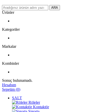
ARA
Ürünler
Kategoriler
Markalar
Kombinler
Sonuç bulunamadı.
Hesabım
Sepetim
(
0
)
ŞALT
Röleler
Kontaktör
Sigorta