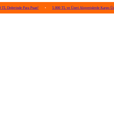
rinde Para Puan!
•
5.000 TL ve Üzeri Alışverişlerde Kargo Ücretsiz!