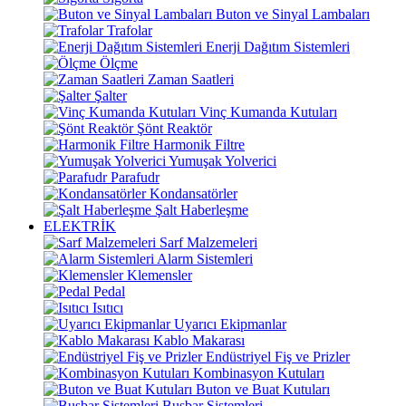
Buton ve Sinyal Lambaları
Trafolar
Enerji Dağıtım Sistemleri
Ölçme
Zaman Saatleri
Şalter
Vinç Kumanda Kutuları
Şönt Reaktör
Harmonik Filtre
Yumuşak Yolverici
Parafudr
Kondansatörler
Şalt Haberleşme
ELEKTRİK
Sarf Malzemeleri
Alarm Sistemleri
Klemensler
Pedal
Isıtıcı
Uyarıcı Ekipmanlar
Kablo Makarası
Endüstriyel Fiş ve Prizler
Kombinasyon Kutuları
Buton ve Buat Kutuları
Busbar Sistemleri