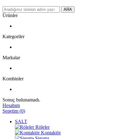
ARA
Ürünler
Kategoriler
Markalar
Kombinler
Sonuç bulunamadı.
Hesabım
Sepetim
(
0
)
ŞALT
Röleler
Kontaktör
Sigorta