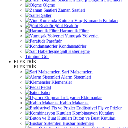
Ölçme
Zaman Saatleri
Şalter
Vinç Kumanda Kutuları
Şönt Reaktör
Harmonik Filtre
Yumuşak Yolverici
Parafudr
Kondansatörler
Şalt Haberleşme
Tümünü Gör
ELEKTRİK
ELEKTRİK
Sarf Malzemeleri
Alarm Sistemleri
Klemensler
Pedal
Isıtıcı
Uyarıcı Ekipmanlar
Kablo Makarası
Endüstriyel Fiş ve Prizler
Kombinasyon Kutuları
Buton ve Buat Kutuları
Busbar Sistemleri