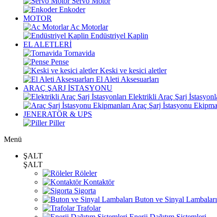
Servo Motor
Enkoder
MOTOR
Ac Motorlar
Endüstriyel Kaplin
EL ALETLERİ
Tornavida
Pense
Keski ve kesici aletler
El Aleti Aksesuarları
ARAÇ ŞARJ İSTASYONU
Elektrikli Araç Şarj İstasyonl
Araç Şarj İstasyonu Ekipma
JENERATÖR & UPS
Piller
Menü
ŞALT
ŞALT
Röleler
Kontaktör
Sigorta
Buton ve Sinyal Lambaları
Trafolar
Enerji Dağıtım Sistemleri