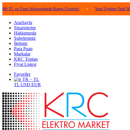
e Üzeri Alışverişlerde Kargo Ücretsiz!
•
Yeni Üyelere Özel 50 TL Değe
AnaSayfa
Siparişlerim
Hakkımızda
Şubelerimiz
İletişim
Para Puan
Markalar
KRC Toptan
Fiyat Listesi
Favoriler
TR − TL
TL
USD
EUR