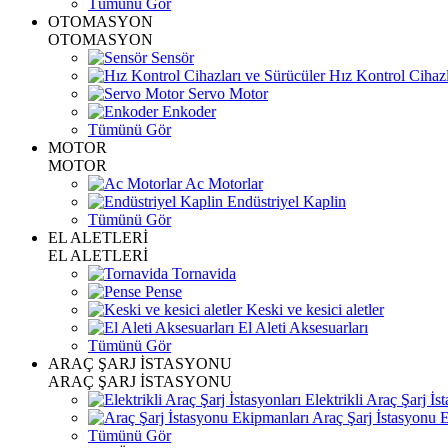
Tümünü Gör
OTOMASYON
OTOMASYON
Sensör
Hız Kontrol Cihazl
Servo Motor
Enkoder
Tümünü Gör
MOTOR
MOTOR
Ac Motorlar
Endüstriyel Kaplin
Tümünü Gör
EL ALETLERİ
EL ALETLERİ
Tornavida
Pense
Keski ve kesici aletler
El Aleti Aksesuarları
Tümünü Gör
ARAÇ ŞARJ İSTASYONU
ARAÇ ŞARJ İSTASYONU
Elektrikli Araç Şarj İst
Araç Şarj İstasyonu 
Tümünü Gör