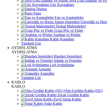
Sıva Üstü Anahtar Ve Pri
Güç Kaynakları
Diafon
Pano
Fan ve Aspiratörler
Güvenlik ve Hırsı
Tesisat Malzemeleri
Grup Priz ve Fişler
Anahtar ve Prizler
Kablo Kanalları
Tümünü Gör
AYDINLATMA
AYDINLATMA
Hareket Sensörleri
Işıldak ve Fenerler
Led Aydınlatma
Armatür
Ampuller
Tümünü Gör
KABLO
KABLO
Orta Gerilim Kablo (OG)
Alçak Gerilim Kablo
Zayıf Akım Kablo
Solar Kablo