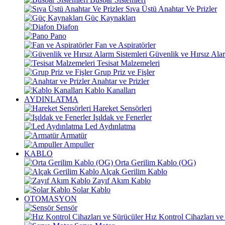
Sıva Üstü Anahtar Ve Prizler
Güç Kaynakları
Diafon
Pano
Fan ve Aspiratörler
Güvenlik ve Hırsız Alar
Tesisat Malzemeleri
Grup Priz ve Fişler
Anahtar ve Prizler
Kablo Kanalları
AYDINLATMA
Hareket Sensörleri
Işıldak ve Fenerler
Led Aydınlatma
Armatür
Ampuller
KABLO
Orta Gerilim Kablo (OG)
Alçak Gerilim Kablo
Zayıf Akım Kablo
Solar Kablo
OTOMASYON
Sensör
Hız Kontrol Cihazları ve