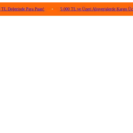
rinde Para Puan!
•
5.000 TL ve Üzeri Alışverişlerde Kargo Ücretsiz!