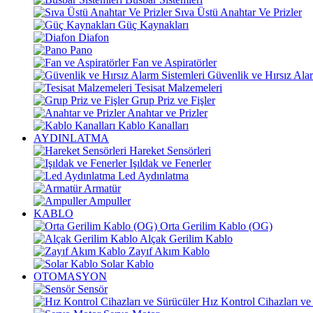
Sıva Üstü Anahtar Ve Prizler
Güç Kaynakları
Diafon
Pano
Fan ve Aspiratörler
Güvenlik ve Hırsız Alar
Tesisat Malzemeleri
Grup Priz ve Fişler
Anahtar ve Prizler
Kablo Kanalları
AYDINLATMA
Hareket Sensörleri
Işıldak ve Fenerler
Led Aydınlatma
Armatür
Ampuller
KABLO
Orta Gerilim Kablo (OG)
Alçak Gerilim Kablo
Zayıf Akım Kablo
Solar Kablo
OTOMASYON
Sensör
Hız Kontrol Cihazları ve