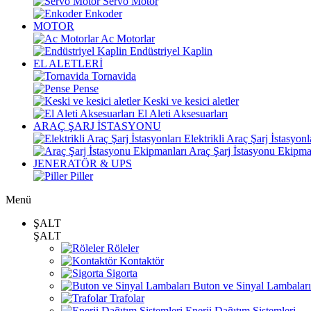
Servo Motor
Enkoder
MOTOR
Ac Motorlar
Endüstriyel Kaplin
EL ALETLERİ
Tornavida
Pense
Keski ve kesici aletler
El Aleti Aksesuarları
ARAÇ ŞARJ İSTASYONU
Elektrikli Araç Şarj İstasyonl
Araç Şarj İstasyonu Ekipma
JENERATÖR & UPS
Piller
Menü
ŞALT
ŞALT
Röleler
Kontaktör
Sigorta
Buton ve Sinyal Lambaları
Trafolar
Enerji Dağıtım Sistemleri