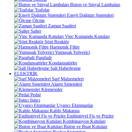
Buton ve Sinyal Lambaları
Trafolar
Enerji Dağıtım Sistemleri
Ölçme
Zaman Saatleri
Şalter
Vinç Kumanda Kutuları
Şönt Reaktör
Harmonik Filtre
Yumuşak Yolverici
Parafudr
Kondansatörler
Şalt Haberleşme
ELEKTRİK
Sarf Malzemeleri
Alarm Sistemleri
Klemensler
Pedal
Isıtıcı
Uyarıcı Ekipmanlar
Kablo Makarası
Endüstriyel Fiş ve Prizler
Kombinasyon Kutuları
Buton ve Buat Kutuları
Busbar Sistemleri