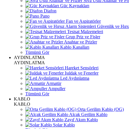
Sıva Üstü Anahtar Ve Pri
Güç Kaynakları
Diafon
Pano
Fan ve Aspiratörler
Güvenlik ve Hırsı
Tesisat Malzemeleri
Grup Priz ve Fişler
Anahtar ve Prizler
Kablo Kanalları
Tümünü Gör
AYDINLATMA
AYDINLATMA
Hareket Sensörleri
Işıldak ve Fenerler
Led Aydınlatma
Armatür
Ampuller
Tümünü Gör
KABLO
KABLO
Orta Gerilim Kablo (OG)
Alçak Gerilim Kablo
Zayıf Akım Kablo
Solar Kablo