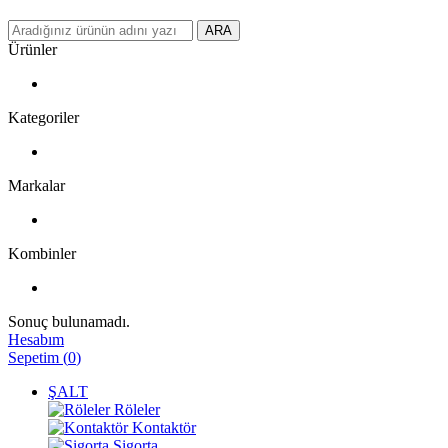
ARA
Ürünler
Kategoriler
Markalar
Kombinler
Sonuç bulunamadı.
Hesabım
Sepetim
(
0
)
ŞALT
Röleler
Kontaktör
Sigorta