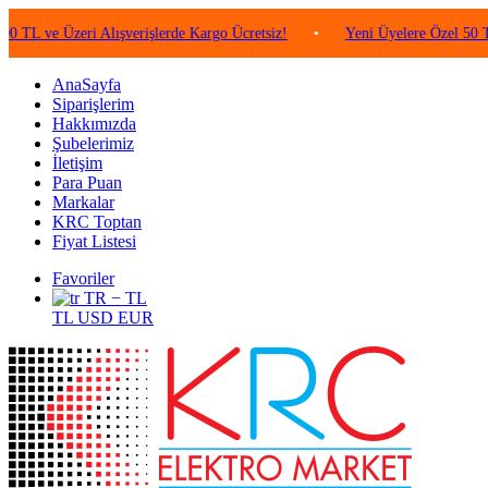
Üzeri Alışverişlerde Kargo Ücretsiz!
•
Yeni Üyelere Özel 50 TL Değeri
AnaSayfa
Siparişlerim
Hakkımızda
Şubelerimiz
İletişim
Para Puan
Markalar
KRC Toptan
Fiyat Listesi
Favoriler
TR − TL
TL
USD
EUR