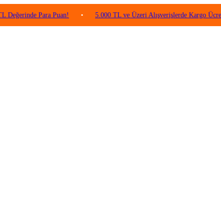
nde Para Puan!
•
5.000 TL ve Üzeri Alışverişlerde Kargo Ücretsiz!
•