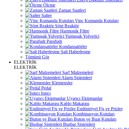
Ölçme
Zaman Saatleri
Şalter
Vinç Kumanda Kutuları
Şönt Reaktör
Harmonik Filtre
Yumuşak Yolverici
Parafudr
Kondansatörler
Şalt Haberleşme
Tümünü Gör
ELEKTRİK
ELEKTRİK
Sarf Malzemeleri
Alarm Sistemleri
Klemensler
Pedal
Isıtıcı
Uyarıcı Ekipmanlar
Kablo Makarası
Endüstriyel Fiş ve Prizler
Kombinasyon Kutuları
Buton ve Buat Kutuları
Busbar Sistemleri