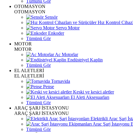
Tümünü Gör
OTOMASYON
OTOMASYON
Sensör
Hız Kontrol Cihazl
Servo Motor
Enkoder
Tümünü Gör
MOTOR
MOTOR
Ac Motorlar
Endüstriyel Kaplin
Tümünü Gör
EL ALETLERİ
EL ALETLERİ
Tornavida
Pense
Keski ve kesici aletler
El Aleti Aksesuarları
Tümünü Gör
ARAÇ ŞARJ İSTASYONU
ARAÇ ŞARJ İSTASYONU
Elektrikli Araç Şarj İst
Araç Şarj İstasyonu 
Tümünü Gör