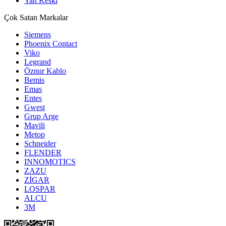
Yan Keski
Çok Satan Markalar
Siemens
Phoenix Contact
Viko
Legrand
Öznur Kablo
Bemis
Emas
Entes
Gwest
Grup Arge
Mavili
Metop
Schneider
FLENDER
INNOMOTICS
ZAZU
ZİGAR
LOSPAR
ALCU
3M