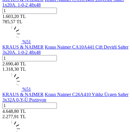
1x20A. 1-0-2 48x48
1.603,20
TL
785,57
TL
%
51
KRAUS & NAIMER
Kraus Naimer CA10A441 Çift Devirli Şalter
3x20A. 1-0-2 48x48
2.690,40
TL
1.318,30
TL
%
51
KRAUS & NAIMER
Kraus Naimer C26A410 Yıldız Üçgen Şalter
3x32A 0-Y-Ü Pozisyon
4.648,80
TL
2.277,91
TL