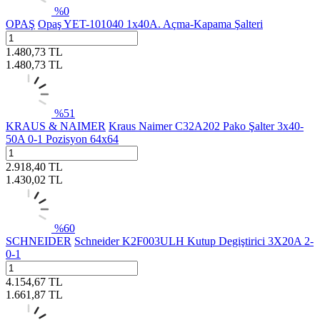
%
0
OPAŞ
Opaş YET-101040 1x40A. Açma-Kapama Şalteri
1.480,73
TL
1.480,73
TL
%
51
KRAUS & NAIMER
Kraus Naimer C32A202 Pako Şalter 3x40-
50A 0-1 Pozisyon 64x64
2.918,40
TL
1.430,02
TL
%
60
SCHNEIDER
Schneider K2F003ULH Kutup Degiştirici 3X20A 2-
0-1
4.154,67
TL
1.661,87
TL