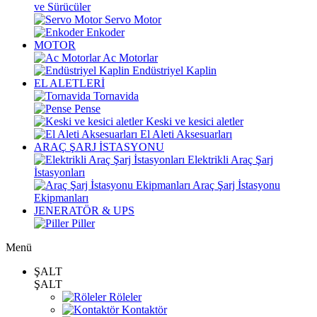
ve Sürücüler
Servo Motor
Enkoder
MOTOR
Ac Motorlar
Endüstriyel Kaplin
EL ALETLERİ
Tornavida
Pense
Keski ve kesici aletler
El Aleti Aksesuarları
ARAÇ ŞARJ İSTASYONU
Elektrikli Araç Şarj
İstasyonları
Araç Şarj İstasyonu
Ekipmanları
JENERATÖR & UPS
Piller
Menü
ŞALT
ŞALT
Röleler
Kontaktör