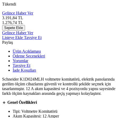
Tükendi
Gelince Haber Ver
3.191,84
TL
1.276,74
TL
Sepete Ekle
Gelince Haber Ver
Listeye Ekle
Tavsiye Et
Paylaş
Ürün Açıklaması
Ödeme Seçenekleri
Yorumlar
Tavsiye Et
İade Koşulları
Schneider K1D024MLH voltmetre komitatörü, elektrik panolarında
gerilim ölçüm cihazlarını güvenli ve kontrollü şekilde seçmek için
tasarlanmıştır. 12 A akım kapasitesi ve 4 pozisyonlu yapısı sayesinde
farklı ölçüm kaynakları arasında geçiş yapmayı kolaylaştırır.
🔹
Genel Özellikleri
Tipi: Voltmetre Komitatörü
Akım Kapasitesi: 12 Amper