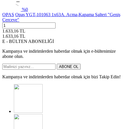
%
0
OPAŞ
Opaş YGT-101063 1x63A. Açma-Kapama Şalteri "Geniş
Çerçeve"
1.633,16
TL
1.633,16
TL
E - BÜLTEN ABONELİĞİ
Kampanya ve indirimlerden haberdar olmak için e-bültenimize
abone olun.
ABONE OL
Kampanya ve indirimlerden haberdar olmak için bizi Takip Edin!