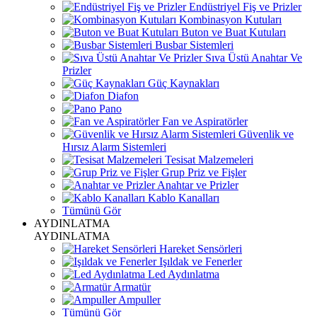
Endüstriyel Fiş ve Prizler
Kombinasyon Kutuları
Buton ve Buat Kutuları
Busbar Sistemleri
Sıva Üstü Anahtar Ve
Prizler
Güç Kaynakları
Diafon
Pano
Fan ve Aspiratörler
Güvenlik ve
Hırsız Alarm Sistemleri
Tesisat Malzemeleri
Grup Priz ve Fişler
Anahtar ve Prizler
Kablo Kanalları
Tümünü Gör
AYDINLATMA
AYDINLATMA
Hareket Sensörleri
Işıldak ve Fenerler
Led Aydınlatma
Armatür
Ampuller
Tümünü Gör