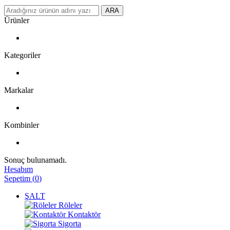
ARA
Ürünler
Kategoriler
Markalar
Kombinler
Sonuç bulunamadı.
Hesabım
Sepetim
(
0
)
ŞALT
Röleler
Kontaktör
Sigorta