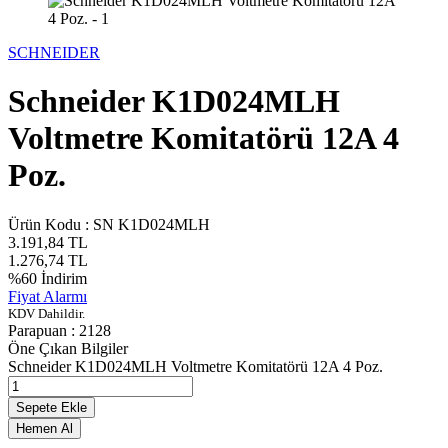
SCHNEIDER
Schneider K1D024MLH
Voltmetre Komitatörü 12A 4
Poz.
Ürün Kodu :
SN K1D024MLH
3.191,84
TL
1.276,74
TL
%
60
İndirim
Fiyat Alarmı
KDV Dahildir.
Parapuan :
2128
Öne Çıkan Bilgiler
Schneider K1D024MLH Voltmetre Komitatörü 12A 4 Poz.
Sepete Ekle
Hemen Al