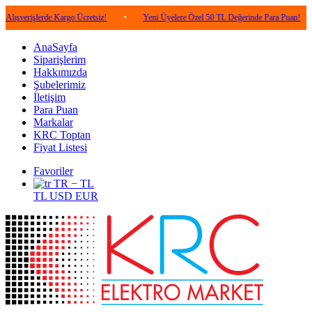
işlerde Kargo Ücretsiz!
•
Yeni Üyelere Özel 50 TL Değerinde Para Puan!
•
5
AnaSayfa
Siparişlerim
Hakkımızda
Şubelerimiz
İletişim
Para Puan
Markalar
KRC Toptan
Fiyat Listesi
Favoriler
TR − TL
TL
USD
EUR