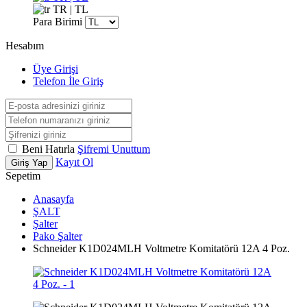
TR | TL
Para Birimi
Hesabım
Üye Girişi
Telefon İle Giriş
Beni Hatırla
Şifremi Unuttum
Kayıt Ol
Giriş Yap
Sepetim
Anasayfa
ŞALT
Şalter
Pako Şalter
Schneider K1D024MLH Voltmetre Komitatörü 12A 4 Poz.