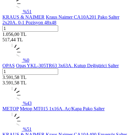
%
51
KRAUS & NAIMER
Kraus Naimer CA10A201 Pako Şalter
2x20A. 0-1 Pozisyon 48x48
1.056,00
TL
517,44
TL
%
0
OPAŞ
Opaş YKL-305TR63 3x63A. Kutup Değiştirici Şalter
3.591,58
TL
3.591,58
TL
%
43
METOP
Metop MT015 1x16A. Aç/Kapa Pako Şalter
%
51
KRAUS & NAIMER
Kraus Naimer CA10A400 Enversör Şalter