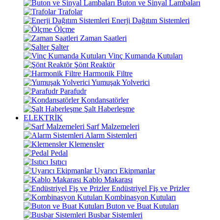
Buton ve Sinyal Lambaları
Trafolar
Enerji Dağıtım Sistemleri
Ölçme
Zaman Saatleri
Şalter
Vinç Kumanda Kutuları
Şönt Reaktör
Harmonik Filtre
Yumuşak Yolverici
Parafudr
Kondansatörler
Şalt Haberleşme
ELEKTRİK
Sarf Malzemeleri
Alarm Sistemleri
Klemensler
Pedal
Isıtıcı
Uyarıcı Ekipmanlar
Kablo Makarası
Endüstriyel Fiş ve Prizler
Kombinasyon Kutuları
Buton ve Buat Kutuları
Busbar Sistemleri