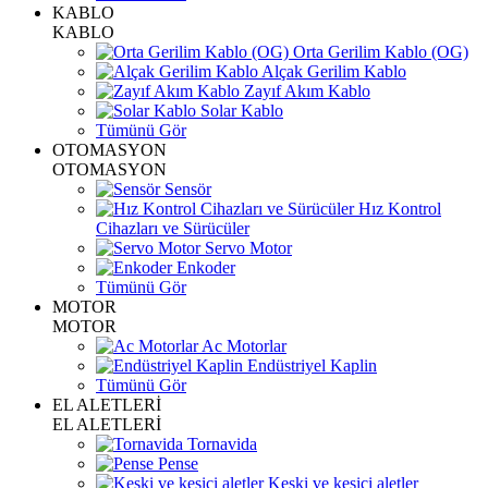
KABLO
KABLO
Orta Gerilim Kablo (OG)
Alçak Gerilim Kablo
Zayıf Akım Kablo
Solar Kablo
Tümünü Gör
OTOMASYON
OTOMASYON
Sensör
Hız Kontrol
Cihazları ve Sürücüler
Servo Motor
Enkoder
Tümünü Gör
MOTOR
MOTOR
Ac Motorlar
Endüstriyel Kaplin
Tümünü Gör
EL ALETLERİ
EL ALETLERİ
Tornavida
Pense
Keski ve kesici aletler