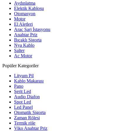
Aydınlatma
Elektik Kablosu
Otomasyon
Motor
El Aletleri
Araç Şarj İstasyonu
Anahtar Priz
Bıçaklı Sigorta
Nya Kablo
Şalter
Ac Motor
Popüler Kategoriler
Lityum Pil
Kablo Makarası
Pano
Şerit Led
Audio Diafon
Spot Led
Led Panel
Otomatik Sigorta
Zaman Rölesi
Termik röle
Viko Anahtar Priz