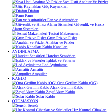
Sıva Üstü Anahtar Ve Prizler
Güç Kaynakları
Diafon
Pano
Fan ve Aspiratörler
Güvenlik ve Hırsız
Alarm Sistemleri
Tesisat Malzemeleri
Grup Priz ve Fişler
Anahtar ve Prizler
Kablo Kanalları
AYDINLATMA
Hareket Sensörleri
Işıldak ve Fenerler
Led Aydınlatma
Armatür
Ampuller
KABLO
Orta Gerilim Kablo (OG)
Alçak Gerilim Kablo
Zayıf Akım Kablo
Solar Kablo
OTOMASYON
Sensör
Hız Kontrol Cihazları