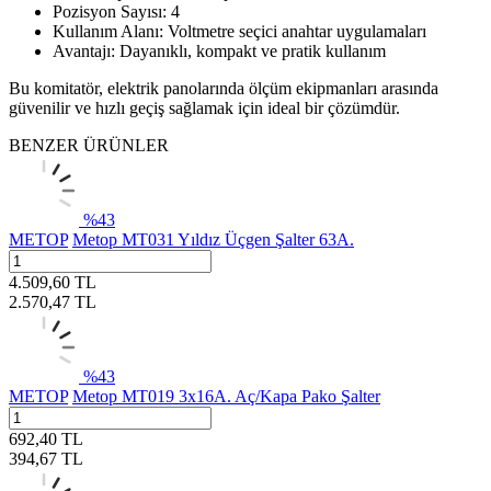
Pozisyon Sayısı: 4
Kullanım Alanı: Voltmetre seçici anahtar uygulamaları
Avantajı: Dayanıklı, kompakt ve pratik kullanım
Bu komitatör, elektrik panolarında ölçüm ekipmanları arasında
güvenilir ve hızlı geçiş sağlamak için ideal bir çözümdür.
BENZER ÜRÜNLER
%
43
METOP
Metop MT031 Yıldız Üçgen Şalter 63A.
4.509,60
TL
2.570,47
TL
%
43
METOP
Metop MT019 3x16A. Aç/Kapa Pako Şalter
692,40
TL
394,67
TL