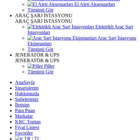
El Aleti Aksesuarları
Tümünü Gör
ARAÇ ŞARJ İSTASYONU
ARAÇ ŞARJ İSTASYONU
Elektrikli Araç Şarj
İstasyonları
Araç Şarj İstasyonu
Ekipmanları
Tümünü Gör
JENERATÖR & UPS
JENERATÖR & UPS
Piller
Tümünü Gör
AnaSayfa
Siparişlerim
Hakkımızda
Şubelerimiz
İletişim
Para Puan
Markalar
KRC Toptan
Fiyat Listesi
Favoriler
TR | TL