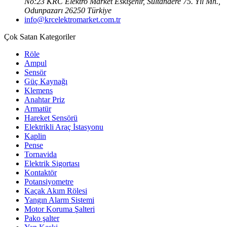
No:23 KRC Elektro Market Eskişehir, Sultandere 75. Yıl Mh.,
Odunpazarı 26250 Türkiye
info@krcelektromarket.com.tr
Çok Satan Kategoriler
Röle
Ampul
Sensör
Güç Kaynağı
Klemens
Anahtar Priz
Armatür
Hareket Sensörü
Elektrikli Araç İstasyonu
Kaplin
Pense
Tornavida
Elektrik Sigortası
Kontaktör
Potansiyometre
Kaçak Akım Rölesi
Yangın Alarm Sistemi
Motor Koruma Şalteri
Pako şalter