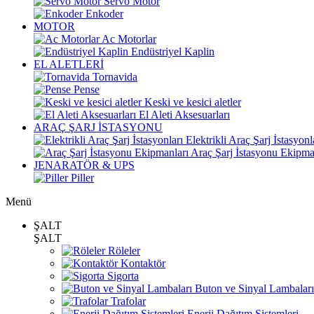
Servo Motor
Enkoder
MOTOR
Ac Motorlar
Endüstriyel Kaplin
EL ALETLERİ
Tornavida
Pense
Keski ve kesici aletler
El Aleti Aksesuarları
ARAÇ ŞARJ İSTASYONU
Elektrikli Araç Şarj İstasyonl
Araç Şarj İstasyonu Ekipma
JENARATÖR & UPS
Piller
Menü
ŞALT
ŞALT
Röleler
Kontaktör
Sigorta
Buton ve Sinyal Lambaları
Trafolar
Enerji Dağıtım Sistemleri