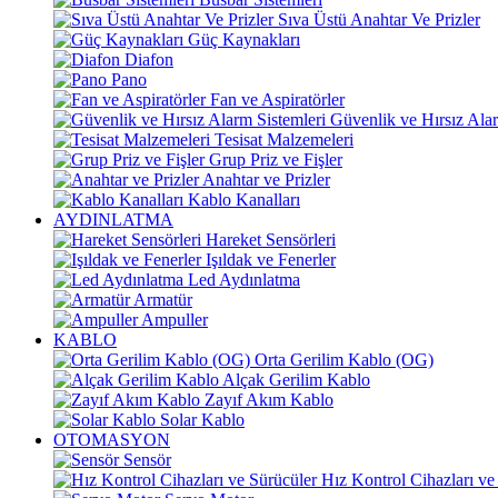
Sıva Üstü Anahtar Ve Prizler
Güç Kaynakları
Diafon
Pano
Fan ve Aspiratörler
Güvenlik ve Hırsız Alar
Tesisat Malzemeleri
Grup Priz ve Fişler
Anahtar ve Prizler
Kablo Kanalları
AYDINLATMA
Hareket Sensörleri
Işıldak ve Fenerler
Led Aydınlatma
Armatür
Ampuller
KABLO
Orta Gerilim Kablo (OG)
Alçak Gerilim Kablo
Zayıf Akım Kablo
Solar Kablo
OTOMASYON
Sensör
Hız Kontrol Cihazları ve