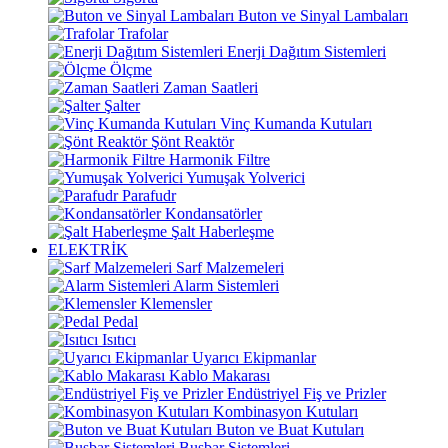
Buton ve Sinyal Lambaları
Trafolar
Enerji Dağıtım Sistemleri
Ölçme
Zaman Saatleri
Şalter
Vinç Kumanda Kutuları
Şönt Reaktör
Harmonik Filtre
Yumuşak Yolverici
Parafudr
Kondansatörler
Şalt Haberleşme
ELEKTRİK
Sarf Malzemeleri
Alarm Sistemleri
Klemensler
Pedal
Isıtıcı
Uyarıcı Ekipmanlar
Kablo Makarası
Endüstriyel Fiş ve Prizler
Kombinasyon Kutuları
Buton ve Buat Kutuları
Busbar Sistemleri