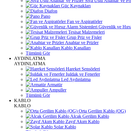
Sıva Üstü Anahtar Ve Pri
Güç Kaynakları
Diafon
Pano
Fan ve Aspiratörler
Güvenlik ve Hırsı
Tesisat Malzemeleri
Grup Priz ve Fişler
Anahtar ve Prizler
Kablo Kanalları
Tümünü Gör
AYDINLATMA
AYDINLATMA
Hareket Sensörleri
Işıldak ve Fenerler
Led Aydınlatma
Armatür
Ampuller
Tümünü Gör
KABLO
KABLO
Orta Gerilim Kablo (OG)
Alçak Gerilim Kablo
Zayıf Akım Kablo
Solar Kablo