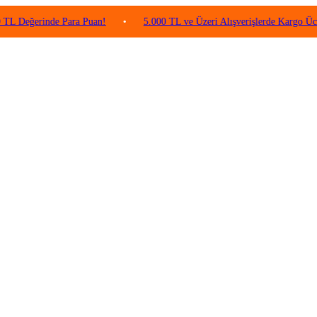
rinde Para Puan!
•
5.000 TL ve Üzeri Alışverişlerde Kargo Ücretsiz!