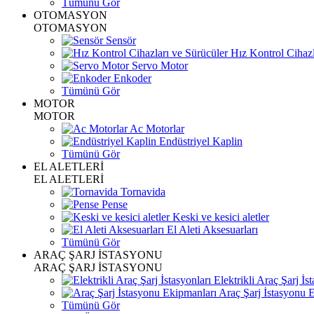
Tümünü Gör
OTOMASYON
OTOMASYON
Sensör
Hız Kontrol Cihazl
Servo Motor
Enkoder
Tümünü Gör
MOTOR
MOTOR
Ac Motorlar
Endüstriyel Kaplin
Tümünü Gör
EL ALETLERİ
EL ALETLERİ
Tornavida
Pense
Keski ve kesici aletler
El Aleti Aksesuarları
Tümünü Gör
ARAÇ ŞARJ İSTASYONU
ARAÇ ŞARJ İSTASYONU
Elektrikli Araç Şarj İst
Araç Şarj İstasyonu 
Tümünü Gör