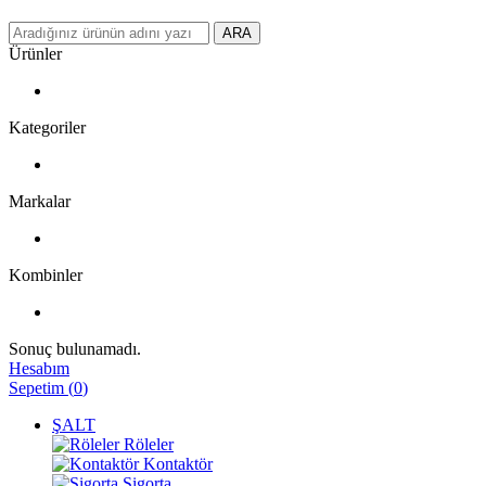
ARA
Ürünler
Kategoriler
Markalar
Kombinler
Sonuç bulunamadı.
Hesabım
Sepetim
(
0
)
ŞALT
Röleler
Kontaktör
Sigorta