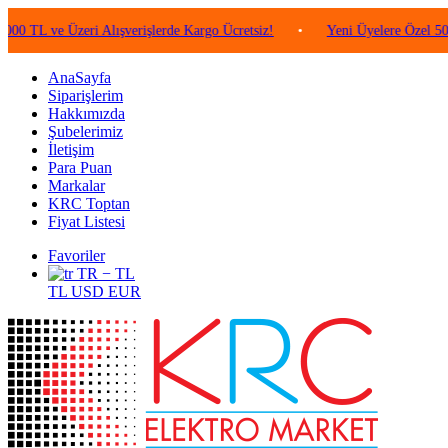
e Üzeri Alışverişlerde Kargo Ücretsiz!
•
Yeni Üyelere Özel 50 TL Değe
AnaSayfa
Siparişlerim
Hakkımızda
Şubelerimiz
İletişim
Para Puan
Markalar
KRC Toptan
Fiyat Listesi
Favoriler
TR − TL
TL
USD
EUR