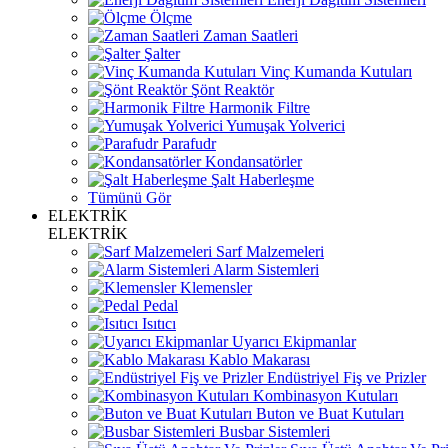
Ölçme
Zaman Saatleri
Şalter
Vinç Kumanda Kutuları
Şönt Reaktör
Harmonik Filtre
Yumuşak Yolverici
Parafudr
Kondansatörler
Şalt Haberleşme
Tümünü Gör
ELEKTRİK
ELEKTRİK
Sarf Malzemeleri
Alarm Sistemleri
Klemensler
Pedal
Isıtıcı
Uyarıcı Ekipmanlar
Kablo Makarası
Endüstriyel Fiş ve Prizler
Kombinasyon Kutuları
Buton ve Buat Kutuları
Busbar Sistemleri