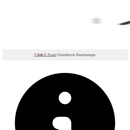
T
-Soft
E-Ticaret
Sistemleriyle Hazırlanmıştır.