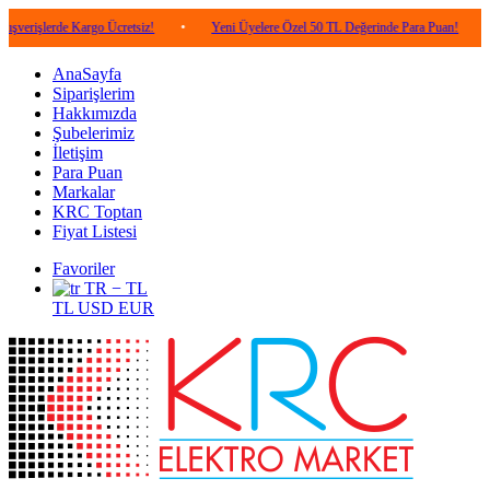
erde Kargo Ücretsiz!
•
Yeni Üyelere Özel 50 TL Değerinde Para Puan!
•
5.00
AnaSayfa
Siparişlerim
Hakkımızda
Şubelerimiz
İletişim
Para Puan
Markalar
KRC Toptan
Fiyat Listesi
Favoriler
TR − TL
TL
USD
EUR