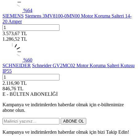
%
64
SIEMENS
Siemens 3MV8100-0MN00 Motor Koruma Şalteri 14-
20 Amper
3.573,67
TL
1.286,52
TL
%
60
SCHNEIDER
Schneider GV2MC02 Motor Koruma Şalteri Kutusu
IP55
2.116,90
TL
846,76
TL
E - BÜLTEN ABONELİĞİ
Kampanya ve indirimlerden haberdar olmak için e-bültenimize
abone olun.
ABONE OL
Kampanya ve indirimlerden haberdar olmak için bizi Takip Edin!