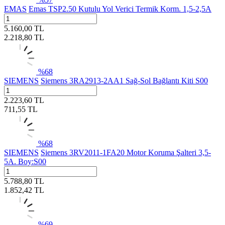
EMAS
Emas TSP2.50 Kutulu Yol Verici Termik Korm. 1,5-2,5A
5.160,00
TL
2.218,80
TL
%
68
SIEMENS
Siemens 3RA2913-2AA1 Sağ-Sol Bağlantı Kiti S00
2.223,60
TL
711,55
TL
%
68
SIEMENS
Siemens 3RV2011-1FA20 Motor Koruma Şalteri 3,5-
5A. Boy:S00
5.788,80
TL
1.852,42
TL
%
69