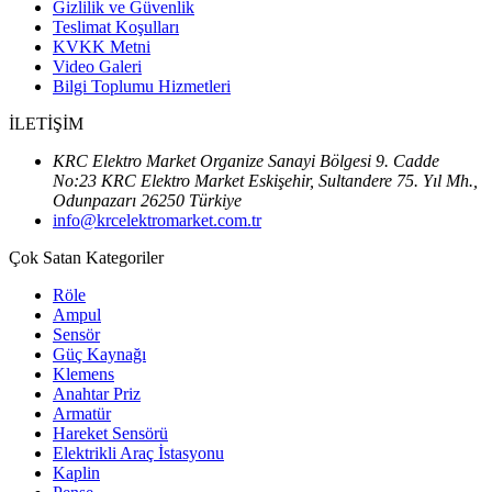
Gizlilik ve Güvenlik
Teslimat Koşulları
KVKK Metni
Video Galeri
Bilgi Toplumu Hizmetleri
İLETİŞİM
KRC Elektro Market Organize Sanayi Bölgesi 9. Cadde
No:23 KRC Elektro Market Eskişehir, Sultandere 75. Yıl Mh.,
Odunpazarı 26250 Türkiye
info@krcelektromarket.com.tr
Çok Satan Kategoriler
Röle
Ampul
Sensör
Güç Kaynağı
Klemens
Anahtar Priz
Armatür
Hareket Sensörü
Elektrikli Araç İstasyonu
Kaplin