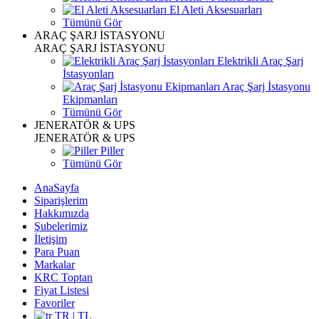
El Aleti Aksesuarları
Tümünü Gör
ARAÇ ŞARJ İSTASYONU
ARAÇ ŞARJ İSTASYONU
Elektrikli Araç Şarj
İstasyonları
Araç Şarj İstasyonu
Ekipmanları
Tümünü Gör
JENERATÖR & UPS
JENERATÖR & UPS
Piller
Tümünü Gör
AnaSayfa
Siparişlerim
Hakkımızda
Şubelerimiz
İletişim
Para Puan
Markalar
KRC Toptan
Fiyat Listesi
Favoriler
TR | TL