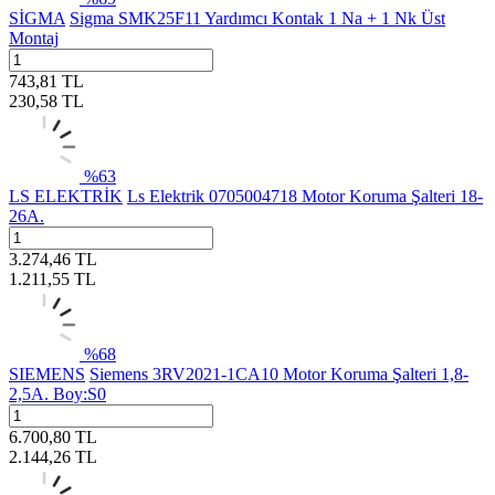
SİGMA
Sigma SMK25F11 Yardımcı Kontak 1 Na + 1 Nk Üst
Montaj
743,81
TL
230,58
TL
%
63
LS ELEKTRİK
Ls Elektrik 0705004718 Motor Koruma Şalteri 18-
26A.
3.274,46
TL
1.211,55
TL
%
68
SIEMENS
Siemens 3RV2021-1CA10 Motor Koruma Şalteri 1,8-
2,5A. Boy:S0
6.700,80
TL
2.144,26
TL