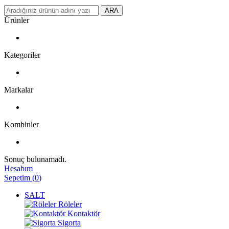
ARA
Ürünler
Kategoriler
Markalar
Kombinler
Sonuç bulunamadı.
Hesabım
Sepetim
(
0
)
ŞALT
Röleler
Kontaktör
Sigorta