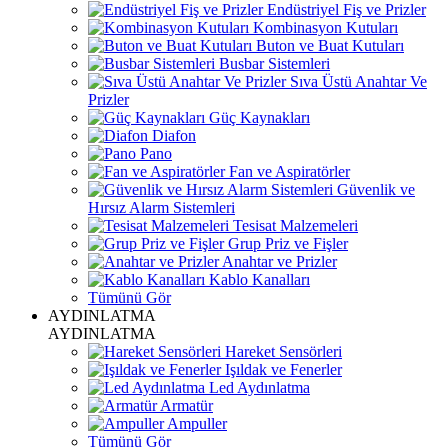
Endüstriyel Fiş ve Prizler
Kombinasyon Kutuları
Buton ve Buat Kutuları
Busbar Sistemleri
Sıva Üstü Anahtar Ve
Prizler
Güç Kaynakları
Diafon
Pano
Fan ve Aspiratörler
Güvenlik ve
Hırsız Alarm Sistemleri
Tesisat Malzemeleri
Grup Priz ve Fişler
Anahtar ve Prizler
Kablo Kanalları
Tümünü Gör
AYDINLATMA
AYDINLATMA
Hareket Sensörleri
Işıldak ve Fenerler
Led Aydınlatma
Armatür
Ampuller
Tümünü Gör