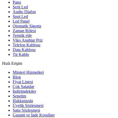
Pano
Şerit Led
Audio Diafon
Spot Led
Led Panel
Otomatik Sigorta
Zaman Rölesi
Termik röle
Viko Anahtar Priz
Telefon Kablosu
Data Kablosu
Ttr Kablo
Hızlı Erişim
Müşteri Hizmetleri
Blog
Fiyat Listesi
Çok Satanlar
İndirimdekiler
Sepetim
Hakkımızda
Üyelik Sözleşmesi
Satış Sözleşmesi
Garanti ve İade Koşulları