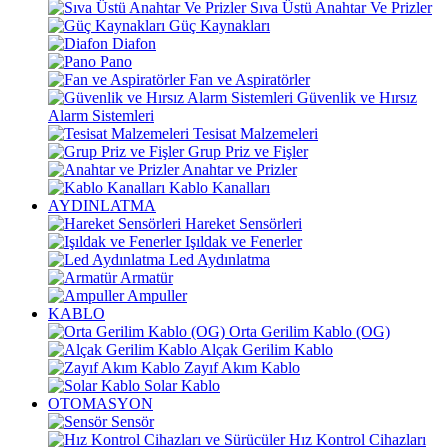
Sıva Üstü Anahtar Ve Prizler
Güç Kaynakları
Diafon
Pano
Fan ve Aspiratörler
Güvenlik ve Hırsız
Alarm Sistemleri
Tesisat Malzemeleri
Grup Priz ve Fişler
Anahtar ve Prizler
Kablo Kanalları
AYDINLATMA
Hareket Sensörleri
Işıldak ve Fenerler
Led Aydınlatma
Armatür
Ampuller
KABLO
Orta Gerilim Kablo (OG)
Alçak Gerilim Kablo
Zayıf Akım Kablo
Solar Kablo
OTOMASYON
Sensör
Hız Kontrol Cihazları