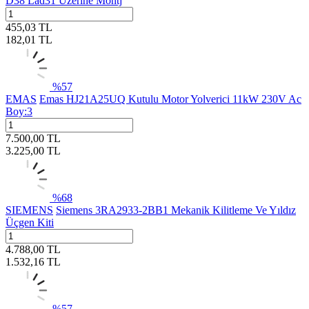
D38 Lad31 Üzerine Montj
455,03
TL
182,01
TL
%
57
EMAS
Emas HJ21A25UQ Kutulu Motor Yolverici 11kW 230V Ac
Boy:3
7.500,00
TL
3.225,00
TL
%
68
SIEMENS
Siemens 3RA2933-2BB1 Mekanik Kilitleme Ve Yıldız
Üçgen Kiti
4.788,00
TL
1.532,16
TL
%
57