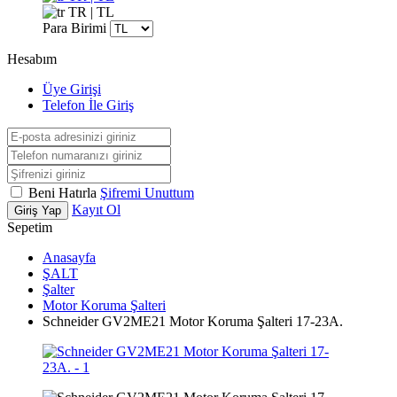
TR | TL
Para Birimi
Hesabım
Üye Girişi
Telefon İle Giriş
Beni Hatırla
Şifremi Unuttum
Kayıt Ol
Giriş Yap
Sepetim
Anasayfa
ŞALT
Şalter
Motor Koruma Şalteri
Schneider GV2ME21 Motor Koruma Şalteri 17-23A.