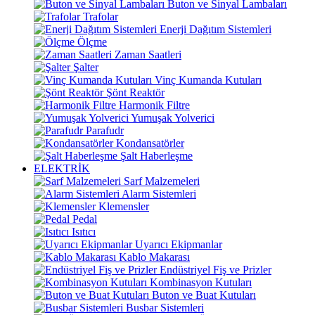
Buton ve Sinyal Lambaları
Trafolar
Enerji Dağıtım Sistemleri
Ölçme
Zaman Saatleri
Şalter
Vinç Kumanda Kutuları
Şönt Reaktör
Harmonik Filtre
Yumuşak Yolverici
Parafudr
Kondansatörler
Şalt Haberleşme
ELEKTRİK
Sarf Malzemeleri
Alarm Sistemleri
Klemensler
Pedal
Isıtıcı
Uyarıcı Ekipmanlar
Kablo Makarası
Endüstriyel Fiş ve Prizler
Kombinasyon Kutuları
Buton ve Buat Kutuları
Busbar Sistemleri