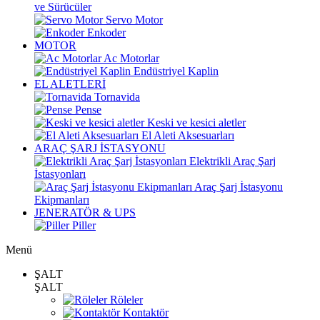
ve Sürücüler
Servo Motor
Enkoder
MOTOR
Ac Motorlar
Endüstriyel Kaplin
EL ALETLERİ
Tornavida
Pense
Keski ve kesici aletler
El Aleti Aksesuarları
ARAÇ ŞARJ İSTASYONU
Elektrikli Araç Şarj
İstasyonları
Araç Şarj İstasyonu
Ekipmanları
JENERATÖR & UPS
Piller
Menü
ŞALT
ŞALT
Röleler
Kontaktör