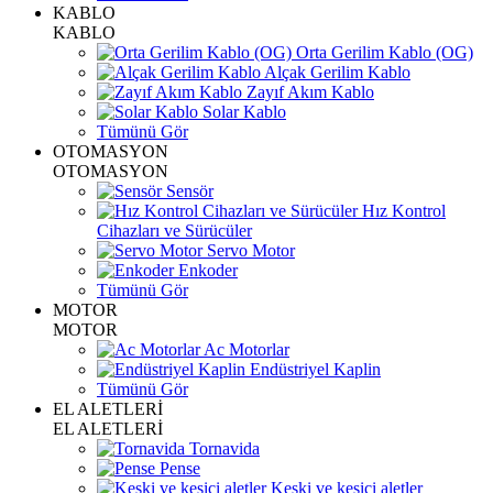
KABLO
KABLO
Orta Gerilim Kablo (OG)
Alçak Gerilim Kablo
Zayıf Akım Kablo
Solar Kablo
Tümünü Gör
OTOMASYON
OTOMASYON
Sensör
Hız Kontrol
Cihazları ve Sürücüler
Servo Motor
Enkoder
Tümünü Gör
MOTOR
MOTOR
Ac Motorlar
Endüstriyel Kaplin
Tümünü Gör
EL ALETLERİ
EL ALETLERİ
Tornavida
Pense
Keski ve kesici aletler