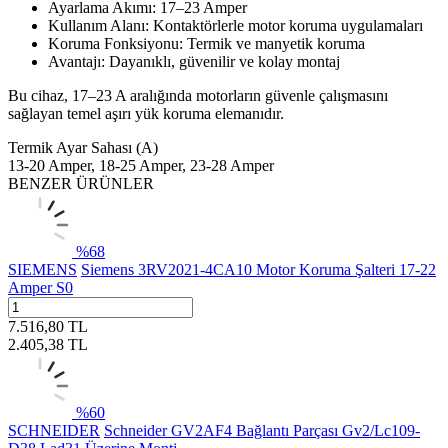
Ayarlama Akımı: 17–23 Amper
Kullanım Alanı: Kontaktörlerle motor koruma uygulamaları
Koruma Fonksiyonu: Termik ve manyetik koruma
Avantajı: Dayanıklı, güvenilir ve kolay montaj
Bu cihaz, 17–23 A aralığında motorların güvenle çalışmasını
sağlayan temel aşırı yük koruma elemanıdır.
Termik Ayar Sahası (A)
13-20 Amper, 18-25 Amper, 23-28 Amper
BENZER ÜRÜNLER
%
68
SIEMENS
Siemens 3RV2021-4CA10 Motor Koruma Şalteri 17-22
Amper S0
7.516,80
TL
2.405,38
TL
%
60
SCHNEIDER
Schneider GV2AF4 Bağlantı Parçası Gv2/Lc109-