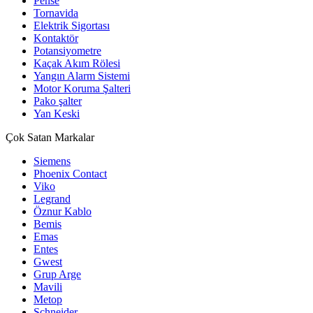
Pense
Tornavida
Elektrik Sigortası
Kontaktör
Potansiyometre
Kaçak Akım Rölesi
Yangın Alarm Sistemi
Motor Koruma Şalteri
Pako şalter
Yan Keski
Çok Satan Markalar
Siemens
Phoenix Contact
Viko
Legrand
Öznur Kablo
Bemis
Emas
Entes
Gwest
Grup Arge
Mavili
Metop
Schneider