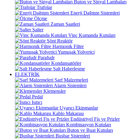
Buton ve Sinyal Lambaları
Trafolar
Enerji Dağıtım Sistemleri
Ölçme
Zaman Saatleri
Şalter
Vinç Kumanda Kutuları
Şönt Reaktör
Harmonik Filtre
Yumuşak Yolverici
Parafudr
Kondansatörler
Şalt Haberleşme
ELEKTRİK
Sarf Malzemeleri
Alarm Sistemleri
Klemensler
Pedal
Isıtıcı
Uyarıcı Ekipmanlar
Kablo Makarası
Endüstriyel Fiş ve Prizler
Kombinasyon Kutuları
Buton ve Buat Kutuları
Busbar Sistemleri