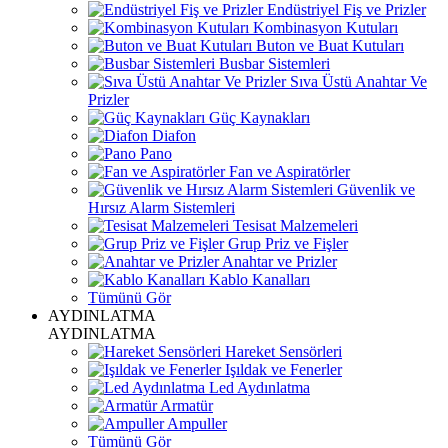
Endüstriyel Fiş ve Prizler
Kombinasyon Kutuları
Buton ve Buat Kutuları
Busbar Sistemleri
Sıva Üstü Anahtar Ve
Prizler
Güç Kaynakları
Diafon
Pano
Fan ve Aspiratörler
Güvenlik ve
Hırsız Alarm Sistemleri
Tesisat Malzemeleri
Grup Priz ve Fişler
Anahtar ve Prizler
Kablo Kanalları
Tümünü Gör
AYDINLATMA
AYDINLATMA
Hareket Sensörleri
Işıldak ve Fenerler
Led Aydınlatma
Armatür
Ampuller
Tümünü Gör