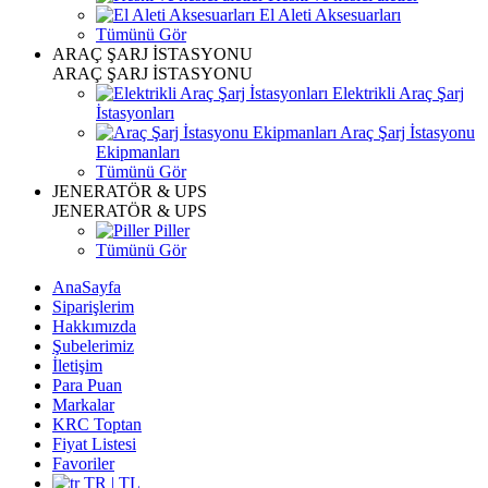
El Aleti Aksesuarları
Tümünü Gör
ARAÇ ŞARJ İSTASYONU
ARAÇ ŞARJ İSTASYONU
Elektrikli Araç Şarj
İstasyonları
Araç Şarj İstasyonu
Ekipmanları
Tümünü Gör
JENERATÖR & UPS
JENERATÖR & UPS
Piller
Tümünü Gör
AnaSayfa
Siparişlerim
Hakkımızda
Şubelerimiz
İletişim
Para Puan
Markalar
KRC Toptan
Fiyat Listesi
Favoriler
TR | TL