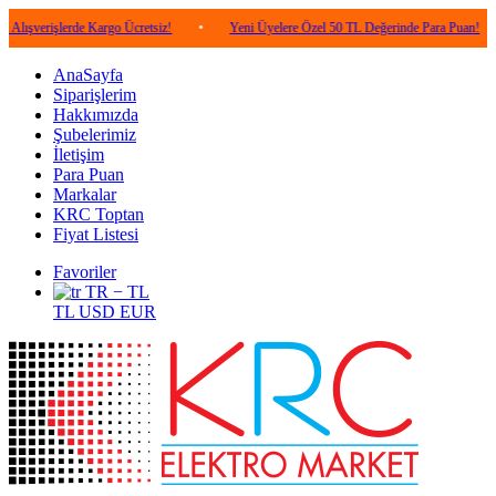
şlerde Kargo Ücretsiz!
•
Yeni Üyelere Özel 50 TL Değerinde Para Puan!
•
5.0
AnaSayfa
Siparişlerim
Hakkımızda
Şubelerimiz
İletişim
Para Puan
Markalar
KRC Toptan
Fiyat Listesi
Favoriler
TR − TL
TL
USD
EUR