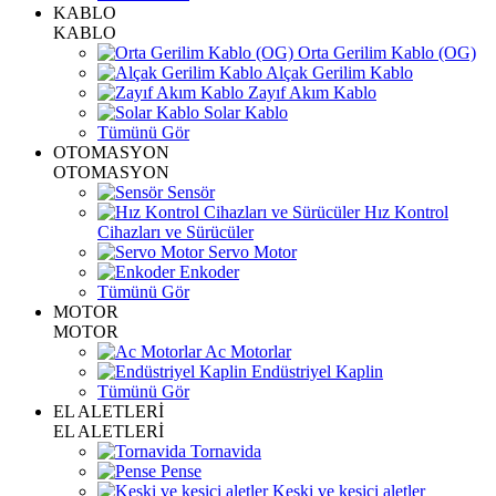
KABLO
KABLO
Orta Gerilim Kablo (OG)
Alçak Gerilim Kablo
Zayıf Akım Kablo
Solar Kablo
Tümünü Gör
OTOMASYON
OTOMASYON
Sensör
Hız Kontrol
Cihazları ve Sürücüler
Servo Motor
Enkoder
Tümünü Gör
MOTOR
MOTOR
Ac Motorlar
Endüstriyel Kaplin
Tümünü Gör
EL ALETLERİ
EL ALETLERİ
Tornavida
Pense
Keski ve kesici aletler