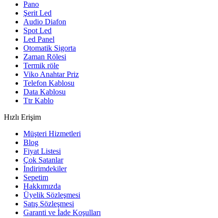
Pano
Şerit Led
Audio Diafon
Spot Led
Led Panel
Otomatik Sigorta
Zaman Rölesi
Termik röle
Viko Anahtar Priz
Telefon Kablosu
Data Kablosu
Ttr Kablo
Hızlı Erişim
Müşteri Hizmetleri
Blog
Fiyat Listesi
Çok Satanlar
İndirimdekiler
Sepetim
Hakkımızda
Üyelik Sözleşmesi
Satış Sözleşmesi
Garanti ve İade Koşulları