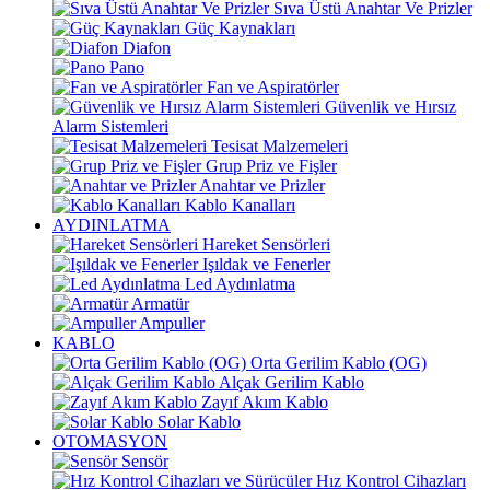
Sıva Üstü Anahtar Ve Prizler
Güç Kaynakları
Diafon
Pano
Fan ve Aspiratörler
Güvenlik ve Hırsız
Alarm Sistemleri
Tesisat Malzemeleri
Grup Priz ve Fişler
Anahtar ve Prizler
Kablo Kanalları
AYDINLATMA
Hareket Sensörleri
Işıldak ve Fenerler
Led Aydınlatma
Armatür
Ampuller
KABLO
Orta Gerilim Kablo (OG)
Alçak Gerilim Kablo
Zayıf Akım Kablo
Solar Kablo
OTOMASYON
Sensör
Hız Kontrol Cihazları