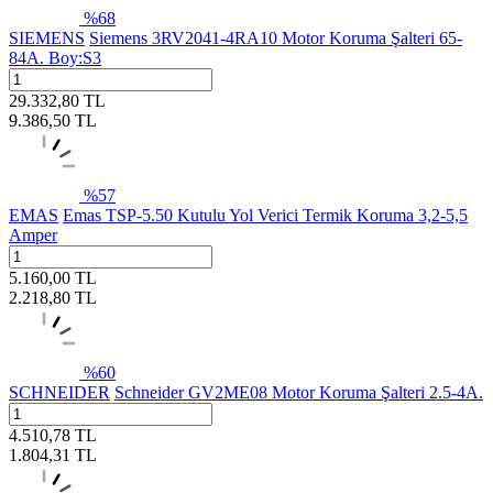
%
68
SIEMENS
Siemens 3RV2041-4RA10 Motor Koruma Şalteri 65-
84A. Boy:S3
29.332,80
TL
9.386,50
TL
%
57
EMAS
Emas TSP-5.50 Kutulu Yol Verici Termik Koruma 3,2-5,5
Amper
5.160,00
TL
2.218,80
TL
%
60
SCHNEIDER
Schneider GV2ME08 Motor Koruma Şalteri 2.5-4A.
4.510,78
TL
1.804,31
TL