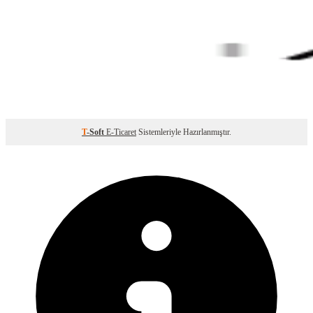
T
-Soft
E-Ticaret
Sistemleriyle Hazırlanmıştır.