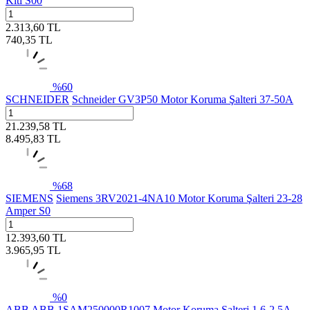
Kiti S00
2.313,60
TL
740,35
TL
%
60
SCHNEIDER
Schneider GV3P50 Motor Koruma Şalteri 37-50A
21.239,58
TL
8.495,83
TL
%
68
SIEMENS
Siemens 3RV2021-4NA10 Motor Koruma Şalteri 23-28
Amper S0
12.393,60
TL
3.965,95
TL
%
0
ABB
ABB 1SAM250000R1007 Motor Koruma Şalteri 1,6-2,5A