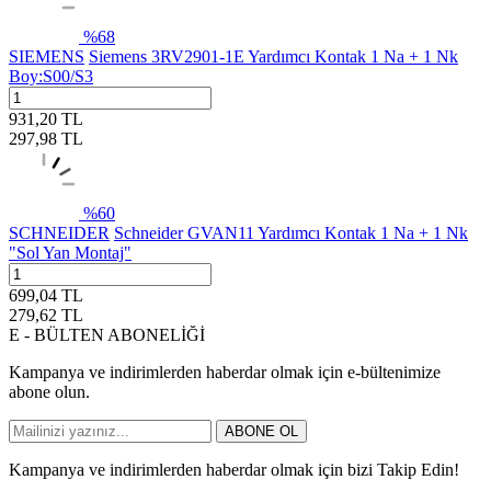
%
68
SIEMENS
Siemens 3RV2901-1E Yardımcı Kontak 1 Na + 1 Nk
Boy:S00/S3
931,20
TL
297,98
TL
%
60
SCHNEIDER
Schneider GVAN11 Yardımcı Kontak 1 Na + 1 Nk
"Sol Yan Montaj"
699,04
TL
279,62
TL
E - BÜLTEN ABONELİĞİ
Kampanya ve indirimlerden haberdar olmak için e-bültenimize
abone olun.
ABONE OL
Kampanya ve indirimlerden haberdar olmak için bizi Takip Edin!