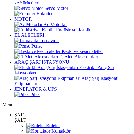
ve Sürücüler
Servo Motor
Enkoder
MOTOR
Ac Motorlar
Endüstriyel Kaplin
EL ALETLERİ
Tornavida
Pense
Keski ve kesici aletler
El Aleti Aksesuarları
ARAÇ ŞARJ İSTASYONU
Elektrikli Araç Şarj
İstasyonları
Araç Şarj İstasyonu
Ekipmanları
JENERATÖR & UPS
Piller
Menü
ŞALT
ŞALT
Röleler
Kontaktör