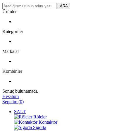
ARA
Ürünler
Kategoriler
Markalar
Kombinler
Sonuç bulunamadı.
Hesabım
Sepetim
(
0
)
ŞALT
Röleler
Kontaktör
Sigorta