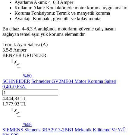
Ayarlama Akımı: 4–6,3 Amper
Kullanım Alanı: Kontaktörlerle motor koruma uygulamaları
Koruma Fonksiyonu: Termik ve manyetik koruma
Avantajı: Kompakt, güvenilir ve kolay montaj
Bu cihaz, 4–6,3 A aralığında motorların güvenle çalışmasını
sağlayan temel aşırı yük koruma elemanıdır.
Termik Ayar Sahası (A)
3.5-5 Amper
BENZER ÜRÜNLER
%
60
SCHNEIDER
Schneider GV2ME04 Motor Koruma Şalteri
0,40..0,63A.
4.444,83
TL
1.777,93
TL
%
68
SIEMENS
Siemens 3RA2913-2BB1 Mekanik Kilitleme Ve Y/Ü