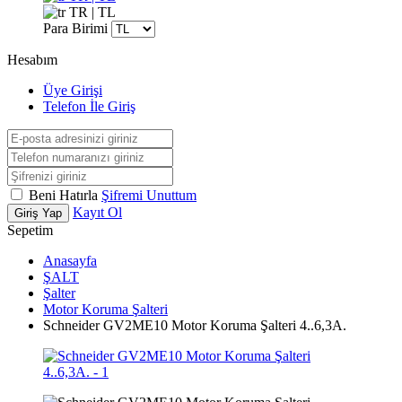
TR | TL
Para Birimi
Hesabım
Üye Girişi
Telefon İle Giriş
Beni Hatırla
Şifremi Unuttum
Kayıt Ol
Giriş Yap
Sepetim
Anasayfa
ŞALT
Şalter
Motor Koruma Şalteri
Schneider GV2ME10 Motor Koruma Şalteri 4..6,3A.