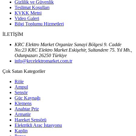
Gizlilik ve Güvenlik
Teslimat Koşulları
KVKK Metni
Video Galeri
Bilgi Toplumu Hizmetleri
İLETİŞİM
KRC Elektro Market Organize Sanayi Bölgesi 9. Cadde
No:23 KRC Elektro Market Eskişehir, Sultandere 75. Yıl Mh.,
Odunpazarı 26250 Türkiye
info@krcelektromarket.com.tr
Çok Satan Kategoriler
Röle
Ampul
Sensör
Güç Kaynağı
Klemens
Anahtar Priz
Armatür
Hareket Sensörü
Elektrikli Araç İstasyonu
Kaplin