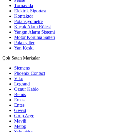
Pense
Tornavida
Elektrik Sigortası
Kontaktör
Potansiyometre
Kaçak Akım Rölesi
Yangın Alarm Sistemi
Motor Koruma Şalteri
Pako şalter
Yan Keski
Çok Satan Markalar
Siemens
Phoenix Contact
Viko
Legrand
Öznur Kablo
Bemis
Emas
Entes
Gwest
Grup Arge
Mavili
Metop
Schneider