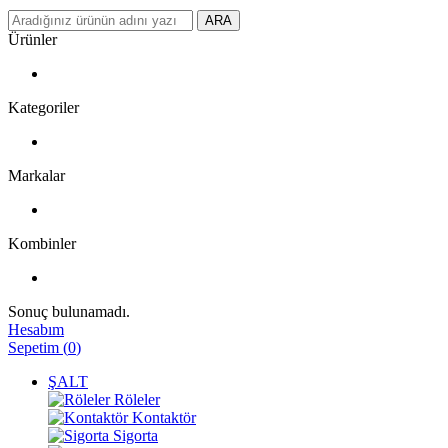
ARA
Ürünler
Kategoriler
Markalar
Kombinler
Sonuç bulunamadı.
Hesabım
Sepetim
(
0
)
ŞALT
Röleler
Kontaktör
Sigorta