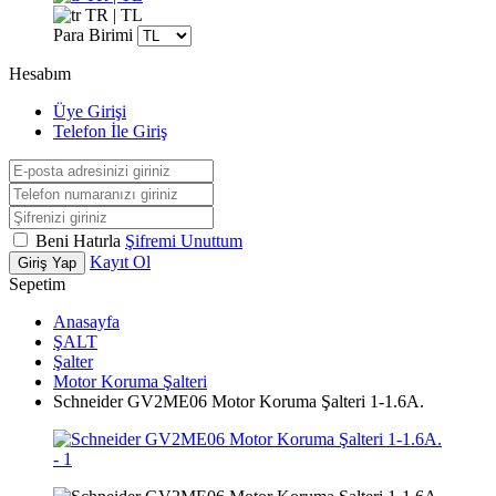
TR | TL
Para Birimi
Hesabım
Üye Girişi
Telefon İle Giriş
Beni Hatırla
Şifremi Unuttum
Kayıt Ol
Giriş Yap
Sepetim
Anasayfa
ŞALT
Şalter
Motor Koruma Şalteri
Schneider GV2ME06 Motor Koruma Şalteri 1-1.6A.