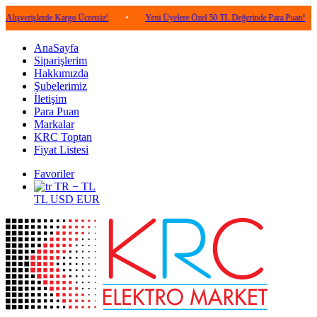
lerde Kargo Ücretsiz!
•
Yeni Üyelere Özel 50 TL Değerinde Para Puan!
•
5.0
AnaSayfa
Siparişlerim
Hakkımızda
Şubelerimiz
İletişim
Para Puan
Markalar
KRC Toptan
Fiyat Listesi
Favoriler
TR − TL
TL
USD
EUR