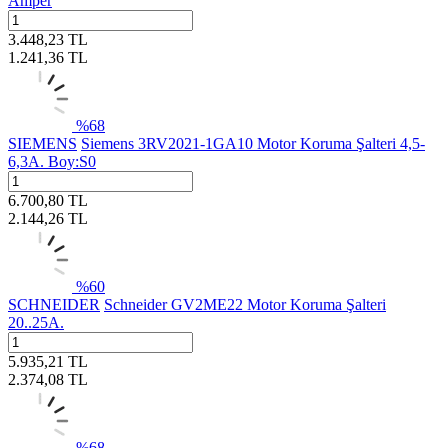
Amper
3.448,23
TL
1.241,36
TL
%
68
SIEMENS
Siemens 3RV2021-1GA10 Motor Koruma Şalteri 4,5-
6,3A. Boy:S0
6.700,80
TL
2.144,26
TL
%
60
SCHNEIDER
Schneider GV2ME22 Motor Koruma Şalteri
20..25A.
5.935,21
TL
2.374,08
TL
%
68