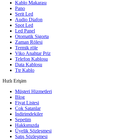
Kablo Makarası
Pano
Şerit Led
Audio Diafon
Spot Led
Led Panel
Otomatik Sigorta
Zaman Rölesi
Termik röle
Viko Anahtar Priz
Telefon Kablosu
Data Kablosu
Ttr Kablo
Hızlı Erişim
Müşteri Hizmetleri
Blog
Fiyat Listesi
Çok Satanlar
İndirimdekiler
Sepetim
Hakkımızda
Üyelik Sözleşmesi
Satış Sözleşmesi