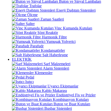
Buton ve Sinyal Lambaları
Trafolar
Enerji Dağıtım Sistemleri
Ölçme
Zaman Saatleri
Şalter
Vinç Kumanda Kutuları
Şönt Reaktör
Harmonik Filtre
Yumuşak Yolverici
Parafudr
Kondansatörler
Şalt Haberleşme
ELEKTRİK
Sarf Malzemeleri
Alarm Sistemleri
Klemensler
Pedal
Isıtıcı
Uyarıcı Ekipmanlar
Kablo Makarası
Endüstriyel Fiş ve Prizler
Kombinasyon Kutuları
Buton ve Buat Kutuları
Busbar Sistemleri