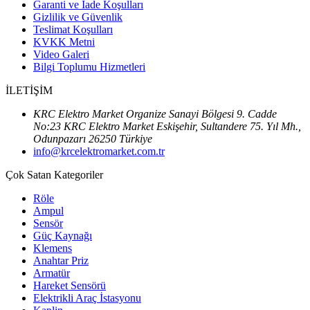
Garanti ve İade Koşulları
Gizlilik ve Güvenlik
Teslimat Koşulları
KVKK Metni
Video Galeri
Bilgi Toplumu Hizmetleri
İLETİŞİM
KRC Elektro Market Organize Sanayi Bölgesi 9. Cadde
No:23 KRC Elektro Market Eskişehir, Sultandere 75. Yıl Mh.,
Odunpazarı 26250 Türkiye
info@krcelektromarket.com.tr
Çok Satan Kategoriler
Röle
Ampul
Sensör
Güç Kaynağı
Klemens
Anahtar Priz
Armatür
Hareket Sensörü
Elektrikli Araç İstasyonu