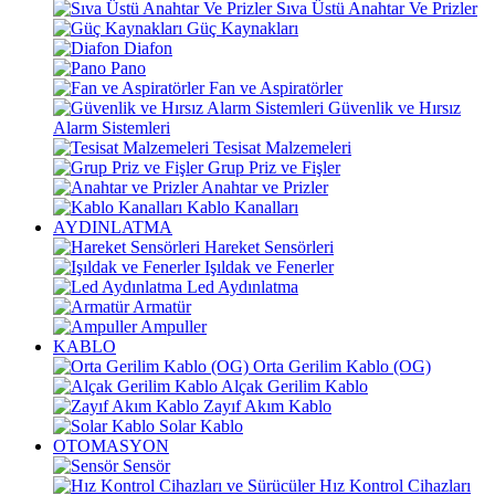
Sıva Üstü Anahtar Ve Prizler
Güç Kaynakları
Diafon
Pano
Fan ve Aspiratörler
Güvenlik ve Hırsız
Alarm Sistemleri
Tesisat Malzemeleri
Grup Priz ve Fişler
Anahtar ve Prizler
Kablo Kanalları
AYDINLATMA
Hareket Sensörleri
Işıldak ve Fenerler
Led Aydınlatma
Armatür
Ampuller
KABLO
Orta Gerilim Kablo (OG)
Alçak Gerilim Kablo
Zayıf Akım Kablo
Solar Kablo
OTOMASYON
Sensör
Hız Kontrol Cihazları