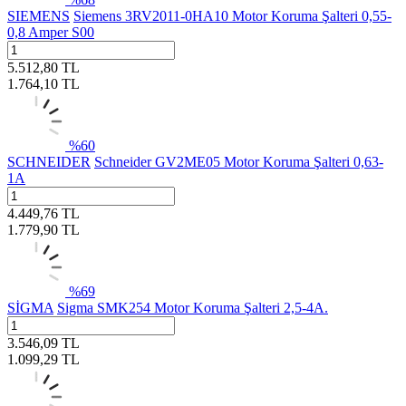
SIEMENS
Siemens 3RV2011-0HA10 Motor Koruma Şalteri 0,55-
0,8 Amper S00
5.512,80
TL
1.764,10
TL
%
60
SCHNEIDER
Schneider GV2ME05 Motor Koruma Şalteri 0,63-
1A
4.449,76
TL
1.779,90
TL
%
69
SİGMA
Sigma SMK254 Motor Koruma Şalteri 2,5-4A.
3.546,09
TL
1.099,29
TL