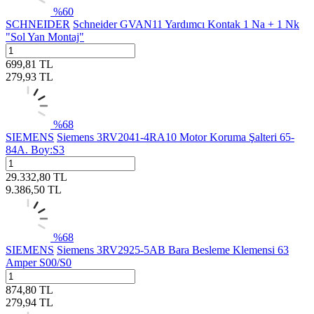
%
60
SCHNEIDER
Schneider GVAN11 Yardımcı Kontak 1 Na + 1 Nk
"Sol Yan Montaj"
699,81
TL
279,93
TL
%
68
SIEMENS
Siemens 3RV2041-4RA10 Motor Koruma Şalteri 65-
84A. Boy:S3
29.332,80
TL
9.386,50
TL
%
68
SIEMENS
Siemens 3RV2925-5AB Bara Besleme Klemensi 63
Amper S00/S0
874,80
TL
279,94
TL