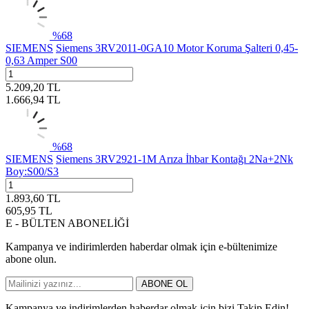
%
68
SIEMENS
Siemens 3RV2011-0GA10 Motor Koruma Şalteri 0,45-
0,63 Amper S00
5.209,20
TL
1.666,94
TL
%
68
SIEMENS
Siemens 3RV2921-1M Arıza İhbar Kontağı 2Na+2Nk
Boy:S00/S3
1.893,60
TL
605,95
TL
E - BÜLTEN ABONELİĞİ
Kampanya ve indirimlerden haberdar olmak için e-bültenimize
abone olun.
ABONE OL
Kampanya ve indirimlerden haberdar olmak için bizi Takip Edin!