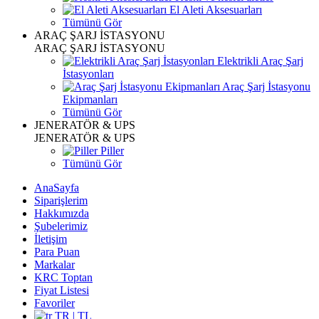
El Aleti Aksesuarları
Tümünü Gör
ARAÇ ŞARJ İSTASYONU
ARAÇ ŞARJ İSTASYONU
Elektrikli Araç Şarj
İstasyonları
Araç Şarj İstasyonu
Ekipmanları
Tümünü Gör
JENERATÖR & UPS
JENERATÖR & UPS
Piller
Tümünü Gör
AnaSayfa
Siparişlerim
Hakkımızda
Şubelerimiz
İletişim
Para Puan
Markalar
KRC Toptan
Fiyat Listesi
Favoriler
TR | TL