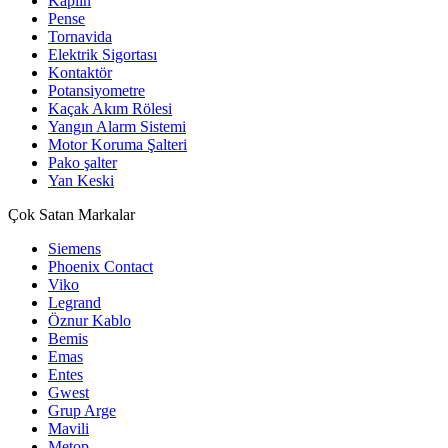
Kaplin
Pense
Tornavida
Elektrik Sigortası
Kontaktör
Potansiyometre
Kaçak Akım Rölesi
Yangın Alarm Sistemi
Motor Koruma Şalteri
Pako şalter
Yan Keski
Çok Satan Markalar
Siemens
Phoenix Contact
Viko
Legrand
Öznur Kablo
Bemis
Emas
Entes
Gwest
Grup Arge
Mavili
Metop