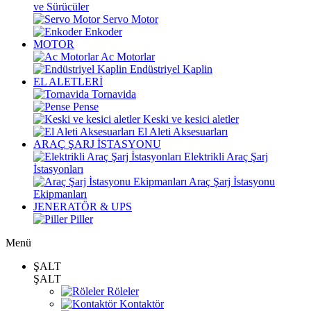
ve Sürücüler
Servo Motor
Enkoder
MOTOR
Ac Motorlar
Endüstriyel Kaplin
EL ALETLERİ
Tornavida
Pense
Keski ve kesici aletler
El Aleti Aksesuarları
ARAÇ ŞARJ İSTASYONU
Elektrikli Araç Şarj
İstasyonları
Araç Şarj İstasyonu
Ekipmanları
JENERATÖR & UPS
Piller
Menü
ŞALT
ŞALT
Röleler
Kontaktör