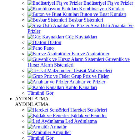
Endüstriyel Fiş ve Prizler
Kombinasyon Kutuları
Buton ve Buat Kutuları
Busbar Sistemleri
Sıva Üstü Anahtar Ve
Prizler
Güç Kaynakları
Diafon
Pano
Fan ve Aspiratörler
Güvenlik ve
Hırsız Alarm Sistemleri
Tesisat Malzemeleri
Grup Priz ve Fişler
Anahtar ve Prizler
Kablo Kanalları
Tümünü Gör
AYDINLATMA
AYDINLATMA
Hareket Sensörleri
Işıldak ve Fenerler
Led Aydınlatma
Armatür
Ampuller
Tümünü Gör