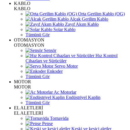
KABLO
KABLO
Orta Gerilim Kablo (OG)
Alçak Gerilim Kablo
Zayıf Akım Kablo
Solar Kablo
Tümünü Gör
OTOMASYON
OTOMASYON
Sensör
Hız Kontrol
Cihazları ve Sürücüler
Servo Motor
Enkoder
Tümünü Gör
MOTOR
MOTOR
Ac Motorlar
Endüstriyel Kaplin
Tümünü Gör
EL ALETLERİ
EL ALETLERİ
Tornavida
Pense
Keski ve kesici aletler