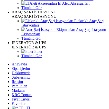
El Aleti Aksesuarları
Tümünü Gör
ARAÇ ŞARJ İSTASYONU
ARAÇ ŞARJ İSTASYONU
Elektrikli Araç Şarj
İstasyonları
Araç Şarj İstasyonu
Ekipmanları
Tümünü Gör
JENERATÖR & UPS
JENERATÖR & UPS
Piller
Tümünü Gör
AnaSayfa
Siparişlerim
Hakkımızda
Şubelerimiz
İletişim
Para Puan
Markalar
KRC Toptan
Fiyat Listesi
Favoriler
TR | TL