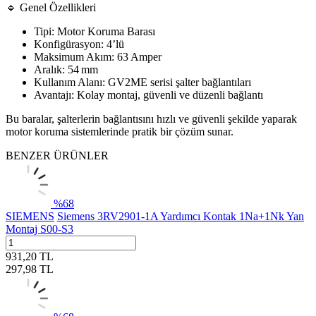
🔹 Genel Özellikleri
Tipi: Motor Koruma Barası
Konfigürasyon: 4’lü
Maksimum Akım: 63 Amper
Aralık: 54 mm
Kullanım Alanı: GV2ME serisi şalter bağlantıları
Avantajı: Kolay montaj, güvenli ve düzenli bağlantı
Bu baralar, şalterlerin bağlantısını hızlı ve güvenli şekilde yaparak
motor koruma sistemlerinde pratik bir çözüm sunar.
BENZER ÜRÜNLER
%
68
SIEMENS
Siemens 3RV2901-1A Yardımcı Kontak 1Na+1Nk Yan
Montaj S00-S3
931,20
TL
297,98
TL