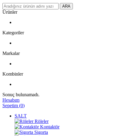
ARA
Ürünler
Kategoriler
Markalar
Kombinler
Sonuç bulunamadı.
Hesabım
Sepetim
(
0
)
ŞALT
Röleler
Kontaktör
Sigorta