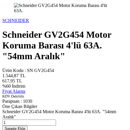
SCHNEIDER
Schneider GV2G454 Motor
Koruma Barası 4'lü 63A.
"54mm Aralık"
Ürün Kodu :
SN GV2G454
1.544,87
TL
617,95
TL
%
60
İndirim
Fiyat Alarmı
KDV Dahildir.
Parapuan :
1030
Öne Çıkan Bilgiler
Schneider GV2G454 Motor Koruma Barası 4'lü 63A. "54mm
Aralık"
Sepete Ekle