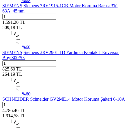
%
68
SIEMENS
Siemens 3RV1915-1CB Motor Koruma Barası 3'lü
63A. 45mm
1.591,20
TL
509,18
TL
%
68
SIEMENS
Siemens 3RV2901-1D Yardımcı Kontak 1 Enversör
Boy:S00/S3
825,60
TL
264,19
TL
%
60
SCHNEIDER
Schneider GV2ME14 Motor Koruma Şalteri 6-10A
4.786,46
TL
1.914,58
TL