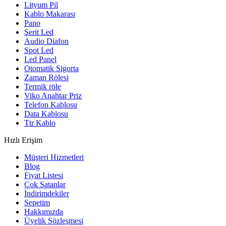
Lityum Pil
Kablo Makarası
Pano
Şerit Led
Audio Diafon
Spot Led
Led Panel
Otomatik Sigorta
Zaman Rölesi
Termik röle
Viko Anahtar Priz
Telefon Kablosu
Data Kablosu
Ttr Kablo
Hızlı Erişim
Müşteri Hizmetleri
Blog
Fiyat Listesi
Çok Satanlar
İndirimdekiler
Sepetim
Hakkımızda
Üyelik Sözleşmesi