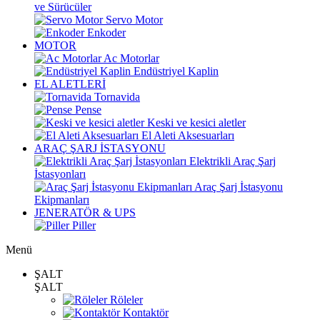
ve Sürücüler
Servo Motor
Enkoder
MOTOR
Ac Motorlar
Endüstriyel Kaplin
EL ALETLERİ
Tornavida
Pense
Keski ve kesici aletler
El Aleti Aksesuarları
ARAÇ ŞARJ İSTASYONU
Elektrikli Araç Şarj
İstasyonları
Araç Şarj İstasyonu
Ekipmanları
JENERATÖR & UPS
Piller
Menü
ŞALT
ŞALT
Röleler
Kontaktör