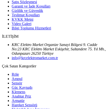
Satış Sözleşmesi
Garanti ve İade Koşulları
Gizlilik ve Güvenlik
Teslimat Koşulları
KVKK Metni
Video Galeri
Bilgi Toplumu Hizmetleri
İLETİŞİM
KRC Elektro Market Organize Sanayi Bölgesi 9. Cadde
No:23 KRC Elektro Market Eskişehir, Sultandere 75. Yıl Mh.,
Odunpazarı 26250 Türkiye
info@krcelektromarket.com.tr
Çok Satan Kategoriler
Röle
Ampul
Sensör
Güç Kaynağı
Klemens
Anahtar Priz
Armatür
Hareket Sensörü