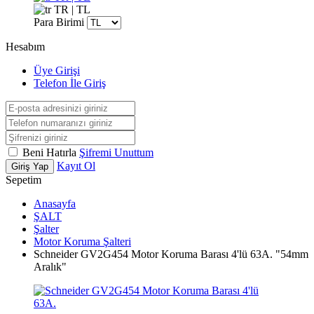
TR | TL
Para Birimi
Hesabım
Üye Girişi
Telefon İle Giriş
Beni Hatırla
Şifremi Unuttum
Kayıt Ol
Giriş Yap
Sepetim
Anasayfa
ŞALT
Şalter
Motor Koruma Şalteri
Schneider GV2G454 Motor Koruma Barası 4'lü 63A. "54mm
Aralık"