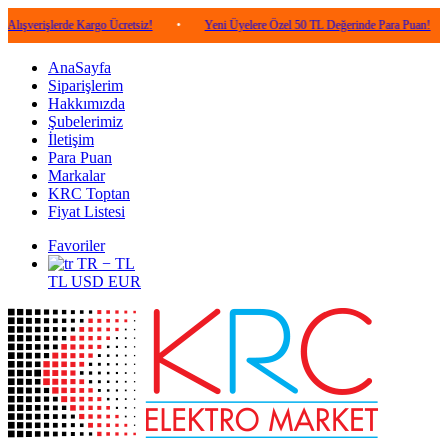
lerde Kargo Ücretsiz!
•
Yeni Üyelere Özel 50 TL Değerinde Para Puan!
•
5.0
AnaSayfa
Siparişlerim
Hakkımızda
Şubelerimiz
İletişim
Para Puan
Markalar
KRC Toptan
Fiyat Listesi
Favoriler
TR − TL
TL
USD
EUR