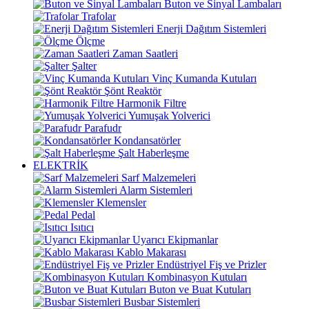
Buton ve Sinyal Lambaları
Trafolar
Enerji Dağıtım Sistemleri
Ölçme
Zaman Saatleri
Şalter
Vinç Kumanda Kutuları
Şönt Reaktör
Harmonik Filtre
Yumuşak Yolverici
Parafudr
Kondansatörler
Şalt Haberleşme
ELEKTRİK
Sarf Malzemeleri
Alarm Sistemleri
Klemensler
Pedal
Isıtıcı
Uyarıcı Ekipmanlar
Kablo Makarası
Endüstriyel Fiş ve Prizler
Kombinasyon Kutuları
Buton ve Buat Kutuları
Busbar Sistemleri