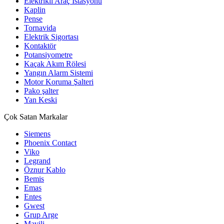
Elektrikli Araç İstasyonu
Kaplin
Pense
Tornavida
Elektrik Sigortası
Kontaktör
Potansiyometre
Kaçak Akım Rölesi
Yangın Alarm Sistemi
Motor Koruma Şalteri
Pako şalter
Yan Keski
Çok Satan Markalar
Siemens
Phoenix Contact
Viko
Legrand
Öznur Kablo
Bemis
Emas
Entes
Gwest
Grup Arge
Mavili