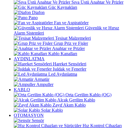
Sıva Üstü Anahtar Ve Prizler
Güç Kaynakları
Diafon
Pano
Fan ve Aspiratörler
Güvenlik ve Hırsız
Alarm Sistemleri
Tesisat Malzemeleri
Grup Priz ve Fişler
Anahtar ve Prizler
Kablo Kanalları
AYDINLATMA
Hareket Sensörleri
Işıldak ve Fenerler
Led Aydınlatma
Armatür
Ampuller
KABLO
Orta Gerilim Kablo (OG)
Alçak Gerilim Kablo
Zayıf Akım Kablo
Solar Kablo
OTOMASYON
Sensör
Hız Kontrol Cihazları