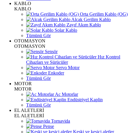
KABLO
KABLO
Orta Gerilim Kablo (OG)
Alçak Gerilim Kablo
Zayıf Akım Kablo
Solar Kablo
Tümünü Gör
OTOMASYON
OTOMASYON
Sensör
Hız Kontrol
Cihazları ve Sürücüler
Servo Motor
Enkoder
Tümünü Gör
MOTOR
MOTOR
Ac Motorlar
Endüstriyel Kaplin
Tümünü Gör
EL ALETLERİ
EL ALETLERİ
Tornavida
Pense
Keski ve kesici aletler