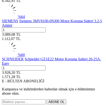
6.342,91
TL
%
64
SIEMENS
Siemens 3MV8100-0NJ00 Motor Koruma Şalteri 3.2-5
Amper
3.089,08
TL
1.112,07
TL
%
60
SCHNEIDER
Schneider GZ1E22 Motor Koruma Şalteri 20-25A.
Easy
3.928,20
TL
1.571,28
TL
E - BÜLTEN ABONELİĞİ
Kampanya ve indirimlerden haberdar olmak için e-bültenimize
abone olun.
ABONE OL