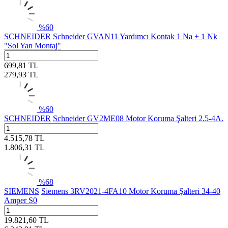
%
60
SCHNEIDER
Schneider GVAN11 Yardımcı Kontak 1 Na + 1 Nk
"Sol Yan Montaj"
699,81
TL
279,93
TL
%
60
SCHNEIDER
Schneider GV2ME08 Motor Koruma Şalteri 2.5-4A.
4.515,78
TL
1.806,31
TL
%
68
SIEMENS
Siemens 3RV2021-4FA10 Motor Koruma Şalteri 34-40
Amper S0
19.821,60
TL