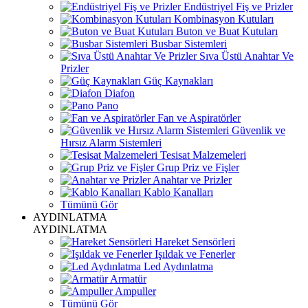
Endüstriyel Fiş ve Prizler
Kombinasyon Kutuları
Buton ve Buat Kutuları
Busbar Sistemleri
Sıva Üstü Anahtar Ve
Prizler
Güç Kaynakları
Diafon
Pano
Fan ve Aspiratörler
Güvenlik ve
Hırsız Alarm Sistemleri
Tesisat Malzemeleri
Grup Priz ve Fişler
Anahtar ve Prizler
Kablo Kanalları
Tümünü Gör
AYDINLATMA
AYDINLATMA
Hareket Sensörleri
Işıldak ve Fenerler
Led Aydınlatma
Armatür
Ampuller
Tümünü Gör