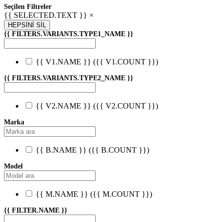
Seçilen Filtreler
{{ SELECTED.TEXT }} ×
HEPSİNİ SİL
{{ FILTERS.VARIANTS.TYPE1_NAME }}
{{ V1.NAME }}
({{ V1.COUNT }})
{{ FILTERS.VARIANTS.TYPE2_NAME }}
{{ V2.NAME }}
({{ V2.COUNT }})
Marka
{{ B.NAME }}
({{ B.COUNT }})
Model
{{ M.NAME }}
({{ M.COUNT }})
{{ FILTER.NAME }}