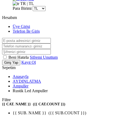
TR | TL
Para Birimi
Hesabım
Üye Girişi
Telefon İle Giriş
Beni Hatırla
Şifremi Unuttum
Kayıt Ol
Giriş Yap
Sepetim
Anasayfa
AYDINLATMA
Ampuller
Rustik Led Ampuller
Filtre
{{ CAT. NAME }}
({{ CAT.COUNT }})
{{ SUB. NAME }}
({{ SUB.COUNT }})