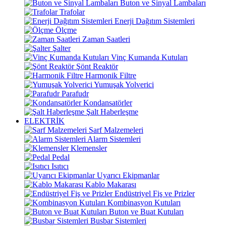
Buton ve Sinyal Lambaları
Trafolar
Enerji Dağıtım Sistemleri
Ölçme
Zaman Saatleri
Şalter
Vinç Kumanda Kutuları
Şönt Reaktör
Harmonik Filtre
Yumuşak Yolverici
Parafudr
Kondansatörler
Şalt Haberleşme
ELEKTRİK
Sarf Malzemeleri
Alarm Sistemleri
Klemensler
Pedal
Isıtıcı
Uyarıcı Ekipmanlar
Kablo Makarası
Endüstriyel Fiş ve Prizler
Kombinasyon Kutuları
Buton ve Buat Kutuları
Busbar Sistemleri