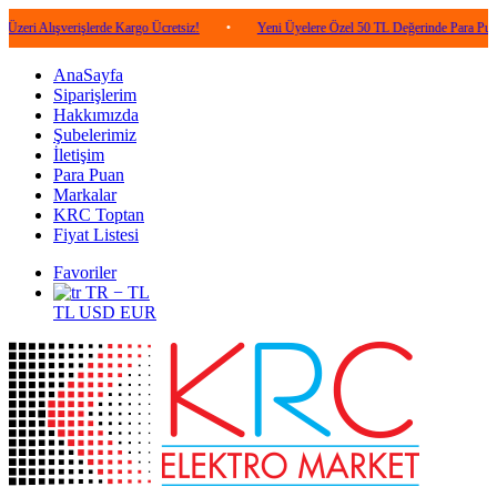
şverişlerde Kargo Ücretsiz!
•
Yeni Üyelere Özel 50 TL Değerinde Para Puan!
•
AnaSayfa
Siparişlerim
Hakkımızda
Şubelerimiz
İletişim
Para Puan
Markalar
KRC Toptan
Fiyat Listesi
Favoriler
TR − TL
TL
USD
EUR