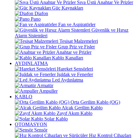
Sıva Üstü Anahtar Ve Prizler
Güç Kaynakları
Diafon
Pano
Fan ve Aspiratörler
Güvenlik ve Hırsız
Alarm Sistemleri
Tesisat Malzemeleri
Grup Priz ve Fişler
Anahtar ve Prizler
Kablo Kanalları
AYDINLATMA
Hareket Sensörleri
Işıldak ve Fenerler
Led Aydınlatma
Armatür
Ampuller
KABLO
Orta Gerilim Kablo (OG)
Alçak Gerilim Kablo
Zayıf Akım Kablo
Solar Kablo
OTOMASYON
Sensör
Hız Kontrol Cihazları