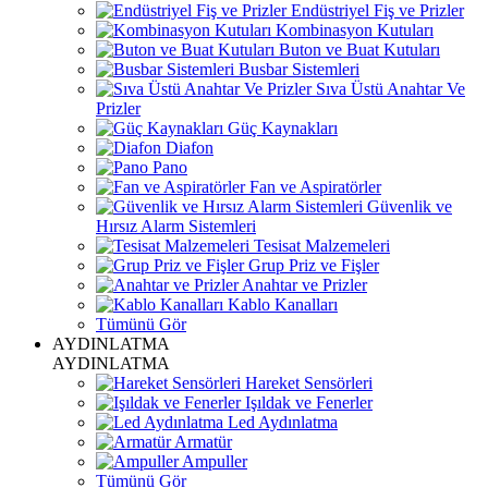
Endüstriyel Fiş ve Prizler
Kombinasyon Kutuları
Buton ve Buat Kutuları
Busbar Sistemleri
Sıva Üstü Anahtar Ve
Prizler
Güç Kaynakları
Diafon
Pano
Fan ve Aspiratörler
Güvenlik ve
Hırsız Alarm Sistemleri
Tesisat Malzemeleri
Grup Priz ve Fişler
Anahtar ve Prizler
Kablo Kanalları
Tümünü Gör
AYDINLATMA
AYDINLATMA
Hareket Sensörleri
Işıldak ve Fenerler
Led Aydınlatma
Armatür
Ampuller
Tümünü Gör