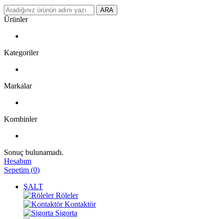
ARA
Ürünler
Kategoriler
Markalar
Kombinler
Sonuç bulunamadı.
Hesabım
Sepetim
(
0
)
ŞALT
Röleler
Kontaktör
Sigorta