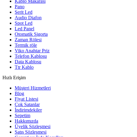
Kablo Makarası
Pano
Şerit Led
Audio Diafon
Spot Led
Led Panel
Otomatik Sigorta
Zaman Rölesi
Termik röle
Viko Anahtar Priz
Telefon Kablosu
Data Kablosu
Ttr Kablo
Hızlı Erişim
Müşteri Hizmetleri
Blog
Fiyat Listesi
Çok Satanlar
İndirimdekiler
Sepetim
Hakkımızda
Üyelik Sözleşmesi
Satış Sözleşmesi