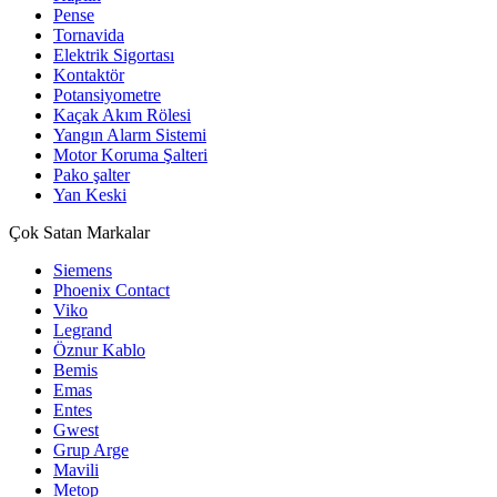
Pense
Tornavida
Elektrik Sigortası
Kontaktör
Potansiyometre
Kaçak Akım Rölesi
Yangın Alarm Sistemi
Motor Koruma Şalteri
Pako şalter
Yan Keski
Çok Satan Markalar
Siemens
Phoenix Contact
Viko
Legrand
Öznur Kablo
Bemis
Emas
Entes
Gwest
Grup Arge
Mavili
Metop