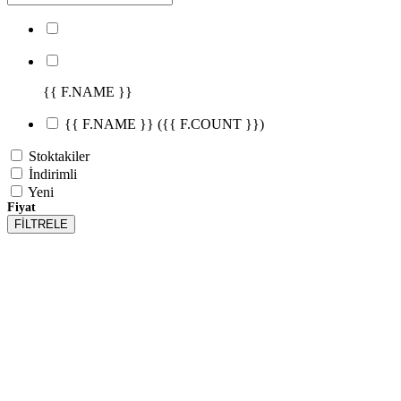
{{ F.NAME }}
{{ F.NAME }}
({{ F.COUNT }})
Stoktakiler
İndirimli
Yeni
Fiyat
FİLTRELE