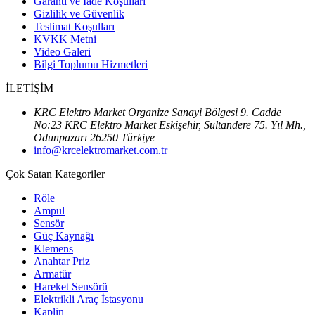
Garanti ve İade Koşulları
Gizlilik ve Güvenlik
Teslimat Koşulları
KVKK Metni
Video Galeri
Bilgi Toplumu Hizmetleri
İLETİŞİM
KRC Elektro Market Organize Sanayi Bölgesi 9. Cadde
No:23 KRC Elektro Market Eskişehir, Sultandere 75. Yıl Mh.,
Odunpazarı 26250 Türkiye
info@krcelektromarket.com.tr
Çok Satan Kategoriler
Röle
Ampul
Sensör
Güç Kaynağı
Klemens
Anahtar Priz
Armatür
Hareket Sensörü
Elektrikli Araç İstasyonu
Kaplin