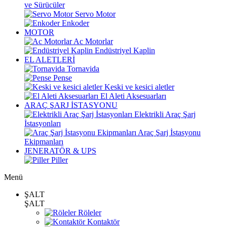
ve Sürücüler
Servo Motor
Enkoder
MOTOR
Ac Motorlar
Endüstriyel Kaplin
EL ALETLERİ
Tornavida
Pense
Keski ve kesici aletler
El Aleti Aksesuarları
ARAÇ ŞARJ İSTASYONU
Elektrikli Araç Şarj
İstasyonları
Araç Şarj İstasyonu
Ekipmanları
JENERATÖR & UPS
Piller
Menü
ŞALT
ŞALT
Röleler
Kontaktör