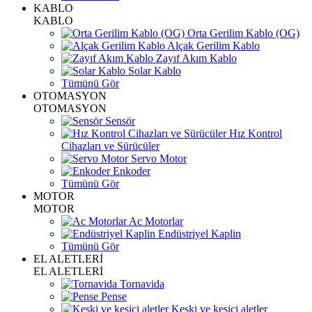
KABLO
KABLO
Orta Gerilim Kablo (OG)
Alçak Gerilim Kablo
Zayıf Akım Kablo
Solar Kablo
Tümünü Gör
OTOMASYON
OTOMASYON
Sensör
Hız Kontrol
Cihazları ve Sürücüler
Servo Motor
Enkoder
Tümünü Gör
MOTOR
MOTOR
Ac Motorlar
Endüstriyel Kaplin
Tümünü Gör
EL ALETLERİ
EL ALETLERİ
Tornavida
Pense
Keski ve kesici aletler