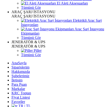
El Aleti Aksesuarları
Tümünü Gör
ARAÇ ŞARJ İSTASYONU
ARAÇ ŞARJ İSTASYONU
Elektrikli Araç Şarj
İstasyonları
Araç Şarj İstasyonu
Ekipmanları
Tümünü Gör
JENERATÖR & UPS
JENERATÖR & UPS
Piller
Tümünü Gör
AnaSayfa
Siparişlerim
Hakkımızda
Şubelerimiz
İletişim
Para Puan
Markalar
KRC Toptan
Fiyat Listesi
Favoriler
TR | TL