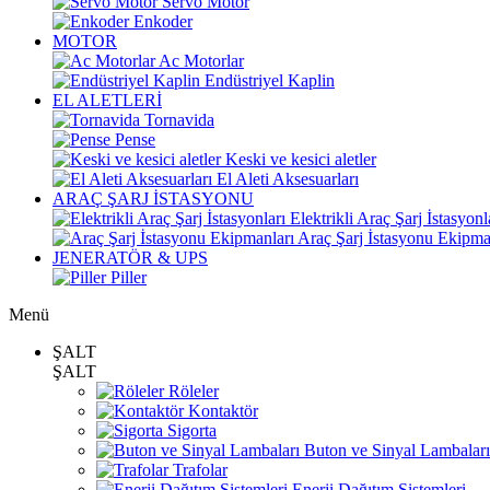
Servo Motor
Enkoder
MOTOR
Ac Motorlar
Endüstriyel Kaplin
EL ALETLERİ
Tornavida
Pense
Keski ve kesici aletler
El Aleti Aksesuarları
ARAÇ ŞARJ İSTASYONU
Elektrikli Araç Şarj İstasyonl
Araç Şarj İstasyonu Ekipma
JENERATÖR & UPS
Piller
Menü
ŞALT
ŞALT
Röleler
Kontaktör
Sigorta
Buton ve Sinyal Lambaları
Trafolar
Enerji Dağıtım Sistemleri