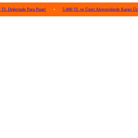
rinde Para Puan!
•
5.000 TL ve Üzeri Alışverişlerde Kargo Ücretsiz!