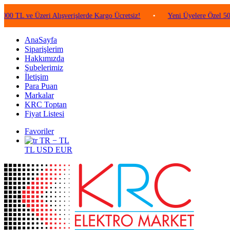
e Üzeri Alışverişlerde Kargo Ücretsiz!
•
Yeni Üyelere Özel 50 TL Değe
AnaSayfa
Siparişlerim
Hakkımızda
Şubelerimiz
İletişim
Para Puan
Markalar
KRC Toptan
Fiyat Listesi
Favoriler
TR − TL
TL
USD
EUR