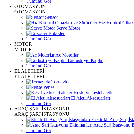
Tümünü Gör
OTOMASYON
OTOMASYON
Sensör
Hız Kontrol Cihazl
Servo Motor
Enkoder
Tümünü Gör
MOTOR
MOTOR
Ac Motorlar
Endüstriyel Kaplin
Tümünü Gör
EL ALETLERİ
EL ALETLERİ
Tornavida
Pense
Keski ve kesici aletler
El Aleti Aksesuarları
Tümünü Gör
ARAÇ ŞARJ İSTASYONU
ARAÇ ŞARJ İSTASYONU
Elektrikli Araç Şarj İst
Araç Şarj İstasyonu 
Tümünü Gör