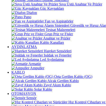
Sıva Üstü Anahtar Ve Prizler
Güç Kaynakları
Diafon
Pano
Fan ve Aspiratörler
Güvenlik ve Hırsız Alar
Tesisat Malzemeleri
Grup Priz ve Fişler
Anahtar ve Prizler
Kablo Kanalları
AYDINLATMA
Hareket Sensörleri
Işıldak ve Fenerler
Led Aydınlatma
Armatür
Ampuller
KABLO
Orta Gerilim Kablo (OG)
Alçak Gerilim Kablo
Zayıf Akım Kablo
Solar Kablo
OTOMASYON
Sensör
Hız Kontrol Cihazları ve