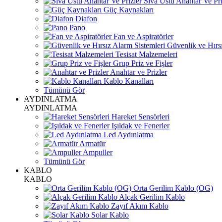
Sıva Üstü Anahtar Ve Pri
Güç Kaynakları
Diafon
Pano
Fan ve Aspiratörler
Güvenlik ve Hırsı
Tesisat Malzemeleri
Grup Priz ve Fişler
Anahtar ve Prizler
Kablo Kanalları
Tümünü Gör
AYDINLATMA
AYDINLATMA
Hareket Sensörleri
Işıldak ve Fenerler
Led Aydınlatma
Armatür
Ampuller
Tümünü Gör
KABLO
KABLO
Orta Gerilim Kablo (OG)
Alçak Gerilim Kablo
Zayıf Akım Kablo
Solar Kablo