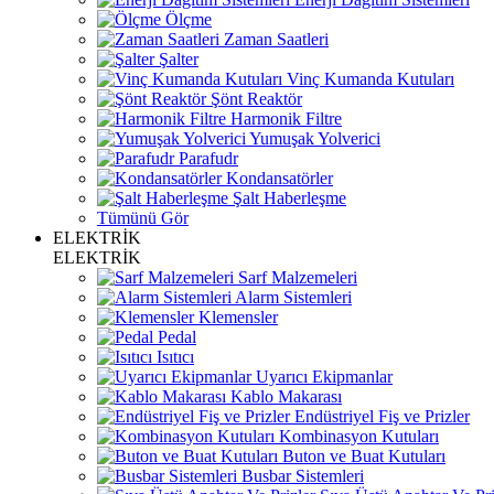
Ölçme
Zaman Saatleri
Şalter
Vinç Kumanda Kutuları
Şönt Reaktör
Harmonik Filtre
Yumuşak Yolverici
Parafudr
Kondansatörler
Şalt Haberleşme
Tümünü Gör
ELEKTRİK
ELEKTRİK
Sarf Malzemeleri
Alarm Sistemleri
Klemensler
Pedal
Isıtıcı
Uyarıcı Ekipmanlar
Kablo Makarası
Endüstriyel Fiş ve Prizler
Kombinasyon Kutuları
Buton ve Buat Kutuları
Busbar Sistemleri