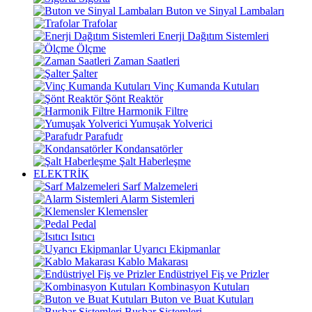
Buton ve Sinyal Lambaları
Trafolar
Enerji Dağıtım Sistemleri
Ölçme
Zaman Saatleri
Şalter
Vinç Kumanda Kutuları
Şönt Reaktör
Harmonik Filtre
Yumuşak Yolverici
Parafudr
Kondansatörler
Şalt Haberleşme
ELEKTRİK
Sarf Malzemeleri
Alarm Sistemleri
Klemensler
Pedal
Isıtıcı
Uyarıcı Ekipmanlar
Kablo Makarası
Endüstriyel Fiş ve Prizler
Kombinasyon Kutuları
Buton ve Buat Kutuları
Busbar Sistemleri