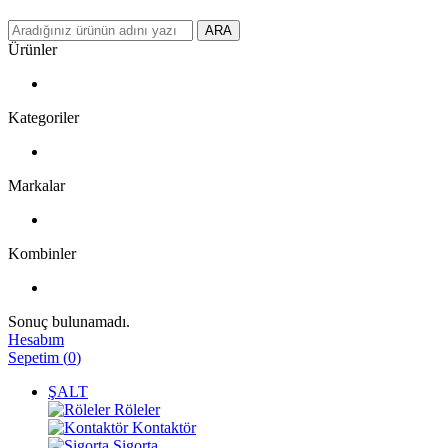
ARA
Ürünler
Kategoriler
Markalar
Kombinler
Sonuç bulunamadı.
Hesabım
Sepetim
(
0
)
ŞALT
Röleler
Kontaktör
Sigorta