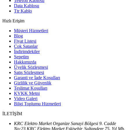
Telefon Kablosu
Data Kablosu
Ttr Kablo
Hızlı Erişim
Müşteri Hizmetleri
Blog
Fiyat Listesi
Çok Satanlar
İndirimdekiler
Sepetim
Hakkımızda
Üyelik Sözleşmesi
Satış Sözleşmesi
Garanti ve İade Koşulları
Gizlilik ve Güvenlik
Teslimat Koşulları
KVKK Metni
Video Galeri
Bilgi Toplumu Hizmetleri
İLETİŞİM
KRC Elektro Market Organize Sanayi Bölgesi 9. Cadde
No:23 KRC Elektro Market Eskişehir, Sultandere 75. Yıl Mh.,