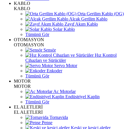
KABLO
KABLO
Orta Gerilim Kablo (OG)
Alçak Gerilim Kablo
Zayıf Akım Kablo
Solar Kablo
Tümünü Gör
OTOMASYON
OTOMASYON
Sensör
Hız Kontrol
Cihazları ve Sürücüler
Servo Motor
Enkoder
Tümünü Gör
MOTOR
MOTOR
Ac Motorlar
Endüstriyel Kaplin
Tümünü Gör
EL ALETLERİ
EL ALETLERİ
Tornavida
Pense
Keski ve kesici aletler