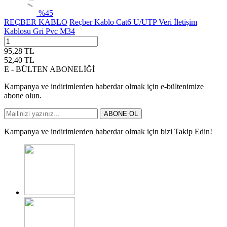
%
45
REÇBER KABLO
Reçber Kablo Cat6 U/UTP Veri İletişim
Kablosu Gri Pvc M34
95,28
TL
52,40
TL
E - BÜLTEN ABONELİĞİ
Kampanya ve indirimlerden haberdar olmak için e-bültenimize
abone olun.
ABONE OL
Kampanya ve indirimlerden haberdar olmak için bizi Takip Edin!