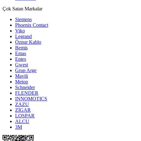
Çok Satan Markalar
Siemens
Phoenix Contact
Viko
Legrand
Öznur Kablo
Bemis
Emas
Entes
Gwest
Grup Arge
Mavili
Metop
Schneider
FLENDER
INNOMOTICS
ZAZU
ZİGAR
LOSPAR
ALCU
3M