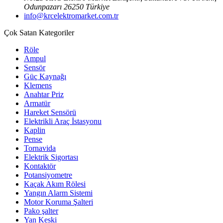
Odunpazarı 26250 Türkiye
info@krcelektromarket.com.tr
Çok Satan Kategoriler
Röle
Ampul
Sensör
Güç Kaynağı
Klemens
Anahtar Priz
Armatür
Hareket Sensörü
Elektrikli Araç İstasyonu
Kaplin
Pense
Tornavida
Elektrik Sigortası
Kontaktör
Potansiyometre
Kaçak Akım Rölesi
Yangın Alarm Sistemi
Motor Koruma Şalteri
Pako şalter
Yan Keski