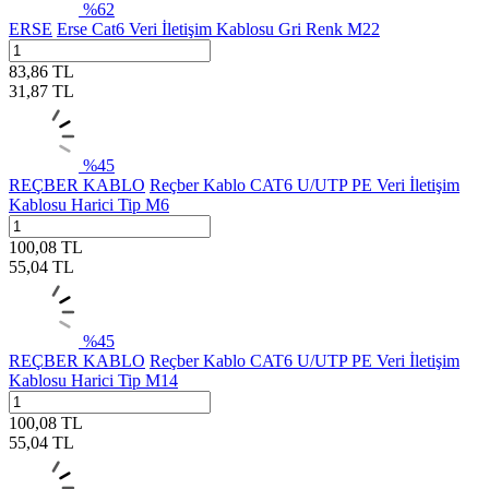
%
62
ERSE
Erse Cat6 Veri İletişim Kablosu Gri Renk M22
83,86
TL
31,87
TL
%
45
REÇBER KABLO
Reçber Kablo CAT6 U/UTP PE Veri İletişim
Kablosu Harici Tip M6
100,08
TL
55,04
TL
%
45
REÇBER KABLO
Reçber Kablo CAT6 U/UTP PE Veri İletişim
Kablosu Harici Tip M14
100,08
TL
55,04
TL