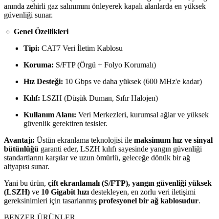
anında zehirli gaz salınımını önleyerek kapalı alanlarda en yüksek
güvenliği sunar.
🔹
Genel Özellikleri
Tipi:
CAT7 Veri İletim Kablosu
Koruma:
S/FTP (Örgü + Folyo Korumalı)
Hız Desteği:
10
G
b
p
s
ve daha yüksek (600 MHz'e kadar)
Kılıf:
LSZH (Düşük Duman, Sıfır Halojen)
Kullanım Alanı:
Veri Merkezleri, kurumsal ağlar ve yüksek
güvenlik gerektiren tesisler.
Avantajı:
Üstün ekranlama teknolojisi ile
maksimum hız ve sinyal
bütünlüğü
garanti eder, LSZH kılıfı sayesinde yangın güvenliği
standartlarını karşılar ve uzun ömürlü, geleceğe dönük bir ağ
altyapısı sunar.
Yani bu ürün,
çift ekranlamalı (S/FTP), yangın güvenliği yüksek
(LSZH)
ve
10
G
i
g
abi
t
hızı
destekleyen, en zorlu veri iletişimi
gereksinimleri için tasarlanmış
profesyonel bir ağ kablosudur
.
BENZER ÜRÜNLER