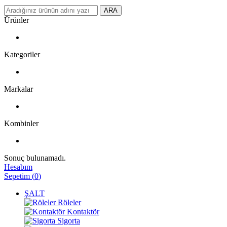
ARA
Ürünler
Kategoriler
Markalar
Kombinler
Sonuç bulunamadı.
Hesabım
Sepetim
(
0
)
ŞALT
Röleler
Kontaktör
Sigorta