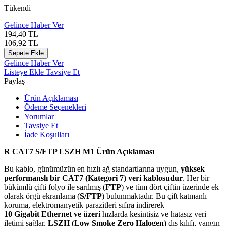
Tükendi
Gelince Haber Ver
194,40
TL
106,92
TL
Sepete Ekle
Gelince Haber Ver
Listeye Ekle
Tavsiye Et
Paylaş
Ürün Açıklaması
Ödeme Seçenekleri
Yorumlar
Tavsiye Et
İade Koşulları
R CAT7 S/FTP LSZH M1 Ürün Açıklaması
Bu kablo, günümüzün en hızlı ağ standartlarına uygun,
yüksek
performanslı bir CAT7 (Kategori 7) veri kablosudur
. Her bir
bükümlü çifti folyo ile sarılmış (
FTP
) ve tüm dört çiftin üzerinde ek
olarak örgü ekranlama (
S/FTP
) bulunmaktadır. Bu çift katmanlı
koruma, elektromanyetik parazitleri sıfıra indirerek
10
G
i
g
abi
t
Et
h
er
n
e
t
ve üzeri
hızlarda kesintisiz ve hatasız veri
iletimi sağlar.
LSZH (Low Smoke Zero Halogen)
dış kılıfı, yangın