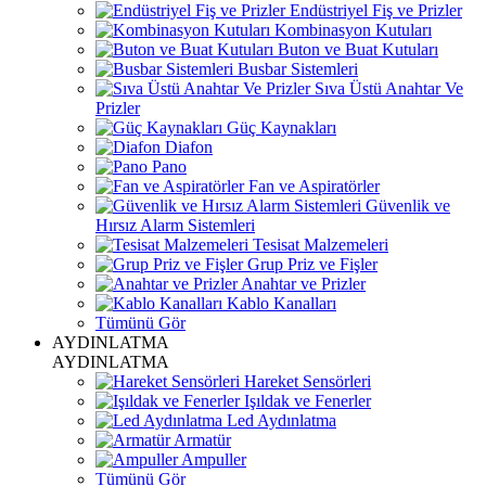
Endüstriyel Fiş ve Prizler
Kombinasyon Kutuları
Buton ve Buat Kutuları
Busbar Sistemleri
Sıva Üstü Anahtar Ve
Prizler
Güç Kaynakları
Diafon
Pano
Fan ve Aspiratörler
Güvenlik ve
Hırsız Alarm Sistemleri
Tesisat Malzemeleri
Grup Priz ve Fişler
Anahtar ve Prizler
Kablo Kanalları
Tümünü Gör
AYDINLATMA
AYDINLATMA
Hareket Sensörleri
Işıldak ve Fenerler
Led Aydınlatma
Armatür
Ampuller
Tümünü Gör