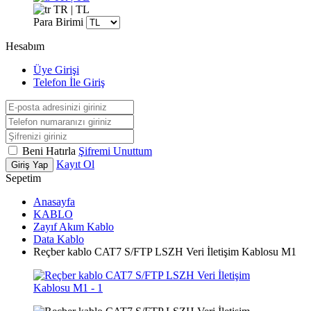
TR | TL
Para Birimi
Hesabım
Üye Girişi
Telefon İle Giriş
Beni Hatırla
Şifremi Unuttum
Kayıt Ol
Giriş Yap
Sepetim
Anasayfa
KABLO
Zayıf Akım Kablo
Data Kablo
Reçber kablo CAT7 S/FTP LSZH Veri İletişim Kablosu M1