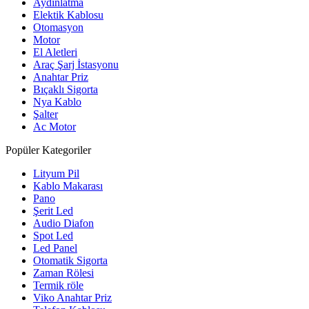
Aydınlatma
Elektik Kablosu
Otomasyon
Motor
El Aletleri
Araç Şarj İstasyonu
Anahtar Priz
Bıçaklı Sigorta
Nya Kablo
Şalter
Ac Motor
Popüler Kategoriler
Lityum Pil
Kablo Makarası
Pano
Şerit Led
Audio Diafon
Spot Led
Led Panel
Otomatik Sigorta
Zaman Rölesi
Termik röle
Viko Anahtar Priz