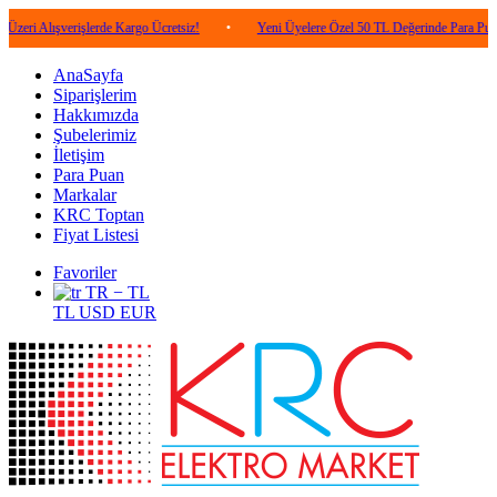
lışverişlerde Kargo Ücretsiz!
•
Yeni Üyelere Özel 50 TL Değerinde Para Puan!
•
AnaSayfa
Siparişlerim
Hakkımızda
Şubelerimiz
İletişim
Para Puan
Markalar
KRC Toptan
Fiyat Listesi
Favoriler
TR − TL
TL
USD
EUR