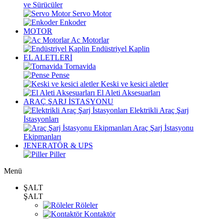
ve Sürücüler
Servo Motor
Enkoder
MOTOR
Ac Motorlar
Endüstriyel Kaplin
EL ALETLERİ
Tornavida
Pense
Keski ve kesici aletler
El Aleti Aksesuarları
ARAÇ ŞARJ İSTASYONU
Elektrikli Araç Şarj
İstasyonları
Araç Şarj İstasyonu
Ekipmanları
JENERATÖR & UPS
Piller
Menü
ŞALT
ŞALT
Röleler
Kontaktör