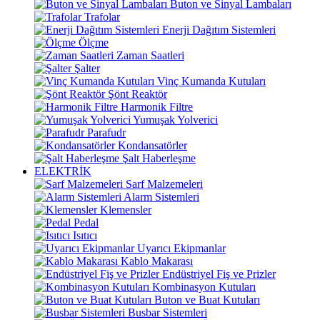
Buton ve Sinyal Lambaları
Trafolar
Enerji Dağıtım Sistemleri
Ölçme
Zaman Saatleri
Şalter
Vinç Kumanda Kutuları
Şönt Reaktör
Harmonik Filtre
Yumuşak Yolverici
Parafudr
Kondansatörler
Şalt Haberleşme
ELEKTRİK
Sarf Malzemeleri
Alarm Sistemleri
Klemensler
Pedal
Isıtıcı
Uyarıcı Ekipmanlar
Kablo Makarası
Endüstriyel Fiş ve Prizler
Kombinasyon Kutuları
Buton ve Buat Kutuları
Busbar Sistemleri