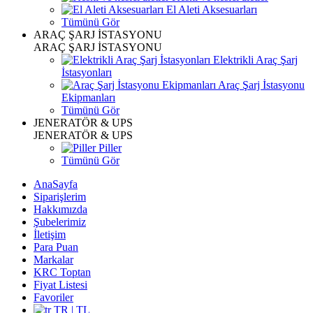
El Aleti Aksesuarları
Tümünü Gör
ARAÇ ŞARJ İSTASYONU
ARAÇ ŞARJ İSTASYONU
Elektrikli Araç Şarj
İstasyonları
Araç Şarj İstasyonu
Ekipmanları
Tümünü Gör
JENERATÖR & UPS
JENERATÖR & UPS
Piller
Tümünü Gör
AnaSayfa
Siparişlerim
Hakkımızda
Şubelerimiz
İletişim
Para Puan
Markalar
KRC Toptan
Fiyat Listesi
Favoriler
TR | TL