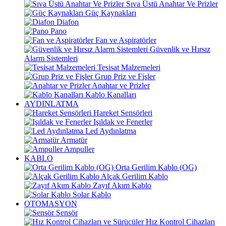
Sıva Üstü Anahtar Ve Prizler
Güç Kaynakları
Diafon
Pano
Fan ve Aspiratörler
Güvenlik ve Hırsız
Alarm Sistemleri
Tesisat Malzemeleri
Grup Priz ve Fişler
Anahtar ve Prizler
Kablo Kanalları
AYDINLATMA
Hareket Sensörleri
Işıldak ve Fenerler
Led Aydınlatma
Armatür
Ampuller
KABLO
Orta Gerilim Kablo (OG)
Alçak Gerilim Kablo
Zayıf Akım Kablo
Solar Kablo
OTOMASYON
Sensör
Hız Kontrol Cihazları