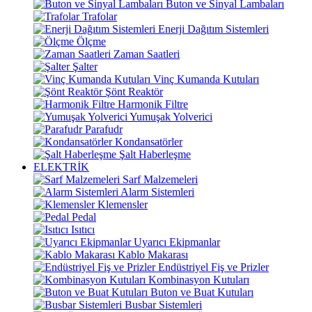
Buton ve Sinyal Lambaları
Trafolar
Enerji Dağıtım Sistemleri
Ölçme
Zaman Saatleri
Şalter
Vinç Kumanda Kutuları
Şönt Reaktör
Harmonik Filtre
Yumuşak Yolverici
Parafudr
Kondansatörler
Şalt Haberleşme
ELEKTRİK
Sarf Malzemeleri
Alarm Sistemleri
Klemensler
Pedal
Isıtıcı
Uyarıcı Ekipmanlar
Kablo Makarası
Endüstriyel Fiş ve Prizler
Kombinasyon Kutuları
Buton ve Buat Kutuları
Busbar Sistemleri