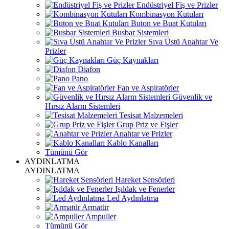
Endüstriyel Fiş ve Prizler
Kombinasyon Kutuları
Buton ve Buat Kutuları
Busbar Sistemleri
Sıva Üstü Anahtar Ve
Prizler
Güç Kaynakları
Diafon
Pano
Fan ve Aspiratörler
Güvenlik ve
Hırsız Alarm Sistemleri
Tesisat Malzemeleri
Grup Priz ve Fişler
Anahtar ve Prizler
Kablo Kanalları
Tümünü Gör
AYDINLATMA
AYDINLATMA
Hareket Sensörleri
Işıldak ve Fenerler
Led Aydınlatma
Armatür
Ampuller
Tümünü Gör