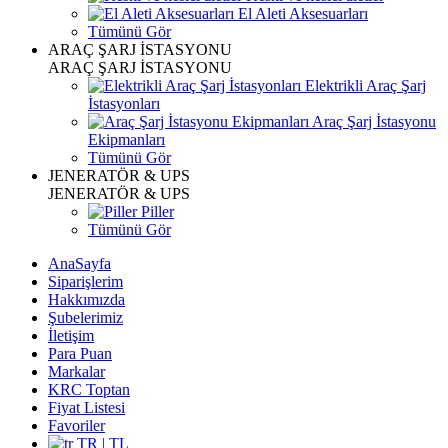
El Aleti Aksesuarları
Tümünü Gör
ARAÇ ŞARJ İSTASYONU
ARAÇ ŞARJ İSTASYONU
Elektrikli Araç Şarj
İstasyonları
Araç Şarj İstasyonu
Ekipmanları
Tümünü Gör
JENERATÖR & UPS
JENERATÖR & UPS
Piller
Tümünü Gör
AnaSayfa
Siparişlerim
Hakkımızda
Şubelerimiz
İletişim
Para Puan
Markalar
KRC Toptan
Fiyat Listesi
Favoriler
TR | TL