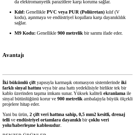
da elektromanyetik parazitlere karşı koruma sağlar.
Kılıf:
Genellikle
PVC veya PUR (Poliüretan)
kılıf (V
kodu), aşınmaya ve endüstriyel koşullara karşı dayanıklılık
sağlar.
M9 Kodu:
Genellikle
900
m
e
t
re
l
ik
bir sarımı ifade eder.
Avantajı
İki bükümlü çift
yapısıyla karmaşık otomasyon sistemlerinde
iki
farklı sinyal hattını
veya bir ana hattı yedeklisiyle birlikte tek bir
kablo üzerinden taşıma imkanı sunar. Yüksek kaliteli
ekranlama
ile
sinyal bütünlüğünü korur ve
900
m
e
t
re
l
ik
ambalajıyla büyük ölçekli
projelere hitap eder.
Yani bu ürün,
2
çift veri hattına sahip,
0
,
5
m
m
2
kesitli, drenaj
telli
ve
endüstriyel ortamlara dayanıklı
bir
çoklu veri
yolu/haberleşme kablosudur
.