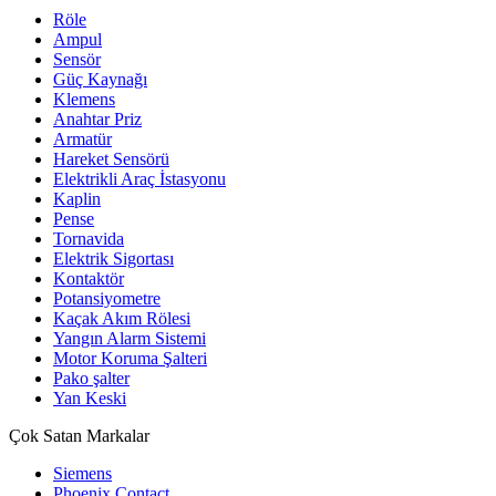
Röle
Ampul
Sensör
Güç Kaynağı
Klemens
Anahtar Priz
Armatür
Hareket Sensörü
Elektrikli Araç İstasyonu
Kaplin
Pense
Tornavida
Elektrik Sigortası
Kontaktör
Potansiyometre
Kaçak Akım Rölesi
Yangın Alarm Sistemi
Motor Koruma Şalteri
Pako şalter
Yan Keski
Çok Satan Markalar
Siemens
Phoenix Contact