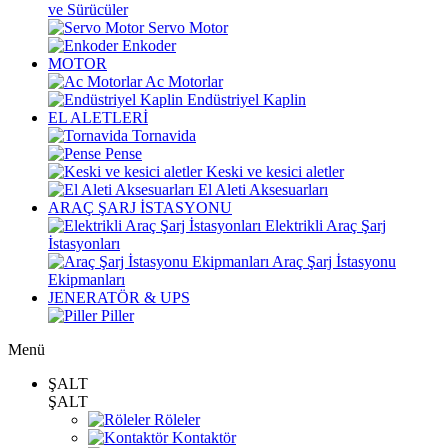
ve Sürücüler
Servo Motor
Enkoder
MOTOR
Ac Motorlar
Endüstriyel Kaplin
EL ALETLERİ
Tornavida
Pense
Keski ve kesici aletler
El Aleti Aksesuarları
ARAÇ ŞARJ İSTASYONU
Elektrikli Araç Şarj
İstasyonları
Araç Şarj İstasyonu
Ekipmanları
JENERATÖR & UPS
Piller
Menü
ŞALT
ŞALT
Röleler
Kontaktör