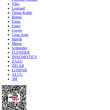
Viko
Legrand
Öznur Kablo
Bemis
Emas
Entes
Gwest
Grup Arge
Mavili
Metop
Schneider
FLENDER
INNOMOTICS
ZAZU
ZİGAR
LOSPAR
ALCU
3M