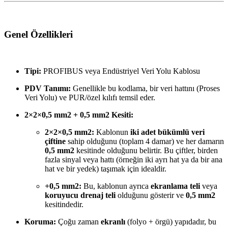
Genel Özellikleri
Tipi:
PROFIBUS veya Endüstriyel Veri Yolu Kablosu
PDV Tanımı:
Genellikle bu kodlama, bir veri hattını (Proses
Veri Yolu) ve PUR/özel kılıfı temsil eder.
2
×
2
×
0
,
5
m
m
2
+
0
,
5
m
m
2
Kesiti:
2
×
2
×
0
,
5
m
m
2
:
Kablonun
iki adet bükümlü veri
çiftine
sahip olduğunu (toplam 4 damar) ve her damarın
0
,
5
m
m
2
kesitinde olduğunu belirtir. Bu çiftler, birden
fazla sinyal veya hattı (örneğin iki ayrı hat ya da bir ana
hat ve bir yedek) taşımak için idealdir.
+
0
,
5
m
m
2
:
Bu, kablonun ayrıca
ekranlama teli
veya
koruyucu drenaj teli
olduğunu gösterir ve
0
,
5
m
m
2
kesitindedir.
Koruma:
Çoğu zaman
ekranlı
(folyo + örgü) yapıdadır, bu