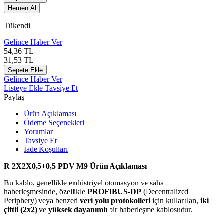
Hemen Al
Tükendi
Gelince Haber Ver
54,36
TL
31,53
TL
Sepete Ekle
Gelince Haber Ver
Listeye Ekle
Tavsiye Et
Paylaş
Ürün Açıklaması
Ödeme Seçenekleri
Yorumlar
Tavsiye Et
İade Koşulları
R 2X2X0,5+0,5 PDV M9 Ürün Açıklaması
Bu kablo, genellikle endüstriyel otomasyon ve saha
haberleşmesinde, özellikle
PROFIBUS-DP
(Decentralized
Periphery) veya benzeri
veri yolu protokolleri
için kullanılan,
iki
çiftli (2x2)
ve
yüksek dayanımlı
bir haberleşme kablosudur.