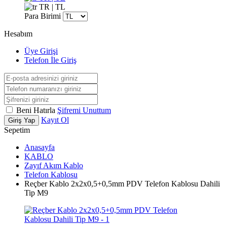
TR | TL
Para Birimi
Hesabım
Üye Girişi
Telefon İle Giriş
Beni Hatırla
Şifremi Unuttum
Kayıt Ol
Giriş Yap
Sepetim
Anasayfa
KABLO
Zayıf Akım Kablo
Telefon Kablosu
Reçber Kablo 2x2x0,5+0,5mm PDV Telefon Kablosu Dahili
Tip M9