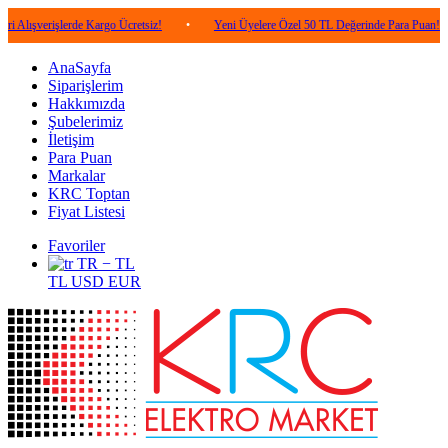
işlerde Kargo Ücretsiz!
•
Yeni Üyelere Özel 50 TL Değerinde Para Puan!
•
5
AnaSayfa
Siparişlerim
Hakkımızda
Şubelerimiz
İletişim
Para Puan
Markalar
KRC Toptan
Fiyat Listesi
Favoriler
TR − TL
TL
USD
EUR