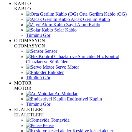
KABLO
KABLO
Orta Gerilim Kablo (OG)
Alçak Gerilim Kablo
Zayıf Akım Kablo
Solar Kablo
Tümünü Gör
OTOMASYON
OTOMASYON
Sensör
Hız Kontrol
Cihazları ve Sürücüler
Servo Motor
Enkoder
Tümünü Gör
MOTOR
MOTOR
Ac Motorlar
Endüstriyel Kaplin
Tümünü Gör
EL ALETLERİ
EL ALETLERİ
Tornavida
Pense
Keski ve kesici aletler