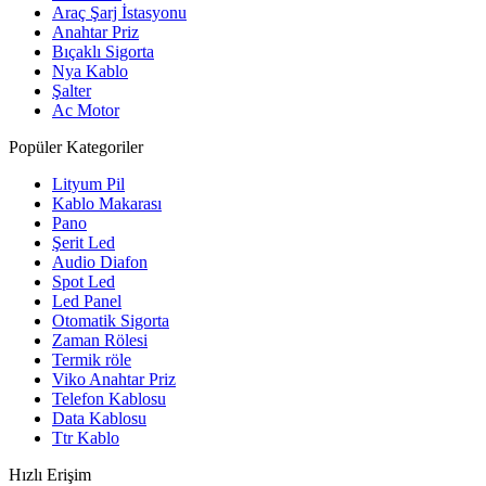
Araç Şarj İstasyonu
Anahtar Priz
Bıçaklı Sigorta
Nya Kablo
Şalter
Ac Motor
Popüler Kategoriler
Lityum Pil
Kablo Makarası
Pano
Şerit Led
Audio Diafon
Spot Led
Led Panel
Otomatik Sigorta
Zaman Rölesi
Termik röle
Viko Anahtar Priz
Telefon Kablosu
Data Kablosu
Ttr Kablo
Hızlı Erişim