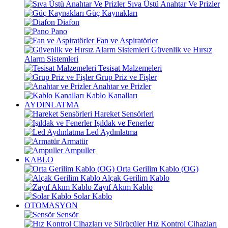
Sıva Üstü Anahtar Ve Prizler
Güç Kaynakları
Diafon
Pano
Fan ve Aspiratörler
Güvenlik ve Hırsız
Alarm Sistemleri
Tesisat Malzemeleri
Grup Priz ve Fişler
Anahtar ve Prizler
Kablo Kanalları
AYDINLATMA
Hareket Sensörleri
Işıldak ve Fenerler
Led Aydınlatma
Armatür
Ampuller
KABLO
Orta Gerilim Kablo (OG)
Alçak Gerilim Kablo
Zayıf Akım Kablo
Solar Kablo
OTOMASYON
Sensör
Hız Kontrol Cihazları