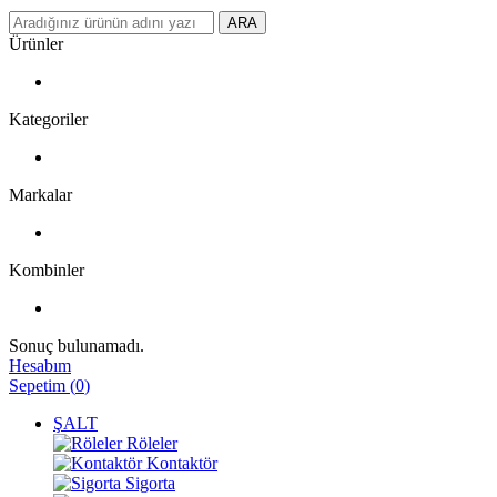
ARA
Ürünler
Kategoriler
Markalar
Kombinler
Sonuç bulunamadı.
Hesabım
Sepetim
(
0
)
ŞALT
Röleler
Kontaktör
Sigorta