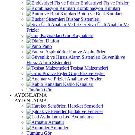
Endüstriyel Fiş ve Prizler
Kombinasyon Kutuları
Buton ve Buat Kutuları
Busbar Sistemleri
Sıva Üstü Anahtar Ve
Prizler
Güç Kaynakları
Diafon
Pano
Fan ve Aspiratörler
Güvenlik ve
Hırsız Alarm Sistemleri
Tesisat Malzemeleri
Grup Priz ve Fişler
Anahtar ve Prizler
Kablo Kanalları
Tümünü Gör
AYDINLATMA
AYDINLATMA
Hareket Sensörleri
Işıldak ve Fenerler
Led Aydınlatma
Armatür
Ampuller
Tümünü Gör