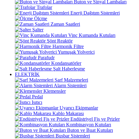
Buton ve Sinyal Lambaları
Trafolar
Enerji Dağıtım Sistemleri
Ölçme
Zaman Saatleri
Şalter
Vinç Kumanda Kutuları
Şönt Reaktör
Harmonik Filtre
Yumuşak Yolverici
Parafudr
Kondansatörler
Şalt Haberleşme
ELEKTRİK
Sarf Malzemeleri
Alarm Sistemleri
Klemensler
Pedal
Isıtıcı
Uyarıcı Ekipmanlar
Kablo Makarası
Endüstriyel Fiş ve Prizler
Kombinasyon Kutuları
Buton ve Buat Kutuları
Busbar Sistemleri