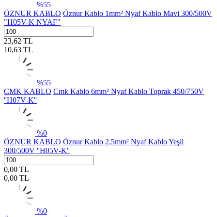
%
55
ÖZNUR KABLO
Öznur Kablo 1mm² Nyaf Kablo Mavi 300/500V
"H05V-K NYAF"
23,62
TL
10,63
TL
%
55
CMK KABLO
Cmk Kablo 6mm² Nyaf Kablo Toprak 450/750V
''H07V-K''
%
0
ÖZNUR KABLO
Öznur Kablo 2,5mm² Nyaf Kablo Yeşil
300/500V ''H05V-K''
0,00
TL
0,00
TL
%
0