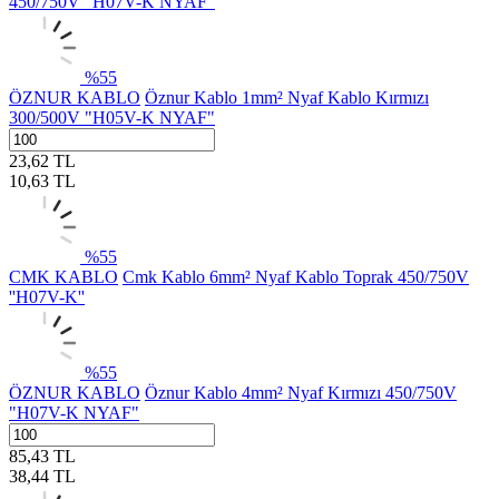
450/750V "H07V-K NYAF"
%
55
ÖZNUR KABLO
Öznur Kablo 1mm² Nyaf Kablo Kırmızı
300/500V "H05V-K NYAF"
23,62
TL
10,63
TL
%
55
CMK KABLO
Cmk Kablo 6mm² Nyaf Kablo Toprak 450/750V
''H07V-K''
%
55
ÖZNUR KABLO
Öznur Kablo 4mm² Nyaf Kırmızı 450/750V
"H07V-K NYAF"
85,43
TL
38,44
TL