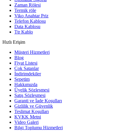
Zaman Rölesi
Termik röle
Viko Anahtar Priz
Telefon Kablosu
Data Kablosu
Ttr Kablo
Hızlı Erişim
Müşteri Hizmetleri
Blog
Fiyat Listesi
Çok Satanlar
İndirimdekiler
Sepetim
Hakkımızda
Üyelik Sözleşmesi
Satış Sözleşmesi
Garanti ve İade Koşulları
Gizlilik ve Güvenlik
Teslimat Koşulları
KVKK Metni
Video Galeri
Bilgi Toplumu Hizmetleri