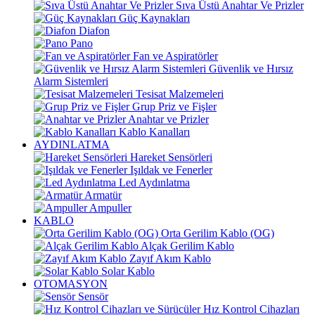
Sıva Üstü Anahtar Ve Prizler
Güç Kaynakları
Diafon
Pano
Fan ve Aspiratörler
Güvenlik ve Hırsız
Alarm Sistemleri
Tesisat Malzemeleri
Grup Priz ve Fişler
Anahtar ve Prizler
Kablo Kanalları
AYDINLATMA
Hareket Sensörleri
Işıldak ve Fenerler
Led Aydınlatma
Armatür
Ampuller
KABLO
Orta Gerilim Kablo (OG)
Alçak Gerilim Kablo
Zayıf Akım Kablo
Solar Kablo
OTOMASYON
Sensör
Hız Kontrol Cihazları