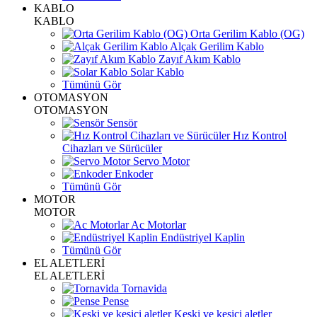
KABLO
KABLO
Orta Gerilim Kablo (OG)
Alçak Gerilim Kablo
Zayıf Akım Kablo
Solar Kablo
Tümünü Gör
OTOMASYON
OTOMASYON
Sensör
Hız Kontrol
Cihazları ve Sürücüler
Servo Motor
Enkoder
Tümünü Gör
MOTOR
MOTOR
Ac Motorlar
Endüstriyel Kaplin
Tümünü Gör
EL ALETLERİ
EL ALETLERİ
Tornavida
Pense
Keski ve kesici aletler