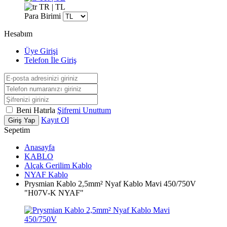
TR | TL
Para Birimi
Hesabım
Üye Girişi
Telefon İle Giriş
Beni Hatırla
Şifremi Unuttum
Kayıt Ol
Giriş Yap
Sepetim
Anasayfa
KABLO
Alçak Gerilim Kablo
NYAF Kablo
Prysmian Kablo 2,5mm² Nyaf Kablo Mavi 450/750V
"H07V-K NYAF"