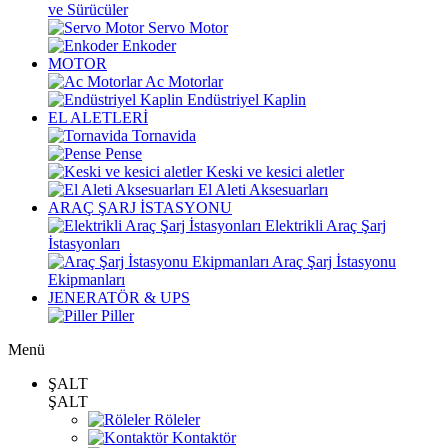
ve Sürücüler
Servo Motor
Enkoder
MOTOR
Ac Motorlar
Endüstriyel Kaplin
EL ALETLERİ
Tornavida
Pense
Keski ve kesici aletler
El Aleti Aksesuarları
ARAÇ ŞARJ İSTASYONU
Elektrikli Araç Şarj
İstasyonları
Araç Şarj İstasyonu
Ekipmanları
JENERATÖR & UPS
Piller
Menü
ŞALT
ŞALT
Röleler
Kontaktör