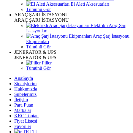
El Aleti Aksesuarları
Tümünü Gör
ARAÇ ŞARJ İSTASYONU
ARAÇ ŞARJ İSTASYONU
Elektrikli Araç Şarj
İstasyonları
Araç Şarj İstasyonu
Ekipmanları
Tümünü Gör
JENERATÖR & UPS
JENERATÖR & UPS
Piller
Tümünü Gör
AnaSayfa
Siparişlerim
Hakkımızda
Şubelerimiz
İletişim
Para Puan
Markalar
KRC Toptan
Fiyat Listesi
Favoriler
TR | TL