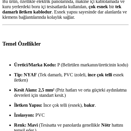
Bu ürün, özellikle elektrik panolarında, makine içi kablolamada ve
kuru yerlerdeki boru içi tesisatlarda kullanılan,
çok esnek
bir
tek
damarlı iletken kablodur
. Esnek yapısı sayesinde dar alanlarda ve
klemens bağlantılarında kolaylık sağlar.
Temel Özellikler
Üretici/Marka Kodu:
P (Belirtilen markanın/üreticinin kodu)
Tip:
NYAF
(Tek damarlı, PVC izoleli,
ince çok telli
esnek
iletken)
Kesit Alanı:
2,5 mm²
(Priz hatları ve orta güçteki aydınlatma
devreleri için standart kesit.)
İletken Yapısı:
İnce çok telli (esnek),
bakır
.
İzolasyon:
PVC
Renk:
Mavi
(Tesisatta ve panolarda genellikle
Nötr
hattını
temsil eder.)