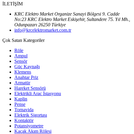
İLETİŞİM
KRC Elektro Market Organize Sanayi Bölgesi 9. Cadde
No:23 KRC Elektro Market Eskişehir, Sultandere 75. Yıl Mh.,
Odunpazarı 26250 Türkiye
info@krcelektromarket.com.tr
Çok Satan Kategoriler
Röle
Ampul
Sensör
Güç Kaynağı
Klemens
Anahtar Priz
Armatür
Hareket Sensörü
Elektrikli Araç İstasyonu
Kaplin
Pense
Tornavida
Elektrik Sigortası
Kontaktör
Potansiyometre
Kaçak Akım Rölesi