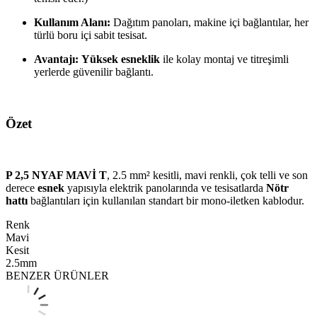
Kullanım Alanı:
Dağıtım panoları, makine içi bağlantılar, her
türlü boru içi sabit tesisat.
Avantajı:
Yüksek esneklik
ile kolay montaj ve titreşimli
yerlerde güvenilir bağlantı.
Özet
P 2,5 NYAF MAVİ T
, 2.5 mm² kesitli, mavi renkli, çok telli ve son
derece
esnek
yapısıyla elektrik panolarında ve tesisatlarda
Nötr
hattı
bağlantıları için kullanılan standart bir mono-iletken kablodur.
Renk
Mavi
Kesit
2.5mm
BENZER ÜRÜNLER