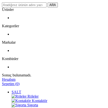
ARA
Ürünler
Kategoriler
Markalar
Kombinler
Sonuç bulunamadı.
Hesabım
Sepetim
(
0
)
ŞALT
Röleler
Kontaktör
Sigorta