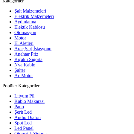
Kategoriler
Şalt Malzemeleri
Elektrik Malzemeleri
Aydınlatma
Elektik Kablosu
Otomasyon
Motor
El Aletleri
Araç Şarj İstasyonu
Anahtar Priz
Bıçaklı Sigorta
Nya Kablo
Şalter
Ac Motor
Popüler Kategoriler
Lityum Pil
Kablo Makarası
Pano
Şerit Led
Audio Diafon
Spot Led
Led Panel
Otomatik Sigorta