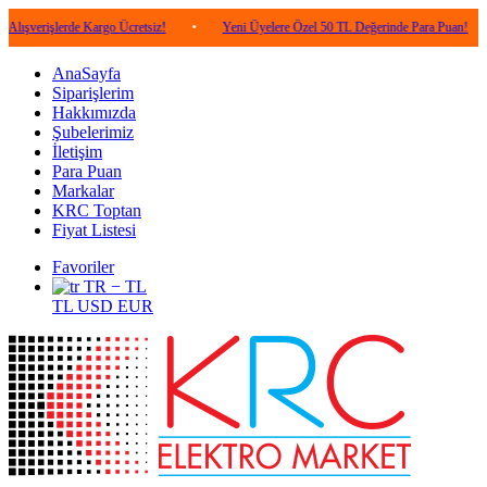
lerde Kargo Ücretsiz!
•
Yeni Üyelere Özel 50 TL Değerinde Para Puan!
•
5.0
AnaSayfa
Siparişlerim
Hakkımızda
Şubelerimiz
İletişim
Para Puan
Markalar
KRC Toptan
Fiyat Listesi
Favoriler
TR − TL
TL
USD
EUR