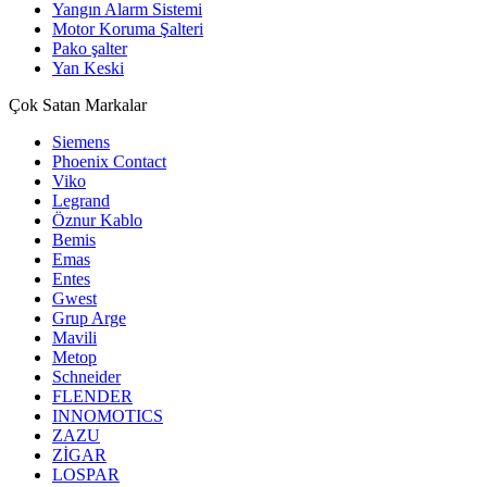
Yangın Alarm Sistemi
Motor Koruma Şalteri
Pako şalter
Yan Keski
Çok Satan Markalar
Siemens
Phoenix Contact
Viko
Legrand
Öznur Kablo
Bemis
Emas
Entes
Gwest
Grup Arge
Mavili
Metop
Schneider
FLENDER
INNOMOTICS
ZAZU
ZİGAR
LOSPAR