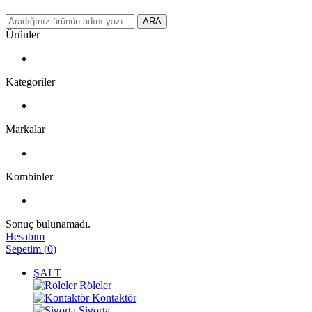
ARA
Ürünler
Kategoriler
Markalar
Kombinler
Sonuç bulunamadı.
Hesabım
Sepetim
(
0
)
ŞALT
Röleler
Kontaktör
Sigorta