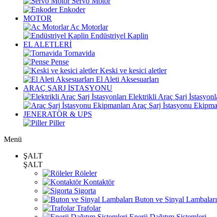
Servo Motor
Enkoder
MOTOR
Ac Motorlar
Endüstriyel Kaplin
EL ALETLERİ
Tornavida
Pense
Keski ve kesici aletler
El Aleti Aksesuarları
ARAÇ ŞARJ İSTASYONU
Elektrikli Araç Şarj İstasyonl
Araç Şarj İstasyonu Ekipma
JENERATÖR & UPS
Piller
Menü
ŞALT
ŞALT
Röleler
Kontaktör
Sigorta
Buton ve Sinyal Lambaları
Trafolar
Enerji Dağıtım Sistemleri