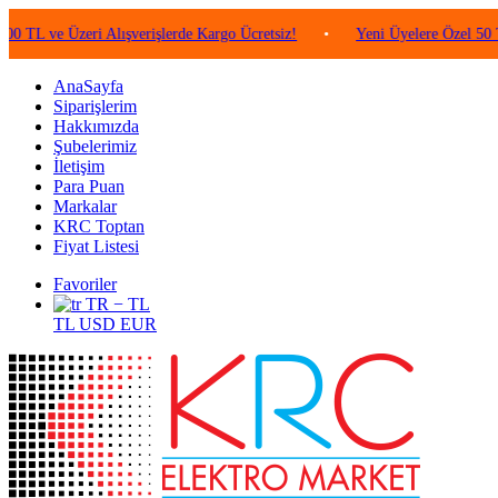
 Üzeri Alışverişlerde Kargo Ücretsiz!
•
Yeni Üyelere Özel 50 TL Değer
AnaSayfa
Siparişlerim
Hakkımızda
Şubelerimiz
İletişim
Para Puan
Markalar
KRC Toptan
Fiyat Listesi
Favoriler
TR − TL
TL
USD
EUR