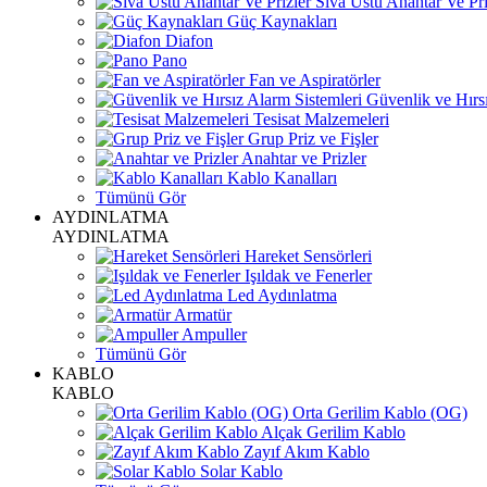
Sıva Üstü Anahtar Ve Pri
Güç Kaynakları
Diafon
Pano
Fan ve Aspiratörler
Güvenlik ve Hırsı
Tesisat Malzemeleri
Grup Priz ve Fişler
Anahtar ve Prizler
Kablo Kanalları
Tümünü Gör
AYDINLATMA
AYDINLATMA
Hareket Sensörleri
Işıldak ve Fenerler
Led Aydınlatma
Armatür
Ampuller
Tümünü Gör
KABLO
KABLO
Orta Gerilim Kablo (OG)
Alçak Gerilim Kablo
Zayıf Akım Kablo
Solar Kablo