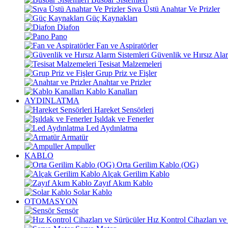
Sıva Üstü Anahtar Ve Prizler
Güç Kaynakları
Diafon
Pano
Fan ve Aspiratörler
Güvenlik ve Hırsız Alar
Tesisat Malzemeleri
Grup Priz ve Fişler
Anahtar ve Prizler
Kablo Kanalları
AYDINLATMA
Hareket Sensörleri
Işıldak ve Fenerler
Led Aydınlatma
Armatür
Ampuller
KABLO
Orta Gerilim Kablo (OG)
Alçak Gerilim Kablo
Zayıf Akım Kablo
Solar Kablo
OTOMASYON
Sensör
Hız Kontrol Cihazları ve