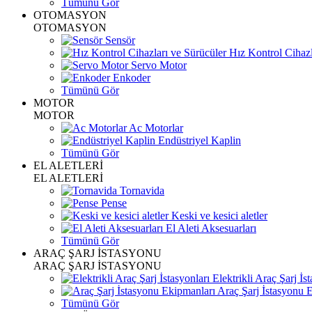
Tümünü Gör
OTOMASYON
OTOMASYON
Sensör
Hız Kontrol Cihazl
Servo Motor
Enkoder
Tümünü Gör
MOTOR
MOTOR
Ac Motorlar
Endüstriyel Kaplin
Tümünü Gör
EL ALETLERİ
EL ALETLERİ
Tornavida
Pense
Keski ve kesici aletler
El Aleti Aksesuarları
Tümünü Gör
ARAÇ ŞARJ İSTASYONU
ARAÇ ŞARJ İSTASYONU
Elektrikli Araç Şarj İst
Araç Şarj İstasyonu 
Tümünü Gör