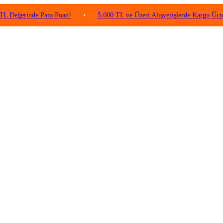
inde Para Puan!
•
5.000 TL ve Üzeri Alışverişlerde Kargo Ücretsiz!