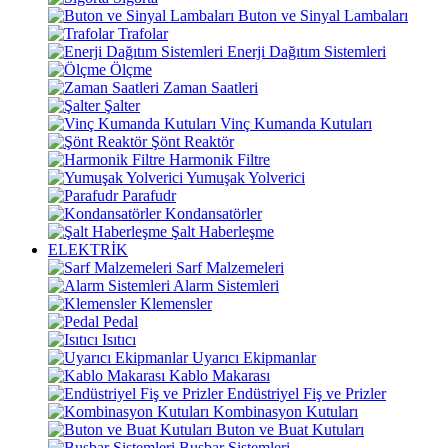
Buton ve Sinyal Lambaları
Trafolar
Enerji Dağıtım Sistemleri
Ölçme
Zaman Saatleri
Şalter
Vinç Kumanda Kutuları
Şönt Reaktör
Harmonik Filtre
Yumuşak Yolverici
Parafudr
Kondansatörler
Şalt Haberleşme
ELEKTRİK
Sarf Malzemeleri
Alarm Sistemleri
Klemensler
Pedal
Isıtıcı
Uyarıcı Ekipmanlar
Kablo Makarası
Endüstriyel Fiş ve Prizler
Kombinasyon Kutuları
Buton ve Buat Kutuları
Busbar Sistemleri