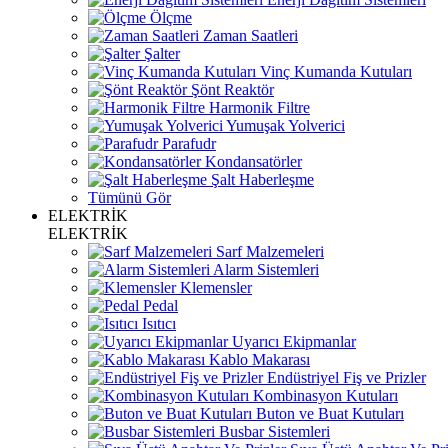
Ölçme
Zaman Saatleri
Şalter
Vinç Kumanda Kutuları
Şönt Reaktör
Harmonik Filtre
Yumuşak Yolverici
Parafudr
Kondansatörler
Şalt Haberleşme
Tümünü Gör
ELEKTRİK
ELEKTRİK
Sarf Malzemeleri
Alarm Sistemleri
Klemensler
Pedal
Isıtıcı
Uyarıcı Ekipmanlar
Kablo Makarası
Endüstriyel Fiş ve Prizler
Kombinasyon Kutuları
Buton ve Buat Kutuları
Busbar Sistemleri