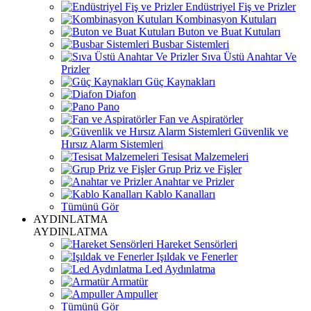
Endüstriyel Fiş ve Prizler
Kombinasyon Kutuları
Buton ve Buat Kutuları
Busbar Sistemleri
Sıva Üstü Anahtar Ve
Prizler
Güç Kaynakları
Diafon
Pano
Fan ve Aspiratörler
Güvenlik ve
Hırsız Alarm Sistemleri
Tesisat Malzemeleri
Grup Priz ve Fişler
Anahtar ve Prizler
Kablo Kanalları
Tümünü Gör
AYDINLATMA
AYDINLATMA
Hareket Sensörleri
Işıldak ve Fenerler
Led Aydınlatma
Armatür
Ampuller
Tümünü Gör