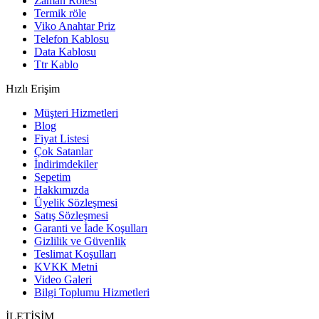
Zaman Rölesi
Termik röle
Viko Anahtar Priz
Telefon Kablosu
Data Kablosu
Ttr Kablo
Hızlı Erişim
Müşteri Hizmetleri
Blog
Fiyat Listesi
Çok Satanlar
İndirimdekiler
Sepetim
Hakkımızda
Üyelik Sözleşmesi
Satış Sözleşmesi
Garanti ve İade Koşulları
Gizlilik ve Güvenlik
Teslimat Koşulları
KVKK Metni
Video Galeri
Bilgi Toplumu Hizmetleri
İLETİŞİM