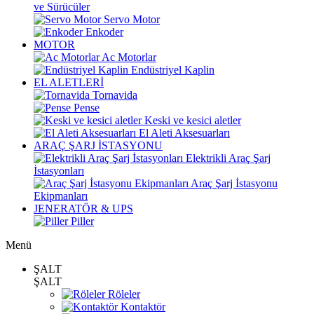
ve Sürücüler
Servo Motor
Enkoder
MOTOR
Ac Motorlar
Endüstriyel Kaplin
EL ALETLERİ
Tornavida
Pense
Keski ve kesici aletler
El Aleti Aksesuarları
ARAÇ ŞARJ İSTASYONU
Elektrikli Araç Şarj
İstasyonları
Araç Şarj İstasyonu
Ekipmanları
JENERATÖR & UPS
Piller
Menü
ŞALT
ŞALT
Röleler
Kontaktör