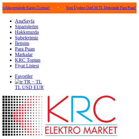
işlerde Kargo Ücretsiz!
•
Yeni Üyelere Özel 50 TL Değerinde Para Puan!
•
5
AnaSayfa
Siparişlerim
Hakkımızda
Şubelerimiz
İletişim
Para Puan
Markalar
KRC Toptan
Fiyat Listesi
Favoriler
TR − TL
TL
USD
EUR