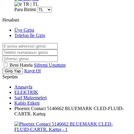
TR | TL
Para Birimi
Hesabım
Üye Girişi
Telefon İle Giriş
Beni Hatırla
Şifremi Unuttum
Kayıt Ol
Giriş Yap
Sepetim
Anasayfa
ELEKTRİK
Sarf Malzemeleri
Kablo Etiketi
Phoenix Contact 5146662 BLUEMARK CLED-FLUID-
CARTR. Kartuş