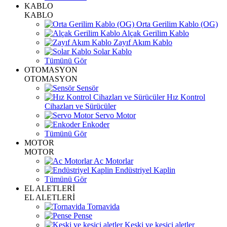
KABLO
KABLO
Orta Gerilim Kablo (OG)
Alçak Gerilim Kablo
Zayıf Akım Kablo
Solar Kablo
Tümünü Gör
OTOMASYON
OTOMASYON
Sensör
Hız Kontrol
Cihazları ve Sürücüler
Servo Motor
Enkoder
Tümünü Gör
MOTOR
MOTOR
Ac Motorlar
Endüstriyel Kaplin
Tümünü Gör
EL ALETLERİ
EL ALETLERİ
Tornavida
Pense
Keski ve kesici aletler