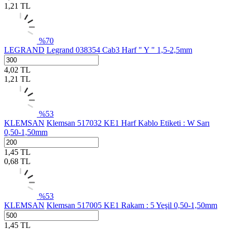
1,21
TL
%
70
LEGRAND
Legrand 038354 Cab3 Harf " Y " 1,5-2,5mm
4,02
TL
1,21
TL
%
53
KLEMSAN
Klemsan 517032 KE1 Harf Kablo Etiketi : W Sarı
0,50-1,50mm
1,45
TL
0,68
TL
%
53
KLEMSAN
Klemsan 517005 KE1 Rakam : 5 Yeşil 0,50-1,50mm
1,45
TL