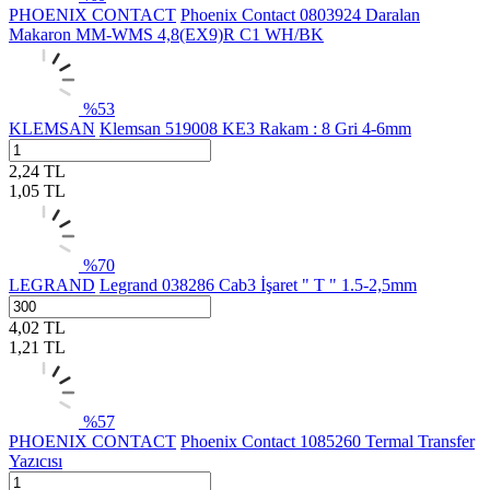
PHOENIX CONTACT
Phoenix Contact 0803924 Daralan
Makaron MM-WMS 4,8(EX9)R C1 WH/BK
%
53
KLEMSAN
Klemsan 519008 KE3 Rakam : 8 Gri 4-6mm
2,24
TL
1,05
TL
%
70
LEGRAND
Legrand 038286 Cab3 İşaret " T " 1.5-2,5mm
4,02
TL
1,21
TL
%
57
PHOENIX CONTACT
Phoenix Contact 1085260 Termal Transfer
Yazıcısı