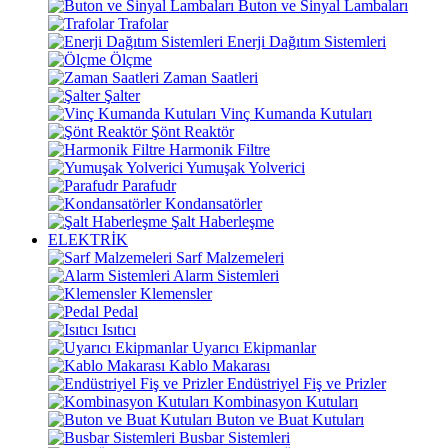
Buton ve Sinyal Lambaları
Trafolar
Enerji Dağıtım Sistemleri
Ölçme
Zaman Saatleri
Şalter
Vinç Kumanda Kutuları
Şönt Reaktör
Harmonik Filtre
Yumuşak Yolverici
Parafudr
Kondansatörler
Şalt Haberleşme
ELEKTRİK
Sarf Malzemeleri
Alarm Sistemleri
Klemensler
Pedal
Isıtıcı
Uyarıcı Ekipmanlar
Kablo Makarası
Endüstriyel Fiş ve Prizler
Kombinasyon Kutuları
Buton ve Buat Kutuları
Busbar Sistemleri