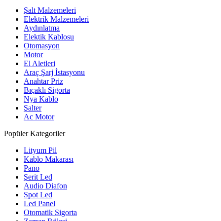
Şalt Malzemeleri
Elektrik Malzemeleri
Aydınlatma
Elektik Kablosu
Otomasyon
Motor
El Aletleri
Araç Şarj İstasyonu
Anahtar Priz
Bıçaklı Sigorta
Nya Kablo
Şalter
Ac Motor
Popüler Kategoriler
Lityum Pil
Kablo Makarası
Pano
Şerit Led
Audio Diafon
Spot Led
Led Panel
Otomatik Sigorta