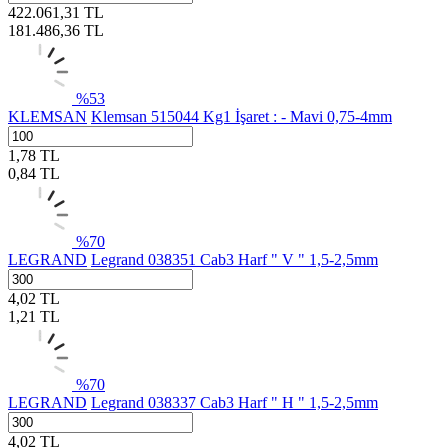
422.061,31
TL
181.486,36
TL
%
53
KLEMSAN
Klemsan 515044 Kg1 İşaret : - Mavi 0,75-4mm
1,78
TL
0,84
TL
%
70
LEGRAND
Legrand 038351 Cab3 Harf " V " 1,5-2,5mm
4,02
TL
1,21
TL
%
70
LEGRAND
Legrand 038337 Cab3 Harf " H " 1,5-2,5mm
4,02
TL