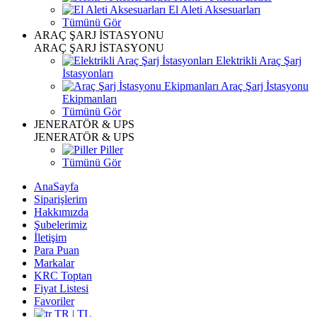
El Aleti Aksesuarları
Tümünü Gör
ARAÇ ŞARJ İSTASYONU
ARAÇ ŞARJ İSTASYONU
Elektrikli Araç Şarj
İstasyonları
Araç Şarj İstasyonu
Ekipmanları
Tümünü Gör
JENERATÖR & UPS
JENERATÖR & UPS
Piller
Tümünü Gör
AnaSayfa
Siparişlerim
Hakkımızda
Şubelerimiz
İletişim
Para Puan
Markalar
KRC Toptan
Fiyat Listesi
Favoriler
TR | TL