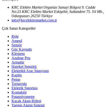
KRC Elektro Market Organize Sanayi Bölgesi 9. Cadde
No:23 KRC Elektro Market Eskişehir, Sultandere 75. Yıl Mh.,
Odunpazarı 26250 Türkiye
info@krcelektromarket.com.tr
Çok Satan Kategoriler
Röle
Ampul
Sensör
Güç Kaynağı
Klemens
Anahtar Priz
Armatür
Hareket Sensörü
Elektrikli Araç İstasyonu
Kaplin
Pense
Tornavida
Elektrik Sigortası
Kontaktör
Potansiyometre
Kaçak Akım Rölesi
Yangın Alarm Sistemi