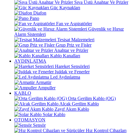
Sıva Üstü Anahtar Ve Prizler
Güç Kaynakları
Diafon
Pano
Fan ve Aspiratörler
Güvenlik ve Hırsız
Alarm Sistemleri
Tesisat Malzemeleri
Grup Priz ve Fişler
Anahtar ve Prizler
Kablo Kanalları
AYDINLATMA
Hareket Sensörleri
Işıldak ve Fenerler
Led Aydınlatma
Armatür
Ampuller
KABLO
Orta Gerilim Kablo (OG)
Alçak Gerilim Kablo
Zayıf Akım Kablo
Solar Kablo
OTOMASYON
Sensör
Hız Kontrol Cihazları