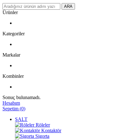
ARA
Ürünler
Kategoriler
Markalar
Kombinler
Sonuç bulunamadı.
Hesabım
Sepetim
(
0
)
ŞALT
Röleler
Kontaktör
Sigorta