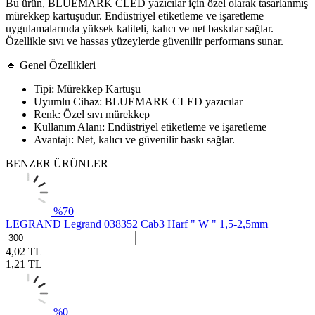
Bu ürün, BLUEMARK CLED yazıcılar için özel olarak tasarlanmış
mürekkep kartuşudur. Endüstriyel etiketleme ve işaretleme
uygulamalarında yüksek kaliteli, kalıcı ve net baskılar sağlar.
Özellikle sıvı ve hassas yüzeylerde güvenilir performans sunar.
🔹 Genel Özellikleri
Tipi: Mürekkep Kartuşu
Uyumlu Cihaz: BLUEMARK CLED yazıcılar
Renk: Özel sıvı mürekkep
Kullanım Alanı: Endüstriyel etiketleme ve işaretleme
Avantajı: Net, kalıcı ve güvenilir baskı sağlar.
BENZER ÜRÜNLER
%
70
LEGRAND
Legrand 038352 Cab3 Harf " W " 1,5-2,5mm
4,02
TL
1,21
TL
%
0