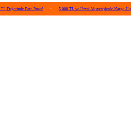
rinde Para Puan!
•
5.000 TL ve Üzeri Alışverişlerde Kargo Ücretsiz!