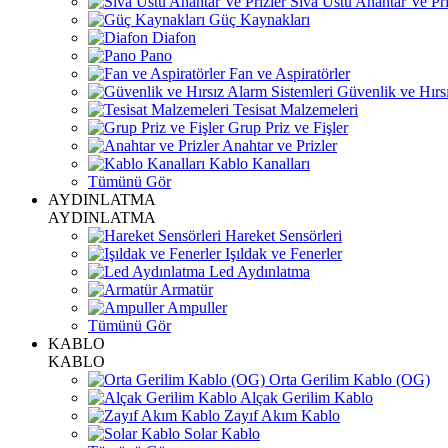
Sıva Üstü Anahtar Ve Pri
Güç Kaynakları
Diafon
Pano
Fan ve Aspiratörler
Güvenlik ve Hırsı
Tesisat Malzemeleri
Grup Priz ve Fişler
Anahtar ve Prizler
Kablo Kanalları
Tümünü Gör
AYDINLATMA
AYDINLATMA
Hareket Sensörleri
Işıldak ve Fenerler
Led Aydınlatma
Armatür
Ampuller
Tümünü Gör
KABLO
KABLO
Orta Gerilim Kablo (OG)
Alçak Gerilim Kablo
Zayıf Akım Kablo
Solar Kablo