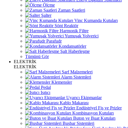
Ölçme
Zaman Saatleri
Şalter
Vinç Kumanda Kutuları
Şönt Reaktör
Harmonik Filtre
Yumuşak Yolverici
Parafudr
Kondansatörler
Şalt Haberleşme
Tümünü Gör
ELEKTRİK
ELEKTRİK
Sarf Malzemeleri
Alarm Sistemleri
Klemensler
Pedal
Isıtıcı
Uyarıcı Ekipmanlar
Kablo Makarası
Endüstriyel Fiş ve Prizler
Kombinasyon Kutuları
Buton ve Buat Kutuları
Busbar Sistemleri