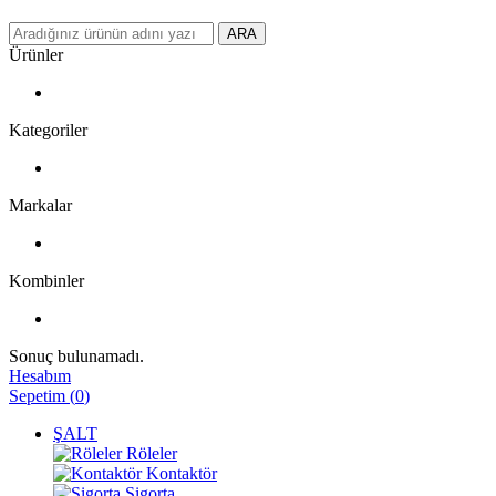
ARA
Ürünler
Kategoriler
Markalar
Kombinler
Sonuç bulunamadı.
Hesabım
Sepetim
(
0
)
ŞALT
Röleler
Kontaktör
Sigorta