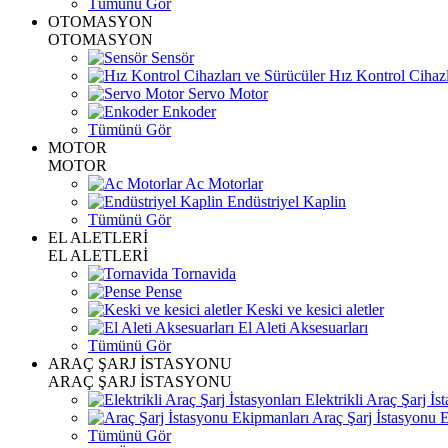
Tümünü Gör
OTOMASYON
OTOMASYON
Sensör
Hız Kontrol Cihazl
Servo Motor
Enkoder
Tümünü Gör
MOTOR
MOTOR
Ac Motorlar
Endüstriyel Kaplin
Tümünü Gör
EL ALETLERİ
EL ALETLERİ
Tornavida
Pense
Keski ve kesici aletler
El Aleti Aksesuarları
Tümünü Gör
ARAÇ ŞARJ İSTASYONU
ARAÇ ŞARJ İSTASYONU
Elektrikli Araç Şarj İst
Araç Şarj İstasyonu 
Tümünü Gör