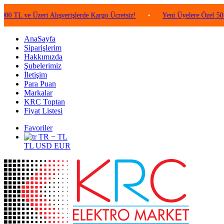
e Üzeri Alışverişlerde Kargo Ücretsiz!
•
Yeni Üyelere Özel 50 TL Değe
AnaSayfa
Siparişlerim
Hakkımızda
Şubelerimiz
İletişim
Para Puan
Markalar
KRC Toptan
Fiyat Listesi
Favoriler
TR − TL
TL
USD
EUR