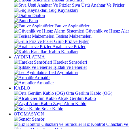
Sıva Üstü Anahtar Ve Prizler
Güç Kaynakları
Diafon
Pano
Fan ve Aspiratörler
Güvenlik ve Hırsız Alar
Tesisat Malzemeleri
Grup Priz ve Fişler
Anahtar ve Prizler
Kablo Kanalları
AYDINLATMA
Hareket Sensörleri
Işıldak ve Fenerler
Led Aydınlatma
Armatür
Ampuller
KABLO
Orta Gerilim Kablo (OG)
Alçak Gerilim Kablo
Zayıf Akım Kablo
Solar Kablo
OTOMASYON
Sensör
Hız Kontrol Cihazları ve