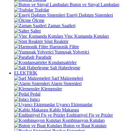
Buton ve Sinyal Lambaları
Trafolar
Enerji Dağıtım Sistemleri
Ölçme
Zaman Saatleri
Şalter
Vinç Kumanda Kutuları
Şönt Reaktör
Harmonik Filtre
Yumuşak Yolverici
Parafudr
Kondansatörler
Şalt Haberleşme
ELEKTRİK
Sarf Malzemeleri
Alarm Sistemleri
Klemensler
Pedal
Isıtıcı
Uyarıcı Ekipmanlar
Kablo Makarası
Endüstriyel Fiş ve Prizler
Kombinasyon Kutuları
Buton ve Buat Kutuları
Busbar Sistemleri