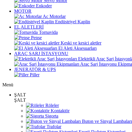
Servo Motor
Enkoder
MOTOR
Ac Motorlar
Endüstriyel Kaplin
EL ALETLERİ
Tornavida
Pense
Keski ve kesici aletler
El Aleti Aksesuarları
ARAÇ ŞARJ İSTASYONU
Elektrikli Araç Şarj İstasyonl
Araç Şarj İstasyonu Ekipma
JENERATÖR & UPS
Piller
Menü
ŞALT
ŞALT
Röleler
Kontaktör
Sigorta
Buton ve Sinyal Lambaları
Trafolar
Enerji Dağıtım Sistemleri