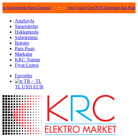
işlerde Kargo Ücretsiz!
•
Yeni Üyelere Özel 50 TL Değerinde Para Puan!
•
5
AnaSayfa
Siparişlerim
Hakkımızda
Şubelerimiz
İletişim
Para Puan
Markalar
KRC Toptan
Fiyat Listesi
Favoriler
TR − TL
TL
USD
EUR