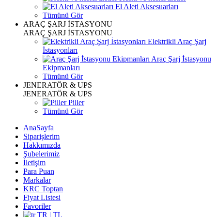
El Aleti Aksesuarları
Tümünü Gör
ARAÇ ŞARJ İSTASYONU
ARAÇ ŞARJ İSTASYONU
Elektrikli Araç Şarj
İstasyonları
Araç Şarj İstasyonu
Ekipmanları
Tümünü Gör
JENERATÖR & UPS
JENERATÖR & UPS
Piller
Tümünü Gör
AnaSayfa
Siparişlerim
Hakkımızda
Şubelerimiz
İletişim
Para Puan
Markalar
KRC Toptan
Fiyat Listesi
Favoriler
TR | TL