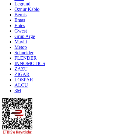
Legrand
Öznur Kablo
Bemis
Emas
Entes
Gwest
Grup Arge
Mavili
Metop
Schneider
FLENDER
INNOMOTICS
ZAZU
ZİGAR
LOSPAR
ALCU
3M