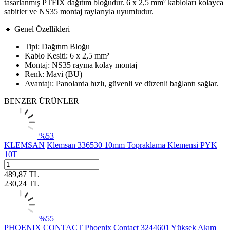
tasarlanmış PTFIX dağıtım bloğudur. 6 x 2,5 mm² kabloları kolayca
sabitler ve NS35 montaj raylarıyla uyumludur.
🔹 Genel Özellikleri
Tipi: Dağıtım Bloğu
Kablo Kesiti: 6 x 2,5 mm²
Montaj: NS35 rayına kolay montaj
Renk: Mavi (BU)
Avantajı: Panolarda hızlı, güvenli ve düzenli bağlantı sağlar.
BENZER ÜRÜNLER
%
53
KLEMSAN
Klemsan 336530 10mm Topraklama Klemensi PYK
10T
489,87
TL
230,24
TL
%
55
PHOENIX CONTACT
Phoenix Contact 3244601 Yüksek Akım