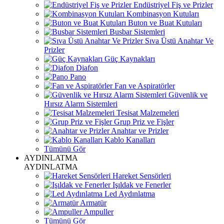
Endüstriyel Fiş ve Prizler
Kombinasyon Kutuları
Buton ve Buat Kutuları
Busbar Sistemleri
Sıva Üstü Anahtar Ve
Prizler
Güç Kaynakları
Diafon
Pano
Fan ve Aspiratörler
Güvenlik ve
Hırsız Alarm Sistemleri
Tesisat Malzemeleri
Grup Priz ve Fişler
Anahtar ve Prizler
Kablo Kanalları
Tümünü Gör
AYDINLATMA
AYDINLATMA
Hareket Sensörleri
Işıldak ve Fenerler
Led Aydınlatma
Armatür
Ampuller
Tümünü Gör