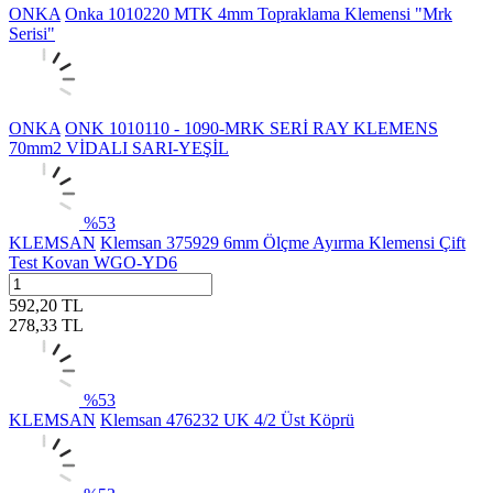
ONKA
Onka 1010220 MTK 4mm Topraklama Klemensi "Mrk
Serisi"
ONKA
ONK 1010110 - 1090-MRK SERİ RAY KLEMENS
70mm2 VİDALI SARI-YEŞİL
%
53
KLEMSAN
Klemsan 375929 6mm Ölçme Ayırma Klemensi Çift
Test Kovan WGO-YD6
592,20
TL
278,33
TL
%
53
KLEMSAN
Klemsan 476232 UK 4/2 Üst Köprü