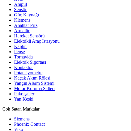
Ampul
Sensör
Güç Kaynağı
Klemens
Anahtar Priz
Armatür
Hareket Sensörü
Elektrikli Araç İstasyonu
Kaplin
Pense
Tornavida
Elektrik Sigortası
Kontaktör
Potansiyometre
Kaçak Akım Rölesi
Yangın Alarm Sistemi
Motor Koruma Şalteri
Pako şalter
Yan Keski
Çok Satan Markalar
Siemens
Phoenix Contact
Viko