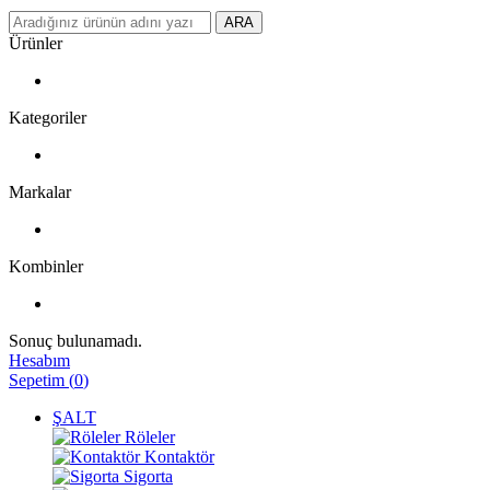
ARA
Ürünler
Kategoriler
Markalar
Kombinler
Sonuç bulunamadı.
Hesabım
Sepetim
(
0
)
ŞALT
Röleler
Kontaktör
Sigorta