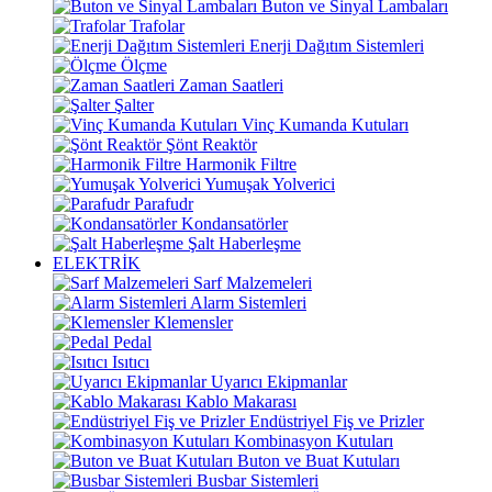
Buton ve Sinyal Lambaları
Trafolar
Enerji Dağıtım Sistemleri
Ölçme
Zaman Saatleri
Şalter
Vinç Kumanda Kutuları
Şönt Reaktör
Harmonik Filtre
Yumuşak Yolverici
Parafudr
Kondansatörler
Şalt Haberleşme
ELEKTRİK
Sarf Malzemeleri
Alarm Sistemleri
Klemensler
Pedal
Isıtıcı
Uyarıcı Ekipmanlar
Kablo Makarası
Endüstriyel Fiş ve Prizler
Kombinasyon Kutuları
Buton ve Buat Kutuları
Busbar Sistemleri