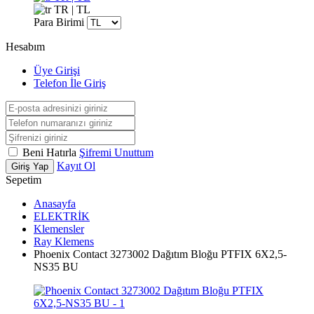
TR | TL
Para Birimi
Hesabım
Üye Girişi
Telefon İle Giriş
Beni Hatırla
Şifremi Unuttum
Kayıt Ol
Giriş Yap
Sepetim
Anasayfa
ELEKTRİK
Klemensler
Ray Klemens
Phoenix Contact 3273002 Dağıtım Bloğu PTFIX 6X2,5-
NS35 BU