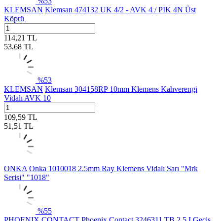
%
53
KLEMSAN
Klemsan 474132 UK 4/2 - AVK 4 / PIK 4N Üst
Köprü
114,21
TL
53,68
TL
%
53
KLEMSAN
Klemsan 304158RP 10mm Klemens Kahverengi
Vidalı AVK 10
109,59
TL
51,51
TL
ONKA
Onka 1010018 2.5mm Ray Klemens Vidalı Sarı "Mrk
Serisi" "1018"
%
55
PHOENIX CONTACT
Phoenix Contact 3246311 TB 2,5 I Geçis