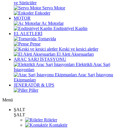
ve Sürücüler
Servo Motor
Enkoder
MOTOR
Ac Motorlar
Endüstriyel Kaplin
EL ALETLERİ
Tornavida
Pense
Keski ve kesici aletler
El Aleti Aksesuarları
ARAÇ ŞARJ İSTASYONU
Elektrikli Araç Şarj
İstasyonları
Araç Şarj İstasyonu
Ekipmanları
JENERATÖR & UPS
Piller
Menü
ŞALT
ŞALT
Röleler
Kontaktör