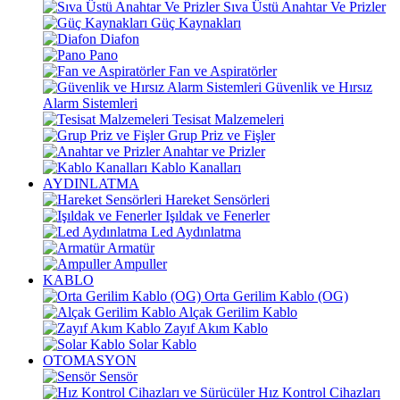
Sıva Üstü Anahtar Ve Prizler
Güç Kaynakları
Diafon
Pano
Fan ve Aspiratörler
Güvenlik ve Hırsız
Alarm Sistemleri
Tesisat Malzemeleri
Grup Priz ve Fişler
Anahtar ve Prizler
Kablo Kanalları
AYDINLATMA
Hareket Sensörleri
Işıldak ve Fenerler
Led Aydınlatma
Armatür
Ampuller
KABLO
Orta Gerilim Kablo (OG)
Alçak Gerilim Kablo
Zayıf Akım Kablo
Solar Kablo
OTOMASYON
Sensör
Hız Kontrol Cihazları