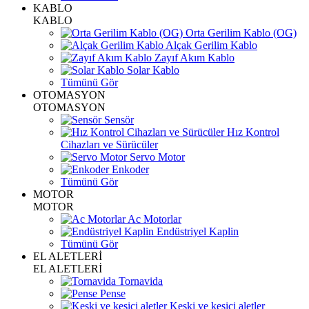
KABLO
KABLO
Orta Gerilim Kablo (OG)
Alçak Gerilim Kablo
Zayıf Akım Kablo
Solar Kablo
Tümünü Gör
OTOMASYON
OTOMASYON
Sensör
Hız Kontrol
Cihazları ve Sürücüler
Servo Motor
Enkoder
Tümünü Gör
MOTOR
MOTOR
Ac Motorlar
Endüstriyel Kaplin
Tümünü Gör
EL ALETLERİ
EL ALETLERİ
Tornavida
Pense
Keski ve kesici aletler