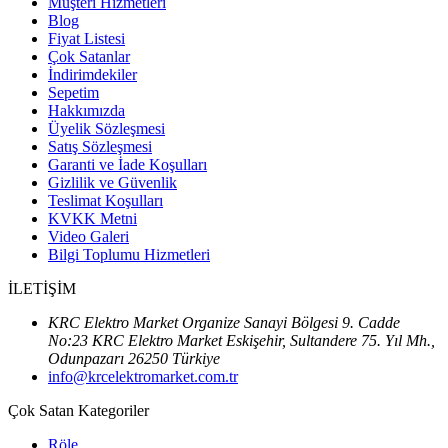
Müşteri Hizmetleri
Blog
Fiyat Listesi
Çok Satanlar
İndirimdekiler
Sepetim
Hakkımızda
Üyelik Sözleşmesi
Satış Sözleşmesi
Garanti ve İade Koşulları
Gizlilik ve Güvenlik
Teslimat Koşulları
KVKK Metni
Video Galeri
Bilgi Toplumu Hizmetleri
İLETİŞİM
KRC Elektro Market Organize Sanayi Bölgesi 9. Cadde
No:23 KRC Elektro Market Eskişehir, Sultandere 75. Yıl Mh.,
Odunpazarı 26250 Türkiye
info@krcelektromarket.com.tr
Çok Satan Kategoriler
Röle