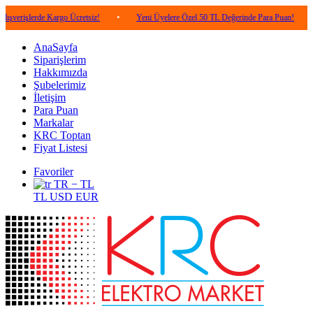
rde Kargo Ücretsiz!
•
Yeni Üyelere Özel 50 TL Değerinde Para Puan!
•
5.000
AnaSayfa
Siparişlerim
Hakkımızda
Şubelerimiz
İletişim
Para Puan
Markalar
KRC Toptan
Fiyat Listesi
Favoriler
TR − TL
TL
USD
EUR