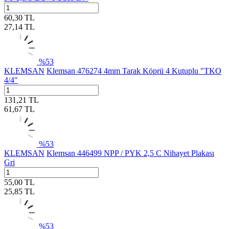
60,30
TL
27,14
TL
%
53
KLEMSAN
Klemsan 476274 4mm Tarak Köprü 4 Kutuplu "TKO
4/4"
131,21
TL
61,67
TL
%
53
KLEMSAN
Klemsan 446499 NPP / PYK 2,5 C Nihayet Plakası
Gri
55,00
TL
25,85
TL
%
53