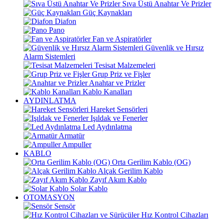
Sıva Üstü Anahtar Ve Prizler
Güç Kaynakları
Diafon
Pano
Fan ve Aspiratörler
Güvenlik ve Hırsız
Alarm Sistemleri
Tesisat Malzemeleri
Grup Priz ve Fişler
Anahtar ve Prizler
Kablo Kanalları
AYDINLATMA
Hareket Sensörleri
Işıldak ve Fenerler
Led Aydınlatma
Armatür
Ampuller
KABLO
Orta Gerilim Kablo (OG)
Alçak Gerilim Kablo
Zayıf Akım Kablo
Solar Kablo
OTOMASYON
Sensör
Hız Kontrol Cihazları