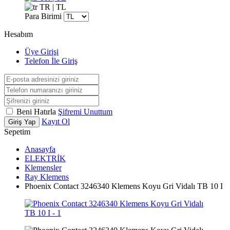
TR | TL
Para Birimi
Hesabım
Üye Girişi
Telefon İle Giriş
Beni Hatırla
Şifremi Unuttum
Kayıt Ol
Giriş Yap
Sepetim
Anasayfa
ELEKTRİK
Klemensler
Ray Klemens
Phoenix Contact 3246340 Klemens Koyu Gri Vidalı TB 10 I