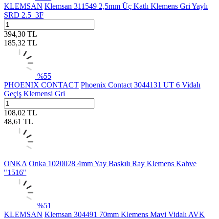
KLEMSAN
Klemsan 311549 2,5mm Üç Katlı Klemens Gri Yaylı
SRD 2.5_3F
394,30
TL
185,32
TL
%
55
PHOENIX CONTACT
Phoenix Contact 3044131 UT 6 Vidalı
Geçiş Klemensi Gri
108,02
TL
48,61
TL
ONKA
Onka 1020028 4mm Yay Baskılı Ray Klemens Kahve
"1516"
%
51
KLEMSAN
Klemsan 304491 70mm Klemens Mavi Vidalı AVK