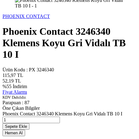
PHOENIX CONTACT
Phoenix Contact 3246340
Klemens Koyu Gri Vidalı TB
10 I
Ürün Kodu :
PX 3246340
115,97
TL
52,19
TL
%
55
İndirim
Fiyat Alarmı
KDV Dahildir.
Parapuan :
87
Öne Çıkan Bilgiler
Phoenix Contact 3246340 Klemens Koyu Gri Vidalı TB 10 I
Sepete Ekle
Hemen Al