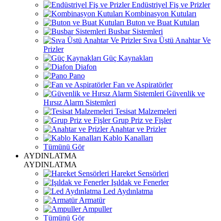
Endüstriyel Fiş ve Prizler
Kombinasyon Kutuları
Buton ve Buat Kutuları
Busbar Sistemleri
Sıva Üstü Anahtar Ve
Prizler
Güç Kaynakları
Diafon
Pano
Fan ve Aspiratörler
Güvenlik ve
Hırsız Alarm Sistemleri
Tesisat Malzemeleri
Grup Priz ve Fişler
Anahtar ve Prizler
Kablo Kanalları
Tümünü Gör
AYDINLATMA
AYDINLATMA
Hareket Sensörleri
Işıldak ve Fenerler
Led Aydınlatma
Armatür
Ampuller
Tümünü Gör