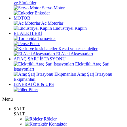
ve Sürücüler
Servo Motor
Enkoder
MOTOR
Ac Motorlar
Endüstriyel Kaplin
EL ALETLERİ
Tornavida
Pense
Keski ve kesici aletler
El Aleti Aksesuarları
ARAÇ ŞARJ İSTASYONU
Elektrikli Araç Şarj
İstasyonları
Araç Şarj İstasyonu
Ekipmanları
JENERATÖR & UPS
Piller
Menü
ŞALT
ŞALT
Röleler
Kontaktör