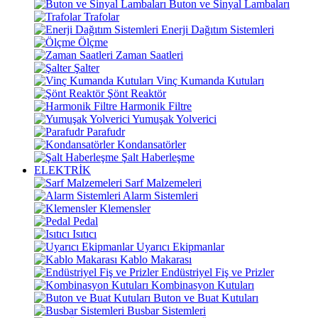
Buton ve Sinyal Lambaları
Trafolar
Enerji Dağıtım Sistemleri
Ölçme
Zaman Saatleri
Şalter
Vinç Kumanda Kutuları
Şönt Reaktör
Harmonik Filtre
Yumuşak Yolverici
Parafudr
Kondansatörler
Şalt Haberleşme
ELEKTRİK
Sarf Malzemeleri
Alarm Sistemleri
Klemensler
Pedal
Isıtıcı
Uyarıcı Ekipmanlar
Kablo Makarası
Endüstriyel Fiş ve Prizler
Kombinasyon Kutuları
Buton ve Buat Kutuları
Busbar Sistemleri