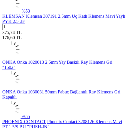
%
53
KLEMSAN
Klemsan 307191 2,5mm Üç Katlı Klemens Mavi Yaylı
PYK 2,5-3F
375,74
TL
176,60
TL
ONKA
Onka 1020013 2.5mm Yay Baskılı Ray Klemens Gri
"1502"
ONKA
Onka 1030031 50mm Pabuç Bağlantılı Ray Klemens Gri
Kapaklı
%
55
PHOENIX CONTACT
Phoenix Contact 3208126 Klemens Mavi
PT 1,5/S BU "PUSH-IN"