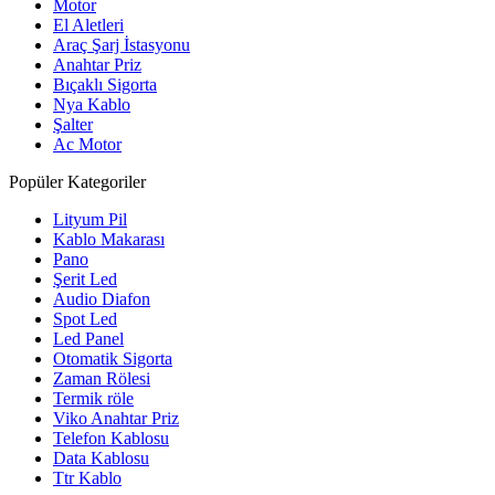
Motor
El Aletleri
Araç Şarj İstasyonu
Anahtar Priz
Bıçaklı Sigorta
Nya Kablo
Şalter
Ac Motor
Popüler Kategoriler
Lityum Pil
Kablo Makarası
Pano
Şerit Led
Audio Diafon
Spot Led
Led Panel
Otomatik Sigorta
Zaman Rölesi
Termik röle
Viko Anahtar Priz
Telefon Kablosu
Data Kablosu
Ttr Kablo