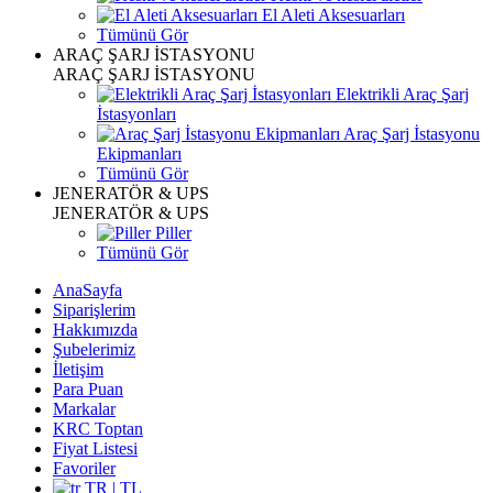
El Aleti Aksesuarları
Tümünü Gör
ARAÇ ŞARJ İSTASYONU
ARAÇ ŞARJ İSTASYONU
Elektrikli Araç Şarj
İstasyonları
Araç Şarj İstasyonu
Ekipmanları
Tümünü Gör
JENERATÖR & UPS
JENERATÖR & UPS
Piller
Tümünü Gör
AnaSayfa
Siparişlerim
Hakkımızda
Şubelerimiz
İletişim
Para Puan
Markalar
KRC Toptan
Fiyat Listesi
Favoriler
TR | TL