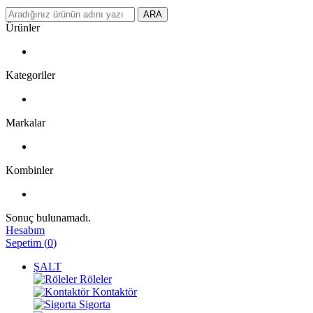
ARA
Ürünler
Kategoriler
Markalar
Kombinler
Sonuç bulunamadı.
Hesabım
Sepetim
(
0
)
ŞALT
Röleler
Kontaktör
Sigorta