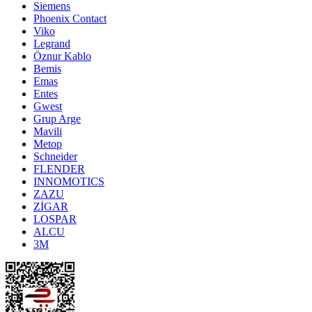
Siemens
Phoenix Contact
Viko
Legrand
Öznur Kablo
Bemis
Emas
Entes
Gwest
Grup Arge
Mavili
Metop
Schneider
FLENDER
INNOMOTICS
ZAZU
ZİGAR
LOSPAR
ALCU
3M