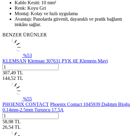
Kablo Kesiti: 10 mm²
Renk: Koyu Gri
Montaj: Kolay ve hızlı uygulama
Avantajı: Panolarda güvenli, dayanıklı ve pratik bağlantı
imkânı sağlar.
BENZER ÜRÜNLER
%
53
KLEMSAN
Klemsan 307631 PYK 6E Klemens Mavi
307,49
TL
144,52
TL
%
55
PHOENIX CONTACT
Phoenix Contact 1045939 Dağıtım Bloğu
0.14mm-2.5mm Turuncu 17.5A
58,98
TL
26,54
TL