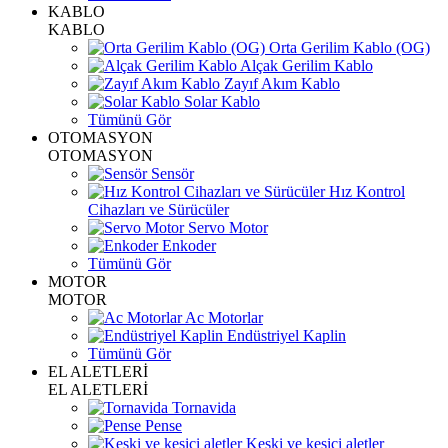
KABLO
KABLO
Orta Gerilim Kablo (OG)
Alçak Gerilim Kablo
Zayıf Akım Kablo
Solar Kablo
Tümünü Gör
OTOMASYON
OTOMASYON
Sensör
Hız Kontrol
Cihazları ve Sürücüler
Servo Motor
Enkoder
Tümünü Gör
MOTOR
MOTOR
Ac Motorlar
Endüstriyel Kaplin
Tümünü Gör
EL ALETLERİ
EL ALETLERİ
Tornavida
Pense
Keski ve kesici aletler