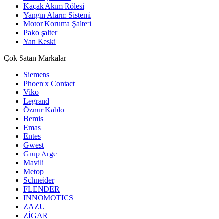
Kaçak Akım Rölesi
Yangın Alarm Sistemi
Motor Koruma Şalteri
Pako şalter
Yan Keski
Çok Satan Markalar
Siemens
Phoenix Contact
Viko
Legrand
Öznur Kablo
Bemis
Emas
Entes
Gwest
Grup Arge
Mavili
Metop
Schneider
FLENDER
INNOMOTICS
ZAZU
ZİGAR