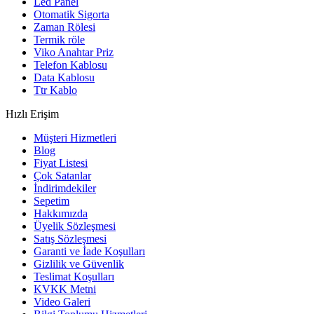
Led Panel
Otomatik Sigorta
Zaman Rölesi
Termik röle
Viko Anahtar Priz
Telefon Kablosu
Data Kablosu
Ttr Kablo
Hızlı Erişim
Müşteri Hizmetleri
Blog
Fiyat Listesi
Çok Satanlar
İndirimdekiler
Sepetim
Hakkımızda
Üyelik Sözleşmesi
Satış Sözleşmesi
Garanti ve İade Koşulları
Gizlilik ve Güvenlik
Teslimat Koşulları
KVKK Metni
Video Galeri