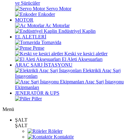
ve Sürücüler
Servo Motor
Enkoder
MOTOR
Ac Motorlar
Endüstriyel Kaplin
EL ALETLERİ
Tornavida
Pense
Keski ve kesici aletler
El Aleti Aksesuarları
ARAÇ ŞARJ İSTASYONU
Elektrikli Araç Şarj
İstasyonları
Araç Şarj İstasyonu
Ekipmanları
JENERATÖR & UPS
Piller
Menü
ŞALT
ŞALT
Röleler
Kontaktör