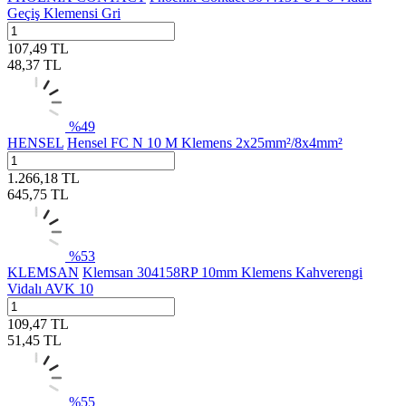
Geçiş Klemensi Gri
107,49
TL
48,37
TL
%
49
HENSEL
Hensel FC N 10 M Klemens 2x25mm²/8x4mm²
1.266,18
TL
645,75
TL
%
53
KLEMSAN
Klemsan 304158RP 10mm Klemens Kahverengi
Vidalı AVK 10
109,47
TL
51,45
TL
%
55