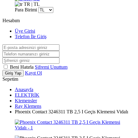
TR | TL
Para Birimi
Hesabım
Üye Girişi
Telefon İle Giriş
Beni Hatırla
Şifremi Unuttum
Kayıt Ol
Giriş Yap
Sepetim
Anasayfa
ELEKTRİK
Klemensler
Ray Klemens
Phoenix Contact 3246311 TB 2,5 I Geçis Klemensi Vidalı