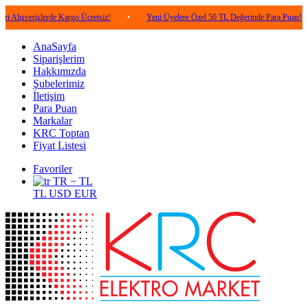
işlerde Kargo Ücretsiz!
•
Yeni Üyelere Özel 50 TL Değerinde Para Puan!
•
5
AnaSayfa
Siparişlerim
Hakkımızda
Şubelerimiz
İletişim
Para Puan
Markalar
KRC Toptan
Fiyat Listesi
Favoriler
TR − TL
TL
USD
EUR