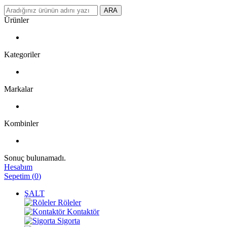
ARA
Ürünler
Kategoriler
Markalar
Kombinler
Sonuç bulunamadı.
Hesabım
Sepetim
(
0
)
ŞALT
Röleler
Kontaktör
Sigorta