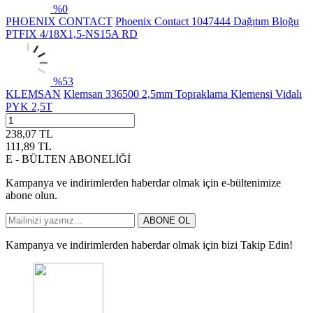
%
0
PHOENIX CONTACT
Phoenix Contact 1047444 Dağıtım Bloğu
PTFIX 4/18X1,5-NS15A RD
%
53
KLEMSAN
Klemsan 336500 2,5mm Topraklama Klemensi Vidalı
PYK 2,5T
238,07
TL
111,89
TL
E - BÜLTEN ABONELİĞİ
Kampanya ve indirimlerden haberdar olmak için e-bültenimize
abone olun.
ABONE OL
Kampanya ve indirimlerden haberdar olmak için bizi Takip Edin!