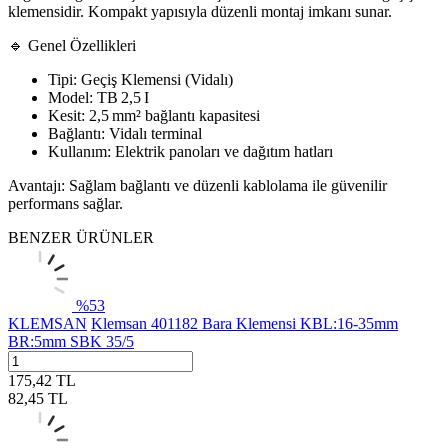
klemensidir. Kompakt yapısıyla düzenli montaj imkanı sunar.
🔹 Genel Özellikleri
Tipi: Geçiş Klemensi (Vidalı)
Model: TB 2,5 I
Kesit: 2,5 mm² bağlantı kapasitesi
Bağlantı: Vidalı terminal
Kullanım: Elektrik panoları ve dağıtım hatları
Avantajı: Sağlam bağlantı ve düzenli kablolama ile güvenilir
performans sağlar.
BENZER ÜRÜNLER
%
53
KLEMSAN
Klemsan 401182 Bara Klemensi KBL:16-35mm
BR:5mm SBK 35/5
175,42
TL
82,45
TL