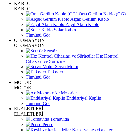
KABLO
KABLO
Orta Gerilim Kablo (OG)
Alçak Gerilim Kablo
Zayıf Akım Kablo
Solar Kablo
Tümünü Gör
OTOMASYON
OTOMASYON
Sensör
Hız Kontrol
Cihazları ve Sürücüler
Servo Motor
Enkoder
Tümünü Gör
MOTOR
MOTOR
Ac Motorlar
Endüstriyel Kaplin
Tümünü Gör
EL ALETLERİ
EL ALETLERİ
Tornavida
Pense
Keski ve kesici aletler