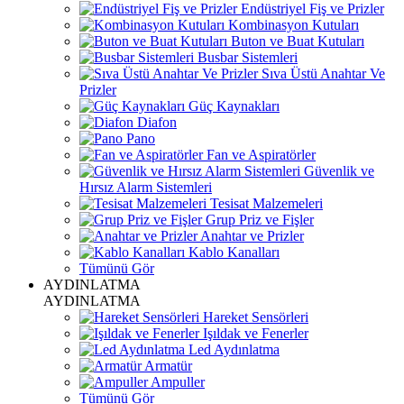
Endüstriyel Fiş ve Prizler
Kombinasyon Kutuları
Buton ve Buat Kutuları
Busbar Sistemleri
Sıva Üstü Anahtar Ve
Prizler
Güç Kaynakları
Diafon
Pano
Fan ve Aspiratörler
Güvenlik ve
Hırsız Alarm Sistemleri
Tesisat Malzemeleri
Grup Priz ve Fişler
Anahtar ve Prizler
Kablo Kanalları
Tümünü Gör
AYDINLATMA
AYDINLATMA
Hareket Sensörleri
Işıldak ve Fenerler
Led Aydınlatma
Armatür
Ampuller
Tümünü Gör