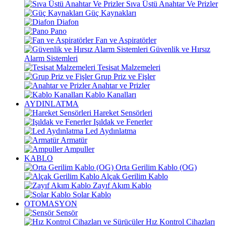
Sıva Üstü Anahtar Ve Prizler
Güç Kaynakları
Diafon
Pano
Fan ve Aspiratörler
Güvenlik ve Hırsız
Alarm Sistemleri
Tesisat Malzemeleri
Grup Priz ve Fişler
Anahtar ve Prizler
Kablo Kanalları
AYDINLATMA
Hareket Sensörleri
Işıldak ve Fenerler
Led Aydınlatma
Armatür
Ampuller
KABLO
Orta Gerilim Kablo (OG)
Alçak Gerilim Kablo
Zayıf Akım Kablo
Solar Kablo
OTOMASYON
Sensör
Hız Kontrol Cihazları