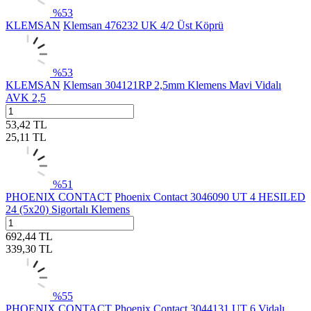
%
53
KLEMSAN
Klemsan 476232 UK 4/2 Üst Köprü
%
53
KLEMSAN
Klemsan 304121RP 2,5mm Klemens Mavi Vidalı
AVK 2,5
53,42
TL
25,11
TL
%
51
PHOENIX CONTACT
Phoenix Contact 3046090 UT 4 HESILED
24 (5x20) Sigortalı Klemens
692,44
TL
339,30
TL
%
55
PHOENIX CONTACT
Phoenix Contact 3044131 UT 6 Vidalı