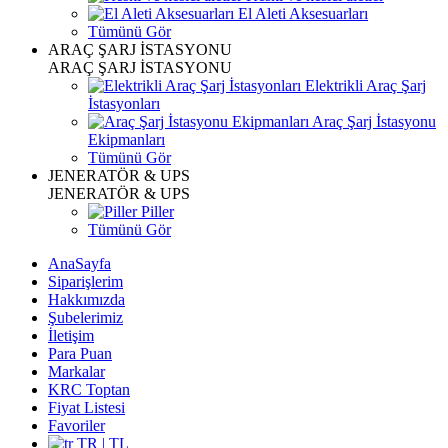
El Aleti Aksesuarları
Tümünü Gör
ARAÇ ŞARJ İSTASYONU
ARAÇ ŞARJ İSTASYONU
Elektrikli Araç Şarj
İstasyonları
Araç Şarj İstasyonu
Ekipmanları
Tümünü Gör
JENERATÖR & UPS
JENERATÖR & UPS
Piller
Tümünü Gör
AnaSayfa
Siparişlerim
Hakkımızda
Şubelerimiz
İletişim
Para Puan
Markalar
KRC Toptan
Fiyat Listesi
Favoriler
TR | TL