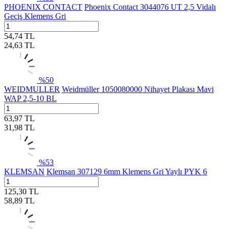
PHOENIX CONTACT
Phoenix Contact 3044076 UT 2,5 Vidalı
Geçiş Klemens Gri
54,74
TL
24,63
TL
%
50
WEIDMULLER
Weidmüller 1050080000 Nihayet Plakası Mavi
WAP 2,5-10 BL
63,97
TL
31,98
TL
%
53
KLEMSAN
Klemsan 307129 6mm Klemens Gri Yaylı PYK 6
125,30
TL
58,89
TL