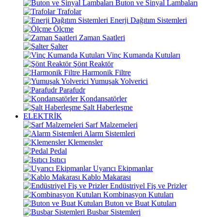
Buton ve Sinyal Lambaları
Trafolar
Enerji Dağıtım Sistemleri
Ölçme
Zaman Saatleri
Şalter
Vinç Kumanda Kutuları
Şönt Reaktör
Harmonik Filtre
Yumuşak Yolverici
Parafudr
Kondansatörler
Şalt Haberleşme
ELEKTRİK
Sarf Malzemeleri
Alarm Sistemleri
Klemensler
Pedal
Isıtıcı
Uyarıcı Ekipmanlar
Kablo Makarası
Endüstriyel Fiş ve Prizler
Kombinasyon Kutuları
Buton ve Buat Kutuları
Busbar Sistemleri