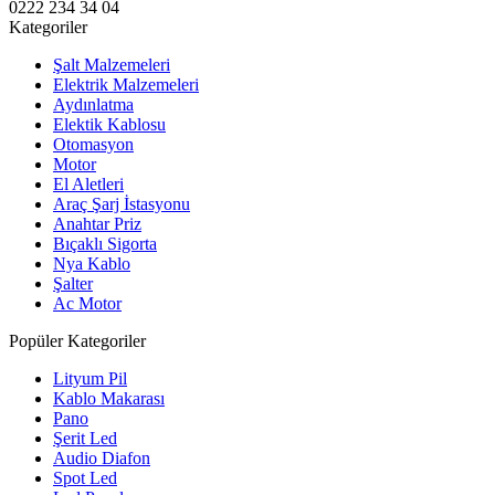
0222 234 34 04
Kategoriler
Şalt Malzemeleri
Elektrik Malzemeleri
Aydınlatma
Elektik Kablosu
Otomasyon
Motor
El Aletleri
Araç Şarj İstasyonu
Anahtar Priz
Bıçaklı Sigorta
Nya Kablo
Şalter
Ac Motor
Popüler Kategoriler
Lityum Pil
Kablo Makarası
Pano
Şerit Led
Audio Diafon
Spot Led