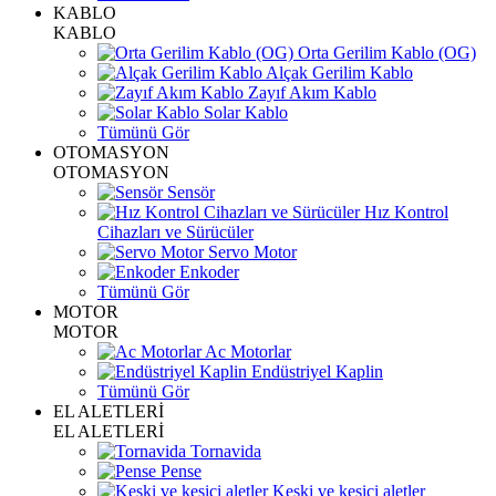
KABLO
KABLO
Orta Gerilim Kablo (OG)
Alçak Gerilim Kablo
Zayıf Akım Kablo
Solar Kablo
Tümünü Gör
OTOMASYON
OTOMASYON
Sensör
Hız Kontrol
Cihazları ve Sürücüler
Servo Motor
Enkoder
Tümünü Gör
MOTOR
MOTOR
Ac Motorlar
Endüstriyel Kaplin
Tümünü Gör
EL ALETLERİ
EL ALETLERİ
Tornavida
Pense
Keski ve kesici aletler