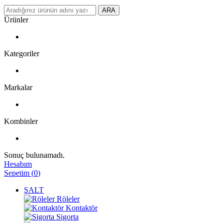
ARA
Ürünler
Kategoriler
Markalar
Kombinler
Sonuç bulunamadı.
Hesabım
Sepetim
(
0
)
ŞALT
Röleler
Kontaktör
Sigorta