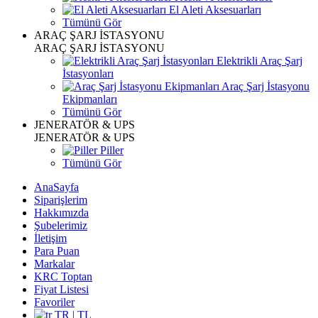
El Aleti Aksesuarları
Tümünü Gör
ARAÇ ŞARJ İSTASYONU
ARAÇ ŞARJ İSTASYONU
Elektrikli Araç Şarj
İstasyonları
Araç Şarj İstasyonu
Ekipmanları
Tümünü Gör
JENERATÖR & UPS
JENERATÖR & UPS
Piller
Tümünü Gör
AnaSayfa
Siparişlerim
Hakkımızda
Şubelerimiz
İletişim
Para Puan
Markalar
KRC Toptan
Fiyat Listesi
Favoriler
TR | TL