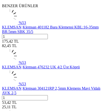
BENZER ÜRÜNLER
%
53
KLEMSAN
Klemsan 401182 Bara Klemensi KBL:16-35mm
BR:5mm SBK 35/5
175,42
TL
82,45
TL
%
53
KLEMSAN
Klemsan 476232 UK 4/2 Üst Köprü
%
53
KLEMSAN
Klemsan 304121RP 2,5mm Klemens Mavi Vidalı
AVK 2,5
53,42
TL
25,11
TL