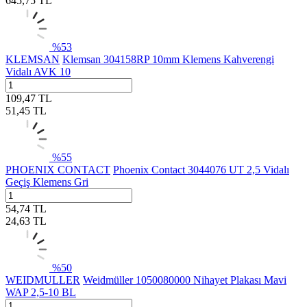
645,75
TL
%
53
KLEMSAN
Klemsan 304158RP 10mm Klemens Kahverengi
Vidalı AVK 10
109,47
TL
51,45
TL
%
55
PHOENIX CONTACT
Phoenix Contact 3044076 UT 2,5 Vidalı
Geçiş Klemens Gri
54,74
TL
24,63
TL
%
50
WEIDMULLER
Weidmüller 1050080000 Nihayet Plakası Mavi
WAP 2,5-10 BL