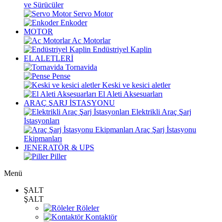
ve Sürücüler
Servo Motor
Enkoder
MOTOR
Ac Motorlar
Endüstriyel Kaplin
EL ALETLERİ
Tornavida
Pense
Keski ve kesici aletler
El Aleti Aksesuarları
ARAÇ ŞARJ İSTASYONU
Elektrikli Araç Şarj
İstasyonları
Araç Şarj İstasyonu
Ekipmanları
JENERATÖR & UPS
Piller
Menü
ŞALT
ŞALT
Röleler
Kontaktör