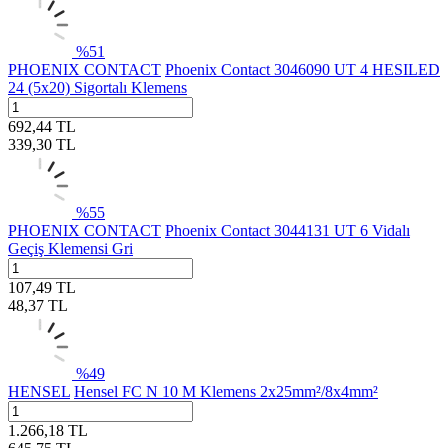
%
51
PHOENIX CONTACT
Phoenix Contact 3046090 UT 4 HESILED
24 (5x20) Sigortalı Klemens
692,44
TL
339,30
TL
%
55
PHOENIX CONTACT
Phoenix Contact 3044131 UT 6 Vidalı
Geçiş Klemensi Gri
107,49
TL
48,37
TL
%
49
HENSEL
Hensel FC N 10 M Klemens 2x25mm²/8x4mm²
1.266,18
TL