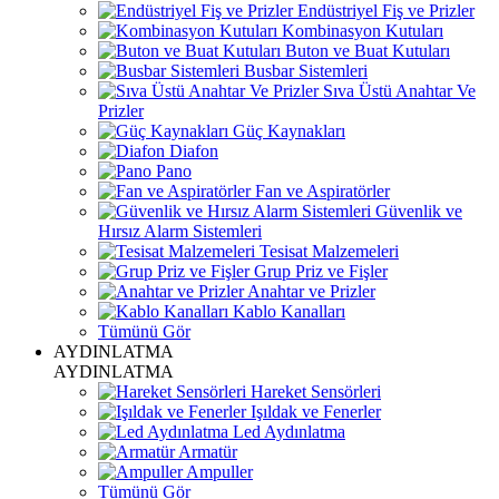
Endüstriyel Fiş ve Prizler
Kombinasyon Kutuları
Buton ve Buat Kutuları
Busbar Sistemleri
Sıva Üstü Anahtar Ve
Prizler
Güç Kaynakları
Diafon
Pano
Fan ve Aspiratörler
Güvenlik ve
Hırsız Alarm Sistemleri
Tesisat Malzemeleri
Grup Priz ve Fişler
Anahtar ve Prizler
Kablo Kanalları
Tümünü Gör
AYDINLATMA
AYDINLATMA
Hareket Sensörleri
Işıldak ve Fenerler
Led Aydınlatma
Armatür
Ampuller
Tümünü Gör