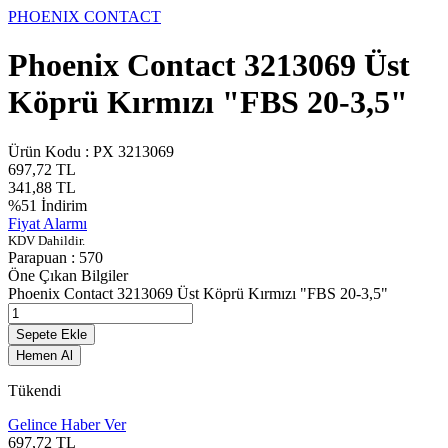
PHOENIX CONTACT
Phoenix Contact 3213069 Üst
Köprü Kırmızı "FBS 20-3,5"
Ürün Kodu :
PX 3213069
697,72
TL
341,88
TL
%
51
İndirim
Fiyat Alarmı
KDV Dahildir.
Parapuan :
570
Öne Çıkan Bilgiler
Phoenix Contact 3213069 Üst Köprü Kırmızı "FBS 20-3,5"
Sepete Ekle
Hemen Al
Tükendi
Gelince Haber Ver
697,72
TL