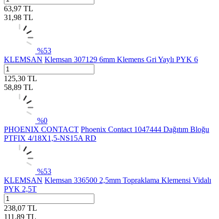
63,97
TL
31,98
TL
%
53
KLEMSAN
Klemsan 307129 6mm Klemens Gri Yaylı PYK 6
125,30
TL
58,89
TL
%
0
PHOENIX CONTACT
Phoenix Contact 1047444 Dağıtım Bloğu
PTFIX 4/18X1,5-NS15A RD
%
53
KLEMSAN
Klemsan 336500 2,5mm Topraklama Klemensi Vidalı
PYK 2,5T
238,07
TL
111,89
TL