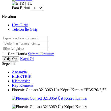
TR | TL
Para Birimi
Hesabım
Üye Girişi
Telefon İle Giriş
Beni Hatırla
Şifremi Unuttum
Kayıt Ol
Giriş Yap
Sepetim
Anasayfa
ELEKTRİK
Klemensler
Ray Klemens
Phoenix Contact 3213069 Üst Köprü Kırmızı "FBS 20-3,5"