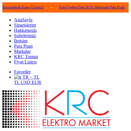
lerde Kargo Ücretsiz!
•
Yeni Üyelere Özel 50 TL Değerinde Para Puan!
•
5.00
AnaSayfa
Siparişlerim
Hakkımızda
Şubelerimiz
İletişim
Para Puan
Markalar
KRC Toptan
Fiyat Listesi
Favoriler
TR − TL
TL
USD
EUR