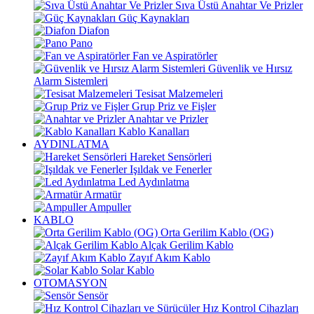
Sıva Üstü Anahtar Ve Prizler
Güç Kaynakları
Diafon
Pano
Fan ve Aspiratörler
Güvenlik ve Hırsız
Alarm Sistemleri
Tesisat Malzemeleri
Grup Priz ve Fişler
Anahtar ve Prizler
Kablo Kanalları
AYDINLATMA
Hareket Sensörleri
Işıldak ve Fenerler
Led Aydınlatma
Armatür
Ampuller
KABLO
Orta Gerilim Kablo (OG)
Alçak Gerilim Kablo
Zayıf Akım Kablo
Solar Kablo
OTOMASYON
Sensör
Hız Kontrol Cihazları