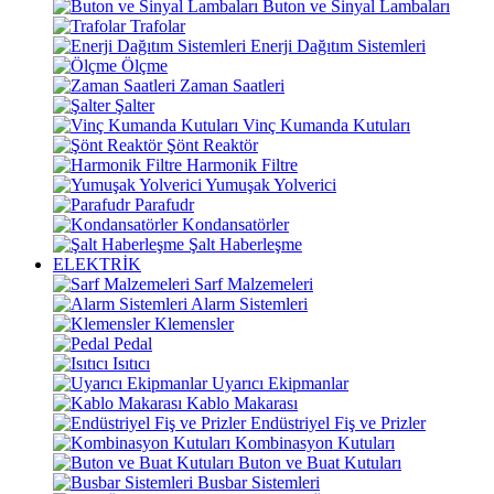
Buton ve Sinyal Lambaları
Trafolar
Enerji Dağıtım Sistemleri
Ölçme
Zaman Saatleri
Şalter
Vinç Kumanda Kutuları
Şönt Reaktör
Harmonik Filtre
Yumuşak Yolverici
Parafudr
Kondansatörler
Şalt Haberleşme
ELEKTRİK
Sarf Malzemeleri
Alarm Sistemleri
Klemensler
Pedal
Isıtıcı
Uyarıcı Ekipmanlar
Kablo Makarası
Endüstriyel Fiş ve Prizler
Kombinasyon Kutuları
Buton ve Buat Kutuları
Busbar Sistemleri