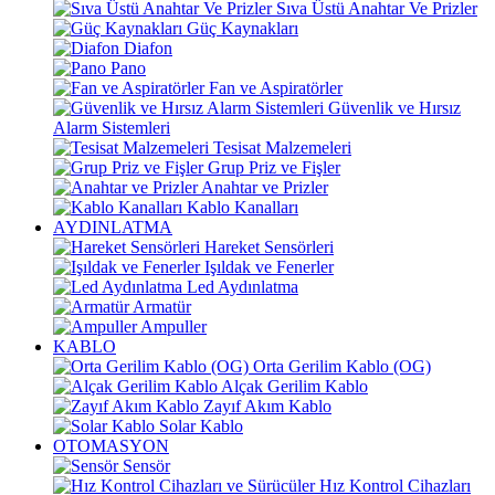
Sıva Üstü Anahtar Ve Prizler
Güç Kaynakları
Diafon
Pano
Fan ve Aspiratörler
Güvenlik ve Hırsız
Alarm Sistemleri
Tesisat Malzemeleri
Grup Priz ve Fişler
Anahtar ve Prizler
Kablo Kanalları
AYDINLATMA
Hareket Sensörleri
Işıldak ve Fenerler
Led Aydınlatma
Armatür
Ampuller
KABLO
Orta Gerilim Kablo (OG)
Alçak Gerilim Kablo
Zayıf Akım Kablo
Solar Kablo
OTOMASYON
Sensör
Hız Kontrol Cihazları