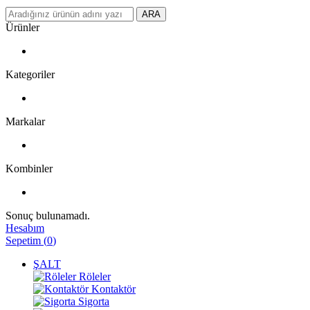
ARA
Ürünler
Kategoriler
Markalar
Kombinler
Sonuç bulunamadı.
Hesabım
Sepetim
(
0
)
ŞALT
Röleler
Kontaktör
Sigorta