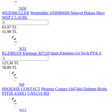
%
50
WEIDMULLER
Weidmüller 1050080000 Nihayet Plakası Mavi
WAP 2,5-10 BL
63,97
TL
31,98
TL
%
53
KLEMSAN
Klemsan 307129 6mm Klemens Gri Yaylı PYK 6
125,30
TL
58,89
TL
%
0
PHOENIX CONTACT
Phoenix Contact 1047444 Dağıtım Bloğu
PTFIX 4/18X1,5-NS15A RD
%
53