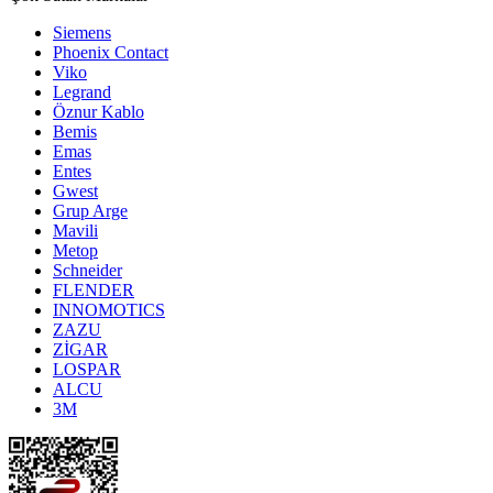
Siemens
Phoenix Contact
Viko
Legrand
Öznur Kablo
Bemis
Emas
Entes
Gwest
Grup Arge
Mavili
Metop
Schneider
FLENDER
INNOMOTICS
ZAZU
ZİGAR
LOSPAR
ALCU
3M