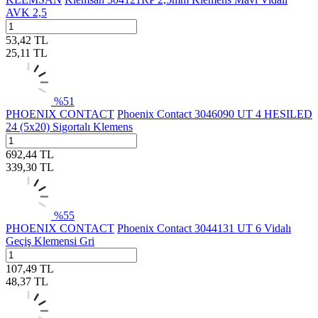
AVK 2,5
53,42
TL
25,11
TL
%
51
PHOENIX CONTACT
Phoenix Contact 3046090 UT 4 HESILED
24 (5x20) Sigortalı Klemens
692,44
TL
339,30
TL
%
55
PHOENIX CONTACT
Phoenix Contact 3044131 UT 6 Vidalı
Geçiş Klemensi Gri
107,49
TL
48,37
TL