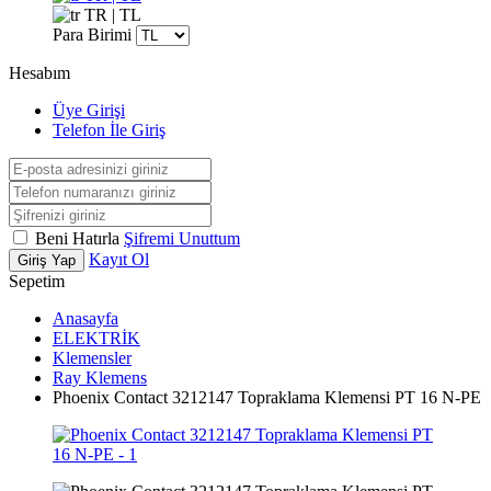
TR | TL
Para Birimi
Hesabım
Üye Girişi
Telefon İle Giriş
Beni Hatırla
Şifremi Unuttum
Kayıt Ol
Giriş Yap
Sepetim
Anasayfa
ELEKTRİK
Klemensler
Ray Klemens
Phoenix Contact 3212147 Topraklama Klemensi PT 16 N-PE