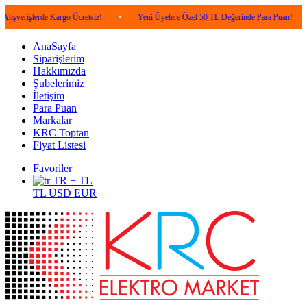
erde Kargo Ücretsiz!
•
Yeni Üyelere Özel 50 TL Değerinde Para Puan!
•
5.00
AnaSayfa
Siparişlerim
Hakkımızda
Şubelerimiz
İletişim
Para Puan
Markalar
KRC Toptan
Fiyat Listesi
Favoriler
TR − TL
TL
USD
EUR