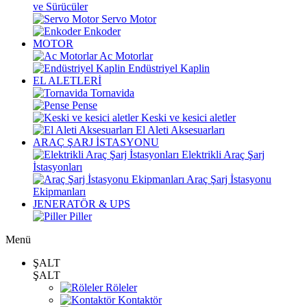
ve Sürücüler
Servo Motor
Enkoder
MOTOR
Ac Motorlar
Endüstriyel Kaplin
EL ALETLERİ
Tornavida
Pense
Keski ve kesici aletler
El Aleti Aksesuarları
ARAÇ ŞARJ İSTASYONU
Elektrikli Araç Şarj
İstasyonları
Araç Şarj İstasyonu
Ekipmanları
JENERATÖR & UPS
Piller
Menü
ŞALT
ŞALT
Röleler
Kontaktör