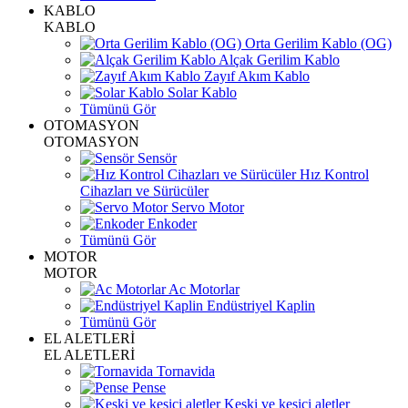
KABLO
KABLO
Orta Gerilim Kablo (OG)
Alçak Gerilim Kablo
Zayıf Akım Kablo
Solar Kablo
Tümünü Gör
OTOMASYON
OTOMASYON
Sensör
Hız Kontrol
Cihazları ve Sürücüler
Servo Motor
Enkoder
Tümünü Gör
MOTOR
MOTOR
Ac Motorlar
Endüstriyel Kaplin
Tümünü Gör
EL ALETLERİ
EL ALETLERİ
Tornavida
Pense
Keski ve kesici aletler