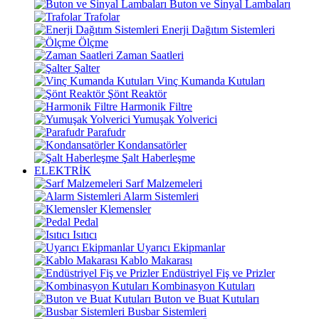
Buton ve Sinyal Lambaları
Trafolar
Enerji Dağıtım Sistemleri
Ölçme
Zaman Saatleri
Şalter
Vinç Kumanda Kutuları
Şönt Reaktör
Harmonik Filtre
Yumuşak Yolverici
Parafudr
Kondansatörler
Şalt Haberleşme
ELEKTRİK
Sarf Malzemeleri
Alarm Sistemleri
Klemensler
Pedal
Isıtıcı
Uyarıcı Ekipmanlar
Kablo Makarası
Endüstriyel Fiş ve Prizler
Kombinasyon Kutuları
Buton ve Buat Kutuları
Busbar Sistemleri