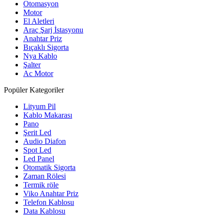
Otomasyon
Motor
El Aletleri
Araç Şarj İstasyonu
Anahtar Priz
Bıçaklı Sigorta
Nya Kablo
Şalter
Ac Motor
Popüler Kategoriler
Lityum Pil
Kablo Makarası
Pano
Şerit Led
Audio Diafon
Spot Led
Led Panel
Otomatik Sigorta
Zaman Rölesi
Termik röle
Viko Anahtar Priz
Telefon Kablosu
Data Kablosu