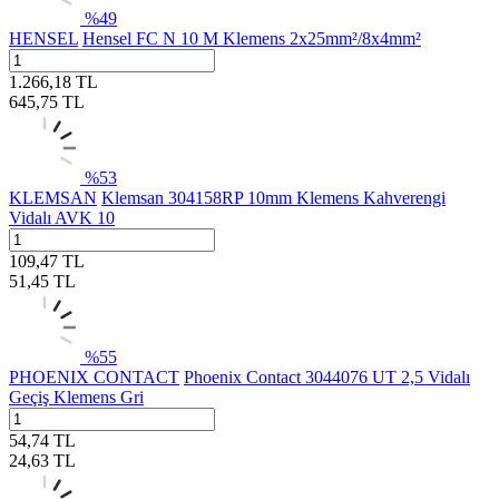
%
49
HENSEL
Hensel FC N 10 M Klemens 2x25mm²/8x4mm²
1.266,18
TL
645,75
TL
%
53
KLEMSAN
Klemsan 304158RP 10mm Klemens Kahverengi
Vidalı AVK 10
109,47
TL
51,45
TL
%
55
PHOENIX CONTACT
Phoenix Contact 3044076 UT 2,5 Vidalı
Geçiş Klemens Gri
54,74
TL
24,63
TL