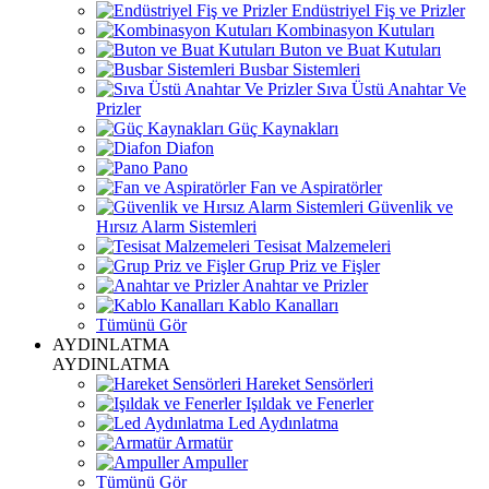
Endüstriyel Fiş ve Prizler
Kombinasyon Kutuları
Buton ve Buat Kutuları
Busbar Sistemleri
Sıva Üstü Anahtar Ve
Prizler
Güç Kaynakları
Diafon
Pano
Fan ve Aspiratörler
Güvenlik ve
Hırsız Alarm Sistemleri
Tesisat Malzemeleri
Grup Priz ve Fişler
Anahtar ve Prizler
Kablo Kanalları
Tümünü Gör
AYDINLATMA
AYDINLATMA
Hareket Sensörleri
Işıldak ve Fenerler
Led Aydınlatma
Armatür
Ampuller
Tümünü Gör