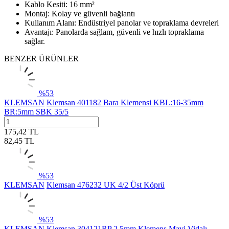
Kablo Kesiti: 16 mm²
Montaj: Kolay ve güvenli bağlantı
Kullanım Alanı: Endüstriyel panolar ve topraklama devreleri
Avantajı: Panolarda sağlam, güvenli ve hızlı topraklama
sağlar.
BENZER ÜRÜNLER
%
53
KLEMSAN
Klemsan 401182 Bara Klemensi KBL:16-35mm
BR:5mm SBK 35/5
175,42
TL
82,45
TL
%
53
KLEMSAN
Klemsan 476232 UK 4/2 Üst Köprü
%
53
KLEMSAN
Klemsan 304121RP 2,5mm Klemens Mavi Vidalı