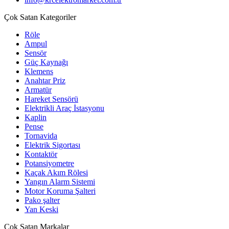
Çok Satan Kategoriler
Röle
Ampul
Sensör
Güç Kaynağı
Klemens
Anahtar Priz
Armatür
Hareket Sensörü
Elektrikli Araç İstasyonu
Kaplin
Pense
Tornavida
Elektrik Sigortası
Kontaktör
Potansiyometre
Kaçak Akım Rölesi
Yangın Alarm Sistemi
Motor Koruma Şalteri
Pako şalter
Yan Keski
Çok Satan Markalar