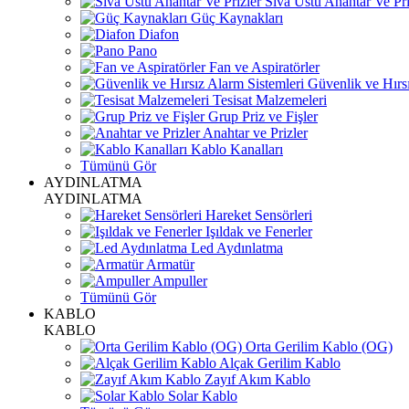
Sıva Üstü Anahtar Ve Pri
Güç Kaynakları
Diafon
Pano
Fan ve Aspiratörler
Güvenlik ve Hırsı
Tesisat Malzemeleri
Grup Priz ve Fişler
Anahtar ve Prizler
Kablo Kanalları
Tümünü Gör
AYDINLATMA
AYDINLATMA
Hareket Sensörleri
Işıldak ve Fenerler
Led Aydınlatma
Armatür
Ampuller
Tümünü Gör
KABLO
KABLO
Orta Gerilim Kablo (OG)
Alçak Gerilim Kablo
Zayıf Akım Kablo
Solar Kablo