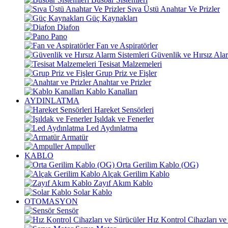
Sıva Üstü Anahtar Ve Prizler
Güç Kaynakları
Diafon
Pano
Fan ve Aspiratörler
Güvenlik ve Hırsız Alar
Tesisat Malzemeleri
Grup Priz ve Fişler
Anahtar ve Prizler
Kablo Kanalları
AYDINLATMA
Hareket Sensörleri
Işıldak ve Fenerler
Led Aydınlatma
Armatür
Ampuller
KABLO
Orta Gerilim Kablo (OG)
Alçak Gerilim Kablo
Zayıf Akım Kablo
Solar Kablo
OTOMASYON
Sensör
Hız Kontrol Cihazları ve