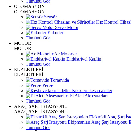
Tümünü Gör
OTOMASYON
OTOMASYON
Sensör
Hız Kontrol Cihazl
Servo Motor
Enkoder
Tümünü Gör
MOTOR
MOTOR
Ac Motorlar
Endüstriyel Kaplin
Tümünü Gör
EL ALETLERİ
EL ALETLERİ
Tornavida
Pense
Keski ve kesici aletler
El Aleti Aksesuarları
Tümünü Gör
ARAÇ ŞARJ İSTASYONU
ARAÇ ŞARJ İSTASYONU
Elektrikli Araç Şarj İst
Araç Şarj İstasyonu 
Tümünü Gör