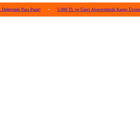
inde Para Puan!
•
5.000 TL ve Üzeri Alışverişlerde Kargo Ücretsiz!