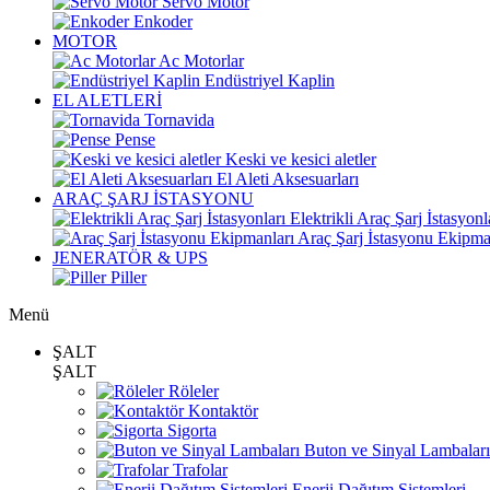
Servo Motor
Enkoder
MOTOR
Ac Motorlar
Endüstriyel Kaplin
EL ALETLERİ
Tornavida
Pense
Keski ve kesici aletler
El Aleti Aksesuarları
ARAÇ ŞARJ İSTASYONU
Elektrikli Araç Şarj İstasyonl
Araç Şarj İstasyonu Ekipma
JENERATÖR & UPS
Piller
Menü
ŞALT
ŞALT
Röleler
Kontaktör
Sigorta
Buton ve Sinyal Lambaları
Trafolar
Enerji Dağıtım Sistemleri