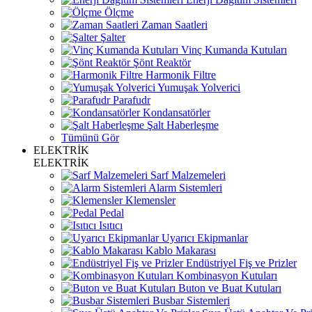
Ölçme
Zaman Saatleri
Şalter
Vinç Kumanda Kutuları
Şönt Reaktör
Harmonik Filtre
Yumuşak Yolverici
Parafudr
Kondansatörler
Şalt Haberleşme
Tümünü Gör
ELEKTRİK
ELEKTRİK
Sarf Malzemeleri
Alarm Sistemleri
Klemensler
Pedal
Isıtıcı
Uyarıcı Ekipmanlar
Kablo Makarası
Endüstriyel Fiş ve Prizler
Kombinasyon Kutuları
Buton ve Buat Kutuları
Busbar Sistemleri