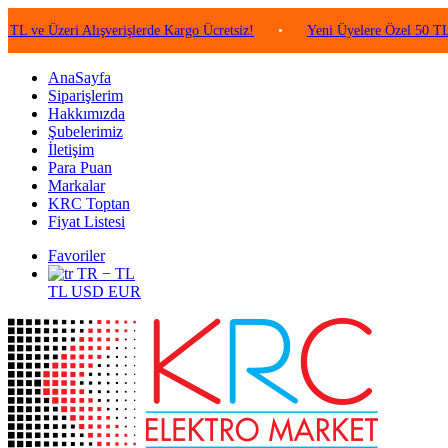
 Üzeri Alışverişlerde Kargo Ücretsiz!
•
Yeni Üyelere Özel 50 TL Değer
AnaSayfa
Siparişlerim
Hakkımızda
Şubelerimiz
İletişim
Para Puan
Markalar
KRC Toptan
Fiyat Listesi
Favoriler
TR − TL
TL
USD
EUR