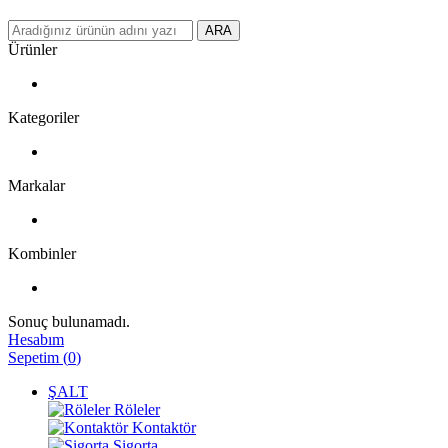
ARA
Ürünler
Kategoriler
Markalar
Kombinler
Sonuç bulunamadı.
Hesabım
Sepetim
(
0
)
ŞALT
Röleler
Kontaktör
Sigorta