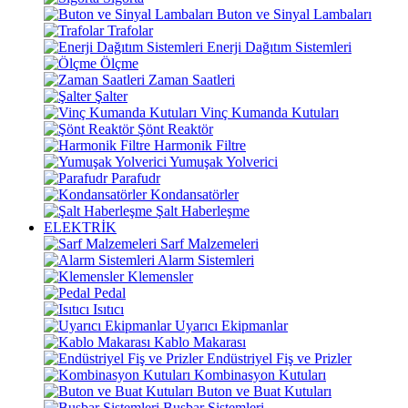
Buton ve Sinyal Lambaları
Trafolar
Enerji Dağıtım Sistemleri
Ölçme
Zaman Saatleri
Şalter
Vinç Kumanda Kutuları
Şönt Reaktör
Harmonik Filtre
Yumuşak Yolverici
Parafudr
Kondansatörler
Şalt Haberleşme
ELEKTRİK
Sarf Malzemeleri
Alarm Sistemleri
Klemensler
Pedal
Isıtıcı
Uyarıcı Ekipmanlar
Kablo Makarası
Endüstriyel Fiş ve Prizler
Kombinasyon Kutuları
Buton ve Buat Kutuları
Busbar Sistemleri