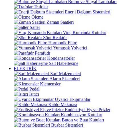
Buton ve Sinyal Lambaları
Trafolar
Enerji Dağıtım Sistemleri
Ölçme
Zaman Saatleri
Şalter
Vinç Kumanda Kutuları
Şönt Reaktör
Harmonik Filtre
Yumuşak Yolverici
Parafudr
Kondansatörler
Şalt Haberleşme
ELEKTRİK
Sarf Malzemeleri
Alarm Sistemleri
Klemensler
Pedal
Isıtıcı
Uyarıcı Ekipmanlar
Kablo Makarası
Endüstriyel Fiş ve Prizler
Kombinasyon Kutuları
Buton ve Buat Kutuları
Busbar Sistemleri