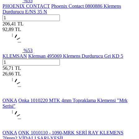
%
55
PHOENIX CONTACT
Phoenix Contact 0800886 Klemens
Durdurucu E/NS 35 N
206,41
TL
92,89
TL
%
53
KLEMSAN
Klemsan 495069 Klemens Durdurucu Gri KD 5
56,71
TL
26,66
TL
ONKA
Onka 1010220 MTK 4mm Topraklama Klemensi "Mrk
Serisi"
ONKA
ONK 1010110 - 1090-MRK SERİ RAY KLEMENS
70mm2 VİDALI SARI-YEŞİL