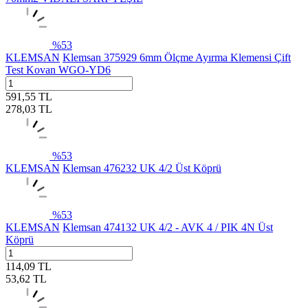
%
53
KLEMSAN
Klemsan 375929 6mm Ölçme Ayırma Klemensi Çift
Test Kovan WGO-YD6
591,55
TL
278,03
TL
%
53
KLEMSAN
Klemsan 476232 UK 4/2 Üst Köprü
%
53
KLEMSAN
Klemsan 474132 UK 4/2 - AVK 4 / PIK 4N Üst
Köprü
114,09
TL
53,62
TL