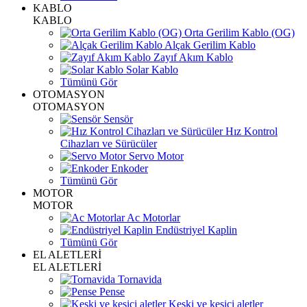
KABLO
KABLO
Orta Gerilim Kablo (OG)
Alçak Gerilim Kablo
Zayıf Akım Kablo
Solar Kablo
Tümünü Gör
OTOMASYON
OTOMASYON
Sensör
Hız Kontrol
Cihazları ve Sürücüler
Servo Motor
Enkoder
Tümünü Gör
MOTOR
MOTOR
Ac Motorlar
Endüstriyel Kaplin
Tümünü Gör
EL ALETLERİ
EL ALETLERİ
Tornavida
Pense
Keski ve kesici aletler