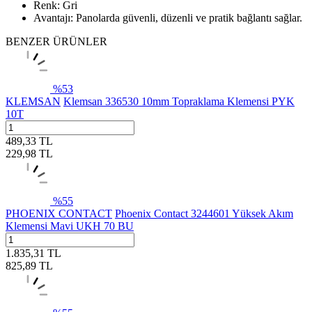
Renk: Gri
Avantajı: Panolarda güvenli, düzenli ve pratik bağlantı sağlar.
BENZER ÜRÜNLER
%
53
KLEMSAN
Klemsan 336530 10mm Topraklama Klemensi PYK
10T
489,33
TL
229,98
TL
%
55
PHOENIX CONTACT
Phoenix Contact 3244601 Yüksek Akım
Klemensi Mavi UKH 70 BU
1.835,31
TL
825,89
TL