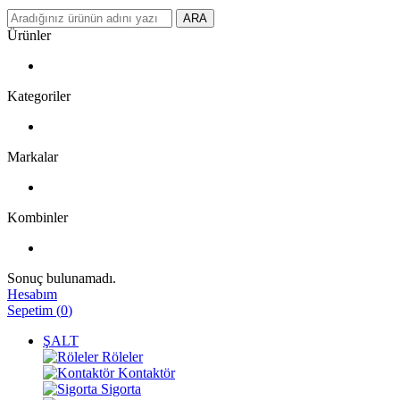
ARA
Ürünler
Kategoriler
Markalar
Kombinler
Sonuç bulunamadı.
Hesabım
Sepetim
(
0
)
ŞALT
Röleler
Kontaktör
Sigorta