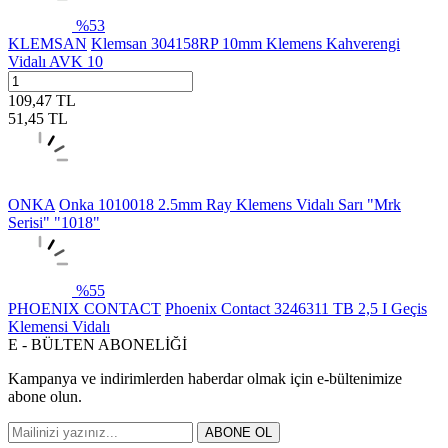
%
53
KLEMSAN
Klemsan 304158RP 10mm Klemens Kahverengi
Vidalı AVK 10
109,47
TL
51,45
TL
ONKA
Onka 1010018 2.5mm Ray Klemens Vidalı Sarı "Mrk
Serisi" "1018"
%
55
PHOENIX CONTACT
Phoenix Contact 3246311 TB 2,5 I Geçis
Klemensi Vidalı
E - BÜLTEN ABONELİĞİ
Kampanya ve indirimlerden haberdar olmak için e-bültenimize
abone olun.
ABONE OL