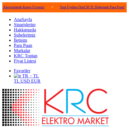
işlerde Kargo Ücretsiz!
•
Yeni Üyelere Özel 50 TL Değerinde Para Puan!
•
5
AnaSayfa
Siparişlerim
Hakkımızda
Şubelerimiz
İletişim
Para Puan
Markalar
KRC Toptan
Fiyat Listesi
Favoriler
TR − TL
TL
USD
EUR