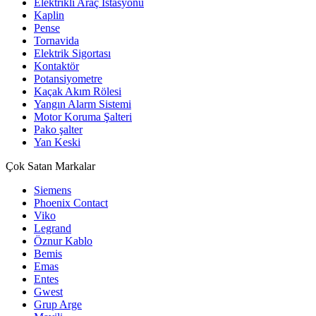
Elektrikli Araç İstasyonu
Kaplin
Pense
Tornavida
Elektrik Sigortası
Kontaktör
Potansiyometre
Kaçak Akım Rölesi
Yangın Alarm Sistemi
Motor Koruma Şalteri
Pako şalter
Yan Keski
Çok Satan Markalar
Siemens
Phoenix Contact
Viko
Legrand
Öznur Kablo
Bemis
Emas
Entes
Gwest
Grup Arge