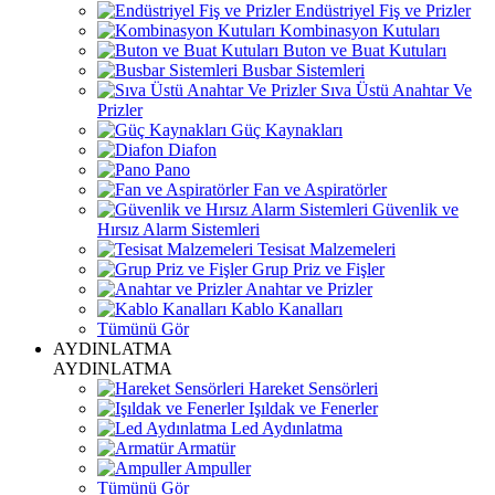
Endüstriyel Fiş ve Prizler
Kombinasyon Kutuları
Buton ve Buat Kutuları
Busbar Sistemleri
Sıva Üstü Anahtar Ve
Prizler
Güç Kaynakları
Diafon
Pano
Fan ve Aspiratörler
Güvenlik ve
Hırsız Alarm Sistemleri
Tesisat Malzemeleri
Grup Priz ve Fişler
Anahtar ve Prizler
Kablo Kanalları
Tümünü Gör
AYDINLATMA
AYDINLATMA
Hareket Sensörleri
Işıldak ve Fenerler
Led Aydınlatma
Armatür
Ampuller
Tümünü Gör