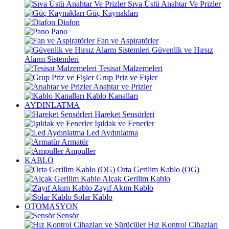
Sıva Üstü Anahtar Ve Prizler
Güç Kaynakları
Diafon
Pano
Fan ve Aspiratörler
Güvenlik ve Hırsız
Alarm Sistemleri
Tesisat Malzemeleri
Grup Priz ve Fişler
Anahtar ve Prizler
Kablo Kanalları
AYDINLATMA
Hareket Sensörleri
Işıldak ve Fenerler
Led Aydınlatma
Armatür
Ampuller
KABLO
Orta Gerilim Kablo (OG)
Alçak Gerilim Kablo
Zayıf Akım Kablo
Solar Kablo
OTOMASYON
Sensör
Hız Kontrol Cihazları