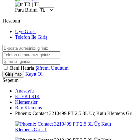
TR | TL
Para Birimi
Hesabım
Üye Girişi
Telefon İle Giriş
Beni Hatırla
Şifremi Unuttum
Kayıt Ol
Giriş Yap
Sepetim
Anasayfa
ELEKTRİK
Klemensler
Ray Klemens
Phoenix Contact 3210499 PT 2,5 3L Üç Katlı Klemens Gri