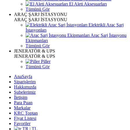
El Aleti Aksesuarları
Tümünü Gör
ARAÇ ŞARJ İSTASYONU
ARAÇ ŞARJ İSTASYONU
Elektrikli Araç Şarj
İstasyonları
Araç Şarj İstasyonu
Ekipmanları
Tümünü Gör
JENERATÖR & UPS
JENERATÖR & UPS
Piller
Tümünü Gör
AnaSayfa
Siparişlerim
Hakkımızda
Şubelerimiz
İletişim
Para Puan
Markalar
KRC Toptan
Fiyat Listesi
Favoriler
TR | TL