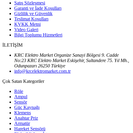
Satış Sözleşmesi
Garanti ve İade Koşulları
Gizlilik ve Güvenlik
Teslimat Koşulları
KVKK Metni
Video Galeri
Bilgi Toplumu Hizmetleri
İLETİŞİM
KRC Elektro Market Organize Sanayi Bölgesi 9. Cadde
No:23 KRC Elektro Market Eskişehir, Sultandere 75. Yıl Mh.,
Odunpazarı 26250 Türkiye
info@krcelektromarket.com.tr
Çok Satan Kategoriler
Röle
Ampul
Sensör
Güç Kaynağı
Klemens
Anahtar Priz
Armatür
Hareket Sensörü