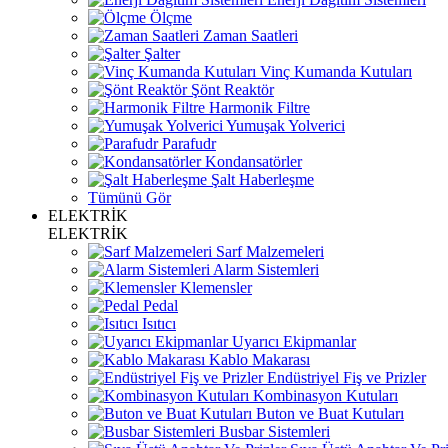
Ölçme
Zaman Saatleri
Şalter
Vinç Kumanda Kutuları
Şönt Reaktör
Harmonik Filtre
Yumuşak Yolverici
Parafudr
Kondansatörler
Şalt Haberleşme
Tümünü Gör
ELEKTRİK
ELEKTRİK
Sarf Malzemeleri
Alarm Sistemleri
Klemensler
Pedal
Isıtıcı
Uyarıcı Ekipmanlar
Kablo Makarası
Endüstriyel Fiş ve Prizler
Kombinasyon Kutuları
Buton ve Buat Kutuları
Busbar Sistemleri