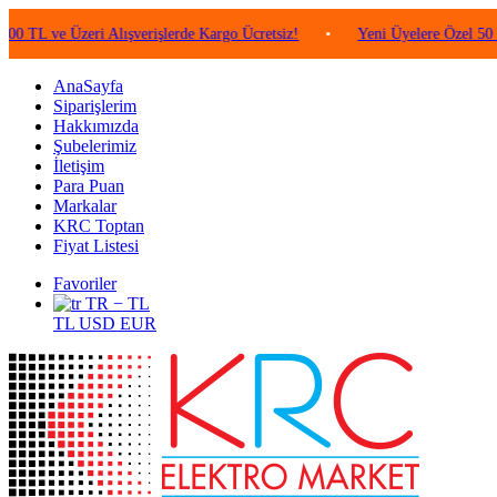
e Üzeri Alışverişlerde Kargo Ücretsiz!
•
Yeni Üyelere Özel 50 TL Değe
AnaSayfa
Siparişlerim
Hakkımızda
Şubelerimiz
İletişim
Para Puan
Markalar
KRC Toptan
Fiyat Listesi
Favoriler
TR − TL
TL
USD
EUR