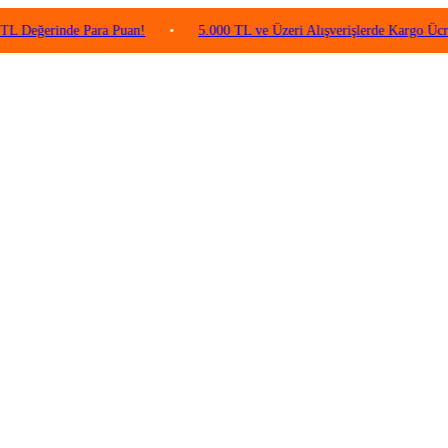
rinde Para Puan!
•
5.000 TL ve Üzeri Alışverişlerde Kargo Ücretsiz!