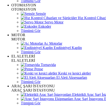
Tümünü Gör
OTOMASYON
OTOMASYON
Sensör
Hız Kontrol Cihazl
Servo Motor
Enkoder
Tümünü Gör
MOTOR
MOTOR
Ac Motorlar
Endüstriyel Kaplin
Tümünü Gör
EL ALETLERİ
EL ALETLERİ
Tornavida
Pense
Keski ve kesici aletler
El Aleti Aksesuarları
Tümünü Gör
ARAÇ ŞARJ İSTASYONU
ARAÇ ŞARJ İSTASYONU
Elektrikli Araç Şarj İst
Araç Şarj İstasyonu 
Tümünü Gör