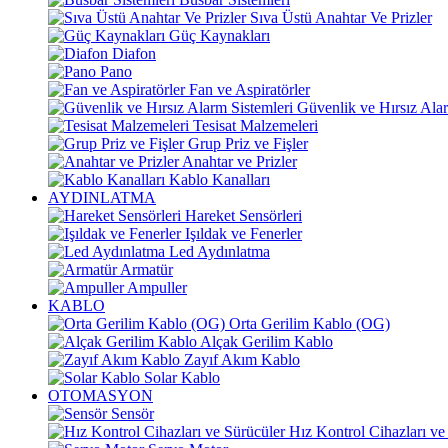
Sıva Üstü Anahtar Ve Prizler
Güç Kaynakları
Diafon
Pano
Fan ve Aspiratörler
Güvenlik ve Hırsız Alar
Tesisat Malzemeleri
Grup Priz ve Fişler
Anahtar ve Prizler
Kablo Kanalları
AYDINLATMA
Hareket Sensörleri
Işıldak ve Fenerler
Led Aydınlatma
Armatür
Ampuller
KABLO
Orta Gerilim Kablo (OG)
Alçak Gerilim Kablo
Zayıf Akım Kablo
Solar Kablo
OTOMASYON
Sensör
Hız Kontrol Cihazları ve