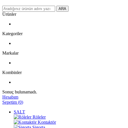
ARA
Ürünler
Kategoriler
Markalar
Kombinler
Sonuç bulunamadı.
Hesabım
Sepetim
(
0
)
ŞALT
Röleler
Kontaktör
Sigorta