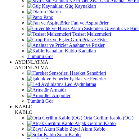
Sıva Üstü Anahtar Ve Pri
Güç Kaynakları
Diafon
Pano
Fan ve Aspiratörler
Güvenlik ve Hırsı
Tesisat Malzemeleri
Grup Priz ve Fişler
Anahtar ve Prizler
Kablo Kanalları
Tümünü Gör
AYDINLATMA
AYDINLATMA
Hareket Sensörleri
Işıldak ve Fenerler
Led Aydınlatma
Armatür
Ampuller
Tümünü Gör
KABLO
KABLO
Orta Gerilim Kablo (OG)
Alçak Gerilim Kablo
Zayıf Akım Kablo
Solar Kablo