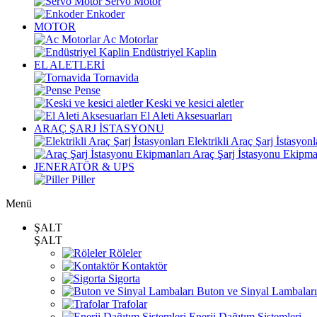
Servo Motor
Enkoder
MOTOR
Ac Motorlar
Endüstriyel Kaplin
EL ALETLERİ
Tornavida
Pense
Keski ve kesici aletler
El Aleti Aksesuarları
ARAÇ ŞARJ İSTASYONU
Elektrikli Araç Şarj İstasyonl
Araç Şarj İstasyonu Ekipma
JENERATÖR & UPS
Piller
Menü
ŞALT
ŞALT
Röleler
Kontaktör
Sigorta
Buton ve Sinyal Lambaları
Trafolar
Enerji Dağıtım Sistemleri