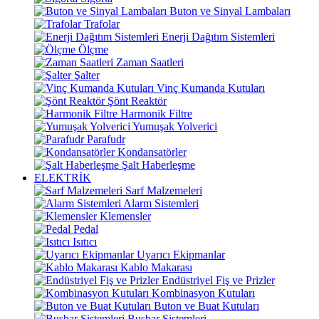
Buton ve Sinyal Lambaları
Trafolar
Enerji Dağıtım Sistemleri
Ölçme
Zaman Saatleri
Şalter
Vinç Kumanda Kutuları
Şönt Reaktör
Harmonik Filtre
Yumuşak Yolverici
Parafudr
Kondansatörler
Şalt Haberleşme
ELEKTRİK
Sarf Malzemeleri
Alarm Sistemleri
Klemensler
Pedal
Isıtıcı
Uyarıcı Ekipmanlar
Kablo Makarası
Endüstriyel Fiş ve Prizler
Kombinasyon Kutuları
Buton ve Buat Kutuları
Busbar Sistemleri