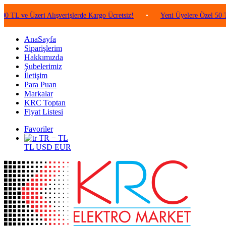
 Üzeri Alışverişlerde Kargo Ücretsiz!
•
Yeni Üyelere Özel 50 TL Değer
AnaSayfa
Siparişlerim
Hakkımızda
Şubelerimiz
İletişim
Para Puan
Markalar
KRC Toptan
Fiyat Listesi
Favoriler
TR − TL
TL
USD
EUR