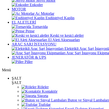
Servo Motor
Enkoder
MOTOR
Ac Motorlar
Endüstriyel Kaplin
EL ALETLERİ
Tornavida
Pense
Keski ve kesici aletler
El Aleti Aksesuarları
ARAÇ ŞARJ İSTASYONU
Elektrikli Araç Şarj İstasyonl
Araç Şarj İstasyonu Ekipma
JENERATÖR & UPS
Piller
Menü
ŞALT
ŞALT
Röleler
Kontaktör
Sigorta
Buton ve Sinyal Lambaları
Trafolar
Enerji Dağıtım Sistemleri