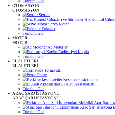
Tümünü Gör
OTOMASYON
OTOMASYON
Sensör
Hız Kontrol Cihazl
Servo Motor
Enkoder
Tümünü Gör
MOTOR
MOTOR
Ac Motorlar
Endüstriyel Kaplin
Tümünü Gör
EL ALETLERİ
EL ALETLERİ
Tornavida
Pense
Keski ve kesici aletler
El Aleti Aksesuarları
Tümünü Gör
ARAÇ ŞARJ İSTASYONU
ARAÇ ŞARJ İSTASYONU
Elektrikli Araç Şarj İst
Araç Şarj İstasyonu 
Tümünü Gör