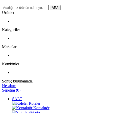
ARA
Ürünler
Kategoriler
Markalar
Kombinler
Sonuç bulunamadı.
Hesabım
Sepetim
(
0
)
ŞALT
Röleler
Kontaktör
Sigorta