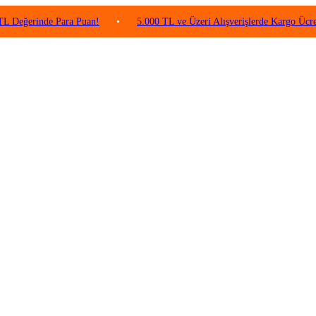
inde Para Puan!
•
5.000 TL ve Üzeri Alışverişlerde Kargo Ücretsiz!