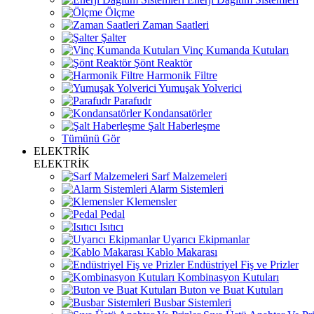
Ölçme
Zaman Saatleri
Şalter
Vinç Kumanda Kutuları
Şönt Reaktör
Harmonik Filtre
Yumuşak Yolverici
Parafudr
Kondansatörler
Şalt Haberleşme
Tümünü Gör
ELEKTRİK
ELEKTRİK
Sarf Malzemeleri
Alarm Sistemleri
Klemensler
Pedal
Isıtıcı
Uyarıcı Ekipmanlar
Kablo Makarası
Endüstriyel Fiş ve Prizler
Kombinasyon Kutuları
Buton ve Buat Kutuları
Busbar Sistemleri