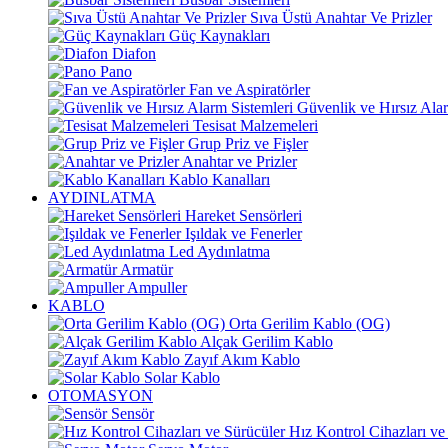
Sıva Üstü Anahtar Ve Prizler
Güç Kaynakları
Diafon
Pano
Fan ve Aspiratörler
Güvenlik ve Hırsız Alar
Tesisat Malzemeleri
Grup Priz ve Fişler
Anahtar ve Prizler
Kablo Kanalları
AYDINLATMA
Hareket Sensörleri
Işıldak ve Fenerler
Led Aydınlatma
Armatür
Ampuller
KABLO
Orta Gerilim Kablo (OG)
Alçak Gerilim Kablo
Zayıf Akım Kablo
Solar Kablo
OTOMASYON
Sensör
Hız Kontrol Cihazları ve