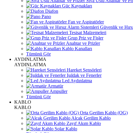
Sıva Üstü Anahtar Ve Pri
Güç Kaynakları
Diafon
Pano
Fan ve Aspiratörler
Güvenlik ve Hırsı
Tesisat Malzemeleri
Grup Priz ve Fişler
Anahtar ve Prizler
Kablo Kanalları
Tümünü Gör
AYDINLATMA
AYDINLATMA
Hareket Sensörleri
Işıldak ve Fenerler
Led Aydınlatma
Armatür
Ampuller
Tümünü Gör
KABLO
KABLO
Orta Gerilim Kablo (OG)
Alçak Gerilim Kablo
Zayıf Akım Kablo
Solar Kablo