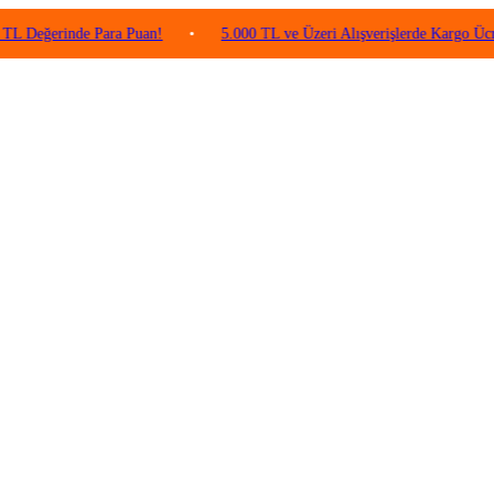
rinde Para Puan!
•
5.000 TL ve Üzeri Alışverişlerde Kargo Ücretsiz!