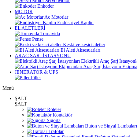
Servo Motor
Enkoder
MOTOR
Ac Motorlar
Endüstriyel Kaplin
EL ALETLERİ
Tornavida
Pense
Keski ve kesici aletler
El Aleti Aksesuarları
ARAÇ ŞARJ İSTASYONU
Elektrikli Araç Şarj İstasyonl
Araç Şarj İstasyonu Ekipma
JENERATÖR & UPS
Piller
Menü
ŞALT
ŞALT
Röleler
Kontaktör
Sigorta
Buton ve Sinyal Lambaları
Trafolar
Enerji Dağıtım Sistemleri