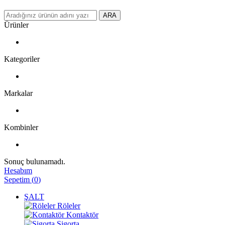
ARA
Ürünler
Kategoriler
Markalar
Kombinler
Sonuç bulunamadı.
Hesabım
Sepetim
(
0
)
ŞALT
Röleler
Kontaktör
Sigorta