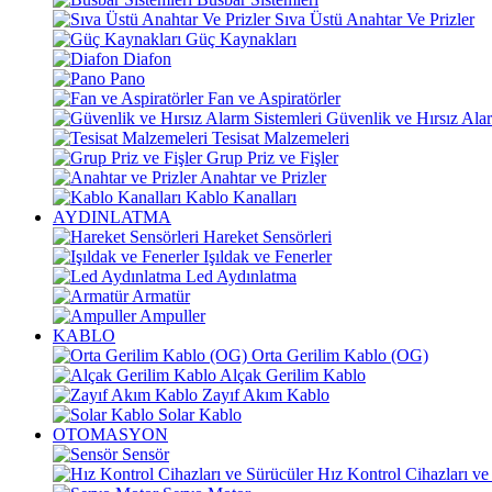
Sıva Üstü Anahtar Ve Prizler
Güç Kaynakları
Diafon
Pano
Fan ve Aspiratörler
Güvenlik ve Hırsız Alar
Tesisat Malzemeleri
Grup Priz ve Fişler
Anahtar ve Prizler
Kablo Kanalları
AYDINLATMA
Hareket Sensörleri
Işıldak ve Fenerler
Led Aydınlatma
Armatür
Ampuller
KABLO
Orta Gerilim Kablo (OG)
Alçak Gerilim Kablo
Zayıf Akım Kablo
Solar Kablo
OTOMASYON
Sensör
Hız Kontrol Cihazları ve