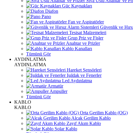
Sıva Üstü Anahtar Ve Pri
Güç Kaynakları
Diafon
Pano
Fan ve Aspiratörler
Güvenlik ve Hırsı
Tesisat Malzemeleri
Grup Priz ve Fişler
Anahtar ve Prizler
Kablo Kanalları
Tümünü Gör
AYDINLATMA
AYDINLATMA
Hareket Sensörleri
Işıldak ve Fenerler
Led Aydınlatma
Armatür
Ampuller
Tümünü Gör
KABLO
KABLO
Orta Gerilim Kablo (OG)
Alçak Gerilim Kablo
Zayıf Akım Kablo
Solar Kablo