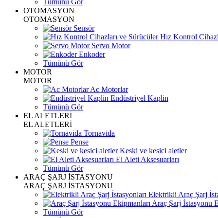
Tümünü Gör
OTOMASYON
OTOMASYON
Sensör
Hız Kontrol Cihazl
Servo Motor
Enkoder
Tümünü Gör
MOTOR
MOTOR
Ac Motorlar
Endüstriyel Kaplin
Tümünü Gör
EL ALETLERİ
EL ALETLERİ
Tornavida
Pense
Keski ve kesici aletler
El Aleti Aksesuarları
Tümünü Gör
ARAÇ ŞARJ İSTASYONU
ARAÇ ŞARJ İSTASYONU
Elektrikli Araç Şarj İst
Araç Şarj İstasyonu 
Tümünü Gör