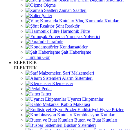
Ölçme
Zaman Saatleri
Şalter
Vinç Kumanda Kutuları
Şönt Reaktör
Harmonik Filtre
Yumuşak Yolverici
Parafudr
Kondansatörler
Şalt Haberleşme
Tümünü Gör
ELEKTRİK
ELEKTRİK
Sarf Malzemeleri
Alarm Sistemleri
Klemensler
Pedal
Isıtıcı
Uyarıcı Ekipmanlar
Kablo Makarası
Endüstriyel Fiş ve Prizler
Kombinasyon Kutuları
Buton ve Buat Kutuları
Busbar Sistemleri