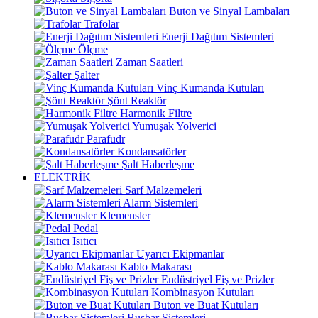
Buton ve Sinyal Lambaları
Trafolar
Enerji Dağıtım Sistemleri
Ölçme
Zaman Saatleri
Şalter
Vinç Kumanda Kutuları
Şönt Reaktör
Harmonik Filtre
Yumuşak Yolverici
Parafudr
Kondansatörler
Şalt Haberleşme
ELEKTRİK
Sarf Malzemeleri
Alarm Sistemleri
Klemensler
Pedal
Isıtıcı
Uyarıcı Ekipmanlar
Kablo Makarası
Endüstriyel Fiş ve Prizler
Kombinasyon Kutuları
Buton ve Buat Kutuları
Busbar Sistemleri