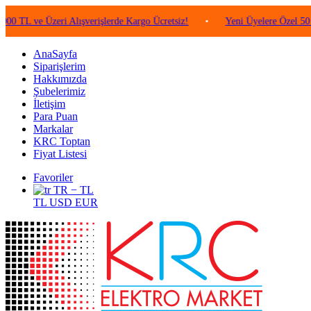
e Üzeri Alışverişlerde Kargo Ücretsiz!
•
Yeni Üyelere Özel 50 TL Değe
AnaSayfa
Siparişlerim
Hakkımızda
Şubelerimiz
İletişim
Para Puan
Markalar
KRC Toptan
Fiyat Listesi
Favoriler
TR − TL
TL
USD
EUR