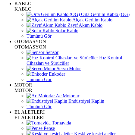
KABLO
KABLO
Orta Gerilim Kablo (OG)
Alçak Gerilim Kablo
Zayıf Akım Kablo
Solar Kablo
Tümünü Gör
OTOMASYON
OTOMASYON
Sensör
Hız Kontrol
Cihazları ve Sürücüler
Servo Motor
Enkoder
Tümünü Gör
MOTOR
MOTOR
Ac Motorlar
Endüstriyel Kaplin
Tümünü Gör
EL ALETLERİ
EL ALETLERİ
Tornavida
Pense
Keski ve kesici aletler