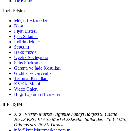
Ttr Kablo
Hızlı Erişim
Müşteri Hizmetleri
Blog
Fiyat Listesi
Çok Satanlar
İndirimdekiler
Sepetim
Hakkımızda
Üyelik Sözleşmesi
Satış Sözleşmesi
Garanti ve İade Koşulları
Gizlilik ve Güvenlik
Teslimat Koşulları
KVKK Metni
Video Galeri
Bilgi Toplumu Hizmetleri
İLETİŞİM
KRC Elektro Market Organize Sanayi Bölgesi 9. Cadde
No:23 KRC Elektro Market Eskişehir, Sultandere 75. Yıl Mh.,
Odunpazarı 26250 Türkiye
info@krcelektromarket.com.tr