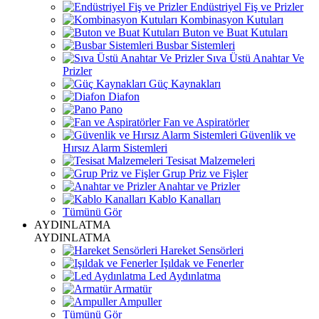
Endüstriyel Fiş ve Prizler
Kombinasyon Kutuları
Buton ve Buat Kutuları
Busbar Sistemleri
Sıva Üstü Anahtar Ve
Prizler
Güç Kaynakları
Diafon
Pano
Fan ve Aspiratörler
Güvenlik ve
Hırsız Alarm Sistemleri
Tesisat Malzemeleri
Grup Priz ve Fişler
Anahtar ve Prizler
Kablo Kanalları
Tümünü Gör
AYDINLATMA
AYDINLATMA
Hareket Sensörleri
Işıldak ve Fenerler
Led Aydınlatma
Armatür
Ampuller
Tümünü Gör