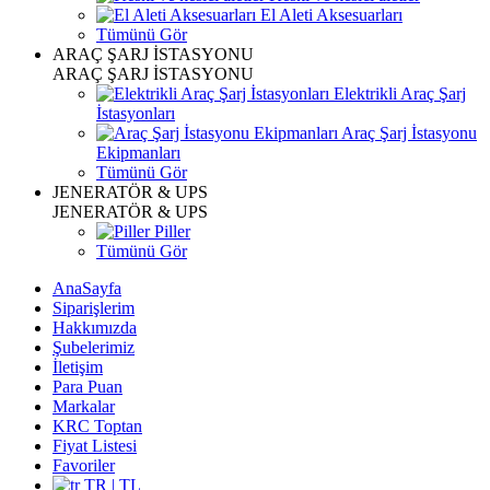
El Aleti Aksesuarları
Tümünü Gör
ARAÇ ŞARJ İSTASYONU
ARAÇ ŞARJ İSTASYONU
Elektrikli Araç Şarj
İstasyonları
Araç Şarj İstasyonu
Ekipmanları
Tümünü Gör
JENERATÖR & UPS
JENERATÖR & UPS
Piller
Tümünü Gör
AnaSayfa
Siparişlerim
Hakkımızda
Şubelerimiz
İletişim
Para Puan
Markalar
KRC Toptan
Fiyat Listesi
Favoriler
TR | TL