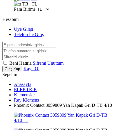
TR | TL
Para Birimi
Hesabım
Üye Girişi
Telefon İle Giriş
Beni Hatırla
Şifremi Unuttum
Kayıt Ol
Giriş Yap
Sepetim
Anasayfa
ELEKTRİK
Klemensler
Ray Klemens
Phoenix Contact 3059809 Yan Kapak Gri D-TB 4/10