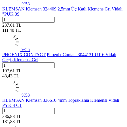
%
53
KLEMSAN
Klemsan 324409 2,5mm Üç Katlı Klemens Gri Vidalı
"PUK 3S"
237,01
TL
111,40
TL
%
55
PHOENIX CONTACT
Phoenix Contact 3044131 UT 6 Vidalı
Geçiş Klemensi Gri
107,61
TL
48,43
TL
%
53
KLEMSAN
Klemsan 336610 4mm Topraklama Klemensi Vidalı
PYK 4 CT
386,88
TL
181,83
TL