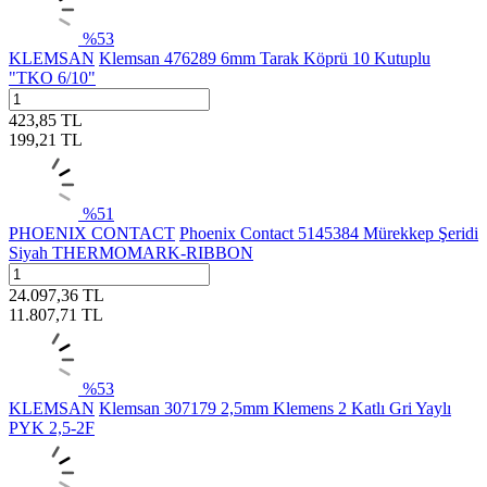
%
53
KLEMSAN
Klemsan 476289 6mm Tarak Köprü 10 Kutuplu
"TKO 6/10"
423,85
TL
199,21
TL
%
51
PHOENIX CONTACT
Phoenix Contact 5145384 Mürekkep Şeridi
Siyah THERMOMARK-RIBBON
24.097,36
TL
11.807,71
TL
%
53
KLEMSAN
Klemsan 307179 2,5mm Klemens 2 Katlı Gri Yaylı
PYK 2,5-2F