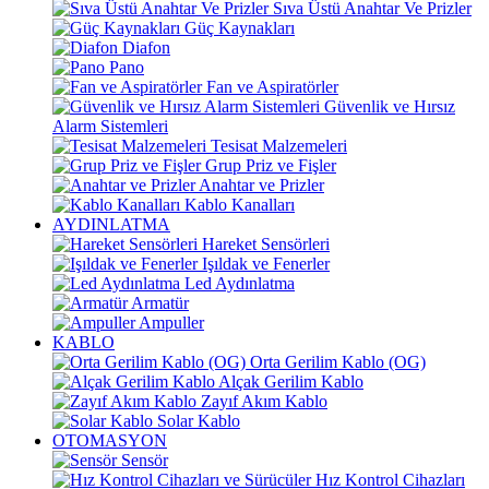
Sıva Üstü Anahtar Ve Prizler
Güç Kaynakları
Diafon
Pano
Fan ve Aspiratörler
Güvenlik ve Hırsız
Alarm Sistemleri
Tesisat Malzemeleri
Grup Priz ve Fişler
Anahtar ve Prizler
Kablo Kanalları
AYDINLATMA
Hareket Sensörleri
Işıldak ve Fenerler
Led Aydınlatma
Armatür
Ampuller
KABLO
Orta Gerilim Kablo (OG)
Alçak Gerilim Kablo
Zayıf Akım Kablo
Solar Kablo
OTOMASYON
Sensör
Hız Kontrol Cihazları