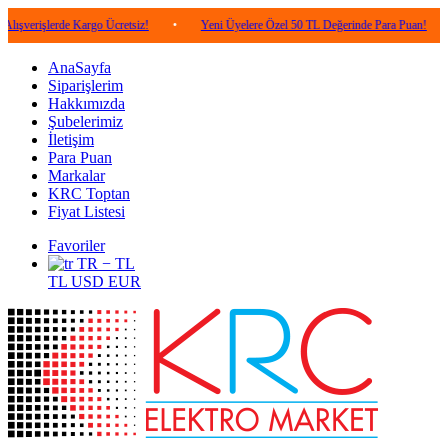
erde Kargo Ücretsiz!
•
Yeni Üyelere Özel 50 TL Değerinde Para Puan!
•
5.00
AnaSayfa
Siparişlerim
Hakkımızda
Şubelerimiz
İletişim
Para Puan
Markalar
KRC Toptan
Fiyat Listesi
Favoriler
TR − TL
TL
USD
EUR