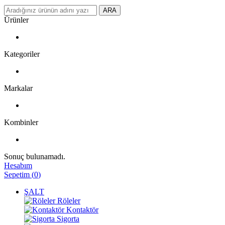
ARA
Ürünler
Kategoriler
Markalar
Kombinler
Sonuç bulunamadı.
Hesabım
Sepetim
(
0
)
ŞALT
Röleler
Kontaktör
Sigorta