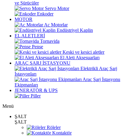
ve Sürücüler
Servo Motor
Enkoder
MOTOR
Ac Motorlar
Endüstriyel Kaplin
EL ALETLERİ
Tornavida
Pense
Keski ve kesici aletler
El Aleti Aksesuarları
ARAÇ ŞARJ İSTASYONU
Elektrikli Araç Şarj
İstasyonları
Araç Şarj İstasyonu
Ekipmanları
JENERATÖR & UPS
Piller
Menü
ŞALT
ŞALT
Röleler
Kontaktör