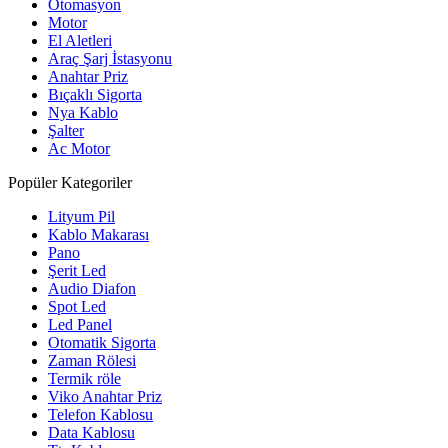
Otomasyon
Motor
El Aletleri
Araç Şarj İstasyonu
Anahtar Priz
Bıçaklı Sigorta
Nya Kablo
Şalter
Ac Motor
Popüler Kategoriler
Lityum Pil
Kablo Makarası
Pano
Şerit Led
Audio Diafon
Spot Led
Led Panel
Otomatik Sigorta
Zaman Rölesi
Termik röle
Viko Anahtar Priz
Telefon Kablosu
Data Kablosu