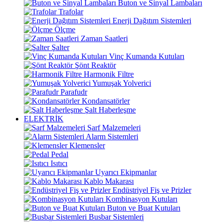
Buton ve Sinyal Lambaları
Trafolar
Enerji Dağıtım Sistemleri
Ölçme
Zaman Saatleri
Şalter
Vinç Kumanda Kutuları
Şönt Reaktör
Harmonik Filtre
Yumuşak Yolverici
Parafudr
Kondansatörler
Şalt Haberleşme
ELEKTRİK
Sarf Malzemeleri
Alarm Sistemleri
Klemensler
Pedal
Isıtıcı
Uyarıcı Ekipmanlar
Kablo Makarası
Endüstriyel Fiş ve Prizler
Kombinasyon Kutuları
Buton ve Buat Kutuları
Busbar Sistemleri