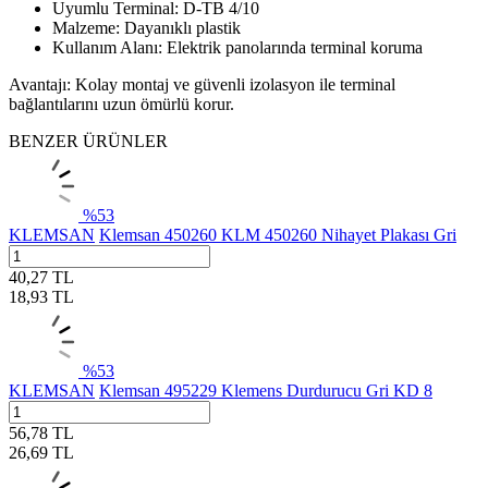
Uyumlu Terminal: D-TB 4/10
Malzeme: Dayanıklı plastik
Kullanım Alanı: Elektrik panolarında terminal koruma
Avantajı: Kolay montaj ve güvenli izolasyon ile terminal
bağlantılarını uzun ömürlü korur.
BENZER ÜRÜNLER
%
53
KLEMSAN
Klemsan 450260 KLM 450260 Nihayet Plakası Gri
40,27
TL
18,93
TL
%
53
KLEMSAN
Klemsan 495229 Klemens Durdurucu Gri KD 8
56,78
TL
26,69
TL