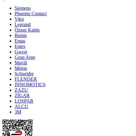
Siemens
Phoenix Contact
Viko
Legrand
Öznur Kablo
Bemis
Emas
Entes
Gwest
Grup Arge
Mavili
Metop
Schneider
FLENDER
INNOMOTICS
ZAZU
ZİGAR
LOSPAR
ALCU
3M