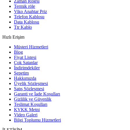
Zaman Rölesi
Termik röle
Viko Anahtar Priz
Telefon Kablosu
Data Kablosu
Ttr Kablo
Hızlı Erişim
Müşteri Hizmetleri
Blog
Fiyat Listesi
Çok Satanlar
İndirimdekiler
Sepetim
Hakkımızda
Üyelik Sözleşmesi
Satış Sözleşmesi
Garanti ve İade Koşulları
Gizlilik ve Güvenlik
Teslimat Koşulları
KVKK Metni
Video Galeri
Bilgi Toplumu Hizmetleri
İLETİŞİM