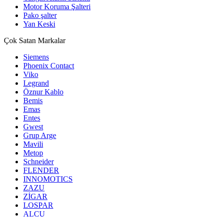
Motor Koruma Şalteri
Pako şalter
Yan Keski
Çok Satan Markalar
Siemens
Phoenix Contact
Viko
Legrand
Öznur Kablo
Bemis
Emas
Entes
Gwest
Grup Arge
Mavili
Metop
Schneider
FLENDER
INNOMOTICS
ZAZU
ZİGAR
LOSPAR
ALCU