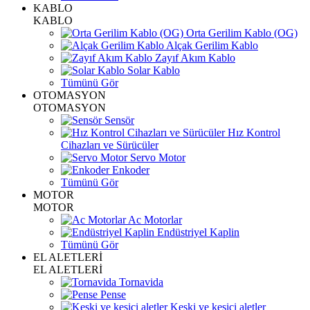
KABLO
KABLO
Orta Gerilim Kablo (OG)
Alçak Gerilim Kablo
Zayıf Akım Kablo
Solar Kablo
Tümünü Gör
OTOMASYON
OTOMASYON
Sensör
Hız Kontrol
Cihazları ve Sürücüler
Servo Motor
Enkoder
Tümünü Gör
MOTOR
MOTOR
Ac Motorlar
Endüstriyel Kaplin
Tümünü Gör
EL ALETLERİ
EL ALETLERİ
Tornavida
Pense
Keski ve kesici aletler