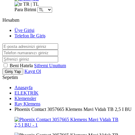
TR | TL
Para Birimi
Hesabım
Üye Girişi
Telefon İle Giriş
Beni Hatırla
Şifremi Unuttum
Kayıt Ol
Giriş Yap
Sepetim
Anasayfa
ELEKTRİK
Klemensler
Ray Klemens
Phoenix Contact 3057665 Klemens Mavi Vidalı TB 2,5 I BU