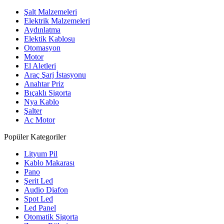
Şalt Malzemeleri
Elektrik Malzemeleri
Aydınlatma
Elektik Kablosu
Otomasyon
Motor
El Aletleri
Araç Şarj İstasyonu
Anahtar Priz
Bıçaklı Sigorta
Nya Kablo
Şalter
Ac Motor
Popüler Kategoriler
Lityum Pil
Kablo Makarası
Pano
Şerit Led
Audio Diafon
Spot Led
Led Panel
Otomatik Sigorta