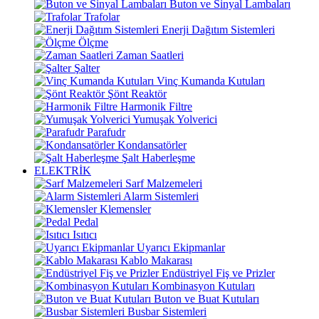
Buton ve Sinyal Lambaları
Trafolar
Enerji Dağıtım Sistemleri
Ölçme
Zaman Saatleri
Şalter
Vinç Kumanda Kutuları
Şönt Reaktör
Harmonik Filtre
Yumuşak Yolverici
Parafudr
Kondansatörler
Şalt Haberleşme
ELEKTRİK
Sarf Malzemeleri
Alarm Sistemleri
Klemensler
Pedal
Isıtıcı
Uyarıcı Ekipmanlar
Kablo Makarası
Endüstriyel Fiş ve Prizler
Kombinasyon Kutuları
Buton ve Buat Kutuları
Busbar Sistemleri