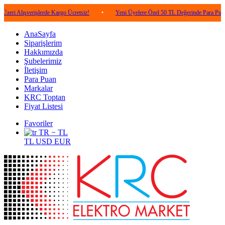
verişlerde Kargo Ücretsiz!
•
Yeni Üyelere Özel 50 TL Değerinde Para Puan!
•
AnaSayfa
Siparişlerim
Hakkımızda
Şubelerimiz
İletişim
Para Puan
Markalar
KRC Toptan
Fiyat Listesi
Favoriler
TR − TL
TL
USD
EUR