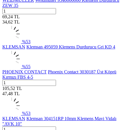
WEIDMULLER
Weidmüller 9540000000 Klemens Durdurucu
ZEW 35
69,24
TL
34,62
TL
%
53
KLEMSAN
Klemsan 495059 Klemens Durdurucu Gri KD 4
%
55
PHOENIX CONTACT
Phoenix Contact 3030187 Üst Köprü
Kırmızı FBS 4-5
105,52
TL
47,48
TL
%
53
KLEMSAN
Klemsan 304151RP 10mm Klemens Mavi Vidalı
"AVK 10"