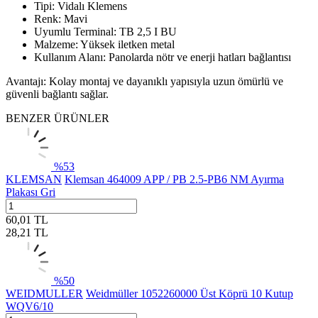
Tipi: Vidalı Klemens
Renk: Mavi
Uyumlu Terminal: TB 2,5 I BU
Malzeme: Yüksek iletken metal
Kullanım Alanı: Panolarda nötr ve enerji hatları bağlantısı
Avantajı: Kolay montaj ve dayanıklı yapısıyla uzun ömürlü ve
güvenli bağlantı sağlar.
BENZER ÜRÜNLER
%
53
KLEMSAN
Klemsan 464009 APP / PB 2.5-PB6 NM Ayırma
Plakası Gri
60,01
TL
28,21
TL
%
50
WEIDMULLER
Weidmüller 1052260000 Üst Köprü 10 Kutup
WQV6/10