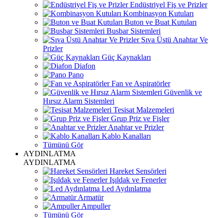
Endüstriyel Fiş ve Prizler
Kombinasyon Kutuları
Buton ve Buat Kutuları
Busbar Sistemleri
Sıva Üstü Anahtar Ve
Prizler
Güç Kaynakları
Diafon
Pano
Fan ve Aspiratörler
Güvenlik ve
Hırsız Alarm Sistemleri
Tesisat Malzemeleri
Grup Priz ve Fişler
Anahtar ve Prizler
Kablo Kanalları
Tümünü Gör
AYDINLATMA
AYDINLATMA
Hareket Sensörleri
Işıldak ve Fenerler
Led Aydınlatma
Armatür
Ampuller
Tümünü Gör