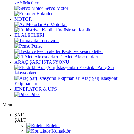
ve Sürücüler
Servo Motor
Enkoder
MOTOR
Ac Motorlar
Endüstriyel Kaplin
EL ALETLERİ
Tornavida
Pense
Keski ve kesici aletler
El Aleti Aksesuarları
ARAÇ ŞARJ İSTASYONU
Elektrikli Araç Şarj
İstasyonları
Araç Şarj İstasyonu
Ekipmanları
JENERATÖR & UPS
Piller
Menü
ŞALT
ŞALT
Röleler
Kontaktör