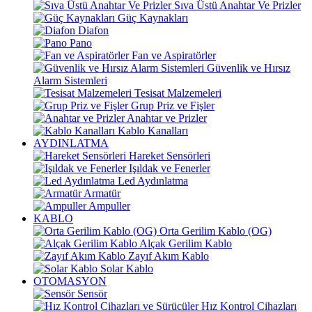
Sıva Üstü Anahtar Ve Prizler
Güç Kaynakları
Diafon
Pano
Fan ve Aspiratörler
Güvenlik ve Hırsız
Alarm Sistemleri
Tesisat Malzemeleri
Grup Priz ve Fişler
Anahtar ve Prizler
Kablo Kanalları
AYDINLATMA
Hareket Sensörleri
Işıldak ve Fenerler
Led Aydınlatma
Armatür
Ampuller
KABLO
Orta Gerilim Kablo (OG)
Alçak Gerilim Kablo
Zayıf Akım Kablo
Solar Kablo
OTOMASYON
Sensör
Hız Kontrol Cihazları