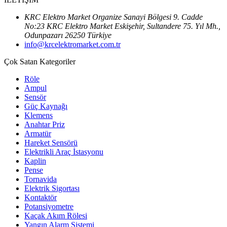
KRC Elektro Market Organize Sanayi Bölgesi 9. Cadde
No:23 KRC Elektro Market Eskişehir, Sultandere 75. Yıl Mh.,
Odunpazarı 26250 Türkiye
info@krcelektromarket.com.tr
Çok Satan Kategoriler
Röle
Ampul
Sensör
Güç Kaynağı
Klemens
Anahtar Priz
Armatür
Hareket Sensörü
Elektrikli Araç İstasyonu
Kaplin
Pense
Tornavida
Elektrik Sigortası
Kontaktör
Potansiyometre
Kaçak Akım Rölesi
Yangın Alarm Sistemi