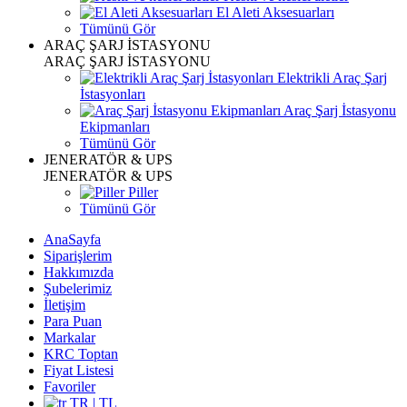
El Aleti Aksesuarları
Tümünü Gör
ARAÇ ŞARJ İSTASYONU
ARAÇ ŞARJ İSTASYONU
Elektrikli Araç Şarj
İstasyonları
Araç Şarj İstasyonu
Ekipmanları
Tümünü Gör
JENERATÖR & UPS
JENERATÖR & UPS
Piller
Tümünü Gör
AnaSayfa
Siparişlerim
Hakkımızda
Şubelerimiz
İletişim
Para Puan
Markalar
KRC Toptan
Fiyat Listesi
Favoriler
TR | TL