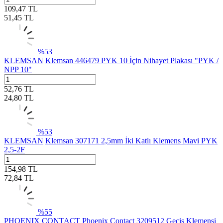
109,47
TL
51,45
TL
%
53
KLEMSAN
Klemsan 446479 PYK 10 İçin Nihayet Plakası "PYK /
NPP 10"
52,76
TL
24,80
TL
%
53
KLEMSAN
Klemsan 307171 2,5mm İki Katlı Klemens Mavi PYK
2,5-2F
154,98
TL
72,84
TL
%
55
PHOENIX CONTACT
Phoenix Contact 3209512 Geçiş Klemensi