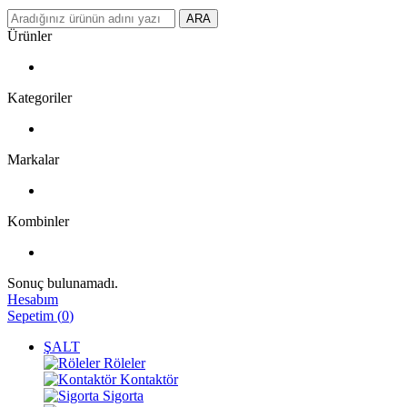
ARA
Ürünler
Kategoriler
Markalar
Kombinler
Sonuç bulunamadı.
Hesabım
Sepetim
(
0
)
ŞALT
Röleler
Kontaktör
Sigorta